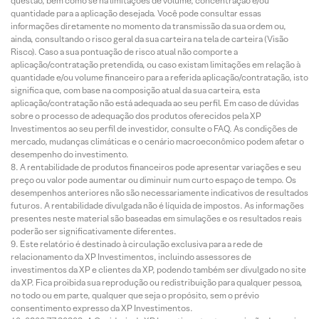
questão, bem como se há limitações de volume, concentração e/ou
quantidade para a aplicação desejada. Você pode consultar essas
informações diretamente no momento da transmissão da sua ordem ou,
ainda, consultando o risco geral da sua carteira na tela de carteira (Visão
Risco). Caso a sua pontuação de risco atual não comporte a
aplicação/contratação pretendida, ou caso existam limitações em relação à
quantidade e/ou volume financeiro para a referida aplicação/contratação, isto
significa que, com base na composição atual da sua carteira, esta
aplicação/contratação não está adequada ao seu perfil. Em caso de dúvidas
sobre o processo de adequação dos produtos oferecidos pela XP
Investimentos ao seu perfil de investidor, consulte o FAQ. As condições de
mercado, mudanças climáticas e o cenário macroeconômico podem afetar o
desempenho do investimento.
A rentabilidade de produtos financeiros pode apresentar variações e seu
preço ou valor pode aumentar ou diminuir num curto espaço de tempo. Os
desempenhos anteriores não são necessariamente indicativos de resultados
futuros. A rentabilidade divulgada não é líquida de impostos. As informações
presentes neste material são baseadas em simulações e os resultados reais
poderão ser significativamente diferentes.
Este relatório é destinado à circulação exclusiva para a rede de
relacionamento da XP Investimentos, incluindo assessores de
investimentos da XP e clientes da XP, podendo também ser divulgado no site
da XP. Fica proibida sua reprodução ou redistribuição para qualquer pessoa,
no todo ou em parte, qualquer que seja o propósito, sem o prévio
consentimento expresso da XP Investimentos.