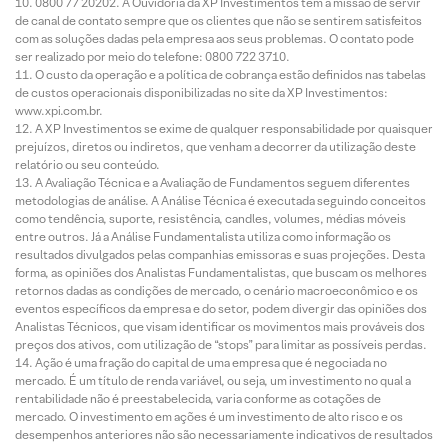
0800 77 20202. A Ouvidoria da XP Investimentos tem a missão de servir
de canal de contato sempre que os clientes que não se sentirem satisfeitos
com as soluções dadas pela empresa aos seus problemas. O contato pode
ser realizado por meio do telefone: 0800 722 3710.
O custo da operação e a política de cobrança estão definidos nas tabelas
de custos operacionais disponibilizadas no site da XP Investimentos:
www.xpi.com.br.
A XP Investimentos se exime de qualquer responsabilidade por quaisquer
prejuízos, diretos ou indiretos, que venham a decorrer da utilização deste
relatório ou seu conteúdo.
A Avaliação Técnica e a Avaliação de Fundamentos seguem diferentes
metodologias de análise. A Análise Técnica é executada seguindo conceitos
como tendência, suporte, resistência, candles, volumes, médias móveis
entre outros. Já a Análise Fundamentalista utiliza como informação os
resultados divulgados pelas companhias emissoras e suas projeções. Desta
forma, as opiniões dos Analistas Fundamentalistas, que buscam os melhores
retornos dadas as condições de mercado, o cenário macroeconômico e os
eventos específicos da empresa e do setor, podem divergir das opiniões dos
Analistas Técnicos, que visam identificar os movimentos mais prováveis dos
preços dos ativos, com utilização de “stops” para limitar as possíveis perdas.
Ação é uma fração do capital de uma empresa que é negociada no
mercado. É um título de renda variável, ou seja, um investimento no qual a
rentabilidade não é preestabelecida, varia conforme as cotações de
mercado. O investimento em ações é um investimento de alto risco e os
desempenhos anteriores não são necessariamente indicativos de resultados