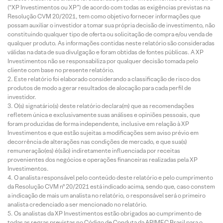
(“XP Investimentos ou XP”) de acordo com todas as exigências previstas na
Resolução CVM 20/2021, tem como objetivo fornecer informações que
possam auxiliar o investidor a tomar sua própria decisão de investimento, não
constituindo qualquer tipo de oferta ou solicitação de compra e/ou venda de
qualquer produto. As informações contidas neste relatório são consideradas
válidas na data de sua divulgação e foram obtidas de fontes públicas. A XP
Investimentos não se responsabiliza por qualquer decisão tomada pelo
cliente com base no presente relatório.
Este relatório foi elaborado considerando a classificação de risco dos
produtos de modo a gerar resultados de alocação para cada perfil de
investidor.
O(s) signatário(s) deste relatório declara(m) que as recomendações
refletem única e exclusivamente suas análises e opiniões pessoais, que
foram produzidas de forma independente, inclusive em relação à XP
Investimentos e que estão sujeitas a modificações sem aviso prévio em
decorrência de alterações nas condições de mercado, e que sua(s)
remuneração(es) é(são) indiretamente influenciada por receitas
provenientes dos negócios e operações financeiras realizadas pela XP
Investimentos.
O analista responsável pelo conteúdo deste relatório e pelo cumprimento
da Resolução CVM nº 20/2021 está indicado acima, sendo que, caso constem
a indicação de mais um analista no relatório, o responsável será o primeiro
analista credenciado a ser mencionado no relatório.
Os analistas da XP Investimentos estão obrigados ao cumprimento de
todas as regras previstas no Código de Conduta da APIMEC Brasil para o