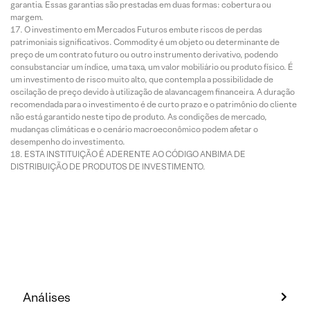
garantia. Essas garantias são prestadas em duas formas: cobertura ou
margem.
O investimento em Mercados Futuros embute riscos de perdas
patrimoniais significativos. Commodity é um objeto ou determinante de
preço de um contrato futuro ou outro instrumento derivativo, podendo
consubstanciar um índice, uma taxa, um valor mobiliário ou produto físico. É
um investimento de risco muito alto, que contempla a possibilidade de
oscilação de preço devido à utilização de alavancagem financeira. A duração
recomendada para o investimento é de curto prazo e o patrimônio do cliente
não está garantido neste tipo de produto. As condições de mercado,
mudanças climáticas e o cenário macroeconômico podem afetar o
desempenho do investimento.
ESTA INSTITUIÇÃO É ADERENTE AO CÓDIGO ANBIMA DE
DISTRIBUIÇÃO DE PRODUTOS DE INVESTIMENTO.
Análises