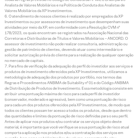
Analista de Valores Mobiliários e na Política de Conduta dos Analistas de
Valores Mobiliários da XP Investimentos.
O atendimento de nossos clientes é realizado por empregados da XP
Investimentos ou por assessores de investimento que desempenham suas
atividades por meio da XP, em conformidade com a Resolução CVM nº
178/2023, os quais encontram-se registrados na Associação Nacional das
Corretoras e Distribuidoras de Títulos e Valores Mobiliários – ANCORD. O
assessor de investimento não pode realizar consultoria, administração ou
gestão de patrimônio de clientes, devendo atuar como intermediário e
solicitar autorização prévia do cliente para a realização de qualquer operação
no mercado de capitais.
Para fins de verificação da adequação do perfil do investidor aos serviços e
produtos de investimento oferecidos pela XP Investimentos, utilizamos a
metodologia de adequação dos produtos por portfólio, nos termos das
Regras e Procedimentos ANBIMA de Suitability nº 01 e do Código ANBIMA
de Distribuição de Produtos de Investimento. Essa metodologia consiste em
atribuir uma pontuação máxima de risco para cada perfil de investidor
(conservador, moderado e agressivo), bem como uma pontuação de risco
para cada um dos produtos oferecidos pela XP Investimentos, de modo que
todos os clientes possam ter acesso a todos os produtos, desde que dentro
das quantidades e limites da pontuação de risco definidas para o seu perfil.
Antes de aplicar nos produtos e/ou contratar os serviços objeto deste
material, é importante que você verifique se a sua pontuação de risco atual
comporta a aplicação nos produtos e/ou a contratação dos serviços em