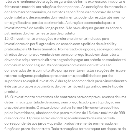
futuros e nenhuma declaração ou garantia, de forma expressa ou implícita, é
feita neste material em relação a desempenhos. As condições de mercado, o
cenário macroeconômico, os eventos específicos da empresa e do setor
podem afetar o desempenho do investimento, podendo resultar até mesmo
em significativas perdas patrimoniais. A duração recomendada para o
investimento é de médio-longo prazo. Não há quaisquer garantias sobre o
patrimônio do cliente neste tipo de produto.
O investimento em opções é preferencialmente indicado para
investidores de perfil agressivo, de acordo com a política de suitability
praticada pela XP Investimentos. No mercado de opções, são negociados
direitos de compra ou venda de um bem por preço fixado em data futura,
devendo o adquirente do direito negociado pagar um prêmio ao vendedor tal
como num acordo seguro. As operações com esses derivativos são
consideradas de risco muito alto por apresentarem altas relações de risco e
retorno e algumas posições apresentarem a possibilidade de perdas
superiores ao capital investido. A duração recomendada para o investimento
é de curto prazo e o patrimônio do cliente não está garantido neste tipo de
produto.
O investimento em termos são contratos para compra ou a venda de uma
determinada quantidade de ações, a um preço fixado, para liquidação em
prazo determinado. O prazo do contrato a Termo é livremente escolhido
pelos investidores, obedecendo o prazo mínimo de 16 dias e máximo de 999
dias corridos. O preço será o valor da ação adicionado de uma parcela
correspondente aos juros – que são fixados livremente em mercado, em
função do prazo do contrato. Toda transação a termo requer um depósito de