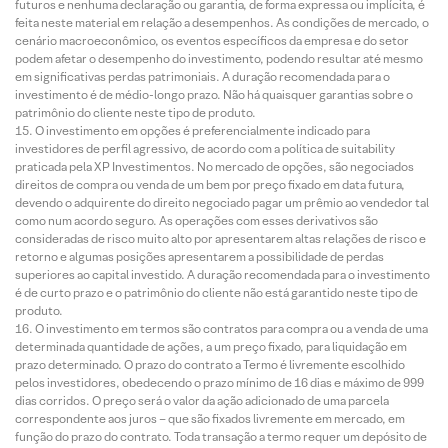
futuros e nenhuma declaração ou garantia, de forma expressa ou implícita, é
feita neste material em relação a desempenhos. As condições de mercado, o
cenário macroeconômico, os eventos específicos da empresa e do setor
podem afetar o desempenho do investimento, podendo resultar até mesmo
em significativas perdas patrimoniais. A duração recomendada para o
investimento é de médio-longo prazo. Não há quaisquer garantias sobre o
patrimônio do cliente neste tipo de produto.
O investimento em opções é preferencialmente indicado para
investidores de perfil agressivo, de acordo com a política de suitability
praticada pela XP Investimentos. No mercado de opções, são negociados
direitos de compra ou venda de um bem por preço fixado em data futura,
devendo o adquirente do direito negociado pagar um prêmio ao vendedor tal
como num acordo seguro. As operações com esses derivativos são
consideradas de risco muito alto por apresentarem altas relações de risco e
retorno e algumas posições apresentarem a possibilidade de perdas
superiores ao capital investido. A duração recomendada para o investimento
é de curto prazo e o patrimônio do cliente não está garantido neste tipo de
produto.
O investimento em termos são contratos para compra ou a venda de uma
determinada quantidade de ações, a um preço fixado, para liquidação em
prazo determinado. O prazo do contrato a Termo é livremente escolhido
pelos investidores, obedecendo o prazo mínimo de 16 dias e máximo de 999
dias corridos. O preço será o valor da ação adicionado de uma parcela
correspondente aos juros – que são fixados livremente em mercado, em
função do prazo do contrato. Toda transação a termo requer um depósito de