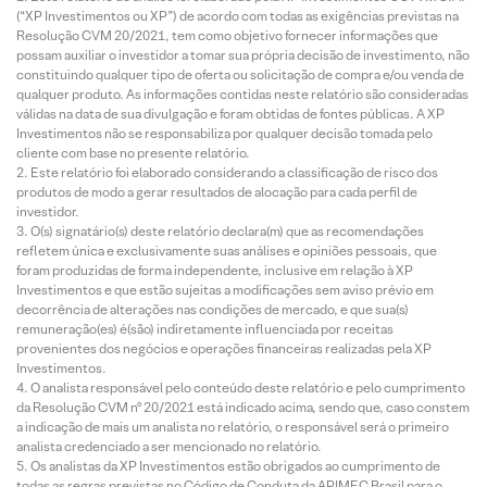
(“XP Investimentos ou XP”) de acordo com todas as exigências previstas na
Resolução CVM 20/2021, tem como objetivo fornecer informações que
possam auxiliar o investidor a tomar sua própria decisão de investimento, não
constituindo qualquer tipo de oferta ou solicitação de compra e/ou venda de
qualquer produto. As informações contidas neste relatório são consideradas
válidas na data de sua divulgação e foram obtidas de fontes públicas. A XP
Investimentos não se responsabiliza por qualquer decisão tomada pelo
cliente com base no presente relatório.
Este relatório foi elaborado considerando a classificação de risco dos
produtos de modo a gerar resultados de alocação para cada perfil de
investidor.
O(s) signatário(s) deste relatório declara(m) que as recomendações
refletem única e exclusivamente suas análises e opiniões pessoais, que
foram produzidas de forma independente, inclusive em relação à XP
Investimentos e que estão sujeitas a modificações sem aviso prévio em
decorrência de alterações nas condições de mercado, e que sua(s)
remuneração(es) é(são) indiretamente influenciada por receitas
provenientes dos negócios e operações financeiras realizadas pela XP
Investimentos.
O analista responsável pelo conteúdo deste relatório e pelo cumprimento
da Resolução CVM nº 20/2021 está indicado acima, sendo que, caso constem
a indicação de mais um analista no relatório, o responsável será o primeiro
analista credenciado a ser mencionado no relatório.
Os analistas da XP Investimentos estão obrigados ao cumprimento de
todas as regras previstas no Código de Conduta da APIMEC Brasil para o