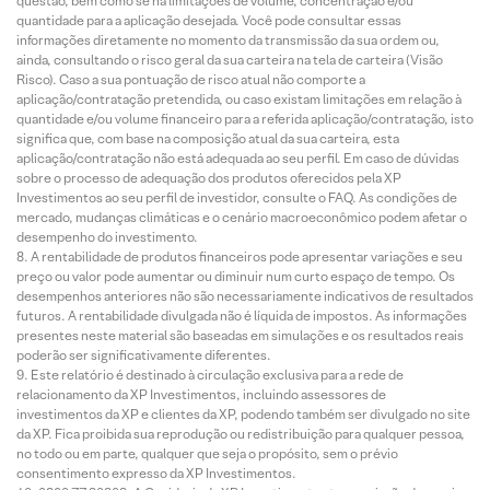
questão, bem como se há limitações de volume, concentração e/ou
quantidade para a aplicação desejada. Você pode consultar essas
informações diretamente no momento da transmissão da sua ordem ou,
ainda, consultando o risco geral da sua carteira na tela de carteira (Visão
Risco). Caso a sua pontuação de risco atual não comporte a
aplicação/contratação pretendida, ou caso existam limitações em relação à
quantidade e/ou volume financeiro para a referida aplicação/contratação, isto
significa que, com base na composição atual da sua carteira, esta
aplicação/contratação não está adequada ao seu perfil. Em caso de dúvidas
sobre o processo de adequação dos produtos oferecidos pela XP
Investimentos ao seu perfil de investidor, consulte o FAQ. As condições de
mercado, mudanças climáticas e o cenário macroeconômico podem afetar o
desempenho do investimento.
A rentabilidade de produtos financeiros pode apresentar variações e seu
preço ou valor pode aumentar ou diminuir num curto espaço de tempo. Os
desempenhos anteriores não são necessariamente indicativos de resultados
futuros. A rentabilidade divulgada não é líquida de impostos. As informações
presentes neste material são baseadas em simulações e os resultados reais
poderão ser significativamente diferentes.
Este relatório é destinado à circulação exclusiva para a rede de
relacionamento da XP Investimentos, incluindo assessores de
investimentos da XP e clientes da XP, podendo também ser divulgado no site
da XP. Fica proibida sua reprodução ou redistribuição para qualquer pessoa,
no todo ou em parte, qualquer que seja o propósito, sem o prévio
consentimento expresso da XP Investimentos.