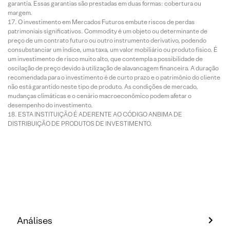
garantia. Essas garantias são prestadas em duas formas: cobertura ou
margem.
O investimento em Mercados Futuros embute riscos de perdas
patrimoniais significativos. Commodity é um objeto ou determinante de
preço de um contrato futuro ou outro instrumento derivativo, podendo
consubstanciar um índice, uma taxa, um valor mobiliário ou produto físico. É
um investimento de risco muito alto, que contempla a possibilidade de
oscilação de preço devido à utilização de alavancagem financeira. A duração
recomendada para o investimento é de curto prazo e o patrimônio do cliente
não está garantido neste tipo de produto. As condições de mercado,
mudanças climáticas e o cenário macroeconômico podem afetar o
desempenho do investimento.
ESTA INSTITUIÇÃO É ADERENTE AO CÓDIGO ANBIMA DE
DISTRIBUIÇÃO DE PRODUTOS DE INVESTIMENTO.
Análises