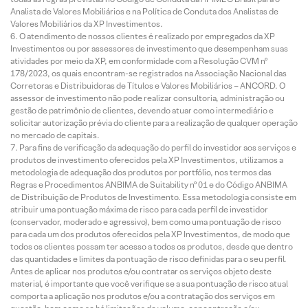
Analista de Valores Mobiliários e na Política de Conduta dos Analistas de
Valores Mobiliários da XP Investimentos.
O atendimento de nossos clientes é realizado por empregados da XP
Investimentos ou por assessores de investimento que desempenham suas
atividades por meio da XP, em conformidade com a Resolução CVM nº
178/2023, os quais encontram-se registrados na Associação Nacional das
Corretoras e Distribuidoras de Títulos e Valores Mobiliários – ANCORD. O
assessor de investimento não pode realizar consultoria, administração ou
gestão de patrimônio de clientes, devendo atuar como intermediário e
solicitar autorização prévia do cliente para a realização de qualquer operação
no mercado de capitais.
Para fins de verificação da adequação do perfil do investidor aos serviços e
produtos de investimento oferecidos pela XP Investimentos, utilizamos a
metodologia de adequação dos produtos por portfólio, nos termos das
Regras e Procedimentos ANBIMA de Suitability nº 01 e do Código ANBIMA
de Distribuição de Produtos de Investimento. Essa metodologia consiste em
atribuir uma pontuação máxima de risco para cada perfil de investidor
(conservador, moderado e agressivo), bem como uma pontuação de risco
para cada um dos produtos oferecidos pela XP Investimentos, de modo que
todos os clientes possam ter acesso a todos os produtos, desde que dentro
das quantidades e limites da pontuação de risco definidas para o seu perfil.
Antes de aplicar nos produtos e/ou contratar os serviços objeto deste
material, é importante que você verifique se a sua pontuação de risco atual
comporta a aplicação nos produtos e/ou a contratação dos serviços em