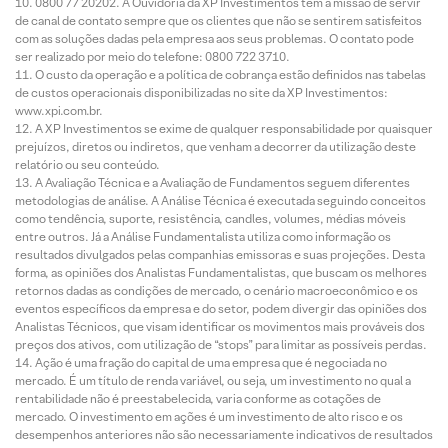
0800 77 20202. A Ouvidoria da XP Investimentos tem a missão de servir
de canal de contato sempre que os clientes que não se sentirem satisfeitos
com as soluções dadas pela empresa aos seus problemas. O contato pode
ser realizado por meio do telefone: 0800 722 3710.
O custo da operação e a política de cobrança estão definidos nas tabelas
de custos operacionais disponibilizadas no site da XP Investimentos:
www.xpi.com.br.
A XP Investimentos se exime de qualquer responsabilidade por quaisquer
prejuízos, diretos ou indiretos, que venham a decorrer da utilização deste
relatório ou seu conteúdo.
A Avaliação Técnica e a Avaliação de Fundamentos seguem diferentes
metodologias de análise. A Análise Técnica é executada seguindo conceitos
como tendência, suporte, resistência, candles, volumes, médias móveis
entre outros. Já a Análise Fundamentalista utiliza como informação os
resultados divulgados pelas companhias emissoras e suas projeções. Desta
forma, as opiniões dos Analistas Fundamentalistas, que buscam os melhores
retornos dadas as condições de mercado, o cenário macroeconômico e os
eventos específicos da empresa e do setor, podem divergir das opiniões dos
Analistas Técnicos, que visam identificar os movimentos mais prováveis dos
preços dos ativos, com utilização de “stops” para limitar as possíveis perdas.
Ação é uma fração do capital de uma empresa que é negociada no
mercado. É um título de renda variável, ou seja, um investimento no qual a
rentabilidade não é preestabelecida, varia conforme as cotações de
mercado. O investimento em ações é um investimento de alto risco e os
desempenhos anteriores não são necessariamente indicativos de resultados