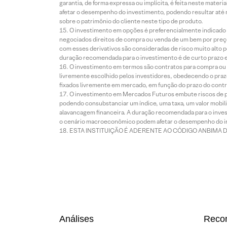
garantia, de forma expressa ou implícita, é feita neste ma
afetar o desempenho do investimento, podendo resultar até 
sobre o patrimônio do cliente neste tipo de produto.
O investimento em opções é preferencialmente indicado pa
negociados direitos de compra ou venda de um bem por preço
com esses derivativos são consideradas de risco muito alto p
duração recomendada para o investimento é de curto prazo e 
O investimento em termos são contratos para compra ou a
livremente escolhido pelos investidores, obedecendo o prazo
fixados livremente em mercado, em função do prazo do contr
O investimento em Mercados Futuros embute riscos de pe
podendo consubstanciar um índice, uma taxa, um valor mobiliá
alavancagem financeira. A duração recomendada para o invest
o cenário macroeconômico podem afetar o desempenho do i
ESTA INSTITUIÇÃO É ADERENTE AO CÓDIGO ANBIMA 
Análises
Reco