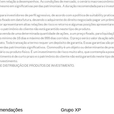
terial em relação a desempenhos. As condições de mercado, o cenário macroeconômi
mesmo em significativas perdas patrimoniais. A duração recomendada para o inves
ra investidores de perfil agressivo, de acordo com a política de suitability prat
 fixado em data futura, devendo o adquirente do direito negociado pagar um prê
or apresentarem altas relações de risco e retorno e algumas posições apresentarem 
o patrimônio do cliente não está garantido neste tipo de produto.
 venda de uma determinada quantidade de ações, a um preço fixado, para liquidaç
 mínimo de 16 dias e máximo de 999 dias corridos. O preço será o valor da ação ad
ato. Toda transação a termo requer um depósito de garantia. Essas garantias são 
rdas patrimoniais significativos. Commodity é um objeto ou determinante de preç
rio ou produto físico. É um investimento de risco muito alto, que contempla a possi
imento é de curto prazo e o patrimônio do cliente não está garantido neste tipo 
nvestimento.
DE DISTRIBUIÇÃO DE PRODUTOS DE INVESTIMENTO.
mendações
Grupo XP