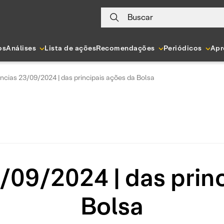
Buscar
os
Análises
Lista de ações
Recomendações
Periódicos
Apr
ncias 23/09/2024 | das principais ações da Bolsa
/09/2024 | das princ
Bolsa