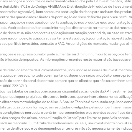
idor aos serviços e produtos de investimento oferecidos pela XP Investimentos, uti
 Suitability nº 01 e do Código ANBIMA de Distribuição de Produtos de Investimen
r, moderado e agressivo), bem como uma pontuação de risco para cada um dos produ
ntro das quantidades e limites da pontuação de risco definidas para o seu perfil. A
 sua pontuação de risco atual comporta a aplicação nos produtos e/ou a contratação
jada. Você pode consultar essas informações diretamente no momento da transmissã
ação de risco atual não comporte a aplicação/contratação pretendida, ou caso exista
m base na composição atual da sua carteira, esta aplicação/contratação não está ad
 seu perfil de investidor, consulte o FAQ. As condições de mercado, mudanças cl
 variações e seu preço ou valor pode aumentar ou diminuir num curto espaço de t
 não é líquida de impostos. As informações presentes neste material são baseadas e
rede de relacionamento da XP Investimentos, incluindo assessores de investimentos
ara qualquer pessoa, no todo ou em parte, qualquer que seja o propósito, sem o pr
ssão de servir de canal de contato sempre que os clientes que não se sentirem sat
e: 0800 722 3710.
dos nas tabelas de custos operacionais disponibilizadas no site da XP Investimento
 por quaisquer prejuízos, diretos ou indiretos, que venham a decorrer da utilizaç
 diferentes metodologias de análise. A Análise Técnica é executada seguindo conc
alista utiliza como informação os resultados divulgados pelas companhias emissora
 condições de mercado, o cenário macroeconômico e os eventos específicos da em
dos preços dos ativos, com utilização de “stops” para limitar as possíveis perdas.
ada no mercado. É um título de renda variável, ou seja, um investimento no qual a r
mento de alto risco e os desempenhos anteriores não são necessariamente indicat