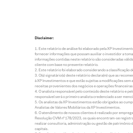
Disclaimer:
Este relatório de análise foi elaborado pela XP Investim
fornecer informações que possam auxiliar o investidor a toma
informações contidas neste relatório são consideradas válida
cliente com base no presente relatório.
Este relatório foi elaborado considerando a classificação d
O(s) signatário(s) deste relatório declara(m) que as reco
à XP Investimentos e que estão sujeitas a modificações sem 
receitas provenientes dos negócios e operações financeiras 
O analista responsável pelo conteúdo deste relatório e pe
responsável será o primeiro analista credenciado a ser menci
Os analistas da XP Investimentos estão obrigados ao cumpr
Analistas de Valores Mobiliários da XP Investimentos.
O atendimento de nossos clientes é realizado por empreg
Resolução CVM nº 178/2023, os quais encontram-se registrad
realizar consultoria, administração ou gestão de patrimônio 
capitais.