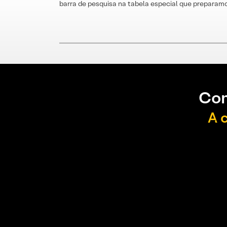
barra de pesquisa na tabela especial que preparamo
Con
A 