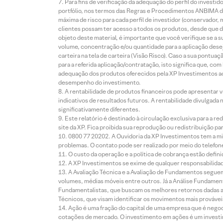
Para fins de verificação da adequação do perfil do invest
portfólio, nos termos das Regras e Procedimentos ANBIMA de
máxima de risco para cada perfil de investidor (conservado
clientes possam ter acesso a todos os produtos, desde que de
objeto deste material, é importante que você verifique se a
volume, concentração e/ou quantidade para a aplicação dese
carteira na tela de carteira (Visão Risco). Caso a sua pontu
para a referida aplicação/contratação, isto significa que, co
adequação dos produtos oferecidos pela XP Investimentos ao
desempenho do investimento.
A rentabilidade de produtos financeiros pode apresentar
indicativos de resultados futuros. A rentabilidade divulgada
significativamente diferentes.
Este relatório é destinado à circulação exclusiva para a 
site da XP. Fica proibida sua reprodução ou redistribuição p
0800 77 20202. A Ouvidoria da XP Investimentos tem a mi
problemas. O contato pode ser realizado por meio do telefon
O custo da operação e a política de cobrança estão defini
A XP Investimentos se exime de qualquer responsabilidade
A Avaliação Técnica e a Avaliação de Fundamentos seguem
volumes, médias móveis entre outros. Já a Análise Fundament
Fundamentalistas, que buscam os melhores retornos dadas as
Técnicos, que visam identificar os movimentos mais prováveis 
Ação é uma fração do capital de uma empresa que é negoci
cotações de mercado. O investimento em ações é um investi