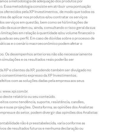
lizamos a metodologia de adequação dos produtos por
to. Essa metodologia consiste em atribuir uma pontuação
tos oferecidos pela XP Investimentos, de modo que todos os
ntes de aplicar nos produtos e/ou contratar os serviços
 dos serviços em questão, bem como se há limitações de
o da sua ordem ou, ainda, consultando o risco geral da sua
m limitações em relação à quantidade e/ou volume financeiro
equada ao seu perfil. Em caso de dúvidas sobre o processo de
imáticas e o cenário macroeconômico podem afetar o
empo. Os desempenhos anteriores não são necessariamente
m simulações e os resultados reais poderão ser
 da XP e clientes da XP, podendo também ser divulgado no
évio consentimento expresso da XP Investimentos.
isfeitos com as soluções dadas pela empresa aos seus
s: www.xpi.com.br.
ão deste relatório ou seu conteúdo.
eitos como tendência, suporte, resistência, candles,
s e suas projeções. Desta forma, as opiniões dos Analistas
presa e do setor, podem divergir das opiniões dos Analistas
entabilidade não é preestabelecida, varia conforme as
ivos de resultados futuros e nenhuma declaração ou