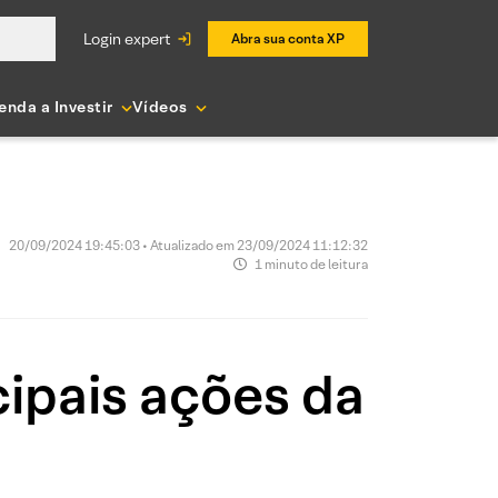
login expert
Abra sua conta XP
enda a Investir
Vídeos
20/09/2024 19:45:03 • Atualizado em 23/09/2024 11:12:32
1 minuto de leitura
ipais ações da