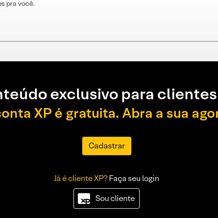
s pra você.
teúdo exclusivo para clientes
conta XP é gratuita. Abra a sua ago
Cadastrar
Já é cliente XP?
Faça seu login
Sou cliente