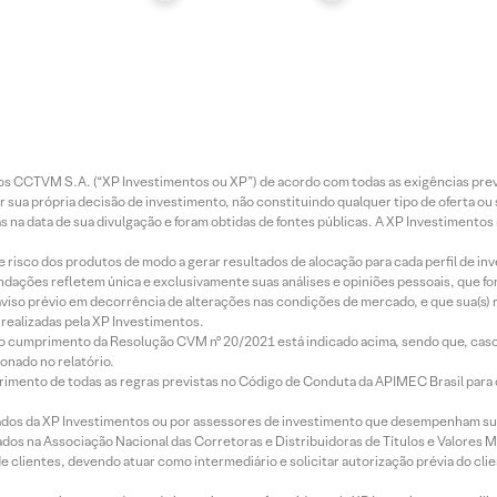
entos CCTVM S.A. (“XP Investimentos ou XP”) de acordo com todas as exigências p
r sua própria decisão de investimento, não constituindo qualquer tipo de oferta ou
s na data de sua divulgação e foram obtidas de fontes públicas. A XP Investimentos
e risco dos produtos de modo a gerar resultados de alocação para cada perfil de inv
mendações refletem única e exclusivamente suas análises e opiniões pessoais, que 
aviso prévio em decorrência de alterações nas condições de mercado, e que sua(s)
realizadas pela XP Investimentos.
lo cumprimento da Resolução CVM nº 20/2021 está indicado acima, sendo que, caso 
onado no relatório.
imento de todas as regras previstas no Código de Conduta da APIMEC Brasil para o 
ados da XP Investimentos ou por assessores de investimento que desempenham sua
os na Associação Nacional das Corretoras e Distribuidoras de Títulos e Valores 
de clientes, devendo atuar como intermediário e solicitar autorização prévia do cl