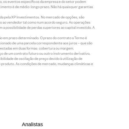
co, os eventos específicos da empresa e do setor podem
timento é de médio-longo prazo. Não há quaisquer garantias
icada pela XP Investimentos. No mercado de opções, são
mio ao vendedor tal como num acordo seguro. As operações
a possibilidade de perdas superiores ao capital investido. A
ão em prazo determinado. O prazo do contrato a Termo é
icionado de uma parcela correspondente aos juros – que são
prestadas em duas formas: cobertura ou margem.
o de um contrato futuro ou outro instrumento derivativo,
bilidade de oscilação de preço devido à utilização de
de produto. As condições de mercado, mudanças climáticas e
Analistas