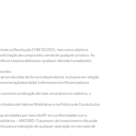
revistas na Resolução CVM 20/2021, tem como objetivo
 solicitação de compra e/ou venda de qualquer produto. As
 não se responsabiliza por qualquer decisão tomada pelo
estidor.
foram produzidas de forma independente, inclusive em relação
 remuneração(es) é(são) indiretamente influenciada por
constem a indicação de mais um analista no relatório, o
Analista de Valores Mobiliários e na Política de Conduta dos
s atividades por meio da XP, em conformidade com a
Mobiliários – ANCORD. O assessor de investimento não pode
iente para a realização de qualquer operação no mercado de