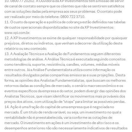
0800 77 20202. A Ouvidoria da XP Investimentos tem a missão de servir
de canal de contato sempre que os clientes que não se sentirem satisfeitos
com as soluções dadas pela empresa aos seus problemas. O contato pode
ser realizado por meio do telefone: 0800 722 3710.
O custo da operação e a política de cobrança estão definidos nas tabelas
de custos operacionais disponibilizadas no site da XP Investimentos:
www.xpi.com.br.
A XP Investimentos se exime de qualquer responsabilidade por quaisquer
prejuízos, diretos ou indiretos, que venham a decorrer da utilização deste
relatório ou seu conteúdo.
A Avaliação Técnica e a Avaliação de Fundamentos seguem diferentes
metodologias de análise. A Análise Técnica é executada seguindo conceitos
como tendência, suporte, resistência, candles, volumes, médias móveis
entre outros. Já a Análise Fundamentalista utiliza como informação os
resultados divulgados pelas companhias emissoras e suas projeções. Desta
forma, as opiniões dos Analistas Fundamentalistas, que buscam os melhores
retornos dadas as condições de mercado, o cenário macroeconômico e os
eventos específicos da empresa e do setor, podem divergir das opiniões dos
Analistas Técnicos, que visam identificar os movimentos mais prováveis dos
preços dos ativos, com utilização de “stops” para limitar as possíveis perdas.
Ação é uma fração do capital de uma empresa que é negociada no
mercado. É um título de renda variável, ou seja, um investimento no qual a
rentabilidade não é preestabelecida, varia conforme as cotações de
mercado. O investimento em ações é um investimento de alto risco e os
desempenhos anteriores não são necessariamente indicativos de resultados