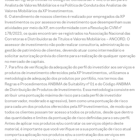
Analista de Valores Mobiliários e na Política de Conduta dos Analistas de
Valores Mobiliários da XP Investimentos.
O atendimento de nossos clientes é realizado por empregados da XP
Investimentos ou por assessores de investimento que desempenham suas
atividades por meio da XP, em conformidade com a Resolução CVM nº
178/2023, os quais encontram-se registrados na Associação Nacional das
Corretoras e Distribuidoras de Títulos e Valores Mobiliários – ANCORD. O
assessor de investimento não pode realizar consultoria, administração ou
gestão de patrimônio de clientes, devendo atuar como intermediário e
solicitar autorização prévia do cliente para a realização de qualquer operação
no mercado de capitais.
Para fins de verificação da adequação do perfil do investidor aos serviços e
produtos de investimento oferecidos pela XP Investimentos, utilizamos a
metodologia de adequação dos produtos por portfólio, nos termos das
Regras e Procedimentos ANBIMA de Suitability nº 01 e do Código ANBIMA
de Distribuição de Produtos de Investimento. Essa metodologia consiste em
atribuir uma pontuação máxima de risco para cada perfil de investidor
(conservador, moderado e agressivo), bem como uma pontuação de risco
para cada um dos produtos oferecidos pela XP Investimentos, de modo que
todos os clientes possam ter acesso a todos os produtos, desde que dentro
das quantidades e limites da pontuação de risco definidas para o seu perfil.
Antes de aplicar nos produtos e/ou contratar os serviços objeto deste
material, é importante que você verifique se a sua pontuação de risco atual
comporta a aplicação nos produtos e/ou a contratação dos serviços em