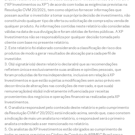
(“XP Investimentos ou XP”) de acordo com todas as exigências previstas na
Resolução CVM 20/2021, tem como objetivo fornecer informações que
possam auxiliar o investidor a tomar sua própria decisão de investimento, não
constituindo qualquer tipo de oferta ou solicitação de compra e/ou venda de
qualquer produto. As informações contidas neste relatório são consideradas
válidas na data de sua divulgação e foram obtidas de fontes públicas. A XP
Investimentos não se responsabiliza por qualquer decisão tomada pelo
cliente com base no presente relatório.
Este relatório foi elaborado considerando a classificação de risco dos
produtos de modo a gerar resultados de alocação para cada perfil de
investidor.
O(s) signatário(s) deste relatório declara(m) que as recomendações
refletem única e exclusivamente suas análises e opiniões pessoais, que
foram produzidas de forma independente, inclusive em relação à XP
Investimentos e que estão sujeitas a modificações sem aviso prévio em
decorrência de alterações nas condições de mercado, e que sua(s)
remuneração(es) é(são) indiretamente influenciada por receitas
provenientes dos negócios e operações financeiras realizadas pela XP
Investimentos.
O analista responsável pelo conteúdo deste relatório e pelo cumprimento
da Resolução CVM nº 20/2021 está indicado acima, sendo que, caso constem
a indicação de mais um analista no relatório, o responsável será o primeiro
analista credenciado a ser mencionado no relatório.
Os analistas da XP Investimentos estão obrigados ao cumprimento de
todas as regras previstas no Código de Conduta da APIMEC Brasil para o