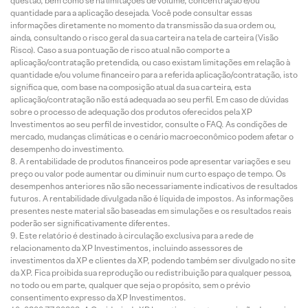
questão, bem como se há limitações de volume, concentração e/ou
quantidade para a aplicação desejada. Você pode consultar essas
informações diretamente no momento da transmissão da sua ordem ou,
ainda, consultando o risco geral da sua carteira na tela de carteira (Visão
Risco). Caso a sua pontuação de risco atual não comporte a
aplicação/contratação pretendida, ou caso existam limitações em relação à
quantidade e/ou volume financeiro para a referida aplicação/contratação, isto
significa que, com base na composição atual da sua carteira, esta
aplicação/contratação não está adequada ao seu perfil. Em caso de dúvidas
sobre o processo de adequação dos produtos oferecidos pela XP
Investimentos ao seu perfil de investidor, consulte o FAQ. As condições de
mercado, mudanças climáticas e o cenário macroeconômico podem afetar o
desempenho do investimento.
A rentabilidade de produtos financeiros pode apresentar variações e seu
preço ou valor pode aumentar ou diminuir num curto espaço de tempo. Os
desempenhos anteriores não são necessariamente indicativos de resultados
futuros. A rentabilidade divulgada não é líquida de impostos. As informações
presentes neste material são baseadas em simulações e os resultados reais
poderão ser significativamente diferentes.
Este relatório é destinado à circulação exclusiva para a rede de
relacionamento da XP Investimentos, incluindo assessores de
investimentos da XP e clientes da XP, podendo também ser divulgado no site
da XP. Fica proibida sua reprodução ou redistribuição para qualquer pessoa,
no todo ou em parte, qualquer que seja o propósito, sem o prévio
consentimento expresso da XP Investimentos.