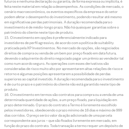
futuros e nenhuma declaração ou garantia, de forma expressa ou implícita, é
feita neste material em relação a desempenhos. As condições de mercado, o
cenário macroeconômico, os eventos específicos da empresa e do setor
podem afetar o desempenho do investimento, podendo resultar até mesmo
em significativas perdas patrimoniais. A duração recomendada para o
investimento é de médio-longo prazo. Não há quaisquer garantias sobre o
patrimônio do cliente neste tipo de produto.
O investimento em opções é preferencialmente indicado para
investidores de perfil agressivo, de acordo com a política de suitability
praticada pela XP Investimentos. No mercado de opções, são negociados
direitos de compra ou venda de um bem por preço fixado em data futura,
devendo o adquirente do direito negociado pagar um prêmio ao vendedor tal
como num acordo seguro. As operações com esses derivativos são
consideradas de risco muito alto por apresentarem altas relações de risco e
retorno e algumas posições apresentarem a possibilidade de perdas
superiores ao capital investido. A duração recomendada para o investimento
é de curto prazo e o patrimônio do cliente não está garantido neste tipo de
produto.
O investimento em termos são contratos para compra ou a venda de uma
determinada quantidade de ações, a um preço fixado, para liquidação em
prazo determinado. O prazo do contrato a Termo é livremente escolhido
pelos investidores, obedecendo o prazo mínimo de 16 dias e máximo de 999
dias corridos. O preço será o valor da ação adicionado de uma parcela
correspondente aos juros – que são fixados livremente em mercado, em
função do prazo do contrato. Toda transação a termo requer um depósito de