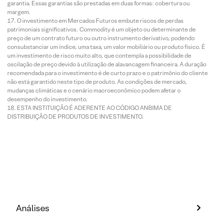
garantia. Essas garantias são prestadas em duas formas: cobertura ou
margem.
O investimento em Mercados Futuros embute riscos de perdas
patrimoniais significativos. Commodity é um objeto ou determinante de
preço de um contrato futuro ou outro instrumento derivativo, podendo
consubstanciar um índice, uma taxa, um valor mobiliário ou produto físico. É
um investimento de risco muito alto, que contempla a possibilidade de
oscilação de preço devido à utilização de alavancagem financeira. A duração
recomendada para o investimento é de curto prazo e o patrimônio do cliente
não está garantido neste tipo de produto. As condições de mercado,
mudanças climáticas e o cenário macroeconômico podem afetar o
desempenho do investimento.
ESTA INSTITUIÇÃO É ADERENTE AO CÓDIGO ANBIMA DE
DISTRIBUIÇÃO DE PRODUTOS DE INVESTIMENTO.
Análises