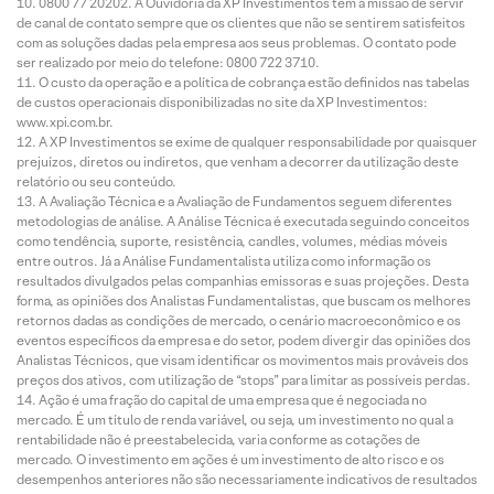
0800 77 20202. A Ouvidoria da XP Investimentos tem a missão de servir
de canal de contato sempre que os clientes que não se sentirem satisfeitos
com as soluções dadas pela empresa aos seus problemas. O contato pode
ser realizado por meio do telefone: 0800 722 3710.
O custo da operação e a política de cobrança estão definidos nas tabelas
de custos operacionais disponibilizadas no site da XP Investimentos:
www.xpi.com.br.
A XP Investimentos se exime de qualquer responsabilidade por quaisquer
prejuízos, diretos ou indiretos, que venham a decorrer da utilização deste
relatório ou seu conteúdo.
A Avaliação Técnica e a Avaliação de Fundamentos seguem diferentes
metodologias de análise. A Análise Técnica é executada seguindo conceitos
como tendência, suporte, resistência, candles, volumes, médias móveis
entre outros. Já a Análise Fundamentalista utiliza como informação os
resultados divulgados pelas companhias emissoras e suas projeções. Desta
forma, as opiniões dos Analistas Fundamentalistas, que buscam os melhores
retornos dadas as condições de mercado, o cenário macroeconômico e os
eventos específicos da empresa e do setor, podem divergir das opiniões dos
Analistas Técnicos, que visam identificar os movimentos mais prováveis dos
preços dos ativos, com utilização de “stops” para limitar as possíveis perdas.
Ação é uma fração do capital de uma empresa que é negociada no
mercado. É um título de renda variável, ou seja, um investimento no qual a
rentabilidade não é preestabelecida, varia conforme as cotações de
mercado. O investimento em ações é um investimento de alto risco e os
desempenhos anteriores não são necessariamente indicativos de resultados