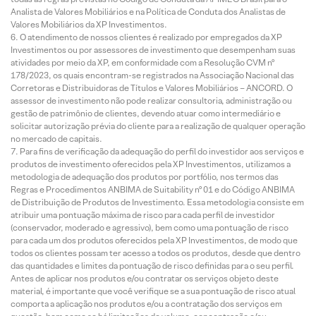
Analista de Valores Mobiliários e na Política de Conduta dos Analistas de
Valores Mobiliários da XP Investimentos.
O atendimento de nossos clientes é realizado por empregados da XP
Investimentos ou por assessores de investimento que desempenham suas
atividades por meio da XP, em conformidade com a Resolução CVM nº
178/2023, os quais encontram-se registrados na Associação Nacional das
Corretoras e Distribuidoras de Títulos e Valores Mobiliários – ANCORD. O
assessor de investimento não pode realizar consultoria, administração ou
gestão de patrimônio de clientes, devendo atuar como intermediário e
solicitar autorização prévia do cliente para a realização de qualquer operação
no mercado de capitais.
Para fins de verificação da adequação do perfil do investidor aos serviços e
produtos de investimento oferecidos pela XP Investimentos, utilizamos a
metodologia de adequação dos produtos por portfólio, nos termos das
Regras e Procedimentos ANBIMA de Suitability nº 01 e do Código ANBIMA
de Distribuição de Produtos de Investimento. Essa metodologia consiste em
atribuir uma pontuação máxima de risco para cada perfil de investidor
(conservador, moderado e agressivo), bem como uma pontuação de risco
para cada um dos produtos oferecidos pela XP Investimentos, de modo que
todos os clientes possam ter acesso a todos os produtos, desde que dentro
das quantidades e limites da pontuação de risco definidas para o seu perfil.
Antes de aplicar nos produtos e/ou contratar os serviços objeto deste
material, é importante que você verifique se a sua pontuação de risco atual
comporta a aplicação nos produtos e/ou a contratação dos serviços em