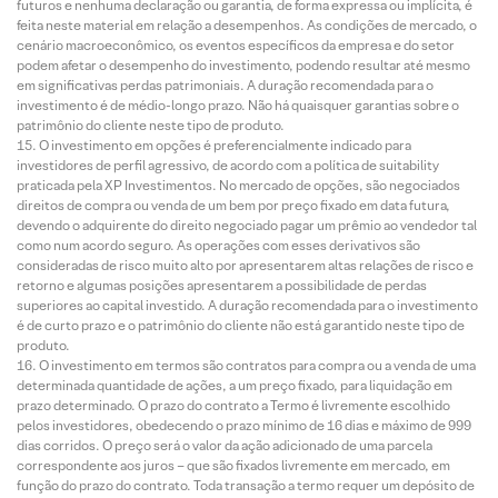
futuros e nenhuma declaração ou garantia, de forma expressa ou implícita, é
feita neste material em relação a desempenhos. As condições de mercado, o
cenário macroeconômico, os eventos específicos da empresa e do setor
podem afetar o desempenho do investimento, podendo resultar até mesmo
em significativas perdas patrimoniais. A duração recomendada para o
investimento é de médio-longo prazo. Não há quaisquer garantias sobre o
patrimônio do cliente neste tipo de produto.
O investimento em opções é preferencialmente indicado para
investidores de perfil agressivo, de acordo com a política de suitability
praticada pela XP Investimentos. No mercado de opções, são negociados
direitos de compra ou venda de um bem por preço fixado em data futura,
devendo o adquirente do direito negociado pagar um prêmio ao vendedor tal
como num acordo seguro. As operações com esses derivativos são
consideradas de risco muito alto por apresentarem altas relações de risco e
retorno e algumas posições apresentarem a possibilidade de perdas
superiores ao capital investido. A duração recomendada para o investimento
é de curto prazo e o patrimônio do cliente não está garantido neste tipo de
produto.
O investimento em termos são contratos para compra ou a venda de uma
determinada quantidade de ações, a um preço fixado, para liquidação em
prazo determinado. O prazo do contrato a Termo é livremente escolhido
pelos investidores, obedecendo o prazo mínimo de 16 dias e máximo de 999
dias corridos. O preço será o valor da ação adicionado de uma parcela
correspondente aos juros – que são fixados livremente em mercado, em
função do prazo do contrato. Toda transação a termo requer um depósito de