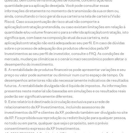
questão, bem como se há limitações de volume, concentração e/ou
quantidade para a aplicação desejada. Você pode consultar essas
informações diretamente no momento da transmissão da sua ordem ou,
ainda, consultando o risco geral da sua carteira na tela de carteira (Visão
Risco). Caso a sua pontuação de risco atual não comporte a
aplicação/contratação pretendida, ou caso existam limitações em relação à
quantidade e/ou volume financeiro para a referida aplicação/contratação, isto
significa que, com base na composição atual da sua carteira, esta
aplicação/contratação não está adequada ao seu perfil. Em caso de dúvidas
sobre o processo de adequação dos produtos oferecidos pela XP
Investimentos ao seu perfil de investidor, consulte o FAQ. As condições de
mercado, mudanças climáticas e o cenário macroeconômico podem afetar o
desempenho do investimento.
A rentabilidade de produtos financeiros pode apresentar variações e seu
preço ou valor pode aumentar ou diminuir num curto espaço de tempo. Os
desempenhos anteriores não são necessariamente indicativos de resultados
futuros. A rentabilidade divulgada não é líquida de impostos. As informações
presentes neste material são baseadas em simulações e os resultados reais
poderão ser significativamente diferentes.
Este relatório é destinado à circulação exclusiva para a rede de
relacionamento da XP Investimentos, incluindo assessores de
investimentos da XP e clientes da XP, podendo também ser divulgado no site
da XP. Fica proibida sua reprodução ou redistribuição para qualquer pessoa,
no todo ou em parte, qualquer que seja o propósito, sem o prévio
consentimento expresso da XP Investimentos.