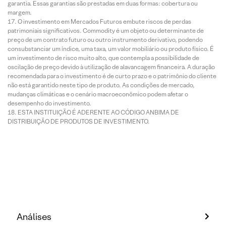
garantia. Essas garantias são prestadas em duas formas: cobertura ou
margem.
O investimento em Mercados Futuros embute riscos de perdas
patrimoniais significativos. Commodity é um objeto ou determinante de
preço de um contrato futuro ou outro instrumento derivativo, podendo
consubstanciar um índice, uma taxa, um valor mobiliário ou produto físico. É
um investimento de risco muito alto, que contempla a possibilidade de
oscilação de preço devido à utilização de alavancagem financeira. A duração
recomendada para o investimento é de curto prazo e o patrimônio do cliente
não está garantido neste tipo de produto. As condições de mercado,
mudanças climáticas e o cenário macroeconômico podem afetar o
desempenho do investimento.
ESTA INSTITUIÇÃO É ADERENTE AO CÓDIGO ANBIMA DE
DISTRIBUIÇÃO DE PRODUTOS DE INVESTIMENTO.
Análises