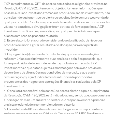
(“XP Investimentos ou XP”) de acordo com todas as exigências previstas na
Resolução CVM 20/2021, tem como objetivo fornecer informações que
possam auxiliar o investidor a tomar sua própria decisão de investimento, não
constituindo qualquer tipo de oferta ou solicitação de compra e/ou venda de
qualquer produto. As informações contidas neste relatório são consideradas
válidas na data de sua divulgação e foram obtidas de fontes públicas. A XP
Investimentos não se responsabiliza por qualquer decisão tomada pelo
cliente com base no presente relatório.
Este relatório foi elaborado considerando a classificação de risco dos
produtos de modo a gerar resultados de alocação para cada perfil de
investidor.
O(s) signatário(s) deste relatório declara(m) que as recomendações
refletem única e exclusivamente suas análises e opiniões pessoais, que
foram produzidas de forma independente, inclusive em relação à XP
Investimentos e que estão sujeitas a modificações sem aviso prévio em
decorrência de alterações nas condições de mercado, e que sua(s)
remuneração(es) é(são) indiretamente influenciada por receitas
provenientes dos negócios e operações financeiras realizadas pela XP
Investimentos.
O analista responsável pelo conteúdo deste relatório e pelo cumprimento
da Resolução CVM nº 20/2021 está indicado acima, sendo que, caso constem
a indicação de mais um analista no relatório, o responsável será o primeiro
analista credenciado a ser mencionado no relatório.
Os analistas da XP Investimentos estão obrigados ao cumprimento de
todas as regras previstas no Código de Conduta da APIMEC Brasil para o