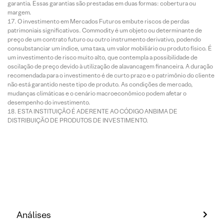
garantia. Essas garantias são prestadas em duas formas: cobertura ou
margem.
O investimento em Mercados Futuros embute riscos de perdas
patrimoniais significativos. Commodity é um objeto ou determinante de
preço de um contrato futuro ou outro instrumento derivativo, podendo
consubstanciar um índice, uma taxa, um valor mobiliário ou produto físico. É
um investimento de risco muito alto, que contempla a possibilidade de
oscilação de preço devido à utilização de alavancagem financeira. A duração
recomendada para o investimento é de curto prazo e o patrimônio do cliente
não está garantido neste tipo de produto. As condições de mercado,
mudanças climáticas e o cenário macroeconômico podem afetar o
desempenho do investimento.
ESTA INSTITUIÇÃO É ADERENTE AO CÓDIGO ANBIMA DE
DISTRIBUIÇÃO DE PRODUTOS DE INVESTIMENTO.
Análises