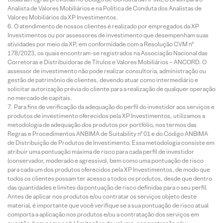
Analista de Valores Mobiliários e na Política de Conduta dos Analistas de
Valores Mobiliários da XP Investimentos.
O atendimento de nossos clientes é realizado por empregados da XP
Investimentos ou por assessores de investimento que desempenham suas
atividades por meio da XP, em conformidade com a Resolução CVM nº
178/2023, os quais encontram-se registrados na Associação Nacional das
Corretoras e Distribuidoras de Títulos e Valores Mobiliários – ANCORD. O
assessor de investimento não pode realizar consultoria, administração ou
gestão de patrimônio de clientes, devendo atuar como intermediário e
solicitar autorização prévia do cliente para a realização de qualquer operação
no mercado de capitais.
Para fins de verificação da adequação do perfil do investidor aos serviços e
produtos de investimento oferecidos pela XP Investimentos, utilizamos a
metodologia de adequação dos produtos por portfólio, nos termos das
Regras e Procedimentos ANBIMA de Suitability nº 01 e do Código ANBIMA
de Distribuição de Produtos de Investimento. Essa metodologia consiste em
atribuir uma pontuação máxima de risco para cada perfil de investidor
(conservador, moderado e agressivo), bem como uma pontuação de risco
para cada um dos produtos oferecidos pela XP Investimentos, de modo que
todos os clientes possam ter acesso a todos os produtos, desde que dentro
das quantidades e limites da pontuação de risco definidas para o seu perfil.
Antes de aplicar nos produtos e/ou contratar os serviços objeto deste
material, é importante que você verifique se a sua pontuação de risco atual
comporta a aplicação nos produtos e/ou a contratação dos serviços em