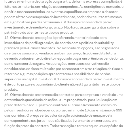
futuros e nenhuma declaração ou garantia, de forma expressa ou implícita, é
feita neste material em relação a desempenhos. As condições de mercado, o
cenário macroeconômico, os eventos específicos da empresa e do setor
podem afetar o desempenho do investimento, podendo resultar até mesmo
em significativas perdas patrimoniais. A duração recomendada para o
investimento é de médio-longo prazo. Não há quaisquer garantias sobre o
patrimônio do cliente neste tipo de produto.
O investimento em opções é preferencialmente indicado para
investidores de perfil agressivo, de acordo com a política de suitability
praticada pela XP Investimentos. No mercado de opções, são negociados
direitos de compra ou venda de um bem por preço fixado em data futura,
devendo o adquirente do direito negociado pagar um prêmio ao vendedor tal
como num acordo seguro. As operações com esses derivativos são
consideradas de risco muito alto por apresentarem altas relações de risco e
retorno e algumas posições apresentarem a possibilidade de perdas
superiores ao capital investido. A duração recomendada para o investimento
é de curto prazo e o patrimônio do cliente não está garantido neste tipo de
produto.
O investimento em termos são contratos para compra ou a venda de uma
determinada quantidade de ações, a um preço fixado, para liquidação em
prazo determinado. O prazo do contrato a Termo é livremente escolhido
pelos investidores, obedecendo o prazo mínimo de 16 dias e máximo de 999
dias corridos. O preço será o valor da ação adicionado de uma parcela
correspondente aos juros – que são fixados livremente em mercado, em
função do prazo do contrato. Toda transação a termo requer um depósito de