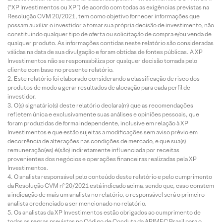
(“XP Investimentos ou XP”) de acordo com todas as exigências previstas na
Resolução CVM 20/2021, tem como objetivo fornecer informações que
possam auxiliar o investidor a tomar sua própria decisão de investimento, não
constituindo qualquer tipo de oferta ou solicitação de compra e/ou venda de
qualquer produto. As informações contidas neste relatório são consideradas
válidas na data de sua divulgação e foram obtidas de fontes públicas. A XP
Investimentos não se responsabiliza por qualquer decisão tomada pelo
cliente com base no presente relatório.
Este relatório foi elaborado considerando a classificação de risco dos
produtos de modo a gerar resultados de alocação para cada perfil de
investidor.
O(s) signatário(s) deste relatório declara(m) que as recomendações
refletem única e exclusivamente suas análises e opiniões pessoais, que
foram produzidas de forma independente, inclusive em relação à XP
Investimentos e que estão sujeitas a modificações sem aviso prévio em
decorrência de alterações nas condições de mercado, e que sua(s)
remuneração(es) é(são) indiretamente influenciada por receitas
provenientes dos negócios e operações financeiras realizadas pela XP
Investimentos.
O analista responsável pelo conteúdo deste relatório e pelo cumprimento
da Resolução CVM nº 20/2021 está indicado acima, sendo que, caso constem
a indicação de mais um analista no relatório, o responsável será o primeiro
analista credenciado a ser mencionado no relatório.
Os analistas da XP Investimentos estão obrigados ao cumprimento de
todas as regras previstas no Código de Conduta da APIMEC Brasil para o