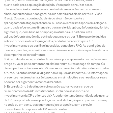
questão, bem como se há limitações de volume, concentração e/ou
quantidade para a aplicação desejada. Você pode consultar essas
informações diretamente no momento da transmissão da sua ordem ou,
ainda, consultando o risco geral da sua carteira na tela de carteira (Visão
Risco). Caso a sua pontuação de risco atual não comporte a
aplicação/contratação pretendida, ou caso existam limitações em relação à
quantidade e/ou volume financeiro para a referida aplicação/contratação, isto
significa que, com base na composição atual da sua carteira, esta
aplicação/contratação não está adequada ao seu perfil. Em caso de dúvidas
sobre o processo de adequação dos produtos oferecidos pela XP
Investimentos ao seu perfil de investidor, consulte o FAQ. As condições de
mercado, mudanças climáticas e o cenário macroeconômico podem afetar o
desempenho do investimento.
A rentabilidade de produtos financeiros pode apresentar variações e seu
preço ou valor pode aumentar ou diminuir num curto espaço de tempo. Os
desempenhos anteriores não são necessariamente indicativos de resultados
futuros. A rentabilidade divulgada não é líquida de impostos. As informações
presentes neste material são baseadas em simulações e os resultados reais
poderão ser significativamente diferentes.
Este relatório é destinado à circulação exclusiva para a rede de
relacionamento da XP Investimentos, incluindo assessores de
investimentos da XP e clientes da XP, podendo também ser divulgado no site
da XP. Fica proibida sua reprodução ou redistribuição para qualquer pessoa,
no todo ou em parte, qualquer que seja o propósito, sem o prévio
consentimento expresso da XP Investimentos.