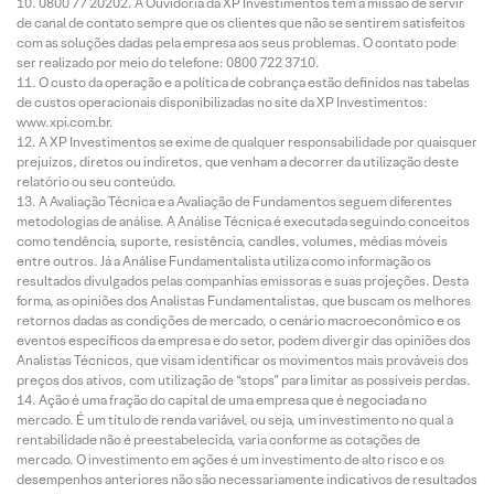
0800 77 20202. A Ouvidoria da XP Investimentos tem a missão de servir
de canal de contato sempre que os clientes que não se sentirem satisfeitos
com as soluções dadas pela empresa aos seus problemas. O contato pode
ser realizado por meio do telefone: 0800 722 3710.
O custo da operação e a política de cobrança estão definidos nas tabelas
de custos operacionais disponibilizadas no site da XP Investimentos:
www.xpi.com.br.
A XP Investimentos se exime de qualquer responsabilidade por quaisquer
prejuízos, diretos ou indiretos, que venham a decorrer da utilização deste
relatório ou seu conteúdo.
A Avaliação Técnica e a Avaliação de Fundamentos seguem diferentes
metodologias de análise. A Análise Técnica é executada seguindo conceitos
como tendência, suporte, resistência, candles, volumes, médias móveis
entre outros. Já a Análise Fundamentalista utiliza como informação os
resultados divulgados pelas companhias emissoras e suas projeções. Desta
forma, as opiniões dos Analistas Fundamentalistas, que buscam os melhores
retornos dadas as condições de mercado, o cenário macroeconômico e os
eventos específicos da empresa e do setor, podem divergir das opiniões dos
Analistas Técnicos, que visam identificar os movimentos mais prováveis dos
preços dos ativos, com utilização de “stops” para limitar as possíveis perdas.
Ação é uma fração do capital de uma empresa que é negociada no
mercado. É um título de renda variável, ou seja, um investimento no qual a
rentabilidade não é preestabelecida, varia conforme as cotações de
mercado. O investimento em ações é um investimento de alto risco e os
desempenhos anteriores não são necessariamente indicativos de resultados