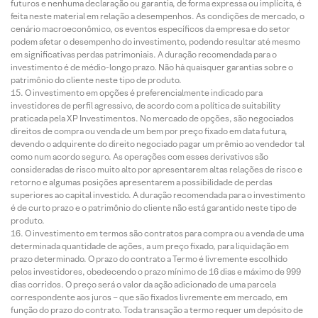
futuros e nenhuma declaração ou garantia, de forma expressa ou implícita, é
feita neste material em relação a desempenhos. As condições de mercado, o
cenário macroeconômico, os eventos específicos da empresa e do setor
podem afetar o desempenho do investimento, podendo resultar até mesmo
em significativas perdas patrimoniais. A duração recomendada para o
investimento é de médio-longo prazo. Não há quaisquer garantias sobre o
patrimônio do cliente neste tipo de produto.
O investimento em opções é preferencialmente indicado para
investidores de perfil agressivo, de acordo com a política de suitability
praticada pela XP Investimentos. No mercado de opções, são negociados
direitos de compra ou venda de um bem por preço fixado em data futura,
devendo o adquirente do direito negociado pagar um prêmio ao vendedor tal
como num acordo seguro. As operações com esses derivativos são
consideradas de risco muito alto por apresentarem altas relações de risco e
retorno e algumas posições apresentarem a possibilidade de perdas
superiores ao capital investido. A duração recomendada para o investimento
é de curto prazo e o patrimônio do cliente não está garantido neste tipo de
produto.
O investimento em termos são contratos para compra ou a venda de uma
determinada quantidade de ações, a um preço fixado, para liquidação em
prazo determinado. O prazo do contrato a Termo é livremente escolhido
pelos investidores, obedecendo o prazo mínimo de 16 dias e máximo de 999
dias corridos. O preço será o valor da ação adicionado de uma parcela
correspondente aos juros – que são fixados livremente em mercado, em
função do prazo do contrato. Toda transação a termo requer um depósito de