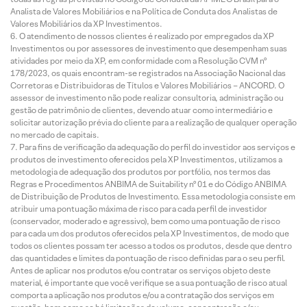
Analista de Valores Mobiliários e na Política de Conduta dos Analistas de
Valores Mobiliários da XP Investimentos.
O atendimento de nossos clientes é realizado por empregados da XP
Investimentos ou por assessores de investimento que desempenham suas
atividades por meio da XP, em conformidade com a Resolução CVM nº
178/2023, os quais encontram-se registrados na Associação Nacional das
Corretoras e Distribuidoras de Títulos e Valores Mobiliários – ANCORD. O
assessor de investimento não pode realizar consultoria, administração ou
gestão de patrimônio de clientes, devendo atuar como intermediário e
solicitar autorização prévia do cliente para a realização de qualquer operação
no mercado de capitais.
Para fins de verificação da adequação do perfil do investidor aos serviços e
produtos de investimento oferecidos pela XP Investimentos, utilizamos a
metodologia de adequação dos produtos por portfólio, nos termos das
Regras e Procedimentos ANBIMA de Suitability nº 01 e do Código ANBIMA
de Distribuição de Produtos de Investimento. Essa metodologia consiste em
atribuir uma pontuação máxima de risco para cada perfil de investidor
(conservador, moderado e agressivo), bem como uma pontuação de risco
para cada um dos produtos oferecidos pela XP Investimentos, de modo que
todos os clientes possam ter acesso a todos os produtos, desde que dentro
das quantidades e limites da pontuação de risco definidas para o seu perfil.
Antes de aplicar nos produtos e/ou contratar os serviços objeto deste
material, é importante que você verifique se a sua pontuação de risco atual
comporta a aplicação nos produtos e/ou a contratação dos serviços em