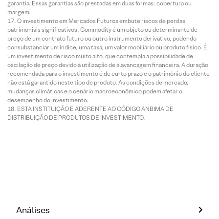
garantia. Essas garantias são prestadas em duas formas: cobertura ou
margem.
O investimento em Mercados Futuros embute riscos de perdas
patrimoniais significativos. Commodity é um objeto ou determinante de
preço de um contrato futuro ou outro instrumento derivativo, podendo
consubstanciar um índice, uma taxa, um valor mobiliário ou produto físico. É
um investimento de risco muito alto, que contempla a possibilidade de
oscilação de preço devido à utilização de alavancagem financeira. A duração
recomendada para o investimento é de curto prazo e o patrimônio do cliente
não está garantido neste tipo de produto. As condições de mercado,
mudanças climáticas e o cenário macroeconômico podem afetar o
desempenho do investimento.
ESTA INSTITUIÇÃO É ADERENTE AO CÓDIGO ANBIMA DE
DISTRIBUIÇÃO DE PRODUTOS DE INVESTIMENTO.
Análises