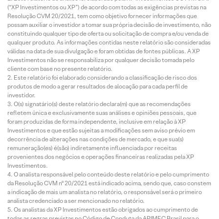
(“XP Investimentos ou XP”) de acordo com todas as exigências previstas na
Resolução CVM 20/2021, tem como objetivo fornecer informações que
possam auxiliar o investidor a tomar sua própria decisão de investimento, não
constituindo qualquer tipo de oferta ou solicitação de compra e/ou venda de
qualquer produto. As informações contidas neste relatório são consideradas
válidas na data de sua divulgação e foram obtidas de fontes públicas. A XP
Investimentos não se responsabiliza por qualquer decisão tomada pelo
cliente com base no presente relatório.
Este relatório foi elaborado considerando a classificação de risco dos
produtos de modo a gerar resultados de alocação para cada perfil de
investidor.
O(s) signatário(s) deste relatório declara(m) que as recomendações
refletem única e exclusivamente suas análises e opiniões pessoais, que
foram produzidas de forma independente, inclusive em relação à XP
Investimentos e que estão sujeitas a modificações sem aviso prévio em
decorrência de alterações nas condições de mercado, e que sua(s)
remuneração(es) é(são) indiretamente influenciada por receitas
provenientes dos negócios e operações financeiras realizadas pela XP
Investimentos.
O analista responsável pelo conteúdo deste relatório e pelo cumprimento
da Resolução CVM nº 20/2021 está indicado acima, sendo que, caso constem
a indicação de mais um analista no relatório, o responsável será o primeiro
analista credenciado a ser mencionado no relatório.
Os analistas da XP Investimentos estão obrigados ao cumprimento de
todas as regras previstas no Código de Conduta da APIMEC Brasil para o