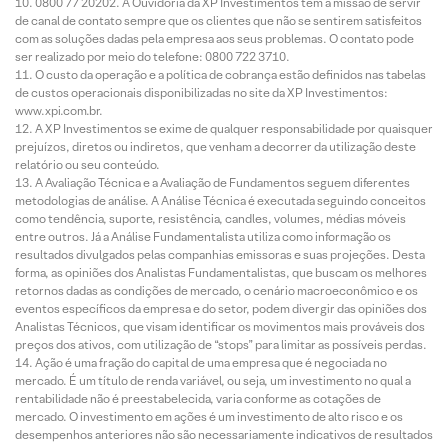
0800 77 20202. A Ouvidoria da XP Investimentos tem a missão de servir
de canal de contato sempre que os clientes que não se sentirem satisfeitos
com as soluções dadas pela empresa aos seus problemas. O contato pode
ser realizado por meio do telefone: 0800 722 3710.
O custo da operação e a política de cobrança estão definidos nas tabelas
de custos operacionais disponibilizadas no site da XP Investimentos:
www.xpi.com.br.
A XP Investimentos se exime de qualquer responsabilidade por quaisquer
prejuízos, diretos ou indiretos, que venham a decorrer da utilização deste
relatório ou seu conteúdo.
A Avaliação Técnica e a Avaliação de Fundamentos seguem diferentes
metodologias de análise. A Análise Técnica é executada seguindo conceitos
como tendência, suporte, resistência, candles, volumes, médias móveis
entre outros. Já a Análise Fundamentalista utiliza como informação os
resultados divulgados pelas companhias emissoras e suas projeções. Desta
forma, as opiniões dos Analistas Fundamentalistas, que buscam os melhores
retornos dadas as condições de mercado, o cenário macroeconômico e os
eventos específicos da empresa e do setor, podem divergir das opiniões dos
Analistas Técnicos, que visam identificar os movimentos mais prováveis dos
preços dos ativos, com utilização de “stops” para limitar as possíveis perdas.
Ação é uma fração do capital de uma empresa que é negociada no
mercado. É um título de renda variável, ou seja, um investimento no qual a
rentabilidade não é preestabelecida, varia conforme as cotações de
mercado. O investimento em ações é um investimento de alto risco e os
desempenhos anteriores não são necessariamente indicativos de resultados