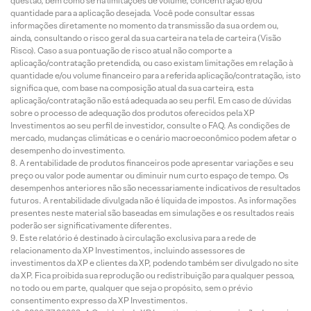
questão, bem como se há limitações de volume, concentração e/ou
quantidade para a aplicação desejada. Você pode consultar essas
informações diretamente no momento da transmissão da sua ordem ou,
ainda, consultando o risco geral da sua carteira na tela de carteira (Visão
Risco). Caso a sua pontuação de risco atual não comporte a
aplicação/contratação pretendida, ou caso existam limitações em relação à
quantidade e/ou volume financeiro para a referida aplicação/contratação, isto
significa que, com base na composição atual da sua carteira, esta
aplicação/contratação não está adequada ao seu perfil. Em caso de dúvidas
sobre o processo de adequação dos produtos oferecidos pela XP
Investimentos ao seu perfil de investidor, consulte o FAQ. As condições de
mercado, mudanças climáticas e o cenário macroeconômico podem afetar o
desempenho do investimento.
A rentabilidade de produtos financeiros pode apresentar variações e seu
preço ou valor pode aumentar ou diminuir num curto espaço de tempo. Os
desempenhos anteriores não são necessariamente indicativos de resultados
futuros. A rentabilidade divulgada não é líquida de impostos. As informações
presentes neste material são baseadas em simulações e os resultados reais
poderão ser significativamente diferentes.
Este relatório é destinado à circulação exclusiva para a rede de
relacionamento da XP Investimentos, incluindo assessores de
investimentos da XP e clientes da XP, podendo também ser divulgado no site
da XP. Fica proibida sua reprodução ou redistribuição para qualquer pessoa,
no todo ou em parte, qualquer que seja o propósito, sem o prévio
consentimento expresso da XP Investimentos.