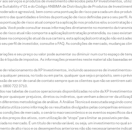
idor aos serviços e produtos de investimento oferecidos pela XP Investimentos, uti
 Suitability nº 01 e do Código ANBIMA de Distribuição de Produtos de Investimen
r, moderado e agressivo), bem como uma pontuação de risco para cada um dos produ
ntro das quantidades e limites da pontuação de risco definidas para o seu perfil. A
 sua pontuação de risco atual comporta a aplicação nos produtos e/ou a contratação
jada. Você pode consultar essas informações diretamente no momento da transmissã
ação de risco atual não comporte a aplicação/contratação pretendida, ou caso exista
m base na composição atual da sua carteira, esta aplicação/contratação não está ad
 seu perfil de investidor, consulte o FAQ. As condições de mercado, mudanças cl
 variações e seu preço ou valor pode aumentar ou diminuir num curto espaço de t
 não é líquida de impostos. As informações presentes neste material são baseadas e
rede de relacionamento da XP Investimentos, incluindo assessores de investimentos
ara qualquer pessoa, no todo ou em parte, qualquer que seja o propósito, sem o pr
ssão de servir de canal de contato sempre que os clientes que não se sentirem sat
e: 0800 722 3710.
dos nas tabelas de custos operacionais disponibilizadas no site da XP Investimento
 por quaisquer prejuízos, diretos ou indiretos, que venham a decorrer da utilizaç
 diferentes metodologias de análise. A Análise Técnica é executada seguindo conc
alista utiliza como informação os resultados divulgados pelas companhias emissora
 condições de mercado, o cenário macroeconômico e os eventos específicos da em
dos preços dos ativos, com utilização de “stops” para limitar as possíveis perdas.
ada no mercado. É um título de renda variável, ou seja, um investimento no qual a r
mento de alto risco e os desempenhos anteriores não são necessariamente indicat