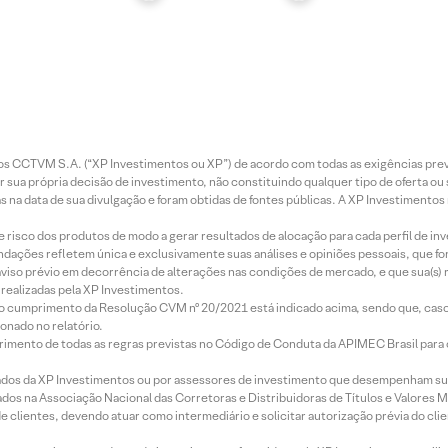
entos CCTVM S.A. (“XP Investimentos ou XP”) de acordo com todas as exigências p
r sua própria decisão de investimento, não constituindo qualquer tipo de oferta ou
s na data de sua divulgação e foram obtidas de fontes públicas. A XP Investimentos
e risco dos produtos de modo a gerar resultados de alocação para cada perfil de inv
mendações refletem única e exclusivamente suas análises e opiniões pessoais, que 
aviso prévio em decorrência de alterações nas condições de mercado, e que sua(s)
realizadas pela XP Investimentos.
lo cumprimento da Resolução CVM nº 20/2021 está indicado acima, sendo que, caso 
onado no relatório.
imento de todas as regras previstas no Código de Conduta da APIMEC Brasil para o 
ados da XP Investimentos ou por assessores de investimento que desempenham sua
os na Associação Nacional das Corretoras e Distribuidoras de Títulos e Valores 
de clientes, devendo atuar como intermediário e solicitar autorização prévia do cl