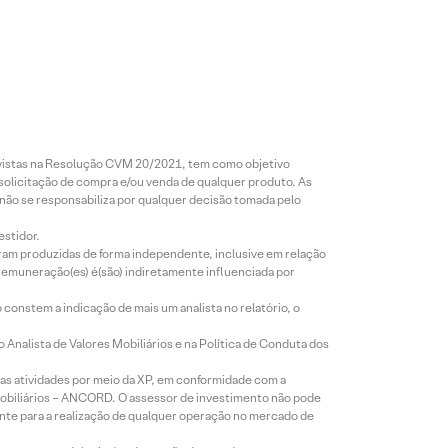
revistas na Resolução CVM 20/2021, tem como objetivo
 solicitação de compra e/ou venda de qualquer produto. As
 não se responsabiliza por qualquer decisão tomada pelo
estidor.
foram produzidas de forma independente, inclusive em relação
 remuneração(es) é(são) indiretamente influenciada por
constem a indicação de mais um analista no relatório, o
Analista de Valores Mobiliários e na Política de Conduta dos
s atividades por meio da XP, em conformidade com a
Mobiliários – ANCORD. O assessor de investimento não pode
iente para a realização de qualquer operação no mercado de