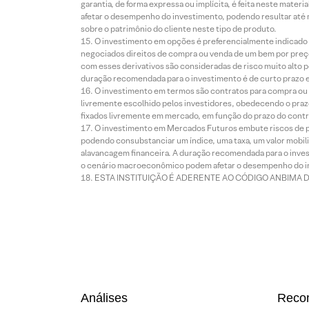
garantia, de forma expressa ou implícita, é feita neste ma
afetar o desempenho do investimento, podendo resultar até 
sobre o patrimônio do cliente neste tipo de produto.
O investimento em opções é preferencialmente indicado pa
negociados direitos de compra ou venda de um bem por preço
com esses derivativos são consideradas de risco muito alto p
duração recomendada para o investimento é de curto prazo e 
O investimento em termos são contratos para compra ou a
livremente escolhido pelos investidores, obedecendo o prazo
fixados livremente em mercado, em função do prazo do contr
O investimento em Mercados Futuros embute riscos de pe
podendo consubstanciar um índice, uma taxa, um valor mobiliá
alavancagem financeira. A duração recomendada para o invest
o cenário macroeconômico podem afetar o desempenho do i
ESTA INSTITUIÇÃO É ADERENTE AO CÓDIGO ANBIMA 
Análises
Reco