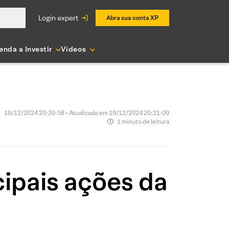
login expert
Abra sua conta XP
enda a Investir
Vídeos
19/12/2024 20:20:58 • Atualizado em 19/12/2024 20:21:00
1 minuto de leitura
ipais ações da