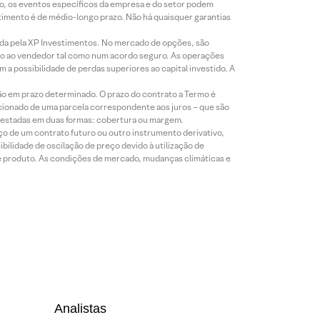
co, os eventos específicos da empresa e do setor podem
timento é de médio-longo prazo. Não há quaisquer garantias
icada pela XP Investimentos. No mercado de opções, são
mio ao vendedor tal como num acordo seguro. As operações
a possibilidade de perdas superiores ao capital investido. A
ão em prazo determinado. O prazo do contrato a Termo é
icionado de uma parcela correspondente aos juros – que são
prestadas em duas formas: cobertura ou margem.
o de um contrato futuro ou outro instrumento derivativo,
bilidade de oscilação de preço devido à utilização de
de produto. As condições de mercado, mudanças climáticas e
Analistas