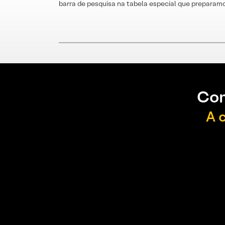
barra de pesquisa na tabela especial que preparamo
Con
A 