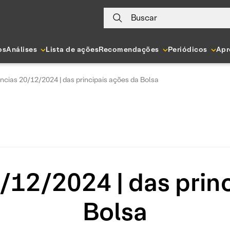
Buscar
os
Análises
Lista de ações
Recomendações
Periódicos
Apr
ncias 20/12/2024 | das principais ações da Bolsa
/12/2024 | das princ
Bolsa