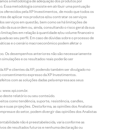
lizamos a metodologia de adequação dos produtos por
to. Essa metodologia consiste em atribuir uma pontuação
tos oferecidos pela XP Investimentos, de modo que todos os
ntes de aplicar nos produtos e/ou contratar os serviços
 dos serviços em questão, bem como se há limitações de
o da sua ordem ou, ainda, consultando o risco geral da sua
m limitações em relação à quantidade e/ou volume financeiro
equada ao seu perfil. Em caso de dúvidas sobre o processo de
imáticas e o cenário macroeconômico podem afetar o
empo. Os desempenhos anteriores não são necessariamente
m simulações e os resultados reais poderão ser
 da XP e clientes da XP, podendo também ser divulgado no
évio consentimento expresso da XP Investimentos.
isfeitos com as soluções dadas pela empresa aos seus
s: www.xpi.com.br.
ão deste relatório ou seu conteúdo.
eitos como tendência, suporte, resistência, candles,
s e suas projeções. Desta forma, as opiniões dos Analistas
presa e do setor, podem divergir das opiniões dos Analistas
entabilidade não é preestabelecida, varia conforme as
ivos de resultados futuros e nenhuma declaração ou