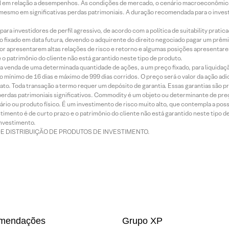
terial em relação a desempenhos. As condições de mercado, o cenário macroeconômi
mesmo em significativas perdas patrimoniais. A duração recomendada para o inves
ra investidores de perfil agressivo, de acordo com a política de suitability prat
 fixado em data futura, devendo o adquirente do direito negociado pagar um prê
or apresentarem altas relações de risco e retorno e algumas posições apresentarem 
o patrimônio do cliente não está garantido neste tipo de produto.
 venda de uma determinada quantidade de ações, a um preço fixado, para liquidaç
 mínimo de 16 dias e máximo de 999 dias corridos. O preço será o valor da ação ad
ato. Toda transação a termo requer um depósito de garantia. Essas garantias são 
rdas patrimoniais significativos. Commodity é um objeto ou determinante de preç
rio ou produto físico. É um investimento de risco muito alto, que contempla a possi
imento é de curto prazo e o patrimônio do cliente não está garantido neste tipo 
nvestimento.
DE DISTRIBUIÇÃO DE PRODUTOS DE INVESTIMENTO.
mendações
Grupo XP