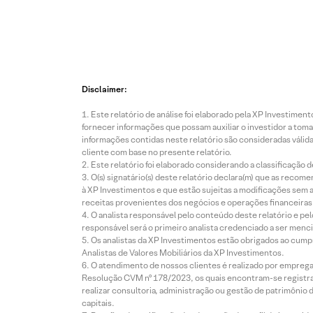
Disclaimer:
Este relatório de análise foi elaborado pela XP Investim
fornecer informações que possam auxiliar o investidor a toma
informações contidas neste relatório são consideradas válida
cliente com base no presente relatório.
Este relatório foi elaborado considerando a classificação d
O(s) signatário(s) deste relatório declara(m) que as reco
à XP Investimentos e que estão sujeitas a modificações sem 
receitas provenientes dos negócios e operações financeiras 
O analista responsável pelo conteúdo deste relatório e pe
responsável será o primeiro analista credenciado a ser menci
Os analistas da XP Investimentos estão obrigados ao cumpr
Analistas de Valores Mobiliários da XP Investimentos.
O atendimento de nossos clientes é realizado por empreg
Resolução CVM nº 178/2023, os quais encontram-se registrad
realizar consultoria, administração ou gestão de patrimônio 
capitais.