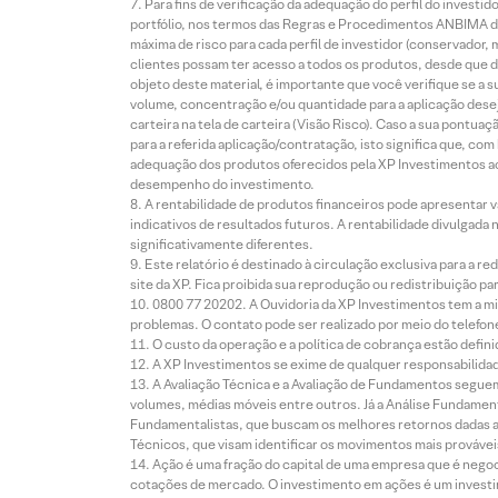
Para fins de verificação da adequação do perfil do invest
portfólio, nos termos das Regras e Procedimentos ANBIMA de
máxima de risco para cada perfil de investidor (conservado
clientes possam ter acesso a todos os produtos, desde que de
objeto deste material, é importante que você verifique se a
volume, concentração e/ou quantidade para a aplicação dese
carteira na tela de carteira (Visão Risco). Caso a sua pontu
para a referida aplicação/contratação, isto significa que, co
adequação dos produtos oferecidos pela XP Investimentos ao
desempenho do investimento.
A rentabilidade de produtos financeiros pode apresentar
indicativos de resultados futuros. A rentabilidade divulgada
significativamente diferentes.
Este relatório é destinado à circulação exclusiva para a 
site da XP. Fica proibida sua reprodução ou redistribuição p
0800 77 20202. A Ouvidoria da XP Investimentos tem a mi
problemas. O contato pode ser realizado por meio do telefon
O custo da operação e a política de cobrança estão defini
A XP Investimentos se exime de qualquer responsabilidade
A Avaliação Técnica e a Avaliação de Fundamentos seguem
volumes, médias móveis entre outros. Já a Análise Fundament
Fundamentalistas, que buscam os melhores retornos dadas as
Técnicos, que visam identificar os movimentos mais prováveis 
Ação é uma fração do capital de uma empresa que é negoci
cotações de mercado. O investimento em ações é um investi