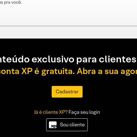
s pra você.
teúdo exclusivo para clientes
conta XP é gratuita. Abra a sua ago
Cadastrar
Já é cliente XP?
Faça seu login
Sou cliente