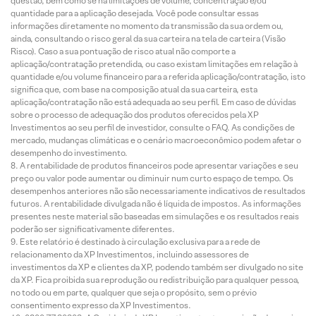
questão, bem como se há limitações de volume, concentração e/ou
quantidade para a aplicação desejada. Você pode consultar essas
informações diretamente no momento da transmissão da sua ordem ou,
ainda, consultando o risco geral da sua carteira na tela de carteira (Visão
Risco). Caso a sua pontuação de risco atual não comporte a
aplicação/contratação pretendida, ou caso existam limitações em relação à
quantidade e/ou volume financeiro para a referida aplicação/contratação, isto
significa que, com base na composição atual da sua carteira, esta
aplicação/contratação não está adequada ao seu perfil. Em caso de dúvidas
sobre o processo de adequação dos produtos oferecidos pela XP
Investimentos ao seu perfil de investidor, consulte o FAQ. As condições de
mercado, mudanças climáticas e o cenário macroeconômico podem afetar o
desempenho do investimento.
A rentabilidade de produtos financeiros pode apresentar variações e seu
preço ou valor pode aumentar ou diminuir num curto espaço de tempo. Os
desempenhos anteriores não são necessariamente indicativos de resultados
futuros. A rentabilidade divulgada não é líquida de impostos. As informações
presentes neste material são baseadas em simulações e os resultados reais
poderão ser significativamente diferentes.
Este relatório é destinado à circulação exclusiva para a rede de
relacionamento da XP Investimentos, incluindo assessores de
investimentos da XP e clientes da XP, podendo também ser divulgado no site
da XP. Fica proibida sua reprodução ou redistribuição para qualquer pessoa,
no todo ou em parte, qualquer que seja o propósito, sem o prévio
consentimento expresso da XP Investimentos.