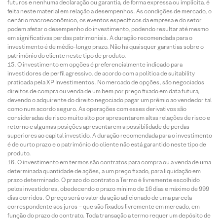
futuros e nenhuma declaração ou garantia, de forma expressa ou implícita, é
feita neste material em relação a desempenhos. As condições de mercado, o
cenário macroeconômico, os eventos específicos da empresa e do setor
podem afetar o desempenho do investimento, podendo resultar até mesmo
em significativas perdas patrimoniais. A duração recomendada para o
investimento é de médio-longo prazo. Não há quaisquer garantias sobre o
patrimônio do cliente neste tipo de produto.
O investimento em opções é preferencialmente indicado para
investidores de perfil agressivo, de acordo com a política de suitability
praticada pela XP Investimentos. No mercado de opções, são negociados
direitos de compra ou venda de um bem por preço fixado em data futura,
devendo o adquirente do direito negociado pagar um prêmio ao vendedor tal
como num acordo seguro. As operações com esses derivativos são
consideradas de risco muito alto por apresentarem altas relações de risco e
retorno e algumas posições apresentarem a possibilidade de perdas
superiores ao capital investido. A duração recomendada para o investimento
é de curto prazo e o patrimônio do cliente não está garantido neste tipo de
produto.
O investimento em termos são contratos para compra ou a venda de uma
determinada quantidade de ações, a um preço fixado, para liquidação em
prazo determinado. O prazo do contrato a Termo é livremente escolhido
pelos investidores, obedecendo o prazo mínimo de 16 dias e máximo de 999
dias corridos. O preço será o valor da ação adicionado de uma parcela
correspondente aos juros – que são fixados livremente em mercado, em
função do prazo do contrato. Toda transação a termo requer um depósito de