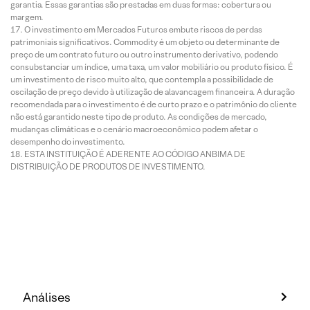
garantia. Essas garantias são prestadas em duas formas: cobertura ou
margem.
O investimento em Mercados Futuros embute riscos de perdas
patrimoniais significativos. Commodity é um objeto ou determinante de
preço de um contrato futuro ou outro instrumento derivativo, podendo
consubstanciar um índice, uma taxa, um valor mobiliário ou produto físico. É
um investimento de risco muito alto, que contempla a possibilidade de
oscilação de preço devido à utilização de alavancagem financeira. A duração
recomendada para o investimento é de curto prazo e o patrimônio do cliente
não está garantido neste tipo de produto. As condições de mercado,
mudanças climáticas e o cenário macroeconômico podem afetar o
desempenho do investimento.
ESTA INSTITUIÇÃO É ADERENTE AO CÓDIGO ANBIMA DE
DISTRIBUIÇÃO DE PRODUTOS DE INVESTIMENTO.
Análises