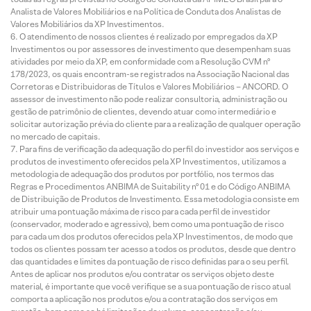
Analista de Valores Mobiliários e na Política de Conduta dos Analistas de
Valores Mobiliários da XP Investimentos.
O atendimento de nossos clientes é realizado por empregados da XP
Investimentos ou por assessores de investimento que desempenham suas
atividades por meio da XP, em conformidade com a Resolução CVM nº
178/2023, os quais encontram-se registrados na Associação Nacional das
Corretoras e Distribuidoras de Títulos e Valores Mobiliários – ANCORD. O
assessor de investimento não pode realizar consultoria, administração ou
gestão de patrimônio de clientes, devendo atuar como intermediário e
solicitar autorização prévia do cliente para a realização de qualquer operação
no mercado de capitais.
Para fins de verificação da adequação do perfil do investidor aos serviços e
produtos de investimento oferecidos pela XP Investimentos, utilizamos a
metodologia de adequação dos produtos por portfólio, nos termos das
Regras e Procedimentos ANBIMA de Suitability nº 01 e do Código ANBIMA
de Distribuição de Produtos de Investimento. Essa metodologia consiste em
atribuir uma pontuação máxima de risco para cada perfil de investidor
(conservador, moderado e agressivo), bem como uma pontuação de risco
para cada um dos produtos oferecidos pela XP Investimentos, de modo que
todos os clientes possam ter acesso a todos os produtos, desde que dentro
das quantidades e limites da pontuação de risco definidas para o seu perfil.
Antes de aplicar nos produtos e/ou contratar os serviços objeto deste
material, é importante que você verifique se a sua pontuação de risco atual
comporta a aplicação nos produtos e/ou a contratação dos serviços em