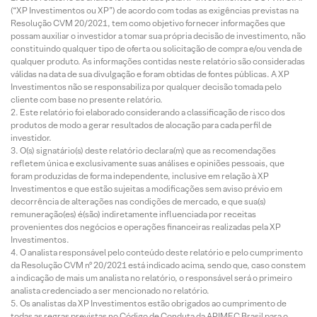
(“XP Investimentos ou XP”) de acordo com todas as exigências previstas na
Resolução CVM 20/2021, tem como objetivo fornecer informações que
possam auxiliar o investidor a tomar sua própria decisão de investimento, não
constituindo qualquer tipo de oferta ou solicitação de compra e/ou venda de
qualquer produto. As informações contidas neste relatório são consideradas
válidas na data de sua divulgação e foram obtidas de fontes públicas. A XP
Investimentos não se responsabiliza por qualquer decisão tomada pelo
cliente com base no presente relatório.
Este relatório foi elaborado considerando a classificação de risco dos
produtos de modo a gerar resultados de alocação para cada perfil de
investidor.
O(s) signatário(s) deste relatório declara(m) que as recomendações
refletem única e exclusivamente suas análises e opiniões pessoais, que
foram produzidas de forma independente, inclusive em relação à XP
Investimentos e que estão sujeitas a modificações sem aviso prévio em
decorrência de alterações nas condições de mercado, e que sua(s)
remuneração(es) é(são) indiretamente influenciada por receitas
provenientes dos negócios e operações financeiras realizadas pela XP
Investimentos.
O analista responsável pelo conteúdo deste relatório e pelo cumprimento
da Resolução CVM nº 20/2021 está indicado acima, sendo que, caso constem
a indicação de mais um analista no relatório, o responsável será o primeiro
analista credenciado a ser mencionado no relatório.
Os analistas da XP Investimentos estão obrigados ao cumprimento de
todas as regras previstas no Código de Conduta da APIMEC Brasil para o