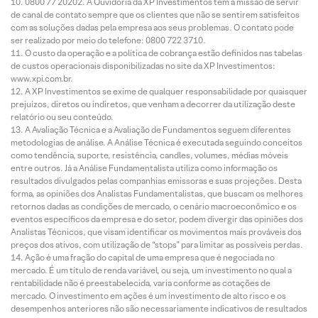
0800 77 20202. A Ouvidoria da XP Investimentos tem a missão de servir
de canal de contato sempre que os clientes que não se sentirem satisfeitos
com as soluções dadas pela empresa aos seus problemas. O contato pode
ser realizado por meio do telefone: 0800 722 3710.
O custo da operação e a política de cobrança estão definidos nas tabelas
de custos operacionais disponibilizadas no site da XP Investimentos:
www.xpi.com.br.
A XP Investimentos se exime de qualquer responsabilidade por quaisquer
prejuízos, diretos ou indiretos, que venham a decorrer da utilização deste
relatório ou seu conteúdo.
A Avaliação Técnica e a Avaliação de Fundamentos seguem diferentes
metodologias de análise. A Análise Técnica é executada seguindo conceitos
como tendência, suporte, resistência, candles, volumes, médias móveis
entre outros. Já a Análise Fundamentalista utiliza como informação os
resultados divulgados pelas companhias emissoras e suas projeções. Desta
forma, as opiniões dos Analistas Fundamentalistas, que buscam os melhores
retornos dadas as condições de mercado, o cenário macroeconômico e os
eventos específicos da empresa e do setor, podem divergir das opiniões dos
Analistas Técnicos, que visam identificar os movimentos mais prováveis dos
preços dos ativos, com utilização de “stops” para limitar as possíveis perdas.
Ação é uma fração do capital de uma empresa que é negociada no
mercado. É um título de renda variável, ou seja, um investimento no qual a
rentabilidade não é preestabelecida, varia conforme as cotações de
mercado. O investimento em ações é um investimento de alto risco e os
desempenhos anteriores não são necessariamente indicativos de resultados