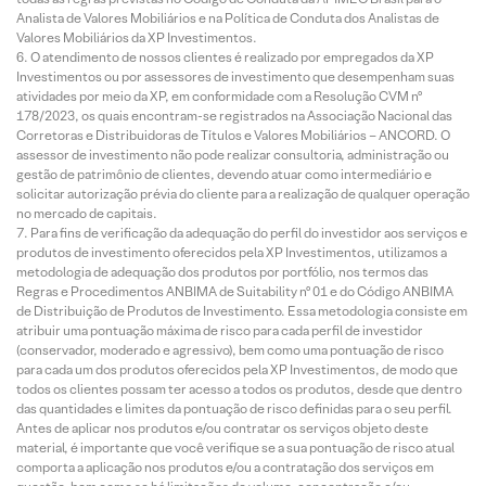
Analista de Valores Mobiliários e na Política de Conduta dos Analistas de
Valores Mobiliários da XP Investimentos.
O atendimento de nossos clientes é realizado por empregados da XP
Investimentos ou por assessores de investimento que desempenham suas
atividades por meio da XP, em conformidade com a Resolução CVM nº
178/2023, os quais encontram-se registrados na Associação Nacional das
Corretoras e Distribuidoras de Títulos e Valores Mobiliários – ANCORD. O
assessor de investimento não pode realizar consultoria, administração ou
gestão de patrimônio de clientes, devendo atuar como intermediário e
solicitar autorização prévia do cliente para a realização de qualquer operação
no mercado de capitais.
Para fins de verificação da adequação do perfil do investidor aos serviços e
produtos de investimento oferecidos pela XP Investimentos, utilizamos a
metodologia de adequação dos produtos por portfólio, nos termos das
Regras e Procedimentos ANBIMA de Suitability nº 01 e do Código ANBIMA
de Distribuição de Produtos de Investimento. Essa metodologia consiste em
atribuir uma pontuação máxima de risco para cada perfil de investidor
(conservador, moderado e agressivo), bem como uma pontuação de risco
para cada um dos produtos oferecidos pela XP Investimentos, de modo que
todos os clientes possam ter acesso a todos os produtos, desde que dentro
das quantidades e limites da pontuação de risco definidas para o seu perfil.
Antes de aplicar nos produtos e/ou contratar os serviços objeto deste
material, é importante que você verifique se a sua pontuação de risco atual
comporta a aplicação nos produtos e/ou a contratação dos serviços em