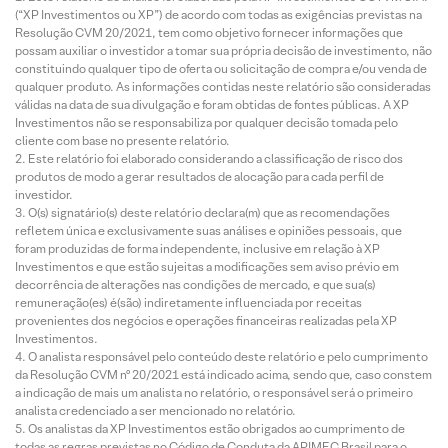
(“XP Investimentos ou XP”) de acordo com todas as exigências previstas na
Resolução CVM 20/2021, tem como objetivo fornecer informações que
possam auxiliar o investidor a tomar sua própria decisão de investimento, não
constituindo qualquer tipo de oferta ou solicitação de compra e/ou venda de
qualquer produto. As informações contidas neste relatório são consideradas
válidas na data de sua divulgação e foram obtidas de fontes públicas. A XP
Investimentos não se responsabiliza por qualquer decisão tomada pelo
cliente com base no presente relatório.
Este relatório foi elaborado considerando a classificação de risco dos
produtos de modo a gerar resultados de alocação para cada perfil de
investidor.
O(s) signatário(s) deste relatório declara(m) que as recomendações
refletem única e exclusivamente suas análises e opiniões pessoais, que
foram produzidas de forma independente, inclusive em relação à XP
Investimentos e que estão sujeitas a modificações sem aviso prévio em
decorrência de alterações nas condições de mercado, e que sua(s)
remuneração(es) é(são) indiretamente influenciada por receitas
provenientes dos negócios e operações financeiras realizadas pela XP
Investimentos.
O analista responsável pelo conteúdo deste relatório e pelo cumprimento
da Resolução CVM nº 20/2021 está indicado acima, sendo que, caso constem
a indicação de mais um analista no relatório, o responsável será o primeiro
analista credenciado a ser mencionado no relatório.
Os analistas da XP Investimentos estão obrigados ao cumprimento de
todas as regras previstas no Código de Conduta da APIMEC Brasil para o