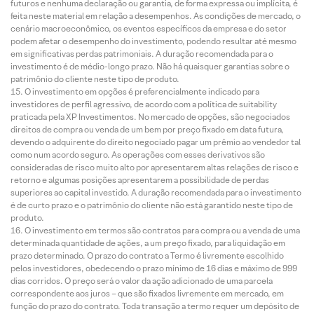
futuros e nenhuma declaração ou garantia, de forma expressa ou implícita, é
feita neste material em relação a desempenhos. As condições de mercado, o
cenário macroeconômico, os eventos específicos da empresa e do setor
podem afetar o desempenho do investimento, podendo resultar até mesmo
em significativas perdas patrimoniais. A duração recomendada para o
investimento é de médio-longo prazo. Não há quaisquer garantias sobre o
patrimônio do cliente neste tipo de produto.
O investimento em opções é preferencialmente indicado para
investidores de perfil agressivo, de acordo com a política de suitability
praticada pela XP Investimentos. No mercado de opções, são negociados
direitos de compra ou venda de um bem por preço fixado em data futura,
devendo o adquirente do direito negociado pagar um prêmio ao vendedor tal
como num acordo seguro. As operações com esses derivativos são
consideradas de risco muito alto por apresentarem altas relações de risco e
retorno e algumas posições apresentarem a possibilidade de perdas
superiores ao capital investido. A duração recomendada para o investimento
é de curto prazo e o patrimônio do cliente não está garantido neste tipo de
produto.
O investimento em termos são contratos para compra ou a venda de uma
determinada quantidade de ações, a um preço fixado, para liquidação em
prazo determinado. O prazo do contrato a Termo é livremente escolhido
pelos investidores, obedecendo o prazo mínimo de 16 dias e máximo de 999
dias corridos. O preço será o valor da ação adicionado de uma parcela
correspondente aos juros – que são fixados livremente em mercado, em
função do prazo do contrato. Toda transação a termo requer um depósito de