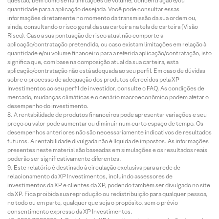
questão, bem como se há limitações de volume, concentração e/ou
quantidade para a aplicação desejada. Você pode consultar essas
informações diretamente no momento da transmissão da sua ordem ou,
ainda, consultando o risco geral da sua carteira na tela de carteira (Visão
Risco). Caso a sua pontuação de risco atual não comporte a
aplicação/contratação pretendida, ou caso existam limitações em relação à
quantidade e/ou volume financeiro para a referida aplicação/contratação, isto
significa que, com base na composição atual da sua carteira, esta
aplicação/contratação não está adequada ao seu perfil. Em caso de dúvidas
sobre o processo de adequação dos produtos oferecidos pela XP
Investimentos ao seu perfil de investidor, consulte o FAQ. As condições de
mercado, mudanças climáticas e o cenário macroeconômico podem afetar o
desempenho do investimento.
A rentabilidade de produtos financeiros pode apresentar variações e seu
preço ou valor pode aumentar ou diminuir num curto espaço de tempo. Os
desempenhos anteriores não são necessariamente indicativos de resultados
futuros. A rentabilidade divulgada não é líquida de impostos. As informações
presentes neste material são baseadas em simulações e os resultados reais
poderão ser significativamente diferentes.
Este relatório é destinado à circulação exclusiva para a rede de
relacionamento da XP Investimentos, incluindo assessores de
investimentos da XP e clientes da XP, podendo também ser divulgado no site
da XP. Fica proibida sua reprodução ou redistribuição para qualquer pessoa,
no todo ou em parte, qualquer que seja o propósito, sem o prévio
consentimento expresso da XP Investimentos.