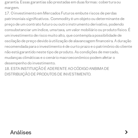
garantia. Essas garantias são prestadas em duas formas: cobertura ou
margem.
O investimento em Mercados Futuros embute riscos de perdas
patrimoniais significativos. Commodity é um objeto ou determinante de
preço de um contrato futuro ou outro instrumento derivativo, podendo
consubstanciar um índice, uma taxa, um valor mobiliário ou produto físico. É
um investimento de risco muito alto, que contempla a possibilidade de
oscilação de preço devido à utilização de alavancagem financeira. A duração
recomendada para o investimento é de curto prazo e o patrimônio do cliente
não está garantido neste tipo de produto. As condições de mercado,
mudanças climáticas e o cenário macroeconômico podem afetar o
desempenho do investimento.
ESTA INSTITUIÇÃO É ADERENTE AO CÓDIGO ANBIMA DE
DISTRIBUIÇÃO DE PRODUTOS DE INVESTIMENTO.
Análises