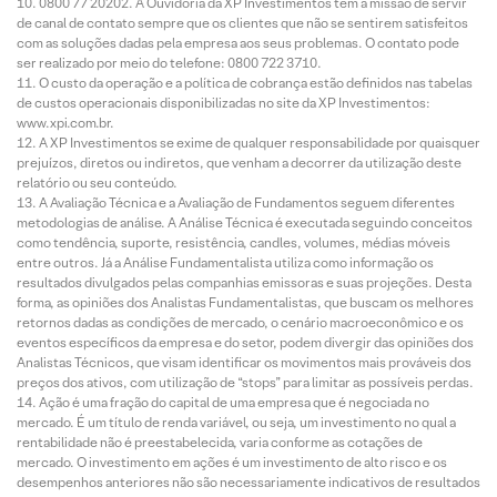
0800 77 20202. A Ouvidoria da XP Investimentos tem a missão de servir
de canal de contato sempre que os clientes que não se sentirem satisfeitos
com as soluções dadas pela empresa aos seus problemas. O contato pode
ser realizado por meio do telefone: 0800 722 3710.
O custo da operação e a política de cobrança estão definidos nas tabelas
de custos operacionais disponibilizadas no site da XP Investimentos:
www.xpi.com.br.
A XP Investimentos se exime de qualquer responsabilidade por quaisquer
prejuízos, diretos ou indiretos, que venham a decorrer da utilização deste
relatório ou seu conteúdo.
A Avaliação Técnica e a Avaliação de Fundamentos seguem diferentes
metodologias de análise. A Análise Técnica é executada seguindo conceitos
como tendência, suporte, resistência, candles, volumes, médias móveis
entre outros. Já a Análise Fundamentalista utiliza como informação os
resultados divulgados pelas companhias emissoras e suas projeções. Desta
forma, as opiniões dos Analistas Fundamentalistas, que buscam os melhores
retornos dadas as condições de mercado, o cenário macroeconômico e os
eventos específicos da empresa e do setor, podem divergir das opiniões dos
Analistas Técnicos, que visam identificar os movimentos mais prováveis dos
preços dos ativos, com utilização de “stops” para limitar as possíveis perdas.
Ação é uma fração do capital de uma empresa que é negociada no
mercado. É um título de renda variável, ou seja, um investimento no qual a
rentabilidade não é preestabelecida, varia conforme as cotações de
mercado. O investimento em ações é um investimento de alto risco e os
desempenhos anteriores não são necessariamente indicativos de resultados