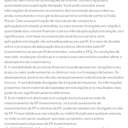
questão, bem como se há limitações de volume, concentração e/ou
quantidade para a aplicação desejada. Você pode consultar essas
informações diretamente no momento da transmissão da sua ordem ou,
ainda, consultando o risco geral da sua carteira na tela de carteira (Visão
Risco). Caso a sua pontuação de risco atual não comporte a
aplicação/contratação pretendida, ou caso existam limitações em relação à
quantidade e/ou volume financeiro para a referida aplicação/contratação, isto
significa que, com base na composição atual da sua carteira, esta
aplicação/contratação não está adequada ao seu perfil. Em caso de dúvidas
sobre o processo de adequação dos produtos oferecidos pela XP
Investimentos ao seu perfil de investidor, consulte o FAQ. As condições de
mercado, mudanças climáticas e o cenário macroeconômico podem afetar o
desempenho do investimento.
A rentabilidade de produtos financeiros pode apresentar variações e seu
preço ou valor pode aumentar ou diminuir num curto espaço de tempo. Os
desempenhos anteriores não são necessariamente indicativos de resultados
futuros. A rentabilidade divulgada não é líquida de impostos. As informações
presentes neste material são baseadas em simulações e os resultados reais
poderão ser significativamente diferentes.
Este relatório é destinado à circulação exclusiva para a rede de
relacionamento da XP Investimentos, incluindo assessores de
investimentos da XP e clientes da XP, podendo também ser divulgado no site
da XP. Fica proibida sua reprodução ou redistribuição para qualquer pessoa,
no todo ou em parte, qualquer que seja o propósito, sem o prévio
consentimento expresso da XP Investimentos.