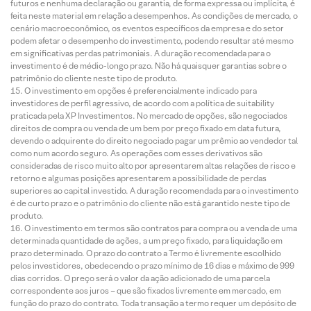
futuros e nenhuma declaração ou garantia, de forma expressa ou implícita, é
feita neste material em relação a desempenhos. As condições de mercado, o
cenário macroeconômico, os eventos específicos da empresa e do setor
podem afetar o desempenho do investimento, podendo resultar até mesmo
em significativas perdas patrimoniais. A duração recomendada para o
investimento é de médio-longo prazo. Não há quaisquer garantias sobre o
patrimônio do cliente neste tipo de produto.
O investimento em opções é preferencialmente indicado para
investidores de perfil agressivo, de acordo com a política de suitability
praticada pela XP Investimentos. No mercado de opções, são negociados
direitos de compra ou venda de um bem por preço fixado em data futura,
devendo o adquirente do direito negociado pagar um prêmio ao vendedor tal
como num acordo seguro. As operações com esses derivativos são
consideradas de risco muito alto por apresentarem altas relações de risco e
retorno e algumas posições apresentarem a possibilidade de perdas
superiores ao capital investido. A duração recomendada para o investimento
é de curto prazo e o patrimônio do cliente não está garantido neste tipo de
produto.
O investimento em termos são contratos para compra ou a venda de uma
determinada quantidade de ações, a um preço fixado, para liquidação em
prazo determinado. O prazo do contrato a Termo é livremente escolhido
pelos investidores, obedecendo o prazo mínimo de 16 dias e máximo de 999
dias corridos. O preço será o valor da ação adicionado de uma parcela
correspondente aos juros – que são fixados livremente em mercado, em
função do prazo do contrato. Toda transação a termo requer um depósito de