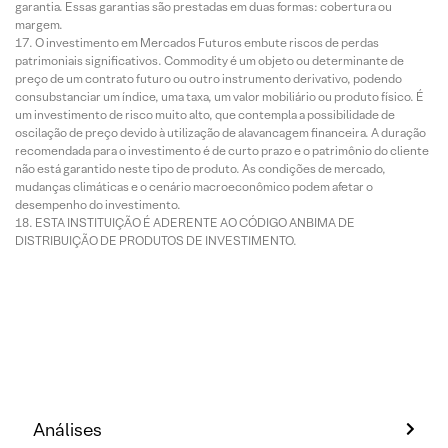
garantia. Essas garantias são prestadas em duas formas: cobertura ou
margem.
O investimento em Mercados Futuros embute riscos de perdas
patrimoniais significativos. Commodity é um objeto ou determinante de
preço de um contrato futuro ou outro instrumento derivativo, podendo
consubstanciar um índice, uma taxa, um valor mobiliário ou produto físico. É
um investimento de risco muito alto, que contempla a possibilidade de
oscilação de preço devido à utilização de alavancagem financeira. A duração
recomendada para o investimento é de curto prazo e o patrimônio do cliente
não está garantido neste tipo de produto. As condições de mercado,
mudanças climáticas e o cenário macroeconômico podem afetar o
desempenho do investimento.
ESTA INSTITUIÇÃO É ADERENTE AO CÓDIGO ANBIMA DE
DISTRIBUIÇÃO DE PRODUTOS DE INVESTIMENTO.
Análises