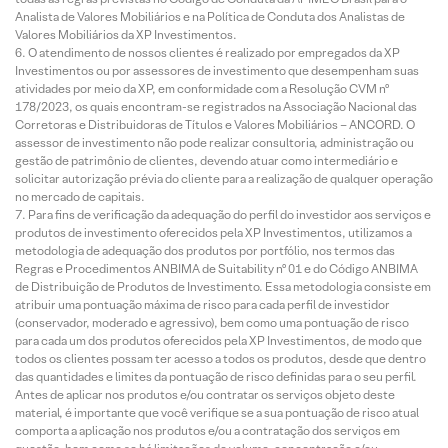
Analista de Valores Mobiliários e na Política de Conduta dos Analistas de
Valores Mobiliários da XP Investimentos.
O atendimento de nossos clientes é realizado por empregados da XP
Investimentos ou por assessores de investimento que desempenham suas
atividades por meio da XP, em conformidade com a Resolução CVM nº
178/2023, os quais encontram-se registrados na Associação Nacional das
Corretoras e Distribuidoras de Títulos e Valores Mobiliários – ANCORD. O
assessor de investimento não pode realizar consultoria, administração ou
gestão de patrimônio de clientes, devendo atuar como intermediário e
solicitar autorização prévia do cliente para a realização de qualquer operação
no mercado de capitais.
Para fins de verificação da adequação do perfil do investidor aos serviços e
produtos de investimento oferecidos pela XP Investimentos, utilizamos a
metodologia de adequação dos produtos por portfólio, nos termos das
Regras e Procedimentos ANBIMA de Suitability nº 01 e do Código ANBIMA
de Distribuição de Produtos de Investimento. Essa metodologia consiste em
atribuir uma pontuação máxima de risco para cada perfil de investidor
(conservador, moderado e agressivo), bem como uma pontuação de risco
para cada um dos produtos oferecidos pela XP Investimentos, de modo que
todos os clientes possam ter acesso a todos os produtos, desde que dentro
das quantidades e limites da pontuação de risco definidas para o seu perfil.
Antes de aplicar nos produtos e/ou contratar os serviços objeto deste
material, é importante que você verifique se a sua pontuação de risco atual
comporta a aplicação nos produtos e/ou a contratação dos serviços em