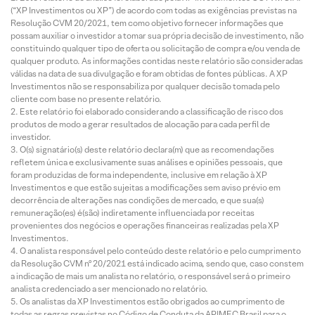
(“XP Investimentos ou XP”) de acordo com todas as exigências previstas na
Resolução CVM 20/2021, tem como objetivo fornecer informações que
possam auxiliar o investidor a tomar sua própria decisão de investimento, não
constituindo qualquer tipo de oferta ou solicitação de compra e/ou venda de
qualquer produto. As informações contidas neste relatório são consideradas
válidas na data de sua divulgação e foram obtidas de fontes públicas. A XP
Investimentos não se responsabiliza por qualquer decisão tomada pelo
cliente com base no presente relatório.
Este relatório foi elaborado considerando a classificação de risco dos
produtos de modo a gerar resultados de alocação para cada perfil de
investidor.
O(s) signatário(s) deste relatório declara(m) que as recomendações
refletem única e exclusivamente suas análises e opiniões pessoais, que
foram produzidas de forma independente, inclusive em relação à XP
Investimentos e que estão sujeitas a modificações sem aviso prévio em
decorrência de alterações nas condições de mercado, e que sua(s)
remuneração(es) é(são) indiretamente influenciada por receitas
provenientes dos negócios e operações financeiras realizadas pela XP
Investimentos.
O analista responsável pelo conteúdo deste relatório e pelo cumprimento
da Resolução CVM nº 20/2021 está indicado acima, sendo que, caso constem
a indicação de mais um analista no relatório, o responsável será o primeiro
analista credenciado a ser mencionado no relatório.
Os analistas da XP Investimentos estão obrigados ao cumprimento de
todas as regras previstas no Código de Conduta da APIMEC Brasil para o