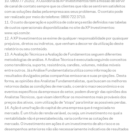
0800 77 20202. A Ouvidoria da XP Investimentos tem a missão de servir
de canal de contato sempre que os clientes que não se sentirem satisfeitos
com as soluções dadas pela empresa aos seus problemas. O contato pode
ser realizado por meio do telefone: 0800 722 3710.
O custo da operação e a política de cobrança estão definidos nas tabelas
de custos operacionais disponibilizadas no site da XP Investimentos:
www.xpi.com.br.
A XP Investimentos se exime de qualquer responsabilidade por quaisquer
prejuízos, diretos ou indiretos, que venham a decorrer da utilização deste
relatório ou seu conteúdo.
A Avaliação Técnica e a Avaliação de Fundamentos seguem diferentes
metodologias de análise. A Análise Técnica é executada seguindo conceitos
como tendência, suporte, resistência, candles, volumes, médias móveis
entre outros. Já a Análise Fundamentalista utiliza como informação os
resultados divulgados pelas companhias emissoras e suas projeções. Desta
forma, as opiniões dos Analistas Fundamentalistas, que buscam os melhores
retornos dadas as condições de mercado, o cenário macroeconômico e os
eventos específicos da empresa e do setor, podem divergir das opiniões dos
Analistas Técnicos, que visam identificar os movimentos mais prováveis dos
preços dos ativos, com utilização de “stops” para limitar as possíveis perdas.
Ação é uma fração do capital de uma empresa que é negociada no
mercado. É um título de renda variável, ou seja, um investimento no qual a
rentabilidade não é preestabelecida, varia conforme as cotações de
mercado. O investimento em ações é um investimento de alto risco e os
desempenhos anteriores não são necessariamente indicativos de resultados