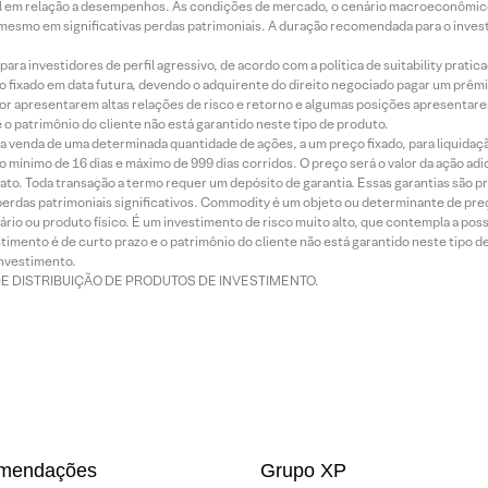
terial em relação a desempenhos. As condições de mercado, o cenário macroeconômi
mesmo em significativas perdas patrimoniais. A duração recomendada para o inves
ra investidores de perfil agressivo, de acordo com a política de suitability prat
 fixado em data futura, devendo o adquirente do direito negociado pagar um prê
or apresentarem altas relações de risco e retorno e algumas posições apresentarem 
o patrimônio do cliente não está garantido neste tipo de produto.
 venda de uma determinada quantidade de ações, a um preço fixado, para liquidaç
 mínimo de 16 dias e máximo de 999 dias corridos. O preço será o valor da ação ad
ato. Toda transação a termo requer um depósito de garantia. Essas garantias são 
rdas patrimoniais significativos. Commodity é um objeto ou determinante de preç
rio ou produto físico. É um investimento de risco muito alto, que contempla a possi
imento é de curto prazo e o patrimônio do cliente não está garantido neste tipo 
nvestimento.
DE DISTRIBUIÇÃO DE PRODUTOS DE INVESTIMENTO.
mendações
Grupo XP