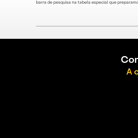
barra de pesquisa na tabela especial que preparamo
Con
A 