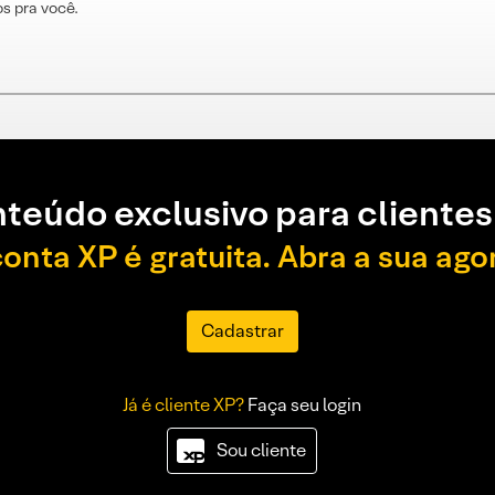
s pra você.
teúdo exclusivo para clientes
conta XP é gratuita. Abra a sua ago
Cadastrar
Já é cliente XP?
Faça seu login
Sou cliente