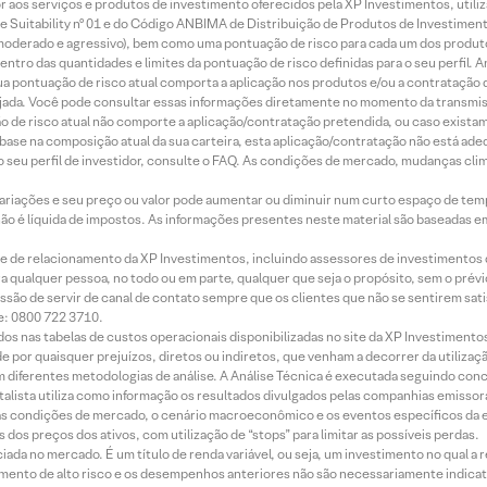
idor aos serviços e produtos de investimento oferecidos pela XP Investimentos, uti
 Suitability nº 01 e do Código ANBIMA de Distribuição de Produtos de Investimen
r, moderado e agressivo), bem como uma pontuação de risco para cada um dos produ
ntro das quantidades e limites da pontuação de risco definidas para o seu perfil. A
 sua pontuação de risco atual comporta a aplicação nos produtos e/ou a contratação
jada. Você pode consultar essas informações diretamente no momento da transmissã
ação de risco atual não comporte a aplicação/contratação pretendida, ou caso exista
m base na composição atual da sua carteira, esta aplicação/contratação não está ad
 seu perfil de investidor, consulte o FAQ. As condições de mercado, mudanças cl
 variações e seu preço ou valor pode aumentar ou diminuir num curto espaço de t
 não é líquida de impostos. As informações presentes neste material são baseadas e
rede de relacionamento da XP Investimentos, incluindo assessores de investimentos
ara qualquer pessoa, no todo ou em parte, qualquer que seja o propósito, sem o pr
ssão de servir de canal de contato sempre que os clientes que não se sentirem sat
e: 0800 722 3710.
dos nas tabelas de custos operacionais disponibilizadas no site da XP Investimento
 por quaisquer prejuízos, diretos ou indiretos, que venham a decorrer da utilizaç
 diferentes metodologias de análise. A Análise Técnica é executada seguindo conc
alista utiliza como informação os resultados divulgados pelas companhias emissora
 condições de mercado, o cenário macroeconômico e os eventos específicos da em
dos preços dos ativos, com utilização de “stops” para limitar as possíveis perdas.
ada no mercado. É um título de renda variável, ou seja, um investimento no qual a r
mento de alto risco e os desempenhos anteriores não são necessariamente indicat