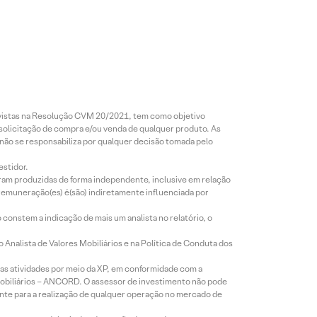
revistas na Resolução CVM 20/2021, tem como objetivo
 solicitação de compra e/ou venda de qualquer produto. As
 não se responsabiliza por qualquer decisão tomada pelo
estidor.
foram produzidas de forma independente, inclusive em relação
 remuneração(es) é(são) indiretamente influenciada por
constem a indicação de mais um analista no relatório, o
Analista de Valores Mobiliários e na Política de Conduta dos
s atividades por meio da XP, em conformidade com a
Mobiliários – ANCORD. O assessor de investimento não pode
iente para a realização de qualquer operação no mercado de