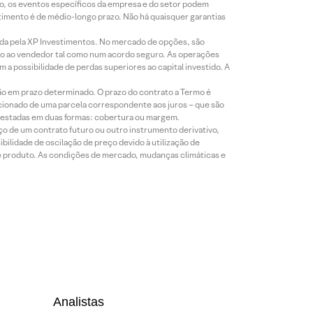
co, os eventos específicos da empresa e do setor podem
timento é de médio-longo prazo. Não há quaisquer garantias
icada pela XP Investimentos. No mercado de opções, são
mio ao vendedor tal como num acordo seguro. As operações
a possibilidade de perdas superiores ao capital investido. A
ão em prazo determinado. O prazo do contrato a Termo é
icionado de uma parcela correspondente aos juros – que são
prestadas em duas formas: cobertura ou margem.
o de um contrato futuro ou outro instrumento derivativo,
bilidade de oscilação de preço devido à utilização de
de produto. As condições de mercado, mudanças climáticas e
Analistas