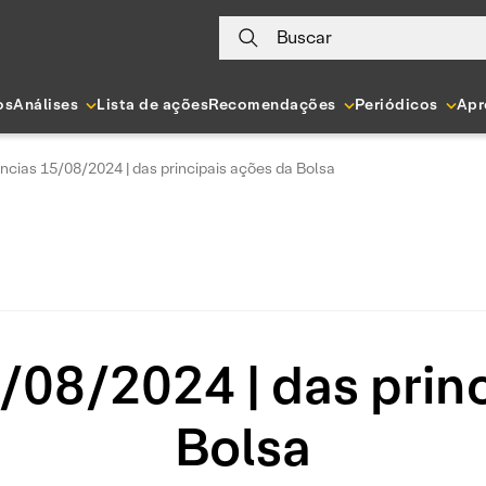
Buscar
os
Análises
Lista de ações
Recomendações
Periódicos
Apr
ncias 15/08/2024 | das principais ações da Bolsa
/08/2024 | das princ
Bolsa