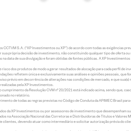
entos CCTVM S.A. (“XP Investimentos ou XP”) de acordo com todas as exigências p
r sua própria decisão de investimento, não constituindo qualquer tipo de oferta ou
s na data de sua divulgação e foram obtidas de fontes públicas. A XP Investimentos
e risco dos produtos de modo a gerar resultados de alocação para cada perfil de inv
mendações refletem única e exclusivamente suas análises e opiniões pessoais, que 
aviso prévio em decorrência de alterações nas condições de mercado, e que sua(s)
realizadas pela XP Investimentos.
lo cumprimento da Resolução CVM nº 20/2021 está indicado acima, sendo que, caso 
onado no relatório.
imento de todas as regras previstas no Código de Conduta da APIMEC Brasil para o 
ados da XP Investimentos ou por assessores de investimento que desempenham sua
os na Associação Nacional das Corretoras e Distribuidoras de Títulos e Valores 
de clientes, devendo atuar como intermediário e solicitar autorização prévia do cl