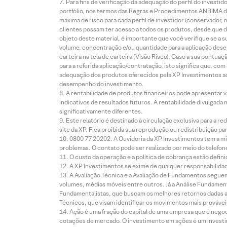
Para fins de verificação da adequação do perfil do invest
portfólio, nos termos das Regras e Procedimentos ANBIMA de
máxima de risco para cada perfil de investidor (conservado
clientes possam ter acesso a todos os produtos, desde que de
objeto deste material, é importante que você verifique se a
volume, concentração e/ou quantidade para a aplicação dese
carteira na tela de carteira (Visão Risco). Caso a sua pontu
para a referida aplicação/contratação, isto significa que, co
adequação dos produtos oferecidos pela XP Investimentos ao
desempenho do investimento.
A rentabilidade de produtos financeiros pode apresentar
indicativos de resultados futuros. A rentabilidade divulgada
significativamente diferentes.
Este relatório é destinado à circulação exclusiva para a 
site da XP. Fica proibida sua reprodução ou redistribuição p
0800 77 20202. A Ouvidoria da XP Investimentos tem a mi
problemas. O contato pode ser realizado por meio do telefon
O custo da operação e a política de cobrança estão defini
A XP Investimentos se exime de qualquer responsabilidade
A Avaliação Técnica e a Avaliação de Fundamentos seguem
volumes, médias móveis entre outros. Já a Análise Fundament
Fundamentalistas, que buscam os melhores retornos dadas as
Técnicos, que visam identificar os movimentos mais prováveis 
Ação é uma fração do capital de uma empresa que é negoci
cotações de mercado. O investimento em ações é um investi