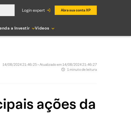
login expert
Abra sua conta XP
enda a Investir
Vídeos
14/08/2024 21:46:25 • Atualizado em 14/08/2024 21:46:27
1 minuto de leitura
ipais ações da