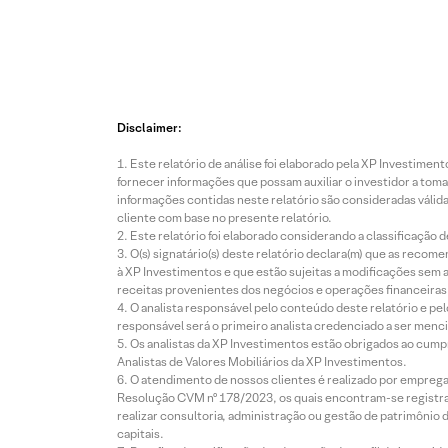
Disclaimer:
Este relatório de análise foi elaborado pela XP Investim
fornecer informações que possam auxiliar o investidor a toma
informações contidas neste relatório são consideradas válida
cliente com base no presente relatório.
Este relatório foi elaborado considerando a classificação d
O(s) signatário(s) deste relatório declara(m) que as reco
à XP Investimentos e que estão sujeitas a modificações sem 
receitas provenientes dos negócios e operações financeiras 
O analista responsável pelo conteúdo deste relatório e pe
responsável será o primeiro analista credenciado a ser menci
Os analistas da XP Investimentos estão obrigados ao cumpr
Analistas de Valores Mobiliários da XP Investimentos.
O atendimento de nossos clientes é realizado por empreg
Resolução CVM nº 178/2023, os quais encontram-se registrad
realizar consultoria, administração ou gestão de patrimônio 
capitais.