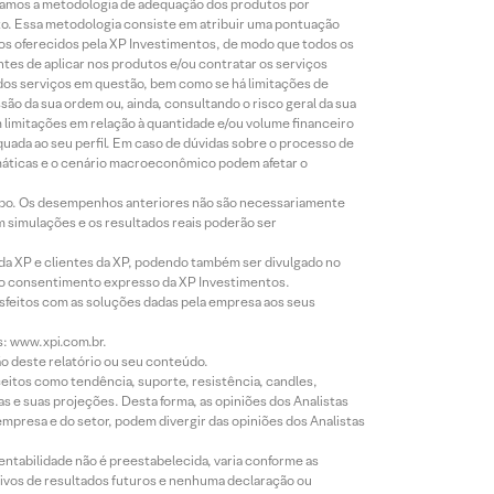
lizamos a metodologia de adequação dos produtos por
to. Essa metodologia consiste em atribuir uma pontuação
tos oferecidos pela XP Investimentos, de modo que todos os
ntes de aplicar nos produtos e/ou contratar os serviços
 dos serviços em questão, bem como se há limitações de
o da sua ordem ou, ainda, consultando o risco geral da sua
m limitações em relação à quantidade e/ou volume financeiro
equada ao seu perfil. Em caso de dúvidas sobre o processo de
imáticas e o cenário macroeconômico podem afetar o
empo. Os desempenhos anteriores não são necessariamente
m simulações e os resultados reais poderão ser
 da XP e clientes da XP, podendo também ser divulgado no
évio consentimento expresso da XP Investimentos.
isfeitos com as soluções dadas pela empresa aos seus
s: www.xpi.com.br.
ão deste relatório ou seu conteúdo.
eitos como tendência, suporte, resistência, candles,
s e suas projeções. Desta forma, as opiniões dos Analistas
presa e do setor, podem divergir das opiniões dos Analistas
entabilidade não é preestabelecida, varia conforme as
ivos de resultados futuros e nenhuma declaração ou