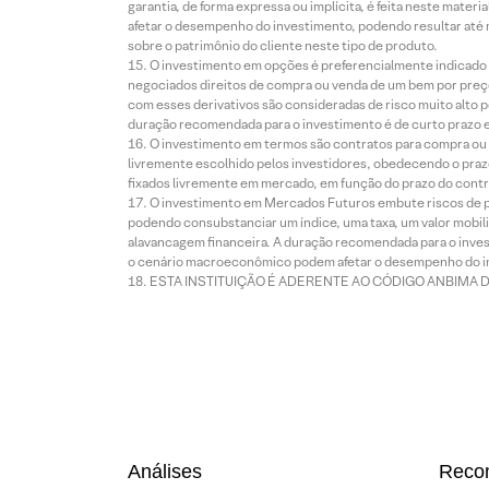
garantia, de forma expressa ou implícita, é feita neste ma
afetar o desempenho do investimento, podendo resultar até 
sobre o patrimônio do cliente neste tipo de produto.
O investimento em opções é preferencialmente indicado pa
negociados direitos de compra ou venda de um bem por preço
com esses derivativos são consideradas de risco muito alto p
duração recomendada para o investimento é de curto prazo e 
O investimento em termos são contratos para compra ou a
livremente escolhido pelos investidores, obedecendo o prazo
fixados livremente em mercado, em função do prazo do contr
O investimento em Mercados Futuros embute riscos de pe
podendo consubstanciar um índice, uma taxa, um valor mobiliá
alavancagem financeira. A duração recomendada para o invest
o cenário macroeconômico podem afetar o desempenho do i
ESTA INSTITUIÇÃO É ADERENTE AO CÓDIGO ANBIMA 
Análises
Reco