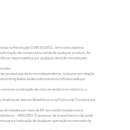
revistas na Resolução CVM 20/2021, tem como objetivo
 solicitação de compra e/ou venda de qualquer produto. As
 não se responsabiliza por qualquer decisão tomada pelo
estidor.
foram produzidas de forma independente, inclusive em relação
 remuneração(es) é(são) indiretamente influenciada por
constem a indicação de mais um analista no relatório, o
Analista de Valores Mobiliários e na Política de Conduta dos
s atividades por meio da XP, em conformidade com a
Mobiliários – ANCORD. O assessor de investimento não pode
iente para a realização de qualquer operação no mercado de