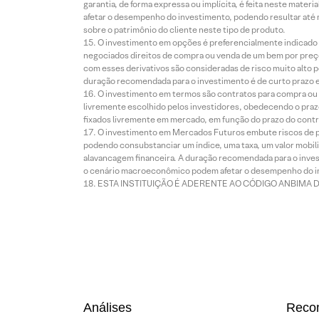
garantia, de forma expressa ou implícita, é feita neste ma
afetar o desempenho do investimento, podendo resultar até 
sobre o patrimônio do cliente neste tipo de produto.
O investimento em opções é preferencialmente indicado pa
negociados direitos de compra ou venda de um bem por preço
com esses derivativos são consideradas de risco muito alto p
duração recomendada para o investimento é de curto prazo e 
O investimento em termos são contratos para compra ou a
livremente escolhido pelos investidores, obedecendo o prazo
fixados livremente em mercado, em função do prazo do contr
O investimento em Mercados Futuros embute riscos de pe
podendo consubstanciar um índice, uma taxa, um valor mobiliá
alavancagem financeira. A duração recomendada para o invest
o cenário macroeconômico podem afetar o desempenho do i
ESTA INSTITUIÇÃO É ADERENTE AO CÓDIGO ANBIMA 
Análises
Reco