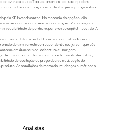
co, os eventos específicos da empresa e do setor podem
timento é de médio-longo prazo. Não há quaisquer garantias
icada pela XP Investimentos. No mercado de opções, são
mio ao vendedor tal como num acordo seguro. As operações
a possibilidade de perdas superiores ao capital investido. A
ão em prazo determinado. O prazo do contrato a Termo é
icionado de uma parcela correspondente aos juros – que são
prestadas em duas formas: cobertura ou margem.
o de um contrato futuro ou outro instrumento derivativo,
bilidade de oscilação de preço devido à utilização de
de produto. As condições de mercado, mudanças climáticas e
Analistas