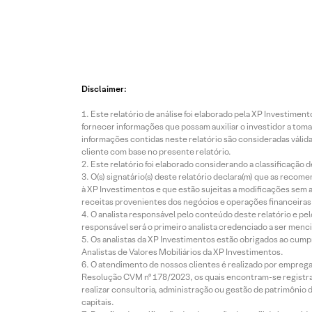
Disclaimer:
Este relatório de análise foi elaborado pela XP Investim
fornecer informações que possam auxiliar o investidor a toma
informações contidas neste relatório são consideradas válida
cliente com base no presente relatório.
Este relatório foi elaborado considerando a classificação d
O(s) signatário(s) deste relatório declara(m) que as reco
à XP Investimentos e que estão sujeitas a modificações sem 
receitas provenientes dos negócios e operações financeiras 
O analista responsável pelo conteúdo deste relatório e pe
responsável será o primeiro analista credenciado a ser menci
Os analistas da XP Investimentos estão obrigados ao cumpr
Analistas de Valores Mobiliários da XP Investimentos.
O atendimento de nossos clientes é realizado por empreg
Resolução CVM nº 178/2023, os quais encontram-se registrad
realizar consultoria, administração ou gestão de patrimônio 
capitais.