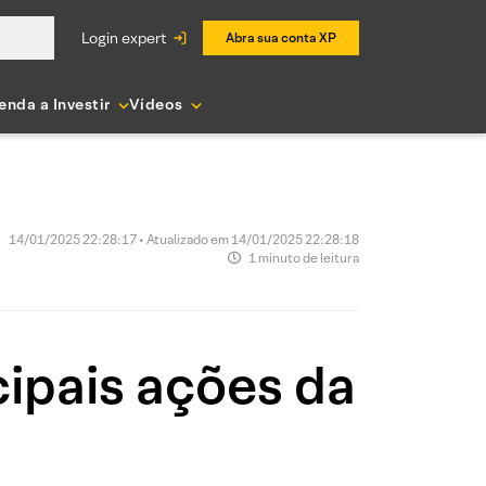
login expert
Abra sua conta XP
enda a Investir
Vídeos
14/01/2025 22:28:17 • Atualizado em 14/01/2025 22:28:18
1 minuto de leitura
ipais ações da