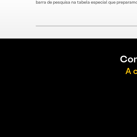
barra de pesquisa na tabela especial que preparamo
Con
A 