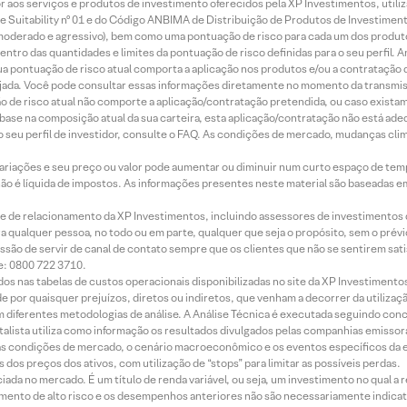
idor aos serviços e produtos de investimento oferecidos pela XP Investimentos, uti
 Suitability nº 01 e do Código ANBIMA de Distribuição de Produtos de Investimen
r, moderado e agressivo), bem como uma pontuação de risco para cada um dos produ
ntro das quantidades e limites da pontuação de risco definidas para o seu perfil. A
 sua pontuação de risco atual comporta a aplicação nos produtos e/ou a contratação
jada. Você pode consultar essas informações diretamente no momento da transmissã
ação de risco atual não comporte a aplicação/contratação pretendida, ou caso exista
m base na composição atual da sua carteira, esta aplicação/contratação não está ad
 seu perfil de investidor, consulte o FAQ. As condições de mercado, mudanças cl
 variações e seu preço ou valor pode aumentar ou diminuir num curto espaço de t
 não é líquida de impostos. As informações presentes neste material são baseadas e
rede de relacionamento da XP Investimentos, incluindo assessores de investimentos
ara qualquer pessoa, no todo ou em parte, qualquer que seja o propósito, sem o pr
ssão de servir de canal de contato sempre que os clientes que não se sentirem sat
e: 0800 722 3710.
dos nas tabelas de custos operacionais disponibilizadas no site da XP Investimento
 por quaisquer prejuízos, diretos ou indiretos, que venham a decorrer da utilizaç
 diferentes metodologias de análise. A Análise Técnica é executada seguindo conc
alista utiliza como informação os resultados divulgados pelas companhias emissora
 condições de mercado, o cenário macroeconômico e os eventos específicos da em
dos preços dos ativos, com utilização de “stops” para limitar as possíveis perdas.
ada no mercado. É um título de renda variável, ou seja, um investimento no qual a r
mento de alto risco e os desempenhos anteriores não são necessariamente indicat