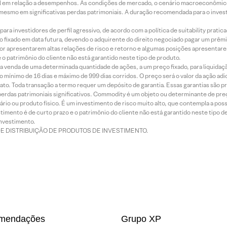
terial em relação a desempenhos. As condições de mercado, o cenário macroeconômi
mesmo em significativas perdas patrimoniais. A duração recomendada para o inves
ra investidores de perfil agressivo, de acordo com a política de suitability prat
 fixado em data futura, devendo o adquirente do direito negociado pagar um prê
or apresentarem altas relações de risco e retorno e algumas posições apresentarem 
o patrimônio do cliente não está garantido neste tipo de produto.
 venda de uma determinada quantidade de ações, a um preço fixado, para liquidaç
 mínimo de 16 dias e máximo de 999 dias corridos. O preço será o valor da ação ad
ato. Toda transação a termo requer um depósito de garantia. Essas garantias são 
rdas patrimoniais significativos. Commodity é um objeto ou determinante de preç
rio ou produto físico. É um investimento de risco muito alto, que contempla a possi
imento é de curto prazo e o patrimônio do cliente não está garantido neste tipo 
nvestimento.
DE DISTRIBUIÇÃO DE PRODUTOS DE INVESTIMENTO.
mendações
Grupo XP