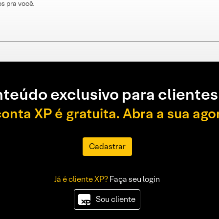
s pra você.
teúdo exclusivo para clientes
conta XP é gratuita. Abra a sua ago
Cadastrar
Já é cliente XP?
Faça seu login
Sou cliente