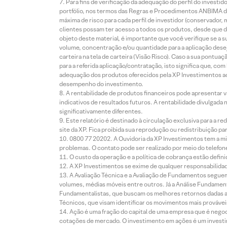
Para fins de verificação da adequação do perfil do invest
portfólio, nos termos das Regras e Procedimentos ANBIMA de
máxima de risco para cada perfil de investidor (conservado
clientes possam ter acesso a todos os produtos, desde que de
objeto deste material, é importante que você verifique se a
volume, concentração e/ou quantidade para a aplicação dese
carteira na tela de carteira (Visão Risco). Caso a sua pontu
para a referida aplicação/contratação, isto significa que, co
adequação dos produtos oferecidos pela XP Investimentos ao
desempenho do investimento.
A rentabilidade de produtos financeiros pode apresentar
indicativos de resultados futuros. A rentabilidade divulgada
significativamente diferentes.
Este relatório é destinado à circulação exclusiva para a 
site da XP. Fica proibida sua reprodução ou redistribuição p
0800 77 20202. A Ouvidoria da XP Investimentos tem a mi
problemas. O contato pode ser realizado por meio do telefon
O custo da operação e a política de cobrança estão defini
A XP Investimentos se exime de qualquer responsabilidade
A Avaliação Técnica e a Avaliação de Fundamentos seguem
volumes, médias móveis entre outros. Já a Análise Fundament
Fundamentalistas, que buscam os melhores retornos dadas as
Técnicos, que visam identificar os movimentos mais prováveis 
Ação é uma fração do capital de uma empresa que é negoci
cotações de mercado. O investimento em ações é um investi