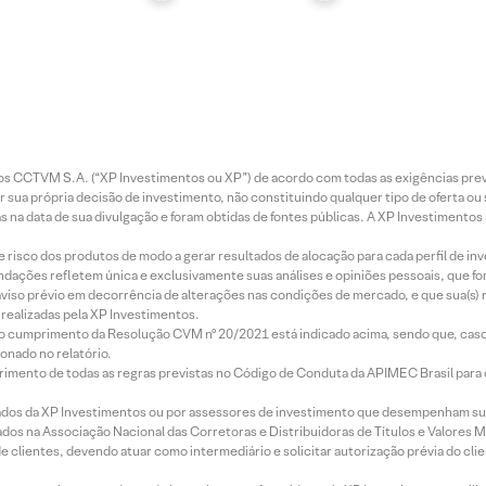
entos CCTVM S.A. (“XP Investimentos ou XP”) de acordo com todas as exigências p
r sua própria decisão de investimento, não constituindo qualquer tipo de oferta ou
s na data de sua divulgação e foram obtidas de fontes públicas. A XP Investimentos
e risco dos produtos de modo a gerar resultados de alocação para cada perfil de inv
mendações refletem única e exclusivamente suas análises e opiniões pessoais, que 
aviso prévio em decorrência de alterações nas condições de mercado, e que sua(s)
realizadas pela XP Investimentos.
lo cumprimento da Resolução CVM nº 20/2021 está indicado acima, sendo que, caso 
onado no relatório.
imento de todas as regras previstas no Código de Conduta da APIMEC Brasil para o 
ados da XP Investimentos ou por assessores de investimento que desempenham sua
os na Associação Nacional das Corretoras e Distribuidoras de Títulos e Valores 
de clientes, devendo atuar como intermediário e solicitar autorização prévia do cl