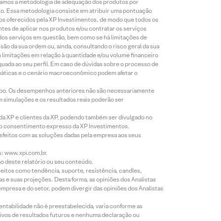
lizamos a metodologia de adequação dos produtos por
to. Essa metodologia consiste em atribuir uma pontuação
tos oferecidos pela XP Investimentos, de modo que todos os
ntes de aplicar nos produtos e/ou contratar os serviços
 dos serviços em questão, bem como se há limitações de
o da sua ordem ou, ainda, consultando o risco geral da sua
m limitações em relação à quantidade e/ou volume financeiro
equada ao seu perfil. Em caso de dúvidas sobre o processo de
imáticas e o cenário macroeconômico podem afetar o
empo. Os desempenhos anteriores não são necessariamente
m simulações e os resultados reais poderão ser
 da XP e clientes da XP, podendo também ser divulgado no
évio consentimento expresso da XP Investimentos.
isfeitos com as soluções dadas pela empresa aos seus
s: www.xpi.com.br.
ão deste relatório ou seu conteúdo.
eitos como tendência, suporte, resistência, candles,
s e suas projeções. Desta forma, as opiniões dos Analistas
presa e do setor, podem divergir das opiniões dos Analistas
entabilidade não é preestabelecida, varia conforme as
ivos de resultados futuros e nenhuma declaração ou