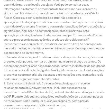
questão, bem como se há limitações de volume, concentração e/ou
quantidade para a aplicação desejada. Você pode consultar essas
informações diretamente no momento da transmissão da sua ordem ou,
ainda, consultando o risco geral da sua carteira na tela de carteira (Visão
Risco). Caso a sua pontuação de risco atual não comporte a
aplicação/contratação pretendida, ou caso existam limitações em relação à
quantidade e/ou volume financeiro para a referida aplicação/contratação, isto
significa que, com base na composição atual da sua carteira, esta
aplicação/contratação não está adequada ao seu perfil. Em caso de dúvidas
sobre o processo de adequação dos produtos oferecidos pela XP
Investimentos ao seu perfil de investidor, consulte o FAQ. As condições de
mercado, mudanças climáticas e o cenário macroeconômico podem afetar o
desempenho do investimento.
A rentabilidade de produtos financeiros pode apresentar variações e seu
preço ou valor pode aumentar ou diminuir num curto espaço de tempo. Os
desempenhos anteriores não são necessariamente indicativos de resultados
futuros. A rentabilidade divulgada não é líquida de impostos. As informações
presentes neste material são baseadas em simulações e os resultados reais
poderão ser significativamente diferentes.
Este relatório é destinado à circulação exclusiva para a rede de
relacionamento da XP Investimentos, incluindo assessores de
investimentos da XP e clientes da XP, podendo também ser divulgado no site
da XP. Fica proibida sua reprodução ou redistribuição para qualquer pessoa,
no todo ou em parte, qualquer que seja o propósito, sem o prévio
consentimento expresso da XP Investimentos.