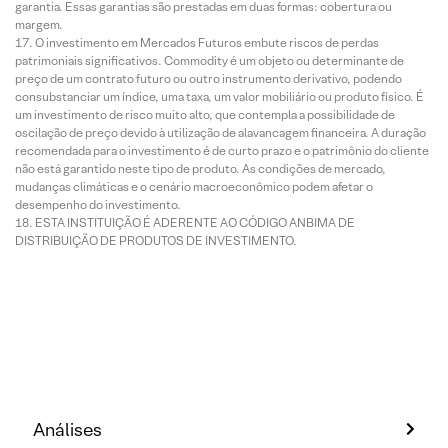
garantia. Essas garantias são prestadas em duas formas: cobertura ou
margem.
O investimento em Mercados Futuros embute riscos de perdas
patrimoniais significativos. Commodity é um objeto ou determinante de
preço de um contrato futuro ou outro instrumento derivativo, podendo
consubstanciar um índice, uma taxa, um valor mobiliário ou produto físico. É
um investimento de risco muito alto, que contempla a possibilidade de
oscilação de preço devido à utilização de alavancagem financeira. A duração
recomendada para o investimento é de curto prazo e o patrimônio do cliente
não está garantido neste tipo de produto. As condições de mercado,
mudanças climáticas e o cenário macroeconômico podem afetar o
desempenho do investimento.
ESTA INSTITUIÇÃO É ADERENTE AO CÓDIGO ANBIMA DE
DISTRIBUIÇÃO DE PRODUTOS DE INVESTIMENTO.
Análises