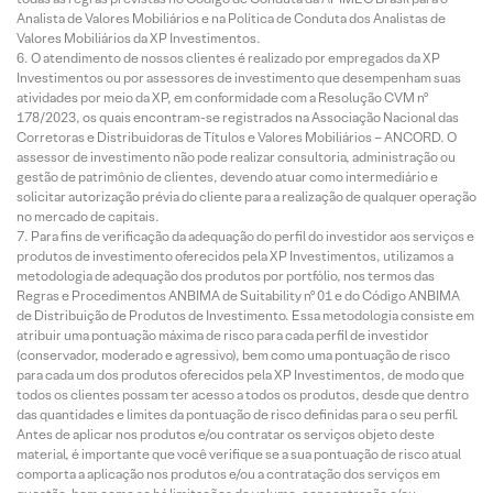
Analista de Valores Mobiliários e na Política de Conduta dos Analistas de
Valores Mobiliários da XP Investimentos.
O atendimento de nossos clientes é realizado por empregados da XP
Investimentos ou por assessores de investimento que desempenham suas
atividades por meio da XP, em conformidade com a Resolução CVM nº
178/2023, os quais encontram-se registrados na Associação Nacional das
Corretoras e Distribuidoras de Títulos e Valores Mobiliários – ANCORD. O
assessor de investimento não pode realizar consultoria, administração ou
gestão de patrimônio de clientes, devendo atuar como intermediário e
solicitar autorização prévia do cliente para a realização de qualquer operação
no mercado de capitais.
Para fins de verificação da adequação do perfil do investidor aos serviços e
produtos de investimento oferecidos pela XP Investimentos, utilizamos a
metodologia de adequação dos produtos por portfólio, nos termos das
Regras e Procedimentos ANBIMA de Suitability nº 01 e do Código ANBIMA
de Distribuição de Produtos de Investimento. Essa metodologia consiste em
atribuir uma pontuação máxima de risco para cada perfil de investidor
(conservador, moderado e agressivo), bem como uma pontuação de risco
para cada um dos produtos oferecidos pela XP Investimentos, de modo que
todos os clientes possam ter acesso a todos os produtos, desde que dentro
das quantidades e limites da pontuação de risco definidas para o seu perfil.
Antes de aplicar nos produtos e/ou contratar os serviços objeto deste
material, é importante que você verifique se a sua pontuação de risco atual
comporta a aplicação nos produtos e/ou a contratação dos serviços em