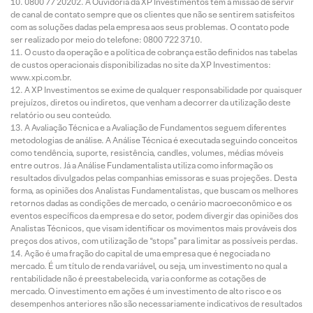
0800 77 20202. A Ouvidoria da XP Investimentos tem a missão de servir
de canal de contato sempre que os clientes que não se sentirem satisfeitos
com as soluções dadas pela empresa aos seus problemas. O contato pode
ser realizado por meio do telefone: 0800 722 3710.
O custo da operação e a política de cobrança estão definidos nas tabelas
de custos operacionais disponibilizadas no site da XP Investimentos:
www.xpi.com.br.
A XP Investimentos se exime de qualquer responsabilidade por quaisquer
prejuízos, diretos ou indiretos, que venham a decorrer da utilização deste
relatório ou seu conteúdo.
A Avaliação Técnica e a Avaliação de Fundamentos seguem diferentes
metodologias de análise. A Análise Técnica é executada seguindo conceitos
como tendência, suporte, resistência, candles, volumes, médias móveis
entre outros. Já a Análise Fundamentalista utiliza como informação os
resultados divulgados pelas companhias emissoras e suas projeções. Desta
forma, as opiniões dos Analistas Fundamentalistas, que buscam os melhores
retornos dadas as condições de mercado, o cenário macroeconômico e os
eventos específicos da empresa e do setor, podem divergir das opiniões dos
Analistas Técnicos, que visam identificar os movimentos mais prováveis dos
preços dos ativos, com utilização de “stops” para limitar as possíveis perdas.
Ação é uma fração do capital de uma empresa que é negociada no
mercado. É um título de renda variável, ou seja, um investimento no qual a
rentabilidade não é preestabelecida, varia conforme as cotações de
mercado. O investimento em ações é um investimento de alto risco e os
desempenhos anteriores não são necessariamente indicativos de resultados