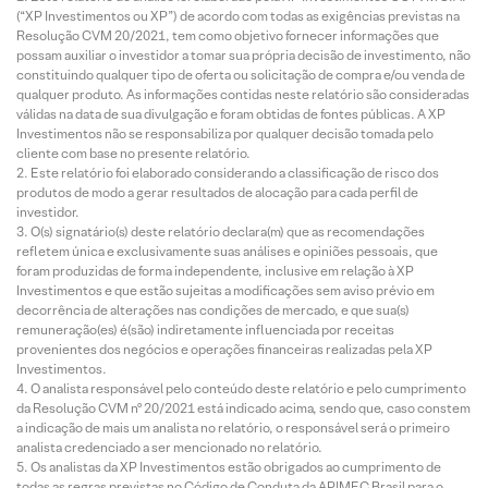
(“XP Investimentos ou XP”) de acordo com todas as exigências previstas na
Resolução CVM 20/2021, tem como objetivo fornecer informações que
possam auxiliar o investidor a tomar sua própria decisão de investimento, não
constituindo qualquer tipo de oferta ou solicitação de compra e/ou venda de
qualquer produto. As informações contidas neste relatório são consideradas
válidas na data de sua divulgação e foram obtidas de fontes públicas. A XP
Investimentos não se responsabiliza por qualquer decisão tomada pelo
cliente com base no presente relatório.
Este relatório foi elaborado considerando a classificação de risco dos
produtos de modo a gerar resultados de alocação para cada perfil de
investidor.
O(s) signatário(s) deste relatório declara(m) que as recomendações
refletem única e exclusivamente suas análises e opiniões pessoais, que
foram produzidas de forma independente, inclusive em relação à XP
Investimentos e que estão sujeitas a modificações sem aviso prévio em
decorrência de alterações nas condições de mercado, e que sua(s)
remuneração(es) é(são) indiretamente influenciada por receitas
provenientes dos negócios e operações financeiras realizadas pela XP
Investimentos.
O analista responsável pelo conteúdo deste relatório e pelo cumprimento
da Resolução CVM nº 20/2021 está indicado acima, sendo que, caso constem
a indicação de mais um analista no relatório, o responsável será o primeiro
analista credenciado a ser mencionado no relatório.
Os analistas da XP Investimentos estão obrigados ao cumprimento de
todas as regras previstas no Código de Conduta da APIMEC Brasil para o