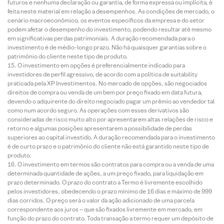
futuros e nenhuma declaração ou garantia, de forma expressa ou implícita, é
feita neste material em relação a desempenhos. As condições de mercado, o
cenário macroeconômico, os eventos específicos da empresa e do setor
podem afetar o desempenho do investimento, podendo resultar até mesmo
em significativas perdas patrimoniais. A duração recomendada para o
investimento é de médio-longo prazo. Não há quaisquer garantias sobre o
patrimônio do cliente neste tipo de produto.
O investimento em opções é preferencialmente indicado para
investidores de perfil agressivo, de acordo com a política de suitability
praticada pela XP Investimentos. No mercado de opções, são negociados
direitos de compra ou venda de um bem por preço fixado em data futura,
devendo o adquirente do direito negociado pagar um prêmio ao vendedor tal
como num acordo seguro. As operações com esses derivativos são
consideradas de risco muito alto por apresentarem altas relações de risco e
retorno e algumas posições apresentarem a possibilidade de perdas
superiores ao capital investido. A duração recomendada para o investimento
é de curto prazo e o patrimônio do cliente não está garantido neste tipo de
produto.
O investimento em termos são contratos para compra ou a venda de uma
determinada quantidade de ações, a um preço fixado, para liquidação em
prazo determinado. O prazo do contrato a Termo é livremente escolhido
pelos investidores, obedecendo o prazo mínimo de 16 dias e máximo de 999
dias corridos. O preço será o valor da ação adicionado de uma parcela
correspondente aos juros – que são fixados livremente em mercado, em
função do prazo do contrato. Toda transação a termo requer um depósito de