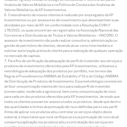
Analista de Valores Mobiliários e na Política de Conduta dos Analistas de
Valores Mobiliários da XP Investimentos.
O atendimento de nossos clientes é realizado por empregados da XP
Investimentos ou por assessores de investimento que desempenham suas
atividades por meio da XP, em conformidade com a Resolução CVM nº
178/2023, os quais encontram-se registrados na Associação Nacional das
Corretoras e Distribuidoras de Títulos e Valores Mobiliários – ANCORD. O
assessor de investimento não pode realizar consultoria, administração ou
gestão de patrimônio de clientes, devendo atuar como intermediário e
solicitar autorização prévia do cliente para a realização de qualquer operação
no mercado de capitais.
Para fins de verificação da adequação do perfil do investidor aos serviços e
produtos de investimento oferecidos pela XP Investimentos, utilizamos a
metodologia de adequação dos produtos por portfólio, nos termos das
Regras e Procedimentos ANBIMA de Suitability nº 01 e do Código ANBIMA
de Distribuição de Produtos de Investimento. Essa metodologia consiste em
atribuir uma pontuação máxima de risco para cada perfil de investidor
(conservador, moderado e agressivo), bem como uma pontuação de risco
para cada um dos produtos oferecidos pela XP Investimentos, de modo que
todos os clientes possam ter acesso a todos os produtos, desde que dentro
das quantidades e limites da pontuação de risco definidas para o seu perfil.
Antes de aplicar nos produtos e/ou contratar os serviços objeto deste
material, é importante que você verifique se a sua pontuação de risco atual
comporta a aplicação nos produtos e/ou a contratação dos serviços em