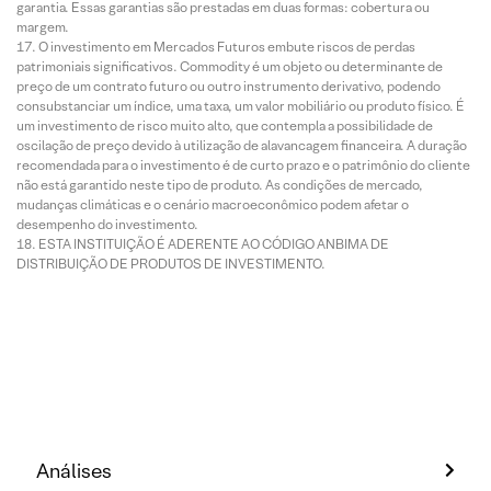
garantia. Essas garantias são prestadas em duas formas: cobertura ou
margem.
O investimento em Mercados Futuros embute riscos de perdas
patrimoniais significativos. Commodity é um objeto ou determinante de
preço de um contrato futuro ou outro instrumento derivativo, podendo
consubstanciar um índice, uma taxa, um valor mobiliário ou produto físico. É
um investimento de risco muito alto, que contempla a possibilidade de
oscilação de preço devido à utilização de alavancagem financeira. A duração
recomendada para o investimento é de curto prazo e o patrimônio do cliente
não está garantido neste tipo de produto. As condições de mercado,
mudanças climáticas e o cenário macroeconômico podem afetar o
desempenho do investimento.
ESTA INSTITUIÇÃO É ADERENTE AO CÓDIGO ANBIMA DE
DISTRIBUIÇÃO DE PRODUTOS DE INVESTIMENTO.
Análises