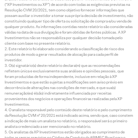
(“XP Investimentos ou XP”) de acordo com todas as exigências previstas na
Resolução CVM 20/2021, tem como objetivo fornecer informações que
possam auxiliar o investidor a tomar sua própria decisão de investimento, não
constituindo qualquer tipo de oferta ou solicitação de compra e/ou venda de
qualquer produto. As informações contidas neste relatório são consideradas
válidas na data de sua divulgação e foram obtidas de fontes públicas. A XP
Investimentos não se responsabiliza por qualquer decisão tomada pelo
cliente com base no presente relatório.
Este relatório foi elaborado considerando a classificação de risco dos
produtos de modo a gerar resultados de alocação para cada perfil de
investidor.
O(s) signatário(s) deste relatório declara(m) que as recomendações
refletem única e exclusivamente suas análises e opiniões pessoais, que
foram produzidas de forma independente, inclusive em relação à XP
Investimentos e que estão sujeitas a modificações sem aviso prévio em
decorrência de alterações nas condições de mercado, e que sua(s)
remuneração(es) é(são) indiretamente influenciada por receitas
provenientes dos negócios e operações financeiras realizadas pela XP
Investimentos.
O analista responsável pelo conteúdo deste relatório e pelo cumprimento
da Resolução CVM nº 20/2021 está indicado acima, sendo que, caso constem
a indicação de mais um analista no relatório, o responsável será o primeiro
analista credenciado a ser mencionado no relatório.
Os analistas da XP Investimentos estão obrigados ao cumprimento de
todas as regras previstas no Código de Conduta da APIMEC Brasil para o