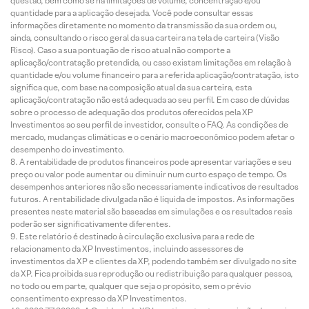
questão, bem como se há limitações de volume, concentração e/ou
quantidade para a aplicação desejada. Você pode consultar essas
informações diretamente no momento da transmissão da sua ordem ou,
ainda, consultando o risco geral da sua carteira na tela de carteira (Visão
Risco). Caso a sua pontuação de risco atual não comporte a
aplicação/contratação pretendida, ou caso existam limitações em relação à
quantidade e/ou volume financeiro para a referida aplicação/contratação, isto
significa que, com base na composição atual da sua carteira, esta
aplicação/contratação não está adequada ao seu perfil. Em caso de dúvidas
sobre o processo de adequação dos produtos oferecidos pela XP
Investimentos ao seu perfil de investidor, consulte o FAQ. As condições de
mercado, mudanças climáticas e o cenário macroeconômico podem afetar o
desempenho do investimento.
A rentabilidade de produtos financeiros pode apresentar variações e seu
preço ou valor pode aumentar ou diminuir num curto espaço de tempo. Os
desempenhos anteriores não são necessariamente indicativos de resultados
futuros. A rentabilidade divulgada não é líquida de impostos. As informações
presentes neste material são baseadas em simulações e os resultados reais
poderão ser significativamente diferentes.
Este relatório é destinado à circulação exclusiva para a rede de
relacionamento da XP Investimentos, incluindo assessores de
investimentos da XP e clientes da XP, podendo também ser divulgado no site
da XP. Fica proibida sua reprodução ou redistribuição para qualquer pessoa,
no todo ou em parte, qualquer que seja o propósito, sem o prévio
consentimento expresso da XP Investimentos.