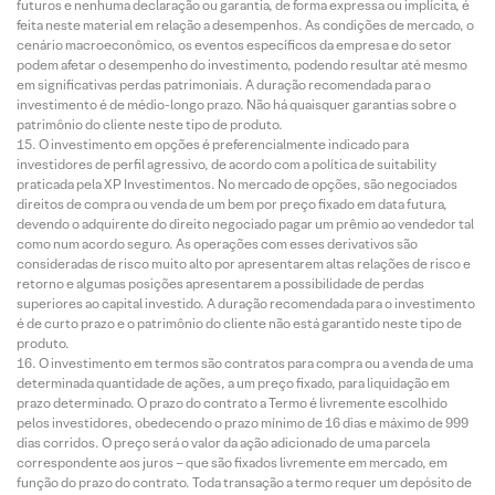
futuros e nenhuma declaração ou garantia, de forma expressa ou implícita, é
feita neste material em relação a desempenhos. As condições de mercado, o
cenário macroeconômico, os eventos específicos da empresa e do setor
podem afetar o desempenho do investimento, podendo resultar até mesmo
em significativas perdas patrimoniais. A duração recomendada para o
investimento é de médio-longo prazo. Não há quaisquer garantias sobre o
patrimônio do cliente neste tipo de produto.
O investimento em opções é preferencialmente indicado para
investidores de perfil agressivo, de acordo com a política de suitability
praticada pela XP Investimentos. No mercado de opções, são negociados
direitos de compra ou venda de um bem por preço fixado em data futura,
devendo o adquirente do direito negociado pagar um prêmio ao vendedor tal
como num acordo seguro. As operações com esses derivativos são
consideradas de risco muito alto por apresentarem altas relações de risco e
retorno e algumas posições apresentarem a possibilidade de perdas
superiores ao capital investido. A duração recomendada para o investimento
é de curto prazo e o patrimônio do cliente não está garantido neste tipo de
produto.
O investimento em termos são contratos para compra ou a venda de uma
determinada quantidade de ações, a um preço fixado, para liquidação em
prazo determinado. O prazo do contrato a Termo é livremente escolhido
pelos investidores, obedecendo o prazo mínimo de 16 dias e máximo de 999
dias corridos. O preço será o valor da ação adicionado de uma parcela
correspondente aos juros – que são fixados livremente em mercado, em
função do prazo do contrato. Toda transação a termo requer um depósito de