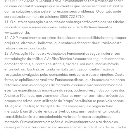
0800 77 20202. A Ouvidoria da XP Investimentos tem a missão de servir
de canal de contato sempre que os clientes que não se sentirem satisfeitos
com as soluções dadas pela empresa aos seus problemas. O contato pode
ser realizado por meio do telefone: 0800 722 3710.
O custo da operação e a política de cobrança estão definidos nas tabelas
de custos operacionais disponibilizadas no site da XP Investimentos:
www.xpi.com.br.
A XP Investimentos se exime de qualquer responsabilidade por quaisquer
prejuízos, diretos ou indiretos, que venham a decorrer da utilização deste
relatório ou seu conteúdo.
A Avaliação Técnica e a Avaliação de Fundamentos seguem diferentes
metodologias de análise. A Análise Técnica é executada seguindo conceitos
como tendência, suporte, resistência, candles, volumes, médias móveis
entre outros. Já a Análise Fundamentalista utiliza como informação os
resultados divulgados pelas companhias emissoras e suas projeções. Desta
forma, as opiniões dos Analistas Fundamentalistas, que buscam os melhores
retornos dadas as condições de mercado, o cenário macroeconômico e os
eventos específicos da empresa e do setor, podem divergir das opiniões dos
Analistas Técnicos, que visam identificar os movimentos mais prováveis dos
preços dos ativos, com utilização de “stops” para limitar as possíveis perdas.
Ação é uma fração do capital de uma empresa que é negociada no
mercado. É um título de renda variável, ou seja, um investimento no qual a
rentabilidade não é preestabelecida, varia conforme as cotações de
mercado. O investimento em ações é um investimento de alto risco e os
desempenhos anteriores não são necessariamente indicativos de resultados