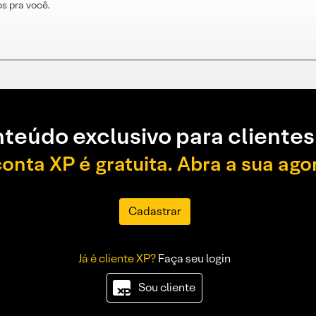
s pra você.
teúdo exclusivo para clientes
conta XP é gratuita. Abra a sua ago
Cadastrar
Já é cliente XP?
Faça seu login
Sou cliente