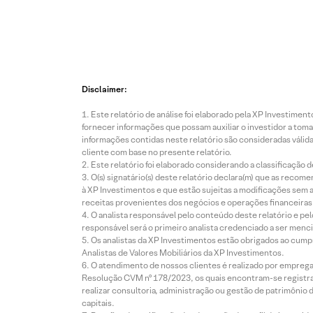
Disclaimer:
Este relatório de análise foi elaborado pela XP Investim
fornecer informações que possam auxiliar o investidor a toma
informações contidas neste relatório são consideradas válida
cliente com base no presente relatório.
Este relatório foi elaborado considerando a classificação d
O(s) signatário(s) deste relatório declara(m) que as reco
à XP Investimentos e que estão sujeitas a modificações sem 
receitas provenientes dos negócios e operações financeiras 
O analista responsável pelo conteúdo deste relatório e pe
responsável será o primeiro analista credenciado a ser menci
Os analistas da XP Investimentos estão obrigados ao cumpr
Analistas de Valores Mobiliários da XP Investimentos.
O atendimento de nossos clientes é realizado por empreg
Resolução CVM nº 178/2023, os quais encontram-se registrad
realizar consultoria, administração ou gestão de patrimônio 
capitais.