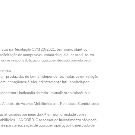
revistas na Resolução CVM 20/2021, tem como objetivo
 solicitação de compra e/ou venda de qualquer produto. As
 não se responsabiliza por qualquer decisão tomada pelo
estidor.
foram produzidas de forma independente, inclusive em relação
 remuneração(es) é(são) indiretamente influenciada por
constem a indicação de mais um analista no relatório, o
Analista de Valores Mobiliários e na Política de Conduta dos
s atividades por meio da XP, em conformidade com a
Mobiliários – ANCORD. O assessor de investimento não pode
iente para a realização de qualquer operação no mercado de