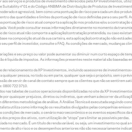
idor aos serviços e produtos de investimento oferecidos pela XP Investimentos, uti
 Suitability nº 01 e do Código ANBIMA de Distribuição de Produtos de Investimen
r, moderado e agressivo), bem como uma pontuação de risco para cada um dos produ
ntro das quantidades e limites da pontuação de risco definidas para o seu perfil. A
 sua pontuação de risco atual comporta a aplicação nos produtos e/ou a contratação
jada. Você pode consultar essas informações diretamente no momento da transmissã
ação de risco atual não comporte a aplicação/contratação pretendida, ou caso exista
m base na composição atual da sua carteira, esta aplicação/contratação não está ad
 seu perfil de investidor, consulte o FAQ. As condições de mercado, mudanças cl
 variações e seu preço ou valor pode aumentar ou diminuir num curto espaço de t
 não é líquida de impostos. As informações presentes neste material são baseadas e
rede de relacionamento da XP Investimentos, incluindo assessores de investimentos
ara qualquer pessoa, no todo ou em parte, qualquer que seja o propósito, sem o pr
ssão de servir de canal de contato sempre que os clientes que não se sentirem sat
e: 0800 722 3710.
dos nas tabelas de custos operacionais disponibilizadas no site da XP Investimento
 por quaisquer prejuízos, diretos ou indiretos, que venham a decorrer da utilizaç
 diferentes metodologias de análise. A Análise Técnica é executada seguindo conc
alista utiliza como informação os resultados divulgados pelas companhias emissora
 condições de mercado, o cenário macroeconômico e os eventos específicos da em
dos preços dos ativos, com utilização de “stops” para limitar as possíveis perdas.
ada no mercado. É um título de renda variável, ou seja, um investimento no qual a r
mento de alto risco e os desempenhos anteriores não são necessariamente indicat