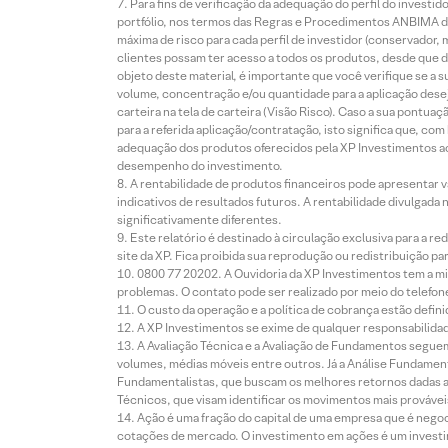
Para fins de verificação da adequação do perfil do invest
portfólio, nos termos das Regras e Procedimentos ANBIMA de
máxima de risco para cada perfil de investidor (conservado
clientes possam ter acesso a todos os produtos, desde que de
objeto deste material, é importante que você verifique se a
volume, concentração e/ou quantidade para a aplicação dese
carteira na tela de carteira (Visão Risco). Caso a sua pontu
para a referida aplicação/contratação, isto significa que, co
adequação dos produtos oferecidos pela XP Investimentos ao
desempenho do investimento.
A rentabilidade de produtos financeiros pode apresentar
indicativos de resultados futuros. A rentabilidade divulgada
significativamente diferentes.
Este relatório é destinado à circulação exclusiva para a 
site da XP. Fica proibida sua reprodução ou redistribuição p
0800 77 20202. A Ouvidoria da XP Investimentos tem a mi
problemas. O contato pode ser realizado por meio do telefon
O custo da operação e a política de cobrança estão defini
A XP Investimentos se exime de qualquer responsabilidade
A Avaliação Técnica e a Avaliação de Fundamentos seguem
volumes, médias móveis entre outros. Já a Análise Fundament
Fundamentalistas, que buscam os melhores retornos dadas as
Técnicos, que visam identificar os movimentos mais prováveis 
Ação é uma fração do capital de uma empresa que é negoci
cotações de mercado. O investimento em ações é um investi