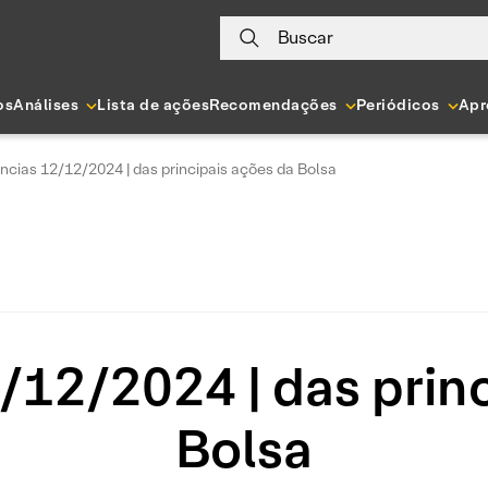
Buscar
os
Análises
Lista de ações
Recomendações
Periódicos
Apr
ncias 12/12/2024 | das principais ações da Bolsa
/12/2024 | das princ
Bolsa