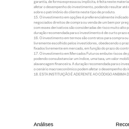
garantia, de forma expressa ou implícita, é feita neste ma
afetar o desempenho do investimento, podendo resultar até 
sobre o patrimônio do cliente neste tipo de produto.
O investimento em opções é preferencialmente indicado pa
negociados direitos de compra ou venda de um bem por preço
com esses derivativos são consideradas de risco muito alto p
duração recomendada para o investimento é de curto prazo e 
O investimento em termos são contratos para compra ou a
livremente escolhido pelos investidores, obedecendo o prazo
fixados livremente em mercado, em função do prazo do contr
O investimento em Mercados Futuros embute riscos de pe
podendo consubstanciar um índice, uma taxa, um valor mobiliá
alavancagem financeira. A duração recomendada para o invest
o cenário macroeconômico podem afetar o desempenho do i
ESTA INSTITUIÇÃO É ADERENTE AO CÓDIGO ANBIMA 
Análises
Reco