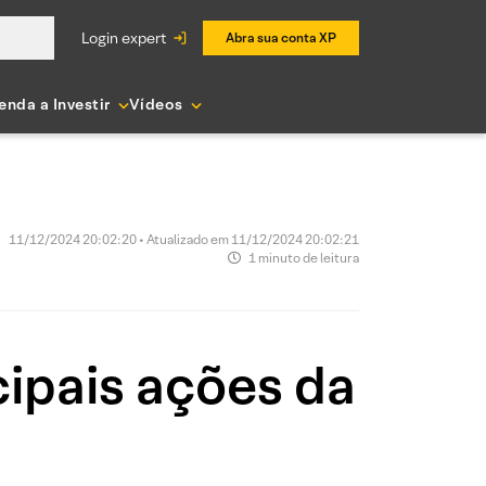
login expert
Abra sua conta XP
enda a Investir
Vídeos
11/12/2024 20:02:20 • Atualizado em 11/12/2024 20:02:21
1 minuto de leitura
ipais ações da