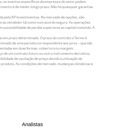
co, os eventos específicos da empresa e do setor podem
timento é de médio-longo prazo. Não há quaisquer garantias
icada pela XP Investimentos. No mercado de opções, são
mio ao vendedor tal como num acordo seguro. As operações
a possibilidade de perdas superiores ao capital investido. A
ão em prazo determinado. O prazo do contrato a Termo é
icionado de uma parcela correspondente aos juros – que são
prestadas em duas formas: cobertura ou margem.
o de um contrato futuro ou outro instrumento derivativo,
bilidade de oscilação de preço devido à utilização de
de produto. As condições de mercado, mudanças climáticas e
Analistas