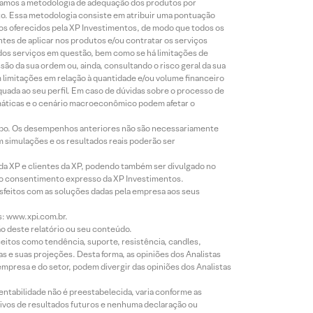
lizamos a metodologia de adequação dos produtos por
to. Essa metodologia consiste em atribuir uma pontuação
tos oferecidos pela XP Investimentos, de modo que todos os
ntes de aplicar nos produtos e/ou contratar os serviços
 dos serviços em questão, bem como se há limitações de
o da sua ordem ou, ainda, consultando o risco geral da sua
m limitações em relação à quantidade e/ou volume financeiro
equada ao seu perfil. Em caso de dúvidas sobre o processo de
imáticas e o cenário macroeconômico podem afetar o
empo. Os desempenhos anteriores não são necessariamente
m simulações e os resultados reais poderão ser
 da XP e clientes da XP, podendo também ser divulgado no
évio consentimento expresso da XP Investimentos.
isfeitos com as soluções dadas pela empresa aos seus
s: www.xpi.com.br.
ão deste relatório ou seu conteúdo.
eitos como tendência, suporte, resistência, candles,
s e suas projeções. Desta forma, as opiniões dos Analistas
presa e do setor, podem divergir das opiniões dos Analistas
entabilidade não é preestabelecida, varia conforme as
ivos de resultados futuros e nenhuma declaração ou