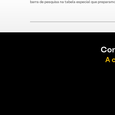
barra de pesquisa na tabela especial que preparamo
Con
A 