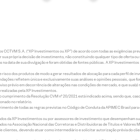
entos CCTVM S.A. (“XP Investimentos ou XP”) de acordo com todas as exigências p
r sua própria decisão de investimento, não constituindo qualquer tipo de oferta ou
s na data de sua divulgação e foram obtidas de fontes públicas. A XP Investimentos
e risco dos produtos de modo a gerar resultados de alocação para cada perfil de inv
mendações refletem única e exclusivamente suas análises e opiniões pessoais, que 
aviso prévio em decorrência de alterações nas condições de mercado, e que sua(s)
realizadas pela XP Investimentos.
lo cumprimento da Resolução CVM nº 20/2021 está indicado acima, sendo que, caso 
onado no relatório.
imento de todas as regras previstas no Código de Conduta da APIMEC Brasil para o 
ados da XP Investimentos ou por assessores de investimento que desempenham sua
os na Associação Nacional das Corretoras e Distribuidoras de Títulos e Valores 
de clientes, devendo atuar como intermediário e solicitar autorização prévia do cl