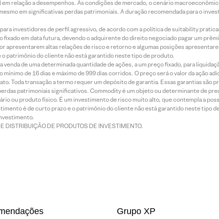
terial em relação a desempenhos. As condições de mercado, o cenário macroeconômi
mesmo em significativas perdas patrimoniais. A duração recomendada para o inves
ra investidores de perfil agressivo, de acordo com a política de suitability prat
 fixado em data futura, devendo o adquirente do direito negociado pagar um prê
or apresentarem altas relações de risco e retorno e algumas posições apresentarem 
o patrimônio do cliente não está garantido neste tipo de produto.
 venda de uma determinada quantidade de ações, a um preço fixado, para liquidaç
 mínimo de 16 dias e máximo de 999 dias corridos. O preço será o valor da ação ad
ato. Toda transação a termo requer um depósito de garantia. Essas garantias são 
rdas patrimoniais significativos. Commodity é um objeto ou determinante de preç
rio ou produto físico. É um investimento de risco muito alto, que contempla a possi
imento é de curto prazo e o patrimônio do cliente não está garantido neste tipo 
nvestimento.
DE DISTRIBUIÇÃO DE PRODUTOS DE INVESTIMENTO.
mendações
Grupo XP