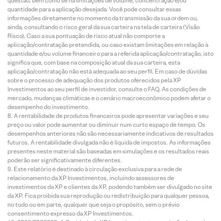
questão, bem como se há limitações de volume, concentração e/ou
quantidade para a aplicação desejada. Você pode consultar essas
informações diretamente no momento da transmissão da sua ordem ou,
ainda, consultando o risco geral da sua carteira na tela de carteira (Visão
Risco). Caso a sua pontuação de risco atual não comporte a
aplicação/contratação pretendida, ou caso existam limitações em relação à
quantidade e/ou volume financeiro para a referida aplicação/contratação, isto
significa que, com base na composição atual da sua carteira, esta
aplicação/contratação não está adequada ao seu perfil. Em caso de dúvidas
sobre o processo de adequação dos produtos oferecidos pela XP
Investimentos ao seu perfil de investidor, consulte o FAQ. As condições de
mercado, mudanças climáticas e o cenário macroeconômico podem afetar o
desempenho do investimento.
A rentabilidade de produtos financeiros pode apresentar variações e seu
preço ou valor pode aumentar ou diminuir num curto espaço de tempo. Os
desempenhos anteriores não são necessariamente indicativos de resultados
futuros. A rentabilidade divulgada não é líquida de impostos. As informações
presentes neste material são baseadas em simulações e os resultados reais
poderão ser significativamente diferentes.
Este relatório é destinado à circulação exclusiva para a rede de
relacionamento da XP Investimentos, incluindo assessores de
investimentos da XP e clientes da XP, podendo também ser divulgado no site
da XP. Fica proibida sua reprodução ou redistribuição para qualquer pessoa,
no todo ou em parte, qualquer que seja o propósito, sem o prévio
consentimento expresso da XP Investimentos.