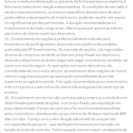
futuros e nenhuma declaração ou garantia, de forma expressa ou implícita, é
feita neste material em relação a desempenhos. As condições de mercado, o
cenário macroeconômico, os eventos específicos da empresa e do setor
podem afetar o desempenho do investimento, podendo resultar até mesmo
em significativas perdas patrimoniais. A duração recomendada para o
investimento é de médio-longo prazo. Não há quaisquer garantias sobre o
patrimônio do cliente neste tipo de produto.
O investimento em opções é preferencialmente indicado para
investidores de perfil agressivo, de acordo com a política de suitability
praticada pela XP Investimentos. No mercado de opções, são negociados
direitos de compra ou venda de um bem por preço fixado em data futura,
devendo o adquirente do direito negociado pagar um prêmio ao vendedor tal
como num acordo seguro. As operações com esses derivativos são
consideradas de risco muito alto por apresentarem altas relações de risco e
retorno e algumas posições apresentarem a possibilidade de perdas
superiores ao capital investido. A duração recomendada para o investimento
é de curto prazo e o patrimônio do cliente não está garantido neste tipo de
produto.
O investimento em termos são contratos para compra ou a venda de uma
determinada quantidade de ações, a um preço fixado, para liquidação em
prazo determinado. O prazo do contrato a Termo é livremente escolhido
pelos investidores, obedecendo o prazo mínimo de 16 dias e máximo de 999
dias corridos. O preço será o valor da ação adicionado de uma parcela
correspondente aos juros – que são fixados livremente em mercado, em
função do prazo do contrato. Toda transação a termo requer um depósito de