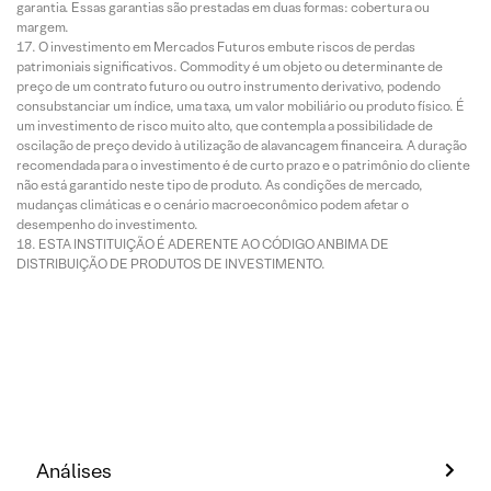
garantia. Essas garantias são prestadas em duas formas: cobertura ou
margem.
O investimento em Mercados Futuros embute riscos de perdas
patrimoniais significativos. Commodity é um objeto ou determinante de
preço de um contrato futuro ou outro instrumento derivativo, podendo
consubstanciar um índice, uma taxa, um valor mobiliário ou produto físico. É
um investimento de risco muito alto, que contempla a possibilidade de
oscilação de preço devido à utilização de alavancagem financeira. A duração
recomendada para o investimento é de curto prazo e o patrimônio do cliente
não está garantido neste tipo de produto. As condições de mercado,
mudanças climáticas e o cenário macroeconômico podem afetar o
desempenho do investimento.
ESTA INSTITUIÇÃO É ADERENTE AO CÓDIGO ANBIMA DE
DISTRIBUIÇÃO DE PRODUTOS DE INVESTIMENTO.
Análises