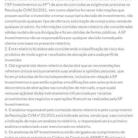
(“XP Investimentos ou XP”) de acordo com todas as exigências previstas na
Resolução CVM 20/2021, tem como objetivo fornecer informações que
possam auxiliar o investidor a tomar sua própria decisão de investimento, não
constituindo qualquer tipo de oferta ou solicitação de compra e/ou venda de
qualquer produto. As informações contidas neste relatório são consideradas
válidas na data de sua divulgação e foram obtidas de fontes públicas. A XP
Investimentos não se responsabiliza por qualquer decisão tomada pelo
cliente com base no presente relatório.
Este relatório foi elaborado considerando a classificação de risco dos
produtos de modo a gerar resultados de alocação para cada perfil de
investidor.
O(s) signatário(s) deste relatório declara(m) que as recomendações
refletem única e exclusivamente suas análises e opiniões pessoais, que
foram produzidas de forma independente, inclusive em relação à XP
Investimentos e que estão sujeitas a modificações sem aviso prévio em
decorrência de alterações nas condições de mercado, e que sua(s)
remuneração(es) é(são) indiretamente influenciada por receitas
provenientes dos negócios e operações financeiras realizadas pela XP
Investimentos.
O analista responsável pelo conteúdo deste relatório e pelo cumprimento
da Resolução CVM nº 20/2021 está indicado acima, sendo que, caso constem
a indicação de mais um analista no relatório, o responsável será o primeiro
analista credenciado a ser mencionado no relatório.
Os analistas da XP Investimentos estão obrigados ao cumprimento de
todas as regras previstas no Código de Conduta da APIMEC Brasil para o