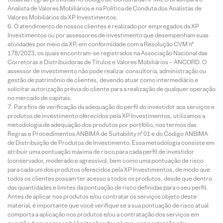
Analista de Valores Mobiliários e na Política de Conduta dos Analistas de
Valores Mobiliários da XP Investimentos.
O atendimento de nossos clientes é realizado por empregados da XP
Investimentos ou por assessores de investimento que desempenham suas
atividades por meio da XP, em conformidade com a Resolução CVM nº
178/2023, os quais encontram-se registrados na Associação Nacional das
Corretoras e Distribuidoras de Títulos e Valores Mobiliários – ANCORD. O
assessor de investimento não pode realizar consultoria, administração ou
gestão de patrimônio de clientes, devendo atuar como intermediário e
solicitar autorização prévia do cliente para a realização de qualquer operação
no mercado de capitais.
Para fins de verificação da adequação do perfil do investidor aos serviços e
produtos de investimento oferecidos pela XP Investimentos, utilizamos a
metodologia de adequação dos produtos por portfólio, nos termos das
Regras e Procedimentos ANBIMA de Suitability nº 01 e do Código ANBIMA
de Distribuição de Produtos de Investimento. Essa metodologia consiste em
atribuir uma pontuação máxima de risco para cada perfil de investidor
(conservador, moderado e agressivo), bem como uma pontuação de risco
para cada um dos produtos oferecidos pela XP Investimentos, de modo que
todos os clientes possam ter acesso a todos os produtos, desde que dentro
das quantidades e limites da pontuação de risco definidas para o seu perfil.
Antes de aplicar nos produtos e/ou contratar os serviços objeto deste
material, é importante que você verifique se a sua pontuação de risco atual
comporta a aplicação nos produtos e/ou a contratação dos serviços em