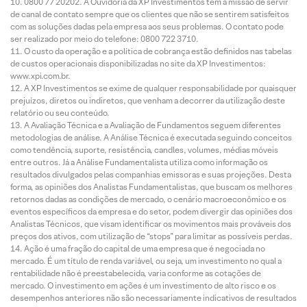
0800 77 20202. A Ouvidoria da XP Investimentos tem a missão de servir
de canal de contato sempre que os clientes que não se sentirem satisfeitos
com as soluções dadas pela empresa aos seus problemas. O contato pode
ser realizado por meio do telefone: 0800 722 3710.
O custo da operação e a política de cobrança estão definidos nas tabelas
de custos operacionais disponibilizadas no site da XP Investimentos:
www.xpi.com.br.
A XP Investimentos se exime de qualquer responsabilidade por quaisquer
prejuízos, diretos ou indiretos, que venham a decorrer da utilização deste
relatório ou seu conteúdo.
A Avaliação Técnica e a Avaliação de Fundamentos seguem diferentes
metodologias de análise. A Análise Técnica é executada seguindo conceitos
como tendência, suporte, resistência, candles, volumes, médias móveis
entre outros. Já a Análise Fundamentalista utiliza como informação os
resultados divulgados pelas companhias emissoras e suas projeções. Desta
forma, as opiniões dos Analistas Fundamentalistas, que buscam os melhores
retornos dadas as condições de mercado, o cenário macroeconômico e os
eventos específicos da empresa e do setor, podem divergir das opiniões dos
Analistas Técnicos, que visam identificar os movimentos mais prováveis dos
preços dos ativos, com utilização de “stops” para limitar as possíveis perdas.
Ação é uma fração do capital de uma empresa que é negociada no
mercado. É um título de renda variável, ou seja, um investimento no qual a
rentabilidade não é preestabelecida, varia conforme as cotações de
mercado. O investimento em ações é um investimento de alto risco e os
desempenhos anteriores não são necessariamente indicativos de resultados