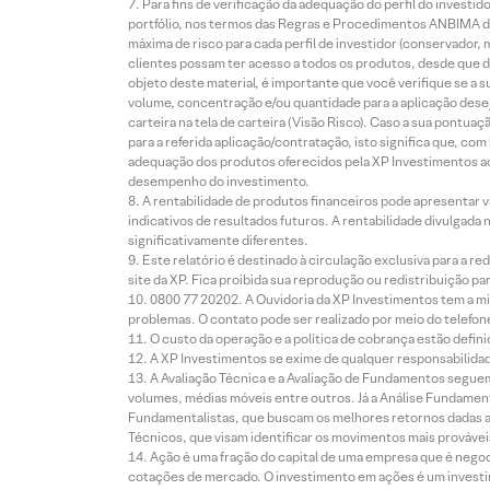
Para fins de verificação da adequação do perfil do invest
portfólio, nos termos das Regras e Procedimentos ANBIMA de
máxima de risco para cada perfil de investidor (conservado
clientes possam ter acesso a todos os produtos, desde que de
objeto deste material, é importante que você verifique se a
volume, concentração e/ou quantidade para a aplicação dese
carteira na tela de carteira (Visão Risco). Caso a sua pontu
para a referida aplicação/contratação, isto significa que, co
adequação dos produtos oferecidos pela XP Investimentos ao
desempenho do investimento.
A rentabilidade de produtos financeiros pode apresentar
indicativos de resultados futuros. A rentabilidade divulgada
significativamente diferentes.
Este relatório é destinado à circulação exclusiva para a 
site da XP. Fica proibida sua reprodução ou redistribuição p
0800 77 20202. A Ouvidoria da XP Investimentos tem a mi
problemas. O contato pode ser realizado por meio do telefon
O custo da operação e a política de cobrança estão defini
A XP Investimentos se exime de qualquer responsabilidade
A Avaliação Técnica e a Avaliação de Fundamentos seguem
volumes, médias móveis entre outros. Já a Análise Fundament
Fundamentalistas, que buscam os melhores retornos dadas as
Técnicos, que visam identificar os movimentos mais prováveis 
Ação é uma fração do capital de uma empresa que é negoci
cotações de mercado. O investimento em ações é um investi