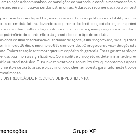
terial em relação a desempenhos. As condições de mercado, o cenário macroeconômi
mesmo em significativas perdas patrimoniais. A duração recomendada para o inves
ra investidores de perfil agressivo, de acordo com a política de suitability prat
 fixado em data futura, devendo o adquirente do direito negociado pagar um prê
or apresentarem altas relações de risco e retorno e algumas posições apresentarem 
o patrimônio do cliente não está garantido neste tipo de produto.
 venda de uma determinada quantidade de ações, a um preço fixado, para liquidaç
 mínimo de 16 dias e máximo de 999 dias corridos. O preço será o valor da ação ad
ato. Toda transação a termo requer um depósito de garantia. Essas garantias são 
rdas patrimoniais significativos. Commodity é um objeto ou determinante de preç
rio ou produto físico. É um investimento de risco muito alto, que contempla a possi
imento é de curto prazo e o patrimônio do cliente não está garantido neste tipo 
nvestimento.
DE DISTRIBUIÇÃO DE PRODUTOS DE INVESTIMENTO.
mendações
Grupo XP