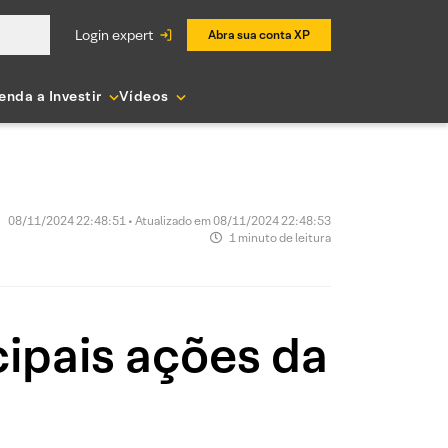
login expert
Abra sua conta XP
enda a Investir
Vídeos
08/11/2024 22:48:51 • Atualizado em 08/11/2024 22:48:53
1 minuto de leitura
ipais ações da