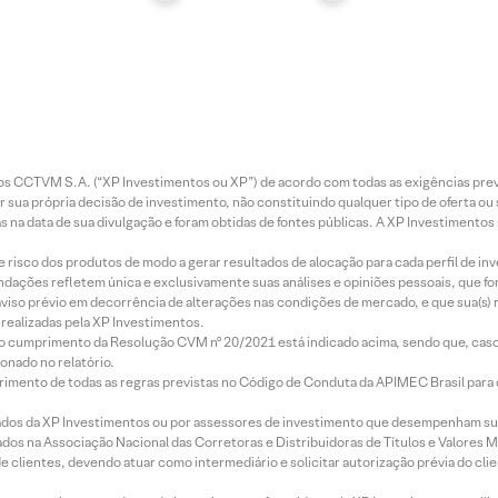
entos CCTVM S.A. (“XP Investimentos ou XP”) de acordo com todas as exigências p
r sua própria decisão de investimento, não constituindo qualquer tipo de oferta ou
s na data de sua divulgação e foram obtidas de fontes públicas. A XP Investimentos
e risco dos produtos de modo a gerar resultados de alocação para cada perfil de inv
mendações refletem única e exclusivamente suas análises e opiniões pessoais, que 
aviso prévio em decorrência de alterações nas condições de mercado, e que sua(s)
realizadas pela XP Investimentos.
lo cumprimento da Resolução CVM nº 20/2021 está indicado acima, sendo que, caso 
onado no relatório.
imento de todas as regras previstas no Código de Conduta da APIMEC Brasil para o 
ados da XP Investimentos ou por assessores de investimento que desempenham sua
os na Associação Nacional das Corretoras e Distribuidoras de Títulos e Valores 
de clientes, devendo atuar como intermediário e solicitar autorização prévia do cl