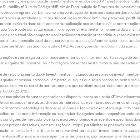
idor aos serviços e produtos de investimento oferecidos pela XP Investimentos, uti
 Suitability nº 01 e do Código ANBIMA de Distribuição de Produtos de Investimen
r, moderado e agressivo), bem como uma pontuação de risco para cada um dos produ
ntro das quantidades e limites da pontuação de risco definidas para o seu perfil. A
 sua pontuação de risco atual comporta a aplicação nos produtos e/ou a contratação
jada. Você pode consultar essas informações diretamente no momento da transmissã
ação de risco atual não comporte a aplicação/contratação pretendida, ou caso exista
m base na composição atual da sua carteira, esta aplicação/contratação não está ad
 seu perfil de investidor, consulte o FAQ. As condições de mercado, mudanças cl
 variações e seu preço ou valor pode aumentar ou diminuir num curto espaço de t
 não é líquida de impostos. As informações presentes neste material são baseadas e
rede de relacionamento da XP Investimentos, incluindo assessores de investimentos
ara qualquer pessoa, no todo ou em parte, qualquer que seja o propósito, sem o pr
ssão de servir de canal de contato sempre que os clientes que não se sentirem sat
e: 0800 722 3710.
dos nas tabelas de custos operacionais disponibilizadas no site da XP Investimento
 por quaisquer prejuízos, diretos ou indiretos, que venham a decorrer da utilizaç
 diferentes metodologias de análise. A Análise Técnica é executada seguindo conc
alista utiliza como informação os resultados divulgados pelas companhias emissora
 condições de mercado, o cenário macroeconômico e os eventos específicos da em
dos preços dos ativos, com utilização de “stops” para limitar as possíveis perdas.
ada no mercado. É um título de renda variável, ou seja, um investimento no qual a r
mento de alto risco e os desempenhos anteriores não são necessariamente indicat