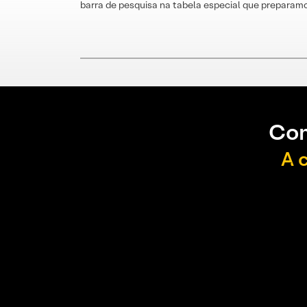
barra de pesquisa na tabela especial que preparamo
Con
A 