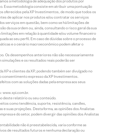
lizamos a metodologia de adequação dos produtos por
to. Essa metodologia consiste em atribuir uma pontuação
tos oferecidos pela XP Investimentos, de modo que todos os
ntes de aplicar nos produtos e/ou contratar os serviços
 dos serviços em questão, bem como se há limitações de
o da sua ordem ou, ainda, consultando o risco geral da sua
m limitações em relação à quantidade e/ou volume financeiro
equada ao seu perfil. Em caso de dúvidas sobre o processo de
imáticas e o cenário macroeconômico podem afetar o
empo. Os desempenhos anteriores não são necessariamente
m simulações e os resultados reais poderão ser
 da XP e clientes da XP, podendo também ser divulgado no
évio consentimento expresso da XP Investimentos.
isfeitos com as soluções dadas pela empresa aos seus
s: www.xpi.com.br.
ão deste relatório ou seu conteúdo.
eitos como tendência, suporte, resistência, candles,
s e suas projeções. Desta forma, as opiniões dos Analistas
presa e do setor, podem divergir das opiniões dos Analistas
entabilidade não é preestabelecida, varia conforme as
ivos de resultados futuros e nenhuma declaração ou