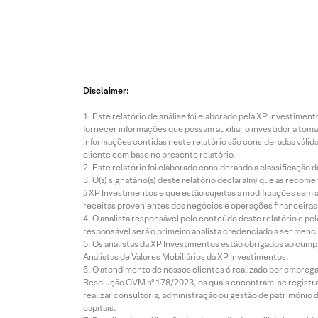
Disclaimer:
Este relatório de análise foi elaborado pela XP Investim
fornecer informações que possam auxiliar o investidor a toma
informações contidas neste relatório são consideradas válida
cliente com base no presente relatório.
Este relatório foi elaborado considerando a classificação d
O(s) signatário(s) deste relatório declara(m) que as reco
à XP Investimentos e que estão sujeitas a modificações sem 
receitas provenientes dos negócios e operações financeiras 
O analista responsável pelo conteúdo deste relatório e pe
responsável será o primeiro analista credenciado a ser menci
Os analistas da XP Investimentos estão obrigados ao cumpr
Analistas de Valores Mobiliários da XP Investimentos.
O atendimento de nossos clientes é realizado por empreg
Resolução CVM nº 178/2023, os quais encontram-se registrad
realizar consultoria, administração ou gestão de patrimônio 
capitais.