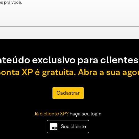
s pra você.
teúdo exclusivo para clientes
conta XP é gratuita. Abra a sua ago
Cadastrar
Já é cliente XP?
Faça seu login
Sou cliente