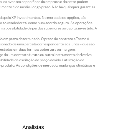
co, os eventos específicos da empresa e do setor podem
timento é de médio-longo prazo. Não há quaisquer garantias
icada pela XP Investimentos. No mercado de opções, são
mio ao vendedor tal como num acordo seguro. As operações
a possibilidade de perdas superiores ao capital investido. A
ão em prazo determinado. O prazo do contrato a Termo é
icionado de uma parcela correspondente aos juros – que são
prestadas em duas formas: cobertura ou margem.
o de um contrato futuro ou outro instrumento derivativo,
bilidade de oscilação de preço devido à utilização de
de produto. As condições de mercado, mudanças climáticas e
Analistas