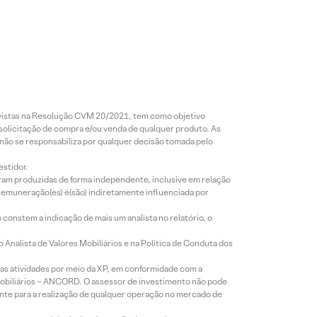
revistas na Resolução CVM 20/2021, tem como objetivo
 solicitação de compra e/ou venda de qualquer produto. As
 não se responsabiliza por qualquer decisão tomada pelo
estidor.
foram produzidas de forma independente, inclusive em relação
 remuneração(es) é(são) indiretamente influenciada por
constem a indicação de mais um analista no relatório, o
Analista de Valores Mobiliários e na Política de Conduta dos
s atividades por meio da XP, em conformidade com a
Mobiliários – ANCORD. O assessor de investimento não pode
iente para a realização de qualquer operação no mercado de