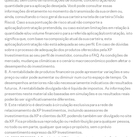
questão, bem como se há limitações de volume, concentração e/ou
quantidade para a aplicação desejada. Você pode consultar essas
informações diretamente no momento da transmissão da sua ordem ou,
ainda, consultando o risco geral da sua carteira na tela de carteira (Visão
Risco). Caso a sua pontuação de risco atual não comporte a
aplicação/contratação pretendida, ou caso existam limitações em relação à
quantidade e/ou volume financeiro para a referida aplicação/contratação, isto
significa que, com base na composição atual da sua carteira, esta
aplicação/contratação não está adequada ao seu perfil. Em caso de dúvidas
sobre o processo de adequação dos produtos oferecidos pela XP
Investimentos ao seu perfil de investidor, consulte o FAQ. As condições de
mercado, mudanças climáticas e o cenário macroeconômico podem afetar o
desempenho do investimento.
A rentabilidade de produtos financeiros pode apresentar variações e seu
preço ou valor pode aumentar ou diminuir num curto espaço de tempo. Os
desempenhos anteriores não são necessariamente indicativos de resultados
futuros. A rentabilidade divulgada não é líquida de impostos. As informações
presentes neste material são baseadas em simulações e os resultados reais
poderão ser significativamente diferentes.
Este relatório é destinado à circulação exclusiva para a rede de
relacionamento da XP Investimentos, incluindo assessores de
investimentos da XP e clientes da XP, podendo também ser divulgado no site
da XP. Fica proibida sua reprodução ou redistribuição para qualquer pessoa,
no todo ou em parte, qualquer que seja o propósito, sem o prévio
consentimento expresso da XP Investimentos.