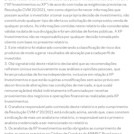
(“XP Investimentos ou XP”) de acordo com todas as exigências previstas na
Resolução CVM 20/2021, tem como objetivo fornecer informações que
possam auxiliar o investidor a tomar sua própria decisão de investimento, não
constituindo qualquer tipo de oferta ou solicitação de compra e/ou venda de
qualquer produto. As informações contidas neste relatório são consideradas
válidas na data de sua divulgação e foram obtidas de fontes públicas. A XP
Investimentos não se responsabiliza por qualquer decisão tomada pelo
cliente com base no presente relatório.
Este relatório foi elaborado considerando a classificação de risco dos
produtos de modo a gerar resultados de alocação para cada perfil de
investidor.
O(s) signatário(s) deste relatório declara(m) que as recomendações
refletem única e exclusivamente suas análises e opiniões pessoais, que
foram produzidas de forma independente, inclusive em relação à XP
Investimentos e que estão sujeitas a modificações sem aviso prévio em
decorrência de alterações nas condições de mercado, e que sua(s)
remuneração(es) é(são) indiretamente influenciada por receitas
provenientes dos negócios e operações financeiras realizadas pela XP
Investimentos.
O analista responsável pelo conteúdo deste relatório e pelo cumprimento
da Resolução CVM nº 20/2021 está indicado acima, sendo que, caso constem
a indicação de mais um analista no relatório, o responsável será o primeiro
analista credenciado a ser mencionado no relatório.
Os analistas da XP Investimentos estão obrigados ao cumprimento de
todas as regras previstas no Código de Conduta da APIMEC Brasil para o