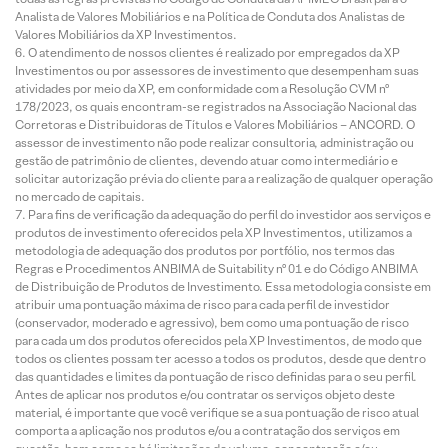
Analista de Valores Mobiliários e na Política de Conduta dos Analistas de
Valores Mobiliários da XP Investimentos.
O atendimento de nossos clientes é realizado por empregados da XP
Investimentos ou por assessores de investimento que desempenham suas
atividades por meio da XP, em conformidade com a Resolução CVM nº
178/2023, os quais encontram-se registrados na Associação Nacional das
Corretoras e Distribuidoras de Títulos e Valores Mobiliários – ANCORD. O
assessor de investimento não pode realizar consultoria, administração ou
gestão de patrimônio de clientes, devendo atuar como intermediário e
solicitar autorização prévia do cliente para a realização de qualquer operação
no mercado de capitais.
Para fins de verificação da adequação do perfil do investidor aos serviços e
produtos de investimento oferecidos pela XP Investimentos, utilizamos a
metodologia de adequação dos produtos por portfólio, nos termos das
Regras e Procedimentos ANBIMA de Suitability nº 01 e do Código ANBIMA
de Distribuição de Produtos de Investimento. Essa metodologia consiste em
atribuir uma pontuação máxima de risco para cada perfil de investidor
(conservador, moderado e agressivo), bem como uma pontuação de risco
para cada um dos produtos oferecidos pela XP Investimentos, de modo que
todos os clientes possam ter acesso a todos os produtos, desde que dentro
das quantidades e limites da pontuação de risco definidas para o seu perfil.
Antes de aplicar nos produtos e/ou contratar os serviços objeto deste
material, é importante que você verifique se a sua pontuação de risco atual
comporta a aplicação nos produtos e/ou a contratação dos serviços em