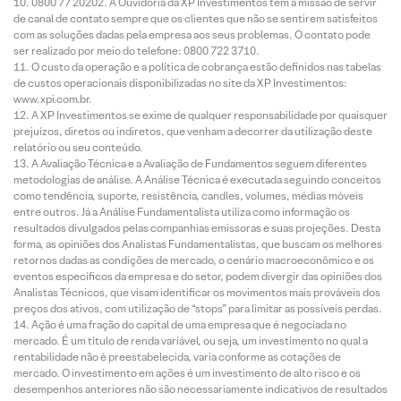
0800 77 20202. A Ouvidoria da XP Investimentos tem a missão de servir
de canal de contato sempre que os clientes que não se sentirem satisfeitos
com as soluções dadas pela empresa aos seus problemas. O contato pode
ser realizado por meio do telefone: 0800 722 3710.
O custo da operação e a política de cobrança estão definidos nas tabelas
de custos operacionais disponibilizadas no site da XP Investimentos:
www.xpi.com.br.
A XP Investimentos se exime de qualquer responsabilidade por quaisquer
prejuízos, diretos ou indiretos, que venham a decorrer da utilização deste
relatório ou seu conteúdo.
A Avaliação Técnica e a Avaliação de Fundamentos seguem diferentes
metodologias de análise. A Análise Técnica é executada seguindo conceitos
como tendência, suporte, resistência, candles, volumes, médias móveis
entre outros. Já a Análise Fundamentalista utiliza como informação os
resultados divulgados pelas companhias emissoras e suas projeções. Desta
forma, as opiniões dos Analistas Fundamentalistas, que buscam os melhores
retornos dadas as condições de mercado, o cenário macroeconômico e os
eventos específicos da empresa e do setor, podem divergir das opiniões dos
Analistas Técnicos, que visam identificar os movimentos mais prováveis dos
preços dos ativos, com utilização de “stops” para limitar as possíveis perdas.
Ação é uma fração do capital de uma empresa que é negociada no
mercado. É um título de renda variável, ou seja, um investimento no qual a
rentabilidade não é preestabelecida, varia conforme as cotações de
mercado. O investimento em ações é um investimento de alto risco e os
desempenhos anteriores não são necessariamente indicativos de resultados