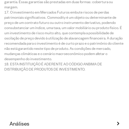
garantia. Essas garantias são prestadas em duas formas: cobertura ou
margem.
O investimento em Mercados Futuros embute riscos de perdas
patrimoniais significativos. Commodity é um objeto ou determinante de
preço de um contrato futuro ou outro instrumento derivativo, podendo
consubstanciar um índice, uma taxa, um valor mobiliário ou produto físico. É
um investimento de risco muito alto, que contempla a possibilidade de
oscilação de preço devido à utilização de alavancagem financeira. A duração
recomendada para o investimento é de curto prazo e o patrimônio do cliente
não está garantido neste tipo de produto. As condições de mercado,
mudanças climáticas e o cenário macroeconômico podem afetar o
desempenho do investimento.
ESTA INSTITUIÇÃO É ADERENTE AO CÓDIGO ANBIMA DE
DISTRIBUIÇÃO DE PRODUTOS DE INVESTIMENTO.
Análises