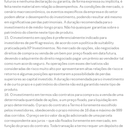
futuros e nenhuma declaração ou garantia, de forma expressa ou implícita, é
feita neste material em relação a desempenhos. As condições de mercado, o
cenário macroeconômico, os eventos específicos da empresa e do setor
podem afetar o desempenho do investimento, podendo resultar até mesmo
em significativas perdas patrimoniais. A duração recomendada para o
investimento é de médio-longo prazo. Não há quaisquer garantias sobre o
patrimônio do cliente neste tipo de produto.
O investimento em opções é preferencialmente indicado para
investidores de perfil agressivo, de acordo com a política de suitability
praticada pela XP Investimentos. No mercado de opções, são negociados
direitos de compra ou venda de um bem por preço fixado em data futura,
devendo o adquirente do direito negociado pagar um prêmio ao vendedor tal
como num acordo seguro. As operações com esses derivativos são
consideradas de risco muito alto por apresentarem altas relações de risco e
retorno e algumas posições apresentarem a possibilidade de perdas
superiores ao capital investido. A duração recomendada para o investimento
é de curto prazo e o patrimônio do cliente não está garantido neste tipo de
produto.
O investimento em termos são contratos para compra ou a venda de uma
determinada quantidade de ações, a um preço fixado, para liquidação em
prazo determinado. O prazo do contrato a Termo é livremente escolhido
pelos investidores, obedecendo o prazo mínimo de 16 dias e máximo de 999
dias corridos. O preço será o valor da ação adicionado de uma parcela
correspondente aos juros – que são fixados livremente em mercado, em
função do prazo do contrato. Toda transação a termo requer um depósito de