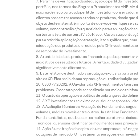
Para fins de verificação da adequação do perfil do invest
portfólio, nos termos das Regras e Procedimentos ANBIMA de
máxima de risco para cada perfil de investidor (conservado
clientes possam ter acesso a todos os produtos, desde que de
objeto deste material, é importante que você verifique se a
volume, concentração e/ou quantidade para a aplicação dese
carteira na tela de carteira (Visão Risco). Caso a sua pontu
para a referida aplicação/contratação, isto significa que, co
adequação dos produtos oferecidos pela XP Investimentos ao
desempenho do investimento.
A rentabilidade de produtos financeiros pode apresentar
indicativos de resultados futuros. A rentabilidade divulgada
significativamente diferentes.
Este relatório é destinado à circulação exclusiva para a 
site da XP. Fica proibida sua reprodução ou redistribuição p
0800 77 20202. A Ouvidoria da XP Investimentos tem a mi
problemas. O contato pode ser realizado por meio do telefon
O custo da operação e a política de cobrança estão defini
A XP Investimentos se exime de qualquer responsabilidade
A Avaliação Técnica e a Avaliação de Fundamentos seguem
volumes, médias móveis entre outros. Já a Análise Fundament
Fundamentalistas, que buscam os melhores retornos dadas as
Técnicos, que visam identificar os movimentos mais prováveis 
Ação é uma fração do capital de uma empresa que é negoci
cotações de mercado. O investimento em ações é um investi