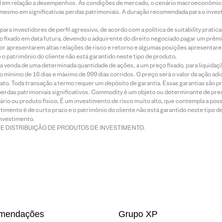
terial em relação a desempenhos. As condições de mercado, o cenário macroeconômi
mesmo em significativas perdas patrimoniais. A duração recomendada para o inves
ra investidores de perfil agressivo, de acordo com a política de suitability prat
 fixado em data futura, devendo o adquirente do direito negociado pagar um prê
or apresentarem altas relações de risco e retorno e algumas posições apresentarem 
o patrimônio do cliente não está garantido neste tipo de produto.
 venda de uma determinada quantidade de ações, a um preço fixado, para liquidaç
 mínimo de 16 dias e máximo de 999 dias corridos. O preço será o valor da ação ad
ato. Toda transação a termo requer um depósito de garantia. Essas garantias são 
rdas patrimoniais significativos. Commodity é um objeto ou determinante de preç
rio ou produto físico. É um investimento de risco muito alto, que contempla a possi
imento é de curto prazo e o patrimônio do cliente não está garantido neste tipo 
nvestimento.
DE DISTRIBUIÇÃO DE PRODUTOS DE INVESTIMENTO.
mendações
Grupo XP