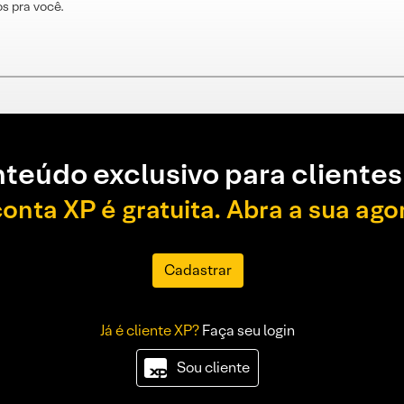
s pra você.
teúdo exclusivo para clientes
conta XP é gratuita. Abra a sua ago
Cadastrar
Já é cliente XP?
Faça seu login
Sou cliente