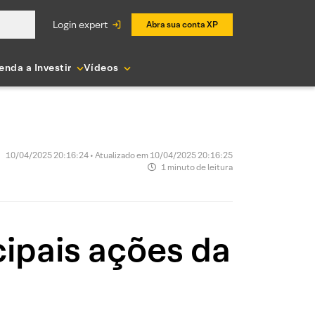
login expert
Abra sua conta XP
enda a Investir
Vídeos
10/04/2025 20:16:24 • Atualizado em 10/04/2025 20:16:25
1 minuto de leitura
ipais ações da