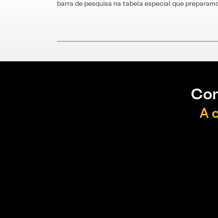
barra de pesquisa na tabela especial que preparamo
Con
A 