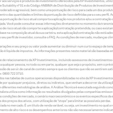
idor aos serviços e produtos de investimento oferecidos pela XP Investimentos, uti
 Suitability nº 01 e do Código ANBIMA de Distribuição de Produtos de Investimen
r, moderado e agressivo), bem como uma pontuação de risco para cada um dos produ
ntro das quantidades e limites da pontuação de risco definidas para o seu perfil. A
 sua pontuação de risco atual comporta a aplicação nos produtos e/ou a contratação
jada. Você pode consultar essas informações diretamente no momento da transmissã
ação de risco atual não comporte a aplicação/contratação pretendida, ou caso exista
m base na composição atual da sua carteira, esta aplicação/contratação não está ad
 seu perfil de investidor, consulte o FAQ. As condições de mercado, mudanças cl
 variações e seu preço ou valor pode aumentar ou diminuir num curto espaço de t
 não é líquida de impostos. As informações presentes neste material são baseadas e
rede de relacionamento da XP Investimentos, incluindo assessores de investimentos
ara qualquer pessoa, no todo ou em parte, qualquer que seja o propósito, sem o pr
ssão de servir de canal de contato sempre que os clientes que não se sentirem sat
e: 0800 722 3710.
dos nas tabelas de custos operacionais disponibilizadas no site da XP Investimento
 por quaisquer prejuízos, diretos ou indiretos, que venham a decorrer da utilizaç
 diferentes metodologias de análise. A Análise Técnica é executada seguindo conc
alista utiliza como informação os resultados divulgados pelas companhias emissora
 condições de mercado, o cenário macroeconômico e os eventos específicos da em
dos preços dos ativos, com utilização de “stops” para limitar as possíveis perdas.
ada no mercado. É um título de renda variável, ou seja, um investimento no qual a r
mento de alto risco e os desempenhos anteriores não são necessariamente indicat