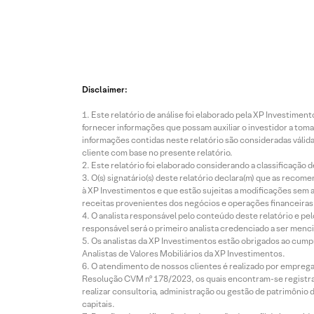
Disclaimer:
Este relatório de análise foi elaborado pela XP Investim
fornecer informações que possam auxiliar o investidor a toma
informações contidas neste relatório são consideradas válida
cliente com base no presente relatório.
Este relatório foi elaborado considerando a classificação d
O(s) signatário(s) deste relatório declara(m) que as reco
à XP Investimentos e que estão sujeitas a modificações sem 
receitas provenientes dos negócios e operações financeiras 
O analista responsável pelo conteúdo deste relatório e pe
responsável será o primeiro analista credenciado a ser menci
Os analistas da XP Investimentos estão obrigados ao cumpr
Analistas de Valores Mobiliários da XP Investimentos.
O atendimento de nossos clientes é realizado por empreg
Resolução CVM nº 178/2023, os quais encontram-se registrad
realizar consultoria, administração ou gestão de patrimônio 
capitais.