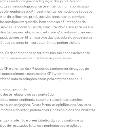
lizamos a metodologia de adequação dos produtos por
to. Essa metodologia consiste em atribuir uma pontuação
tos oferecidos pela XP Investimentos, de modo que todos os
ntes de aplicar nos produtos e/ou contratar os serviços
 dos serviços em questão, bem como se há limitações de
o da sua ordem ou, ainda, consultando o risco geral da sua
m limitações em relação à quantidade e/ou volume financeiro
equada ao seu perfil. Em caso de dúvidas sobre o processo de
imáticas e o cenário macroeconômico podem afetar o
empo. Os desempenhos anteriores não são necessariamente
m simulações e os resultados reais poderão ser
 da XP e clientes da XP, podendo também ser divulgado no
évio consentimento expresso da XP Investimentos.
isfeitos com as soluções dadas pela empresa aos seus
s: www.xpi.com.br.
ão deste relatório ou seu conteúdo.
eitos como tendência, suporte, resistência, candles,
s e suas projeções. Desta forma, as opiniões dos Analistas
presa e do setor, podem divergir das opiniões dos Analistas
entabilidade não é preestabelecida, varia conforme as
ivos de resultados futuros e nenhuma declaração ou