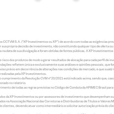
entos CCTVM S.A. (“XP Investimentos ou XP”) de acordo com todas as exigências p
r sua própria decisão de investimento, não constituindo qualquer tipo de oferta ou
s na data de sua divulgação e foram obtidas de fontes públicas. A XP Investimentos
e risco dos produtos de modo a gerar resultados de alocação para cada perfil de inv
mendações refletem única e exclusivamente suas análises e opiniões pessoais, que 
aviso prévio em decorrência de alterações nas condições de mercado, e que sua(s)
realizadas pela XP Investimentos.
lo cumprimento da Resolução CVM nº 20/2021 está indicado acima, sendo que, caso 
onado no relatório.
imento de todas as regras previstas no Código de Conduta da APIMEC Brasil para o 
ados da XP Investimentos ou por assessores de investimento que desempenham sua
os na Associação Nacional das Corretoras e Distribuidoras de Títulos e Valores 
de clientes, devendo atuar como intermediário e solicitar autorização prévia do cl