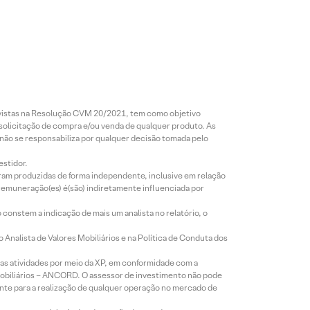
revistas na Resolução CVM 20/2021, tem como objetivo
 solicitação de compra e/ou venda de qualquer produto. As
 não se responsabiliza por qualquer decisão tomada pelo
estidor.
foram produzidas de forma independente, inclusive em relação
 remuneração(es) é(são) indiretamente influenciada por
constem a indicação de mais um analista no relatório, o
Analista de Valores Mobiliários e na Política de Conduta dos
s atividades por meio da XP, em conformidade com a
Mobiliários – ANCORD. O assessor de investimento não pode
iente para a realização de qualquer operação no mercado de