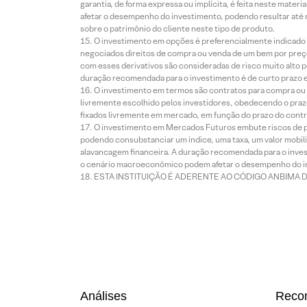
garantia, de forma expressa ou implícita, é feita neste ma
afetar o desempenho do investimento, podendo resultar até 
sobre o patrimônio do cliente neste tipo de produto.
O investimento em opções é preferencialmente indicado pa
negociados direitos de compra ou venda de um bem por preço
com esses derivativos são consideradas de risco muito alto p
duração recomendada para o investimento é de curto prazo e 
O investimento em termos são contratos para compra ou a
livremente escolhido pelos investidores, obedecendo o prazo
fixados livremente em mercado, em função do prazo do contr
O investimento em Mercados Futuros embute riscos de pe
podendo consubstanciar um índice, uma taxa, um valor mobiliá
alavancagem financeira. A duração recomendada para o invest
o cenário macroeconômico podem afetar o desempenho do i
ESTA INSTITUIÇÃO É ADERENTE AO CÓDIGO ANBIMA 
Análises
Reco