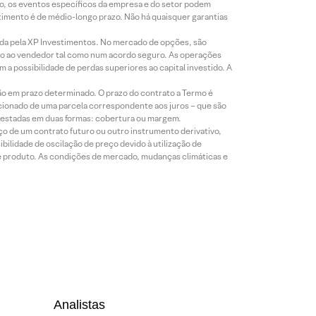
co, os eventos específicos da empresa e do setor podem
timento é de médio-longo prazo. Não há quaisquer garantias
icada pela XP Investimentos. No mercado de opções, são
mio ao vendedor tal como num acordo seguro. As operações
a possibilidade de perdas superiores ao capital investido. A
ão em prazo determinado. O prazo do contrato a Termo é
icionado de uma parcela correspondente aos juros – que são
prestadas em duas formas: cobertura ou margem.
o de um contrato futuro ou outro instrumento derivativo,
bilidade de oscilação de preço devido à utilização de
de produto. As condições de mercado, mudanças climáticas e
Analistas