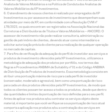
Analista de Valores Mobiliários e na Política de Conduta dos Analistas de
Valores Mobiliários da XP Investimentos.
O atendimento de nossos clientes é realizado por empregados da XP
Investimentos ou por assessores de investimento que desempenham suas
atividades por meio da XP, em conformidade com a Resolução CVM nº
178/2023, os quais encontram-se registrados na Associação Nacional das
Corretoras e Distribuidoras de Títulos e Valores Mobiliários – ANCORD. O
assessor de investimento não pode realizar consultoria, administração ou
gestão de patrimônio de clientes, devendo atuar como intermediário e
solicitar autorização prévia do cliente para a realização de qualquer operação
no mercado de capitais.
Para fins de verificação da adequação do perfil do investidor aos serviços e
produtos de investimento oferecidos pela XP Investimentos, utilizamos a
metodologia de adequação dos produtos por portfólio, nos termos das
Regras e Procedimentos ANBIMA de Suitability nº 01 e do Código ANBIMA
de Distribuição de Produtos de Investimento. Essa metodologia consiste em
atribuir uma pontuação máxima de risco para cada perfil de investidor
(conservador, moderado e agressivo), bem como uma pontuação de risco
para cada um dos produtos oferecidos pela XP Investimentos, de modo que
todos os clientes possam ter acesso a todos os produtos, desde que dentro
das quantidades e limites da pontuação de risco definidas para o seu perfil.
Antes de aplicar nos produtos e/ou contratar os serviços objeto deste
material, é importante que você verifique se a sua pontuação de risco atual
comporta a aplicação nos produtos e/ou a contratação dos serviços em