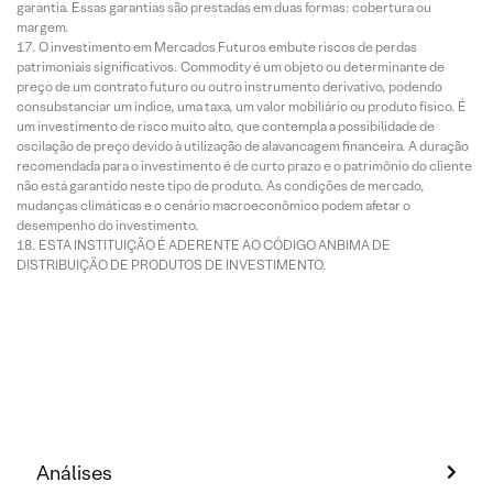
garantia. Essas garantias são prestadas em duas formas: cobertura ou
margem.
O investimento em Mercados Futuros embute riscos de perdas
patrimoniais significativos. Commodity é um objeto ou determinante de
preço de um contrato futuro ou outro instrumento derivativo, podendo
consubstanciar um índice, uma taxa, um valor mobiliário ou produto físico. É
um investimento de risco muito alto, que contempla a possibilidade de
oscilação de preço devido à utilização de alavancagem financeira. A duração
recomendada para o investimento é de curto prazo e o patrimônio do cliente
não está garantido neste tipo de produto. As condições de mercado,
mudanças climáticas e o cenário macroeconômico podem afetar o
desempenho do investimento.
ESTA INSTITUIÇÃO É ADERENTE AO CÓDIGO ANBIMA DE
DISTRIBUIÇÃO DE PRODUTOS DE INVESTIMENTO.
Análises