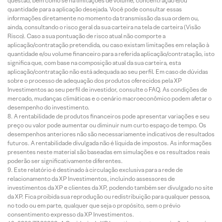
questão, bem como se há limitações de volume, concentração e/ou
quantidade para a aplicação desejada. Você pode consultar essas
informações diretamente no momento da transmissão da sua ordem ou,
ainda, consultando o risco geral da sua carteira na tela de carteira (Visão
Risco). Caso a sua pontuação de risco atual não comporte a
aplicação/contratação pretendida, ou caso existam limitações em relação à
quantidade e/ou volume financeiro para a referida aplicação/contratação, isto
significa que, com base na composição atual da sua carteira, esta
aplicação/contratação não está adequada ao seu perfil. Em caso de dúvidas
sobre o processo de adequação dos produtos oferecidos pela XP
Investimentos ao seu perfil de investidor, consulte o FAQ. As condições de
mercado, mudanças climáticas e o cenário macroeconômico podem afetar o
desempenho do investimento.
A rentabilidade de produtos financeiros pode apresentar variações e seu
preço ou valor pode aumentar ou diminuir num curto espaço de tempo. Os
desempenhos anteriores não são necessariamente indicativos de resultados
futuros. A rentabilidade divulgada não é líquida de impostos. As informações
presentes neste material são baseadas em simulações e os resultados reais
poderão ser significativamente diferentes.
Este relatório é destinado à circulação exclusiva para a rede de
relacionamento da XP Investimentos, incluindo assessores de
investimentos da XP e clientes da XP, podendo também ser divulgado no site
da XP. Fica proibida sua reprodução ou redistribuição para qualquer pessoa,
no todo ou em parte, qualquer que seja o propósito, sem o prévio
consentimento expresso da XP Investimentos.