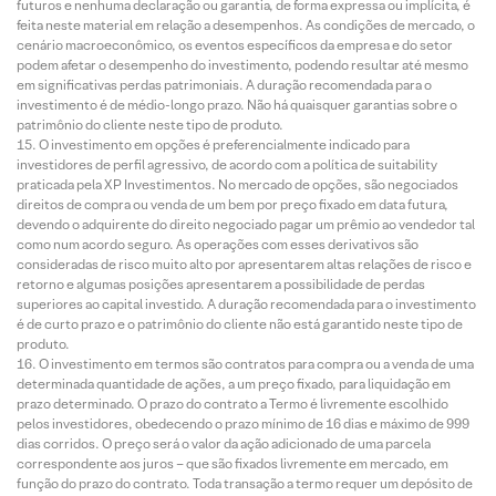
futuros e nenhuma declaração ou garantia, de forma expressa ou implícita, é
feita neste material em relação a desempenhos. As condições de mercado, o
cenário macroeconômico, os eventos específicos da empresa e do setor
podem afetar o desempenho do investimento, podendo resultar até mesmo
em significativas perdas patrimoniais. A duração recomendada para o
investimento é de médio-longo prazo. Não há quaisquer garantias sobre o
patrimônio do cliente neste tipo de produto.
O investimento em opções é preferencialmente indicado para
investidores de perfil agressivo, de acordo com a política de suitability
praticada pela XP Investimentos. No mercado de opções, são negociados
direitos de compra ou venda de um bem por preço fixado em data futura,
devendo o adquirente do direito negociado pagar um prêmio ao vendedor tal
como num acordo seguro. As operações com esses derivativos são
consideradas de risco muito alto por apresentarem altas relações de risco e
retorno e algumas posições apresentarem a possibilidade de perdas
superiores ao capital investido. A duração recomendada para o investimento
é de curto prazo e o patrimônio do cliente não está garantido neste tipo de
produto.
O investimento em termos são contratos para compra ou a venda de uma
determinada quantidade de ações, a um preço fixado, para liquidação em
prazo determinado. O prazo do contrato a Termo é livremente escolhido
pelos investidores, obedecendo o prazo mínimo de 16 dias e máximo de 999
dias corridos. O preço será o valor da ação adicionado de uma parcela
correspondente aos juros – que são fixados livremente em mercado, em
função do prazo do contrato. Toda transação a termo requer um depósito de