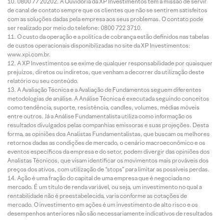
0800 77 20202. A Ouvidoria da XP Investimentos tem a missão de servir
de canal de contato sempre que os clientes que não se sentirem satisfeitos
com as soluções dadas pela empresa aos seus problemas. O contato pode
ser realizado por meio do telefone: 0800 722 3710.
O custo da operação e a política de cobrança estão definidos nas tabelas
de custos operacionais disponibilizadas no site da XP Investimentos:
www.xpi.com.br.
A XP Investimentos se exime de qualquer responsabilidade por quaisquer
prejuízos, diretos ou indiretos, que venham a decorrer da utilização deste
relatório ou seu conteúdo.
A Avaliação Técnica e a Avaliação de Fundamentos seguem diferentes
metodologias de análise. A Análise Técnica é executada seguindo conceitos
como tendência, suporte, resistência, candles, volumes, médias móveis
entre outros. Já a Análise Fundamentalista utiliza como informação os
resultados divulgados pelas companhias emissoras e suas projeções. Desta
forma, as opiniões dos Analistas Fundamentalistas, que buscam os melhores
retornos dadas as condições de mercado, o cenário macroeconômico e os
eventos específicos da empresa e do setor, podem divergir das opiniões dos
Analistas Técnicos, que visam identificar os movimentos mais prováveis dos
preços dos ativos, com utilização de “stops” para limitar as possíveis perdas.
Ação é uma fração do capital de uma empresa que é negociada no
mercado. É um título de renda variável, ou seja, um investimento no qual a
rentabilidade não é preestabelecida, varia conforme as cotações de
mercado. O investimento em ações é um investimento de alto risco e os
desempenhos anteriores não são necessariamente indicativos de resultados