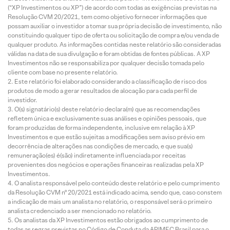
(“XP Investimentos ou XP”) de acordo com todas as exigências previstas na
Resolução CVM 20/2021, tem como objetivo fornecer informações que
possam auxiliar o investidor a tomar sua própria decisão de investimento, não
constituindo qualquer tipo de oferta ou solicitação de compra e/ou venda de
qualquer produto. As informações contidas neste relatório são consideradas
válidas na data de sua divulgação e foram obtidas de fontes públicas. A XP
Investimentos não se responsabiliza por qualquer decisão tomada pelo
cliente com base no presente relatório.
Este relatório foi elaborado considerando a classificação de risco dos
produtos de modo a gerar resultados de alocação para cada perfil de
investidor.
O(s) signatário(s) deste relatório declara(m) que as recomendações
refletem única e exclusivamente suas análises e opiniões pessoais, que
foram produzidas de forma independente, inclusive em relação à XP
Investimentos e que estão sujeitas a modificações sem aviso prévio em
decorrência de alterações nas condições de mercado, e que sua(s)
remuneração(es) é(são) indiretamente influenciada por receitas
provenientes dos negócios e operações financeiras realizadas pela XP
Investimentos.
O analista responsável pelo conteúdo deste relatório e pelo cumprimento
da Resolução CVM nº 20/2021 está indicado acima, sendo que, caso constem
a indicação de mais um analista no relatório, o responsável será o primeiro
analista credenciado a ser mencionado no relatório.
Os analistas da XP Investimentos estão obrigados ao cumprimento de
todas as regras previstas no Código de Conduta da APIMEC Brasil para o