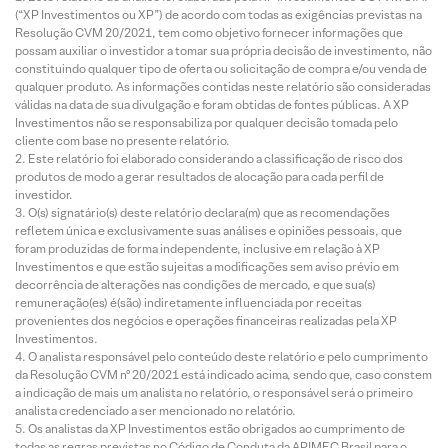
(“XP Investimentos ou XP”) de acordo com todas as exigências previstas na
Resolução CVM 20/2021, tem como objetivo fornecer informações que
possam auxiliar o investidor a tomar sua própria decisão de investimento, não
constituindo qualquer tipo de oferta ou solicitação de compra e/ou venda de
qualquer produto. As informações contidas neste relatório são consideradas
válidas na data de sua divulgação e foram obtidas de fontes públicas. A XP
Investimentos não se responsabiliza por qualquer decisão tomada pelo
cliente com base no presente relatório.
Este relatório foi elaborado considerando a classificação de risco dos
produtos de modo a gerar resultados de alocação para cada perfil de
investidor.
O(s) signatário(s) deste relatório declara(m) que as recomendações
refletem única e exclusivamente suas análises e opiniões pessoais, que
foram produzidas de forma independente, inclusive em relação à XP
Investimentos e que estão sujeitas a modificações sem aviso prévio em
decorrência de alterações nas condições de mercado, e que sua(s)
remuneração(es) é(são) indiretamente influenciada por receitas
provenientes dos negócios e operações financeiras realizadas pela XP
Investimentos.
O analista responsável pelo conteúdo deste relatório e pelo cumprimento
da Resolução CVM nº 20/2021 está indicado acima, sendo que, caso constem
a indicação de mais um analista no relatório, o responsável será o primeiro
analista credenciado a ser mencionado no relatório.
Os analistas da XP Investimentos estão obrigados ao cumprimento de
todas as regras previstas no Código de Conduta da APIMEC Brasil para o