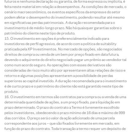
futuros e nenhuma declaração ou garantia, de forma expressa ou implícita, é
feita neste material em relação a desempenhos. As condições de mercado, o
cenário macroeconômico, os eventos específicos da empresa e do setor
podem afetar o desempenho do investimento, podendo resultar até mesmo
em significativas perdas patrimoniais. A duração recomendada para o
investimento é de médio-longo prazo. Não há quaisquer garantias sobre o
patrimônio do cliente neste tipo de produto.
O investimento em opções é preferencialmente indicado para
investidores de perfil agressivo, de acordo com a política de suitability
praticada pela XP Investimentos. No mercado de opções, são negociados
direitos de compra ou venda de um bem por preço fixado em data futura,
devendo o adquirente do direito negociado pagar um prêmio ao vendedor tal
como num acordo seguro. As operações com esses derivativos são
consideradas de risco muito alto por apresentarem altas relações de risco e
retorno e algumas posições apresentarem a possibilidade de perdas
superiores ao capital investido. A duração recomendada para o investimento
é de curto prazo e o patrimônio do cliente não está garantido neste tipo de
produto.
O investimento em termos são contratos para compra ou a venda de uma
determinada quantidade de ações, a um preço fixado, para liquidação em
prazo determinado. O prazo do contrato a Termo é livremente escolhido
pelos investidores, obedecendo o prazo mínimo de 16 dias e máximo de 999
dias corridos. O preço será o valor da ação adicionado de uma parcela
correspondente aos juros – que são fixados livremente em mercado, em
função do prazo do contrato. Toda transação a termo requer um depósito de