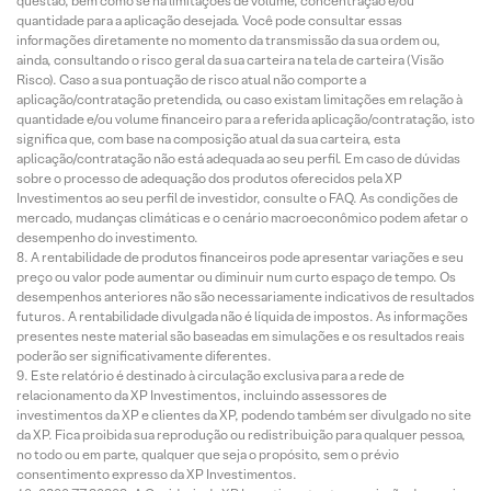
questão, bem como se há limitações de volume, concentração e/ou
quantidade para a aplicação desejada. Você pode consultar essas
informações diretamente no momento da transmissão da sua ordem ou,
ainda, consultando o risco geral da sua carteira na tela de carteira (Visão
Risco). Caso a sua pontuação de risco atual não comporte a
aplicação/contratação pretendida, ou caso existam limitações em relação à
quantidade e/ou volume financeiro para a referida aplicação/contratação, isto
significa que, com base na composição atual da sua carteira, esta
aplicação/contratação não está adequada ao seu perfil. Em caso de dúvidas
sobre o processo de adequação dos produtos oferecidos pela XP
Investimentos ao seu perfil de investidor, consulte o FAQ. As condições de
mercado, mudanças climáticas e o cenário macroeconômico podem afetar o
desempenho do investimento.
A rentabilidade de produtos financeiros pode apresentar variações e seu
preço ou valor pode aumentar ou diminuir num curto espaço de tempo. Os
desempenhos anteriores não são necessariamente indicativos de resultados
futuros. A rentabilidade divulgada não é líquida de impostos. As informações
presentes neste material são baseadas em simulações e os resultados reais
poderão ser significativamente diferentes.
Este relatório é destinado à circulação exclusiva para a rede de
relacionamento da XP Investimentos, incluindo assessores de
investimentos da XP e clientes da XP, podendo também ser divulgado no site
da XP. Fica proibida sua reprodução ou redistribuição para qualquer pessoa,
no todo ou em parte, qualquer que seja o propósito, sem o prévio
consentimento expresso da XP Investimentos.