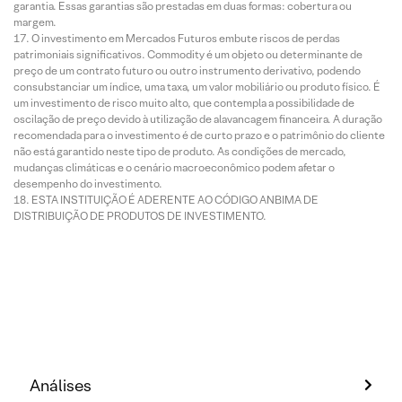
garantia. Essas garantias são prestadas em duas formas: cobertura ou
margem.
O investimento em Mercados Futuros embute riscos de perdas
patrimoniais significativos. Commodity é um objeto ou determinante de
preço de um contrato futuro ou outro instrumento derivativo, podendo
consubstanciar um índice, uma taxa, um valor mobiliário ou produto físico. É
um investimento de risco muito alto, que contempla a possibilidade de
oscilação de preço devido à utilização de alavancagem financeira. A duração
recomendada para o investimento é de curto prazo e o patrimônio do cliente
não está garantido neste tipo de produto. As condições de mercado,
mudanças climáticas e o cenário macroeconômico podem afetar o
desempenho do investimento.
ESTA INSTITUIÇÃO É ADERENTE AO CÓDIGO ANBIMA DE
DISTRIBUIÇÃO DE PRODUTOS DE INVESTIMENTO.
Análises