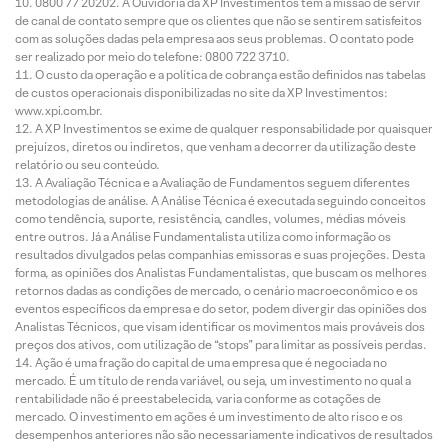
0800 77 20202. A Ouvidoria da XP Investimentos tem a missão de servir
de canal de contato sempre que os clientes que não se sentirem satisfeitos
com as soluções dadas pela empresa aos seus problemas. O contato pode
ser realizado por meio do telefone: 0800 722 3710.
O custo da operação e a política de cobrança estão definidos nas tabelas
de custos operacionais disponibilizadas no site da XP Investimentos:
www.xpi.com.br.
A XP Investimentos se exime de qualquer responsabilidade por quaisquer
prejuízos, diretos ou indiretos, que venham a decorrer da utilização deste
relatório ou seu conteúdo.
A Avaliação Técnica e a Avaliação de Fundamentos seguem diferentes
metodologias de análise. A Análise Técnica é executada seguindo conceitos
como tendência, suporte, resistência, candles, volumes, médias móveis
entre outros. Já a Análise Fundamentalista utiliza como informação os
resultados divulgados pelas companhias emissoras e suas projeções. Desta
forma, as opiniões dos Analistas Fundamentalistas, que buscam os melhores
retornos dadas as condições de mercado, o cenário macroeconômico e os
eventos específicos da empresa e do setor, podem divergir das opiniões dos
Analistas Técnicos, que visam identificar os movimentos mais prováveis dos
preços dos ativos, com utilização de “stops” para limitar as possíveis perdas.
Ação é uma fração do capital de uma empresa que é negociada no
mercado. É um título de renda variável, ou seja, um investimento no qual a
rentabilidade não é preestabelecida, varia conforme as cotações de
mercado. O investimento em ações é um investimento de alto risco e os
desempenhos anteriores não são necessariamente indicativos de resultados