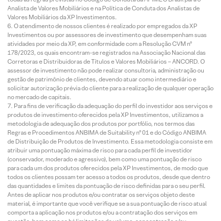
Analista de Valores Mobiliários e na Política de Conduta dos Analistas de
Valores Mobiliários da XP Investimentos.
O atendimento de nossos clientes é realizado por empregados da XP
Investimentos ou por assessores de investimento que desempenham suas
atividades por meio da XP, em conformidade com a Resolução CVM nº
178/2023, os quais encontram-se registrados na Associação Nacional das
Corretoras e Distribuidoras de Títulos e Valores Mobiliários – ANCORD. O
assessor de investimento não pode realizar consultoria, administração ou
gestão de patrimônio de clientes, devendo atuar como intermediário e
solicitar autorização prévia do cliente para a realização de qualquer operação
no mercado de capitais.
Para fins de verificação da adequação do perfil do investidor aos serviços e
produtos de investimento oferecidos pela XP Investimentos, utilizamos a
metodologia de adequação dos produtos por portfólio, nos termos das
Regras e Procedimentos ANBIMA de Suitability nº 01 e do Código ANBIMA
de Distribuição de Produtos de Investimento. Essa metodologia consiste em
atribuir uma pontuação máxima de risco para cada perfil de investidor
(conservador, moderado e agressivo), bem como uma pontuação de risco
para cada um dos produtos oferecidos pela XP Investimentos, de modo que
todos os clientes possam ter acesso a todos os produtos, desde que dentro
das quantidades e limites da pontuação de risco definidas para o seu perfil.
Antes de aplicar nos produtos e/ou contratar os serviços objeto deste
material, é importante que você verifique se a sua pontuação de risco atual
comporta a aplicação nos produtos e/ou a contratação dos serviços em