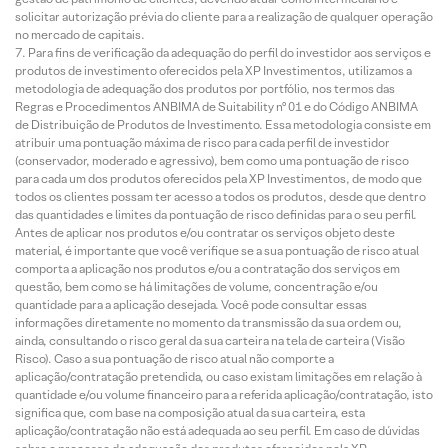
solicitar autorização prévia do cliente para a realização de qualquer operação
no mercado de capitais.
Para fins de verificação da adequação do perfil do investidor aos serviços e
produtos de investimento oferecidos pela XP Investimentos, utilizamos a
metodologia de adequação dos produtos por portfólio, nos termos das
Regras e Procedimentos ANBIMA de Suitability nº 01 e do Código ANBIMA
de Distribuição de Produtos de Investimento. Essa metodologia consiste em
atribuir uma pontuação máxima de risco para cada perfil de investidor
(conservador, moderado e agressivo), bem como uma pontuação de risco
para cada um dos produtos oferecidos pela XP Investimentos, de modo que
todos os clientes possam ter acesso a todos os produtos, desde que dentro
das quantidades e limites da pontuação de risco definidas para o seu perfil.
Antes de aplicar nos produtos e/ou contratar os serviços objeto deste
material, é importante que você verifique se a sua pontuação de risco atual
comporta a aplicação nos produtos e/ou a contratação dos serviços em
questão, bem como se há limitações de volume, concentração e/ou
quantidade para a aplicação desejada. Você pode consultar essas
informações diretamente no momento da transmissão da sua ordem ou,
ainda, consultando o risco geral da sua carteira na tela de carteira (Visão
Risco). Caso a sua pontuação de risco atual não comporte a
aplicação/contratação pretendida, ou caso existam limitações em relação à
quantidade e/ou volume financeiro para a referida aplicação/contratação, isto
significa que, com base na composição atual da sua carteira, esta
aplicação/contratação não está adequada ao seu perfil. Em caso de dúvidas