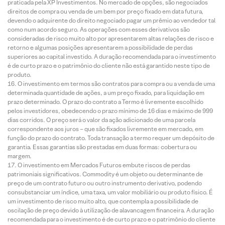
praticada pela XP Investimentos. No mercado de opções, são negociados
direitos de compra ou venda de um bem por preço fixado em data futura,
devendo o adquirente do direito negociado pagar um prêmio ao vendedor tal
como num acordo seguro. As operações com esses derivativos são
consideradas de risco muito alto por apresentarem altas relações de risco e
retorno e algumas posições apresentarem a possibilidade de perdas
superiores ao capital investido. A duração recomendada para o investimento
é de curto prazo e o patrimônio do cliente não está garantido neste tipo de
produto.
O investimento em termos são contratos para compra ou a venda de uma
determinada quantidade de ações, a um preço fixado, para liquidação em
prazo determinado. O prazo do contrato a Termo é livremente escolhido
pelos investidores, obedecendo o prazo mínimo de 16 dias e máximo de 999
dias corridos. O preço será o valor da ação adicionado de uma parcela
correspondente aos juros – que são fixados livremente em mercado, em
função do prazo do contrato. Toda transação a termo requer um depósito de
garantia. Essas garantias são prestadas em duas formas: cobertura ou
margem.
O investimento em Mercados Futuros embute riscos de perdas
patrimoniais significativos. Commodity é um objeto ou determinante de
preço de um contrato futuro ou outro instrumento derivativo, podendo
consubstanciar um índice, uma taxa, um valor mobiliário ou produto físico. É
um investimento de risco muito alto, que contempla a possibilidade de
oscilação de preço devido à utilização de alavancagem financeira. A duração
recomendada para o investimento é de curto prazo e o patrimônio do cliente