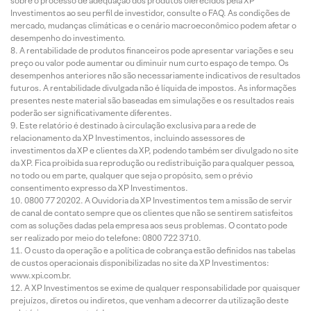
sobre o processo de adequação dos produtos oferecidos pela XP
Investimentos ao seu perfil de investidor, consulte o FAQ. As condições de
mercado, mudanças climáticas e o cenário macroeconômico podem afetar o
desempenho do investimento.
A rentabilidade de produtos financeiros pode apresentar variações e seu
preço ou valor pode aumentar ou diminuir num curto espaço de tempo. Os
desempenhos anteriores não são necessariamente indicativos de resultados
futuros. A rentabilidade divulgada não é líquida de impostos. As informações
presentes neste material são baseadas em simulações e os resultados reais
poderão ser significativamente diferentes.
Este relatório é destinado à circulação exclusiva para a rede de
relacionamento da XP Investimentos, incluindo assessores de
investimentos da XP e clientes da XP, podendo também ser divulgado no site
da XP. Fica proibida sua reprodução ou redistribuição para qualquer pessoa,
no todo ou em parte, qualquer que seja o propósito, sem o prévio
consentimento expresso da XP Investimentos.
0800 77 20202. A Ouvidoria da XP Investimentos tem a missão de servir
de canal de contato sempre que os clientes que não se sentirem satisfeitos
com as soluções dadas pela empresa aos seus problemas. O contato pode
ser realizado por meio do telefone: 0800 722 3710.
O custo da operação e a política de cobrança estão definidos nas tabelas
de custos operacionais disponibilizadas no site da XP Investimentos:
www.xpi.com.br.
A XP Investimentos se exime de qualquer responsabilidade por quaisquer
prejuízos, diretos ou indiretos, que venham a decorrer da utilização deste