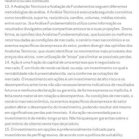
relatório ou seu conteúdo.
A Avaliação Técnica e a Avaliação de Fundamentos seguem diferentes
metodologias de análise. A Análise Técnica é executada seguindo conceitos
como tendência, suporte, resistência, candles, volumes, médias móveis
entre outros. Já a Análise Fundamentalista utiliza como informação os
resultados divulgados pelas companhias emissoras e suas projeções. Desta
forma, as opiniões dos Analistas Fundamentalistas, que buscam os melhores
retornos dadas as condições de mercado, o cenário macroeconômico e os
eventos específicos da empresa e do setor, podem divergir das opiniões dos
Analistas Técnicos, que visam identificar os movimentos mais prováveis dos
preços dos ativos, com utilização de “stops” para limitar as possíveis perdas.
Ação é uma fração do capital de uma empresa que é negociada no
mercado. É um título de renda variável, ou seja, um investimento no qual a
rentabilidade não é preestabelecida, varia conforme as cotações de
mercado. O investimento em ações é um investimento de alto risco e os
desempenhos anteriores não são necessariamente indicativos de resultados
futuros e nenhuma declaração ou garantia, de forma expressa ou implícita, é
feita neste material em relação a desempenhos. As condições de mercado, o
cenário macroeconômico, os eventos específicos da empresa e do setor
podem afetar o desempenho do investimento, podendo resultar até mesmo
em significativas perdas patrimoniais. A duração recomendada para o
investimento é de médio-longo prazo. Não há quaisquer garantias sobre o
patrimônio do cliente neste tipo de produto.
O investimento em opções é preferencialmente indicado para
investidores de perfil agressivo, de acordo com a política de suitability