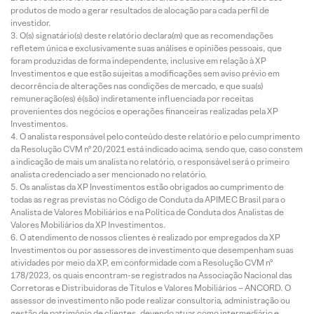
produtos de modo a gerar resultados de alocação para cada perfil de
investidor.
O(s) signatário(s) deste relatório declara(m) que as recomendações
refletem única e exclusivamente suas análises e opiniões pessoais, que
foram produzidas de forma independente, inclusive em relação à XP
Investimentos e que estão sujeitas a modificações sem aviso prévio em
decorrência de alterações nas condições de mercado, e que sua(s)
remuneração(es) é(são) indiretamente influenciada por receitas
provenientes dos negócios e operações financeiras realizadas pela XP
Investimentos.
O analista responsável pelo conteúdo deste relatório e pelo cumprimento
da Resolução CVM nº 20/2021 está indicado acima, sendo que, caso constem
a indicação de mais um analista no relatório, o responsável será o primeiro
analista credenciado a ser mencionado no relatório.
Os analistas da XP Investimentos estão obrigados ao cumprimento de
todas as regras previstas no Código de Conduta da APIMEC Brasil para o
Analista de Valores Mobiliários e na Política de Conduta dos Analistas de
Valores Mobiliários da XP Investimentos.
O atendimento de nossos clientes é realizado por empregados da XP
Investimentos ou por assessores de investimento que desempenham suas
atividades por meio da XP, em conformidade com a Resolução CVM nº
178/2023, os quais encontram-se registrados na Associação Nacional das
Corretoras e Distribuidoras de Títulos e Valores Mobiliários – ANCORD. O
assessor de investimento não pode realizar consultoria, administração ou
gestão de patrimônio de clientes, devendo atuar como intermediário e