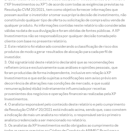
(“XP Investimentos ou XP”) de acordo com todas as exigências previstas na
Resolução CVM 20/2021, tem como objetivo fornecer informações que
possam auxiliar o investidor a tomar sua própria decisão de investimento, não
constituindo qualquer tipo de oferta ou solicitação de compra e/ou venda de
qualquer produto. As informações contidas neste relatório são consideradas
válidas na data de sua divulgação e foram obtidas de fontes públicas. A XP
Investimentos não se responsabiliza por qualquer decisão tomada pelo
cliente com base no presente relatório.
Este relatório foi elaborado considerando a classificação de risco dos
produtos de modo a gerar resultados de alocação para cada perfil de
investidor.
O(s) signatário(s) deste relatório declara(m) que as recomendações
refletem única e exclusivamente suas análises e opiniões pessoais, que
foram produzidas de forma independente, inclusive em relação à XP
Investimentos e que estão sujeitas a modificações sem aviso prévio em
decorrência de alterações nas condições de mercado, e que sua(s)
remuneração(es) é(são) indiretamente influenciada por receitas
provenientes dos negócios e operações financeiras realizadas pela XP
Investimentos.
O analista responsável pelo conteúdo deste relatório e pelo cumprimento
da Resolução CVM nº 20/2021 está indicado acima, sendo que, caso constem
a indicação de mais um analista no relatório, o responsável será o primeiro
analista credenciado a ser mencionado no relatório.
Os analistas da XP Investimentos estão obrigados ao cumprimento de
todas as regras previstas no Código de Conduta da APIMEC Brasil para o