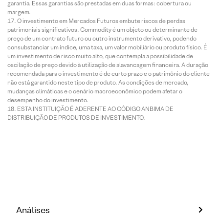
garantia. Essas garantias são prestadas em duas formas: cobertura ou
margem.
O investimento em Mercados Futuros embute riscos de perdas
patrimoniais significativos. Commodity é um objeto ou determinante de
preço de um contrato futuro ou outro instrumento derivativo, podendo
consubstanciar um índice, uma taxa, um valor mobiliário ou produto físico. É
um investimento de risco muito alto, que contempla a possibilidade de
oscilação de preço devido à utilização de alavancagem financeira. A duração
recomendada para o investimento é de curto prazo e o patrimônio do cliente
não está garantido neste tipo de produto. As condições de mercado,
mudanças climáticas e o cenário macroeconômico podem afetar o
desempenho do investimento.
ESTA INSTITUIÇÃO É ADERENTE AO CÓDIGO ANBIMA DE
DISTRIBUIÇÃO DE PRODUTOS DE INVESTIMENTO.
Análises