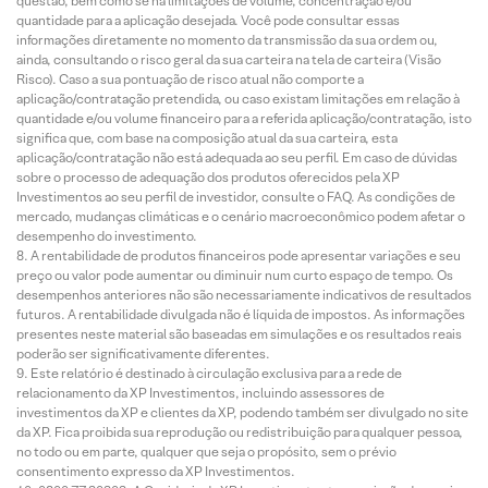
questão, bem como se há limitações de volume, concentração e/ou
quantidade para a aplicação desejada. Você pode consultar essas
informações diretamente no momento da transmissão da sua ordem ou,
ainda, consultando o risco geral da sua carteira na tela de carteira (Visão
Risco). Caso a sua pontuação de risco atual não comporte a
aplicação/contratação pretendida, ou caso existam limitações em relação à
quantidade e/ou volume financeiro para a referida aplicação/contratação, isto
significa que, com base na composição atual da sua carteira, esta
aplicação/contratação não está adequada ao seu perfil. Em caso de dúvidas
sobre o processo de adequação dos produtos oferecidos pela XP
Investimentos ao seu perfil de investidor, consulte o FAQ. As condições de
mercado, mudanças climáticas e o cenário macroeconômico podem afetar o
desempenho do investimento.
A rentabilidade de produtos financeiros pode apresentar variações e seu
preço ou valor pode aumentar ou diminuir num curto espaço de tempo. Os
desempenhos anteriores não são necessariamente indicativos de resultados
futuros. A rentabilidade divulgada não é líquida de impostos. As informações
presentes neste material são baseadas em simulações e os resultados reais
poderão ser significativamente diferentes.
Este relatório é destinado à circulação exclusiva para a rede de
relacionamento da XP Investimentos, incluindo assessores de
investimentos da XP e clientes da XP, podendo também ser divulgado no site
da XP. Fica proibida sua reprodução ou redistribuição para qualquer pessoa,
no todo ou em parte, qualquer que seja o propósito, sem o prévio
consentimento expresso da XP Investimentos.