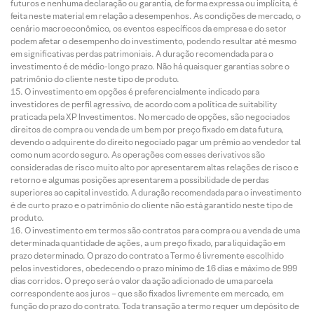
futuros e nenhuma declaração ou garantia, de forma expressa ou implícita, é
feita neste material em relação a desempenhos. As condições de mercado, o
cenário macroeconômico, os eventos específicos da empresa e do setor
podem afetar o desempenho do investimento, podendo resultar até mesmo
em significativas perdas patrimoniais. A duração recomendada para o
investimento é de médio-longo prazo. Não há quaisquer garantias sobre o
patrimônio do cliente neste tipo de produto.
O investimento em opções é preferencialmente indicado para
investidores de perfil agressivo, de acordo com a política de suitability
praticada pela XP Investimentos. No mercado de opções, são negociados
direitos de compra ou venda de um bem por preço fixado em data futura,
devendo o adquirente do direito negociado pagar um prêmio ao vendedor tal
como num acordo seguro. As operações com esses derivativos são
consideradas de risco muito alto por apresentarem altas relações de risco e
retorno e algumas posições apresentarem a possibilidade de perdas
superiores ao capital investido. A duração recomendada para o investimento
é de curto prazo e o patrimônio do cliente não está garantido neste tipo de
produto.
O investimento em termos são contratos para compra ou a venda de uma
determinada quantidade de ações, a um preço fixado, para liquidação em
prazo determinado. O prazo do contrato a Termo é livremente escolhido
pelos investidores, obedecendo o prazo mínimo de 16 dias e máximo de 999
dias corridos. O preço será o valor da ação adicionado de uma parcela
correspondente aos juros – que são fixados livremente em mercado, em
função do prazo do contrato. Toda transação a termo requer um depósito de