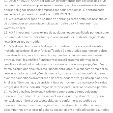
0800 77 20202. A Ouvidoria da XP Investimentos tem a missão de servir
de canal de contato sempre que os clientes que não se sentirem satisfeitos
com as soluções dadas pela empresa aos seus problemas. O contato pode
ser realizado por meio do telefone: 0800 722 3710.
O custo da operação e a política de cobrança estão definidos nas tabelas
de custos operacionais disponibilizadas no site da XP Investimentos:
www.xpi.com.br.
A XP Investimentos se exime de qualquer responsabilidade por quaisquer
prejuízos, diretos ou indiretos, que venham a decorrer da utilização deste
relatório ou seu conteúdo.
A Avaliação Técnica e a Avaliação de Fundamentos seguem diferentes
metodologias de análise. A Análise Técnica é executada seguindo conceitos
como tendência, suporte, resistência, candles, volumes, médias móveis
entre outros. Já a Análise Fundamentalista utiliza como informação os
resultados divulgados pelas companhias emissoras e suas projeções. Desta
forma, as opiniões dos Analistas Fundamentalistas, que buscam os melhores
retornos dadas as condições de mercado, o cenário macroeconômico e os
eventos específicos da empresa e do setor, podem divergir das opiniões dos
Analistas Técnicos, que visam identificar os movimentos mais prováveis dos
preços dos ativos, com utilização de “stops” para limitar as possíveis perdas.
Ação é uma fração do capital de uma empresa que é negociada no
mercado. É um título de renda variável, ou seja, um investimento no qual a
rentabilidade não é preestabelecida, varia conforme as cotações de
mercado. O investimento em ações é um investimento de alto risco e os
desempenhos anteriores não são necessariamente indicativos de resultados