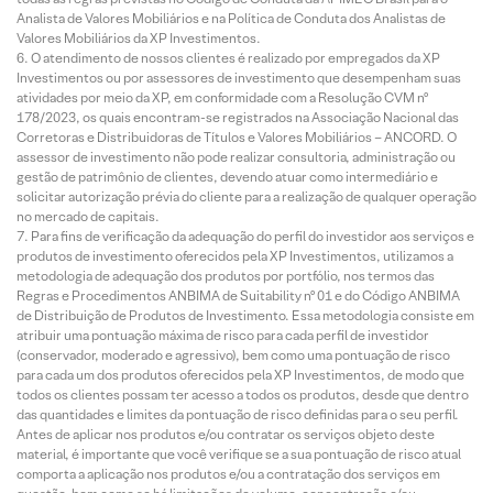
Analista de Valores Mobiliários e na Política de Conduta dos Analistas de
Valores Mobiliários da XP Investimentos.
O atendimento de nossos clientes é realizado por empregados da XP
Investimentos ou por assessores de investimento que desempenham suas
atividades por meio da XP, em conformidade com a Resolução CVM nº
178/2023, os quais encontram-se registrados na Associação Nacional das
Corretoras e Distribuidoras de Títulos e Valores Mobiliários – ANCORD. O
assessor de investimento não pode realizar consultoria, administração ou
gestão de patrimônio de clientes, devendo atuar como intermediário e
solicitar autorização prévia do cliente para a realização de qualquer operação
no mercado de capitais.
Para fins de verificação da adequação do perfil do investidor aos serviços e
produtos de investimento oferecidos pela XP Investimentos, utilizamos a
metodologia de adequação dos produtos por portfólio, nos termos das
Regras e Procedimentos ANBIMA de Suitability nº 01 e do Código ANBIMA
de Distribuição de Produtos de Investimento. Essa metodologia consiste em
atribuir uma pontuação máxima de risco para cada perfil de investidor
(conservador, moderado e agressivo), bem como uma pontuação de risco
para cada um dos produtos oferecidos pela XP Investimentos, de modo que
todos os clientes possam ter acesso a todos os produtos, desde que dentro
das quantidades e limites da pontuação de risco definidas para o seu perfil.
Antes de aplicar nos produtos e/ou contratar os serviços objeto deste
material, é importante que você verifique se a sua pontuação de risco atual
comporta a aplicação nos produtos e/ou a contratação dos serviços em