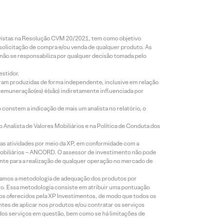
revistas na Resolução CVM 20/2021, tem como objetivo
 solicitação de compra e/ou venda de qualquer produto. As
 não se responsabiliza por qualquer decisão tomada pelo
estidor.
foram produzidas de forma independente, inclusive em relação
 remuneração(es) é(são) indiretamente influenciada por
constem a indicação de mais um analista no relatório, o
Analista de Valores Mobiliários e na Política de Conduta dos
s atividades por meio da XP, em conformidade com a
Mobiliários – ANCORD. O assessor de investimento não pode
iente para a realização de qualquer operação no mercado de
lizamos a metodologia de adequação dos produtos por
to. Essa metodologia consiste em atribuir uma pontuação
tos oferecidos pela XP Investimentos, de modo que todos os
ntes de aplicar nos produtos e/ou contratar os serviços
 dos serviços em questão, bem como se há limitações de