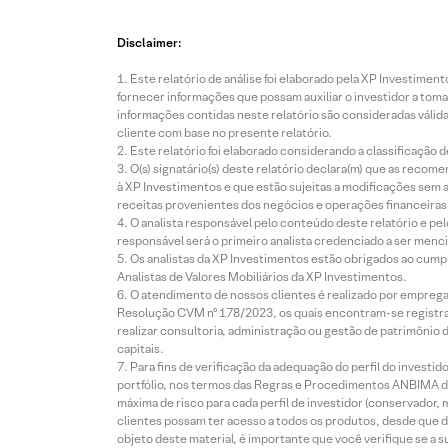
Disclaimer:
Este relatório de análise foi elaborado pela XP Investim
fornecer informações que possam auxiliar o investidor a toma
informações contidas neste relatório são consideradas válida
cliente com base no presente relatório.
Este relatório foi elaborado considerando a classificação d
O(s) signatário(s) deste relatório declara(m) que as reco
à XP Investimentos e que estão sujeitas a modificações sem 
receitas provenientes dos negócios e operações financeiras 
O analista responsável pelo conteúdo deste relatório e pe
responsável será o primeiro analista credenciado a ser menci
Os analistas da XP Investimentos estão obrigados ao cumpr
Analistas de Valores Mobiliários da XP Investimentos.
O atendimento de nossos clientes é realizado por empreg
Resolução CVM nº 178/2023, os quais encontram-se registrad
realizar consultoria, administração ou gestão de patrimônio 
capitais.
Para fins de verificação da adequação do perfil do invest
portfólio, nos termos das Regras e Procedimentos ANBIMA de
máxima de risco para cada perfil de investidor (conservado
clientes possam ter acesso a todos os produtos, desde que de
objeto deste material, é importante que você verifique se a