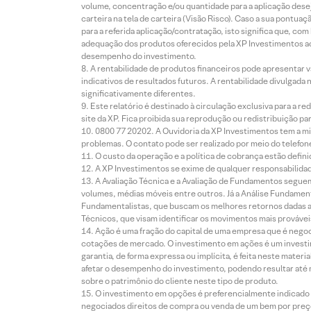
volume, concentração e/ou quantidade para a aplicação dese
carteira na tela de carteira (Visão Risco). Caso a sua pontu
para a referida aplicação/contratação, isto significa que, co
adequação dos produtos oferecidos pela XP Investimentos ao
desempenho do investimento.
A rentabilidade de produtos financeiros pode apresentar
indicativos de resultados futuros. A rentabilidade divulgada
significativamente diferentes.
Este relatório é destinado à circulação exclusiva para a 
site da XP. Fica proibida sua reprodução ou redistribuição p
0800 77 20202. A Ouvidoria da XP Investimentos tem a mi
problemas. O contato pode ser realizado por meio do telefon
O custo da operação e a política de cobrança estão defini
A XP Investimentos se exime de qualquer responsabilidade
A Avaliação Técnica e a Avaliação de Fundamentos seguem
volumes, médias móveis entre outros. Já a Análise Fundament
Fundamentalistas, que buscam os melhores retornos dadas as
Técnicos, que visam identificar os movimentos mais prováveis 
Ação é uma fração do capital de uma empresa que é negoci
cotações de mercado. O investimento em ações é um investi
garantia, de forma expressa ou implícita, é feita neste ma
afetar o desempenho do investimento, podendo resultar até 
sobre o patrimônio do cliente neste tipo de produto.
O investimento em opções é preferencialmente indicado pa
negociados direitos de compra ou venda de um bem por preço