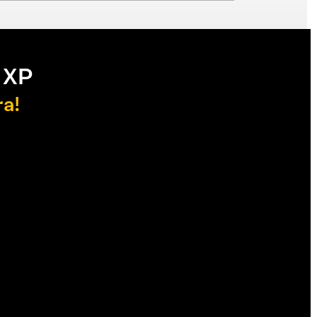
 XP
ra!