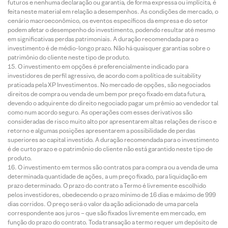
futuros e nenhuma declaração ou garantia, de forma expressa ou implícita, é
feita neste material em relação a desempenhos. As condições de mercado, o
cenário macroeconômico, os eventos específicos da empresa e do setor
podem afetar o desempenho do investimento, podendo resultar até mesmo
em significativas perdas patrimoniais. A duração recomendada para o
investimento é de médio-longo prazo. Não há quaisquer garantias sobre o
patrimônio do cliente neste tipo de produto.
O investimento em opções é preferencialmente indicado para
investidores de perfil agressivo, de acordo com a política de suitability
praticada pela XP Investimentos. No mercado de opções, são negociados
direitos de compra ou venda de um bem por preço fixado em data futura,
devendo o adquirente do direito negociado pagar um prêmio ao vendedor tal
como num acordo seguro. As operações com esses derivativos são
consideradas de risco muito alto por apresentarem altas relações de risco e
retorno e algumas posições apresentarem a possibilidade de perdas
superiores ao capital investido. A duração recomendada para o investimento
é de curto prazo e o patrimônio do cliente não está garantido neste tipo de
produto.
O investimento em termos são contratos para compra ou a venda de uma
determinada quantidade de ações, a um preço fixado, para liquidação em
prazo determinado. O prazo do contrato a Termo é livremente escolhido
pelos investidores, obedecendo o prazo mínimo de 16 dias e máximo de 999
dias corridos. O preço será o valor da ação adicionado de uma parcela
correspondente aos juros – que são fixados livremente em mercado, em
função do prazo do contrato. Toda transação a termo requer um depósito de