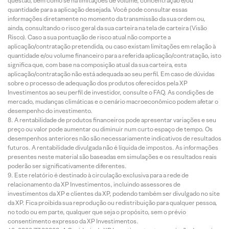
questão, bem como se há limitações de volume, concentração e/ou
quantidade para a aplicação desejada. Você pode consultar essas
informações diretamente no momento da transmissão da sua ordem ou,
ainda, consultando o risco geral da sua carteira na tela de carteira (Visão
Risco). Caso a sua pontuação de risco atual não comporte a
aplicação/contratação pretendida, ou caso existam limitações em relação à
quantidade e/ou volume financeiro para a referida aplicação/contratação, isto
significa que, com base na composição atual da sua carteira, esta
aplicação/contratação não está adequada ao seu perfil. Em caso de dúvidas
sobre o processo de adequação dos produtos oferecidos pela XP
Investimentos ao seu perfil de investidor, consulte o FAQ. As condições de
mercado, mudanças climáticas e o cenário macroeconômico podem afetar o
desempenho do investimento.
A rentabilidade de produtos financeiros pode apresentar variações e seu
preço ou valor pode aumentar ou diminuir num curto espaço de tempo. Os
desempenhos anteriores não são necessariamente indicativos de resultados
futuros. A rentabilidade divulgada não é líquida de impostos. As informações
presentes neste material são baseadas em simulações e os resultados reais
poderão ser significativamente diferentes.
Este relatório é destinado à circulação exclusiva para a rede de
relacionamento da XP Investimentos, incluindo assessores de
investimentos da XP e clientes da XP, podendo também ser divulgado no site
da XP. Fica proibida sua reprodução ou redistribuição para qualquer pessoa,
no todo ou em parte, qualquer que seja o propósito, sem o prévio
consentimento expresso da XP Investimentos.