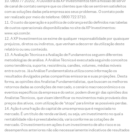
0800 77 20202. A Ouvidoria da XP Investimentos tem a missão de servir
de canal de contato sempre que os clientes que não se sentirem satisfeitos
com as soluções dadas pela empresa aos seus problemas. O contato pode
ser realizado por meio do telefone: 0800 722 3710.
O custo da operação e a política de cobrança estão definidos nas tabelas
de custos operacionais disponibilizadas no site da XP Investimentos:
www.xpi.com.br.
A XP Investimentos se exime de qualquer responsabilidade por quaisquer
prejuízos, diretos ou indiretos, que venham a decorrer da utilização deste
relatório ou seu conteúdo.
A Avaliação Técnica e a Avaliação de Fundamentos seguem diferentes
metodologias de análise. A Análise Técnica é executada seguindo conceitos
como tendência, suporte, resistência, candles, volumes, médias móveis
entre outros. Já a Análise Fundamentalista utiliza como informação os
resultados divulgados pelas companhias emissoras e suas projeções. Desta
forma, as opiniões dos Analistas Fundamentalistas, que buscam os melhores
retornos dadas as condições de mercado, o cenário macroeconômico e os
eventos específicos da empresa e do setor, podem divergir das opiniões dos
Analistas Técnicos, que visam identificar os movimentos mais prováveis dos
preços dos ativos, com utilização de “stops” para limitar as possíveis perdas.
Ação é uma fração do capital de uma empresa que é negociada no
mercado. É um título de renda variável, ou seja, um investimento no qual a
rentabilidade não é preestabelecida, varia conforme as cotações de
mercado. O investimento em ações é um investimento de alto risco e os
desempenhos anteriores não são necessariamente indicativos de resultados