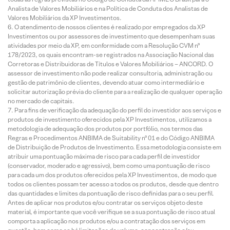
Analista de Valores Mobiliários e na Política de Conduta dos Analistas de
Valores Mobiliários da XP Investimentos.
O atendimento de nossos clientes é realizado por empregados da XP
Investimentos ou por assessores de investimento que desempenham suas
atividades por meio da XP, em conformidade com a Resolução CVM nº
178/2023, os quais encontram-se registrados na Associação Nacional das
Corretoras e Distribuidoras de Títulos e Valores Mobiliários – ANCORD. O
assessor de investimento não pode realizar consultoria, administração ou
gestão de patrimônio de clientes, devendo atuar como intermediário e
solicitar autorização prévia do cliente para a realização de qualquer operação
no mercado de capitais.
Para fins de verificação da adequação do perfil do investidor aos serviços e
produtos de investimento oferecidos pela XP Investimentos, utilizamos a
metodologia de adequação dos produtos por portfólio, nos termos das
Regras e Procedimentos ANBIMA de Suitability nº 01 e do Código ANBIMA
de Distribuição de Produtos de Investimento. Essa metodologia consiste em
atribuir uma pontuação máxima de risco para cada perfil de investidor
(conservador, moderado e agressivo), bem como uma pontuação de risco
para cada um dos produtos oferecidos pela XP Investimentos, de modo que
todos os clientes possam ter acesso a todos os produtos, desde que dentro
das quantidades e limites da pontuação de risco definidas para o seu perfil.
Antes de aplicar nos produtos e/ou contratar os serviços objeto deste
material, é importante que você verifique se a sua pontuação de risco atual
comporta a aplicação nos produtos e/ou a contratação dos serviços em