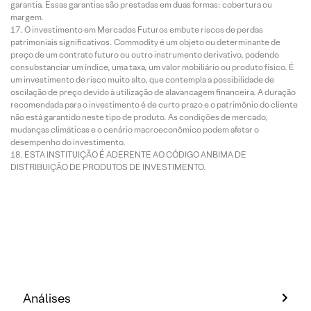
garantia. Essas garantias são prestadas em duas formas: cobertura ou
margem.
O investimento em Mercados Futuros embute riscos de perdas
patrimoniais significativos. Commodity é um objeto ou determinante de
preço de um contrato futuro ou outro instrumento derivativo, podendo
consubstanciar um índice, uma taxa, um valor mobiliário ou produto físico. É
um investimento de risco muito alto, que contempla a possibilidade de
oscilação de preço devido à utilização de alavancagem financeira. A duração
recomendada para o investimento é de curto prazo e o patrimônio do cliente
não está garantido neste tipo de produto. As condições de mercado,
mudanças climáticas e o cenário macroeconômico podem afetar o
desempenho do investimento.
ESTA INSTITUIÇÃO É ADERENTE AO CÓDIGO ANBIMA DE
DISTRIBUIÇÃO DE PRODUTOS DE INVESTIMENTO.
Análises