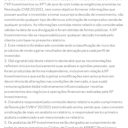
(“XP Investimentos ou XP”) de acordo com todas as exigências previstas na
Resolução CVM 20/2021, tem como objetivo fornecer informações que
possam auxiliar o investidor a tomar sua própria decisão de investimento, não
constituindo qualquer tipo de oferta ou solicitação de compra e/ou venda de
qualquer produto. As informações contidas neste relatório são consideradas
válidas na data de sua divulgação e foram obtidas de fontes públicas. A XP
Investimentos não se responsabiliza por qualquer decisão tomada pelo
cliente com base no presente relatório.
Este relatório foi elaborado considerando a classificação de risco dos
produtos de modo a gerar resultados de alocação para cada perfil de
investidor.
O(s) signatário(s) deste relatório declara(m) que as recomendações
refletem única e exclusivamente suas análises e opiniões pessoais, que
foram produzidas de forma independente, inclusive em relação à XP
Investimentos e que estão sujeitas a modificações sem aviso prévio em
decorrência de alterações nas condições de mercado, e que sua(s)
remuneração(es) é(são) indiretamente influenciada por receitas
provenientes dos negócios e operações financeiras realizadas pela XP
Investimentos.
O analista responsável pelo conteúdo deste relatório e pelo cumprimento
da Resolução CVM nº 20/2021 está indicado acima, sendo que, caso constem
a indicação de mais um analista no relatório, o responsável será o primeiro
analista credenciado a ser mencionado no relatório.
Os analistas da XP Investimentos estão obrigados ao cumprimento de
todas as regras previstas no Código de Conduta da APIMEC Brasil para o