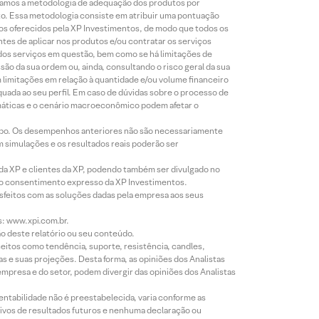
lizamos a metodologia de adequação dos produtos por
to. Essa metodologia consiste em atribuir uma pontuação
tos oferecidos pela XP Investimentos, de modo que todos os
ntes de aplicar nos produtos e/ou contratar os serviços
 dos serviços em questão, bem como se há limitações de
o da sua ordem ou, ainda, consultando o risco geral da sua
m limitações em relação à quantidade e/ou volume financeiro
equada ao seu perfil. Em caso de dúvidas sobre o processo de
imáticas e o cenário macroeconômico podem afetar o
empo. Os desempenhos anteriores não são necessariamente
m simulações e os resultados reais poderão ser
 da XP e clientes da XP, podendo também ser divulgado no
évio consentimento expresso da XP Investimentos.
isfeitos com as soluções dadas pela empresa aos seus
s: www.xpi.com.br.
ão deste relatório ou seu conteúdo.
eitos como tendência, suporte, resistência, candles,
s e suas projeções. Desta forma, as opiniões dos Analistas
presa e do setor, podem divergir das opiniões dos Analistas
entabilidade não é preestabelecida, varia conforme as
ivos de resultados futuros e nenhuma declaração ou