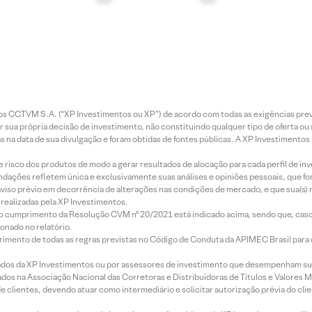
entos CCTVM S.A. (“XP Investimentos ou XP”) de acordo com todas as exigências p
r sua própria decisão de investimento, não constituindo qualquer tipo de oferta ou
s na data de sua divulgação e foram obtidas de fontes públicas. A XP Investimentos
e risco dos produtos de modo a gerar resultados de alocação para cada perfil de inv
mendações refletem única e exclusivamente suas análises e opiniões pessoais, que 
aviso prévio em decorrência de alterações nas condições de mercado, e que sua(s)
realizadas pela XP Investimentos.
lo cumprimento da Resolução CVM nº 20/2021 está indicado acima, sendo que, caso 
onado no relatório.
imento de todas as regras previstas no Código de Conduta da APIMEC Brasil para o 
ados da XP Investimentos ou por assessores de investimento que desempenham sua
os na Associação Nacional das Corretoras e Distribuidoras de Títulos e Valores 
de clientes, devendo atuar como intermediário e solicitar autorização prévia do cl