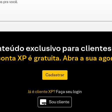
s pra você.
teúdo exclusivo para clientes
conta XP é gratuita. Abra a sua ago
Cadastrar
Já é cliente XP?
Faça seu login
Sou cliente