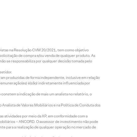
revistas na Resolução CVM 20/2021, tem como objetivo
 solicitação de compra e/ou venda de qualquer produto. As
 não se responsabiliza por qualquer decisão tomada pelo
estidor.
foram produzidas de forma independente, inclusive em relação
 remuneração(es) é(são) indiretamente influenciada por
constem a indicação de mais um analista no relatório, o
Analista de Valores Mobiliários e na Política de Conduta dos
s atividades por meio da XP, em conformidade com a
Mobiliários – ANCORD. O assessor de investimento não pode
iente para a realização de qualquer operação no mercado de