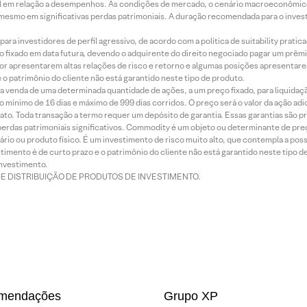
terial em relação a desempenhos. As condições de mercado, o cenário macroeconômi
mesmo em significativas perdas patrimoniais. A duração recomendada para o inves
ra investidores de perfil agressivo, de acordo com a política de suitability prat
 fixado em data futura, devendo o adquirente do direito negociado pagar um prê
or apresentarem altas relações de risco e retorno e algumas posições apresentarem 
o patrimônio do cliente não está garantido neste tipo de produto.
 venda de uma determinada quantidade de ações, a um preço fixado, para liquidaç
 mínimo de 16 dias e máximo de 999 dias corridos. O preço será o valor da ação ad
ato. Toda transação a termo requer um depósito de garantia. Essas garantias são 
rdas patrimoniais significativos. Commodity é um objeto ou determinante de preç
rio ou produto físico. É um investimento de risco muito alto, que contempla a possi
imento é de curto prazo e o patrimônio do cliente não está garantido neste tipo 
nvestimento.
DE DISTRIBUIÇÃO DE PRODUTOS DE INVESTIMENTO.
mendações
Grupo XP