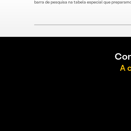
barra de pesquisa na tabela especial que preparamo
Con
A 