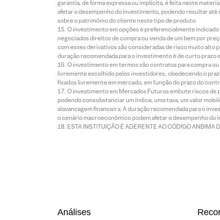
garantia, de forma expressa ou implícita, é feita neste ma
afetar o desempenho do investimento, podendo resultar até 
sobre o patrimônio do cliente neste tipo de produto.
O investimento em opções é preferencialmente indicado pa
negociados direitos de compra ou venda de um bem por preço
com esses derivativos são consideradas de risco muito alto p
duração recomendada para o investimento é de curto prazo e 
O investimento em termos são contratos para compra ou a
livremente escolhido pelos investidores, obedecendo o prazo
fixados livremente em mercado, em função do prazo do contr
O investimento em Mercados Futuros embute riscos de pe
podendo consubstanciar um índice, uma taxa, um valor mobiliá
alavancagem financeira. A duração recomendada para o invest
o cenário macroeconômico podem afetar o desempenho do i
ESTA INSTITUIÇÃO É ADERENTE AO CÓDIGO ANBIMA 
Análises
Reco