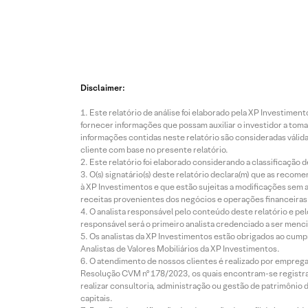
Disclaimer:
Este relatório de análise foi elaborado pela XP Investim
fornecer informações que possam auxiliar o investidor a toma
informações contidas neste relatório são consideradas válida
cliente com base no presente relatório.
Este relatório foi elaborado considerando a classificação d
O(s) signatário(s) deste relatório declara(m) que as reco
à XP Investimentos e que estão sujeitas a modificações sem 
receitas provenientes dos negócios e operações financeiras 
O analista responsável pelo conteúdo deste relatório e pe
responsável será o primeiro analista credenciado a ser menci
Os analistas da XP Investimentos estão obrigados ao cumpr
Analistas de Valores Mobiliários da XP Investimentos.
O atendimento de nossos clientes é realizado por empreg
Resolução CVM nº 178/2023, os quais encontram-se registrad
realizar consultoria, administração ou gestão de patrimônio 
capitais.