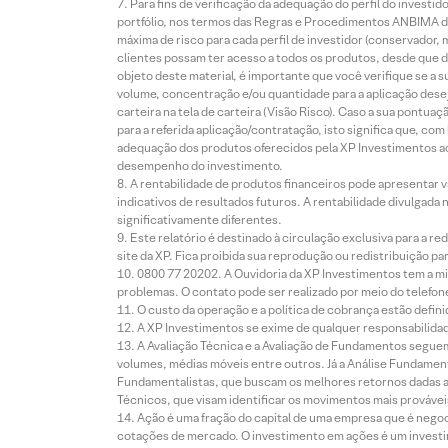
Para fins de verificação da adequação do perfil do invest
portfólio, nos termos das Regras e Procedimentos ANBIMA de
máxima de risco para cada perfil de investidor (conservado
clientes possam ter acesso a todos os produtos, desde que de
objeto deste material, é importante que você verifique se a
volume, concentração e/ou quantidade para a aplicação dese
carteira na tela de carteira (Visão Risco). Caso a sua pontu
para a referida aplicação/contratação, isto significa que, co
adequação dos produtos oferecidos pela XP Investimentos ao
desempenho do investimento.
A rentabilidade de produtos financeiros pode apresentar
indicativos de resultados futuros. A rentabilidade divulgada
significativamente diferentes.
Este relatório é destinado à circulação exclusiva para a 
site da XP. Fica proibida sua reprodução ou redistribuição p
0800 77 20202. A Ouvidoria da XP Investimentos tem a mi
problemas. O contato pode ser realizado por meio do telefon
O custo da operação e a política de cobrança estão defini
A XP Investimentos se exime de qualquer responsabilidade
A Avaliação Técnica e a Avaliação de Fundamentos seguem
volumes, médias móveis entre outros. Já a Análise Fundament
Fundamentalistas, que buscam os melhores retornos dadas as
Técnicos, que visam identificar os movimentos mais prováveis 
Ação é uma fração do capital de uma empresa que é negoci
cotações de mercado. O investimento em ações é um investi