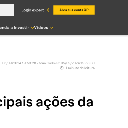
login expert
Abra sua conta XP
enda a Investir
Vídeos
05/09/2024 19:58:28 • Atualizado em 05/09/2024 19:58:30
1 minuto de leitura
ipais ações da