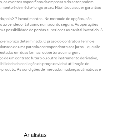
co, os eventos específicos da empresa e do setor podem
timento é de médio-longo prazo. Não há quaisquer garantias
icada pela XP Investimentos. No mercado de opções, são
mio ao vendedor tal como num acordo seguro. As operações
a possibilidade de perdas superiores ao capital investido. A
ão em prazo determinado. O prazo do contrato a Termo é
icionado de uma parcela correspondente aos juros – que são
prestadas em duas formas: cobertura ou margem.
o de um contrato futuro ou outro instrumento derivativo,
bilidade de oscilação de preço devido à utilização de
de produto. As condições de mercado, mudanças climáticas e
Analistas