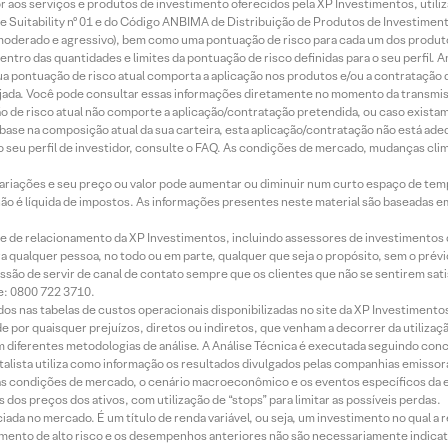
idor aos serviços e produtos de investimento oferecidos pela XP Investimentos, uti
 Suitability nº 01 e do Código ANBIMA de Distribuição de Produtos de Investimen
r, moderado e agressivo), bem como uma pontuação de risco para cada um dos produ
ntro das quantidades e limites da pontuação de risco definidas para o seu perfil. A
 sua pontuação de risco atual comporta a aplicação nos produtos e/ou a contratação
jada. Você pode consultar essas informações diretamente no momento da transmissã
ação de risco atual não comporte a aplicação/contratação pretendida, ou caso exista
m base na composição atual da sua carteira, esta aplicação/contratação não está ad
 seu perfil de investidor, consulte o FAQ. As condições de mercado, mudanças cl
 variações e seu preço ou valor pode aumentar ou diminuir num curto espaço de t
 não é líquida de impostos. As informações presentes neste material são baseadas e
rede de relacionamento da XP Investimentos, incluindo assessores de investimentos
ara qualquer pessoa, no todo ou em parte, qualquer que seja o propósito, sem o pr
ssão de servir de canal de contato sempre que os clientes que não se sentirem sat
e: 0800 722 3710.
dos nas tabelas de custos operacionais disponibilizadas no site da XP Investimento
 por quaisquer prejuízos, diretos ou indiretos, que venham a decorrer da utilizaç
 diferentes metodologias de análise. A Análise Técnica é executada seguindo conc
alista utiliza como informação os resultados divulgados pelas companhias emissora
 condições de mercado, o cenário macroeconômico e os eventos específicos da em
dos preços dos ativos, com utilização de “stops” para limitar as possíveis perdas.
ada no mercado. É um título de renda variável, ou seja, um investimento no qual a r
mento de alto risco e os desempenhos anteriores não são necessariamente indicat