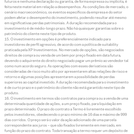
futuros e nenhuma declaração ou garantia, de forma expressa ou implícita, é
feita neste material em relação a desempenhos. As condições de mercado, o
cenário macroeconômico, os eventos específicos da empresa e do setor
podem afetar o desempenho do investimento, podendo resultar até mesmo
em significativas perdas patrimoniais. A duração recomendada para o
investimento é de médio-longo prazo. Não há quaisquer garantias sobre o
patrimônio do cliente neste tipo de produto.
O investimento em opções é preferencialmente indicado para
investidores de perfil agressivo, de acordo com a política de suitability
praticada pela XP Investimentos. No mercado de opções, são negociados
direitos de compra ou venda de um bem por preço fixado em data futura,
devendo o adquirente do direito negociado pagar um prêmio ao vendedor tal
como num acordo seguro. As operações com esses derivativos são
consideradas de risco muito alto por apresentarem altas relações de risco e
retorno e algumas posições apresentarem a possibilidade de perdas
superiores ao capital investido. A duração recomendada para o investimento
é de curto prazo e o patrimônio do cliente não está garantido neste tipo de
produto.
O investimento em termos são contratos para compra ou a venda de uma
determinada quantidade de ações, a um preço fixado, para liquidação em
prazo determinado. O prazo do contrato a Termo é livremente escolhido
pelos investidores, obedecendo o prazo mínimo de 16 dias e máximo de 999
dias corridos. O preço será o valor da ação adicionado de uma parcela
correspondente aos juros – que são fixados livremente em mercado, em
função do prazo do contrato. Toda transação a termo requer um depósito de