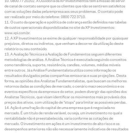
0800 77 20202. A Ouvidoria da XP Investimentos tem a missão de servir
de canal de contato sempre que os clientes que não se sentirem satisfeitos
com as soluções dadas pela empresa aos seus problemas. O contato pode
ser realizado por meio do telefone: 0800 722 3710.
O custo da operação e a política de cobrança estão definidos nas tabelas
de custos operacionais disponibilizadas no site da XP Investimentos:
www.xpi.com.br.
A XP Investimentos se exime de qualquer responsabilidade por quaisquer
prejuízos, diretos ou indiretos, que venham a decorrer da utilização deste
relatório ou seu conteúdo.
A Avaliação Técnica e a Avaliação de Fundamentos seguem diferentes
metodologias de análise. A Análise Técnica é executada seguindo conceitos
como tendência, suporte, resistência, candles, volumes, médias móveis
entre outros. Já a Análise Fundamentalista utiliza como informação os
resultados divulgados pelas companhias emissoras e suas projeções. Desta
forma, as opiniões dos Analistas Fundamentalistas, que buscam os melhores
retornos dadas as condições de mercado, o cenário macroeconômico e os
eventos específicos da empresa e do setor, podem divergir das opiniões dos
Analistas Técnicos, que visam identificar os movimentos mais prováveis dos
preços dos ativos, com utilização de “stops” para limitar as possíveis perdas.
Ação é uma fração do capital de uma empresa que é negociada no
mercado. É um título de renda variável, ou seja, um investimento no qual a
rentabilidade não é preestabelecida, varia conforme as cotações de
mercado. O investimento em ações é um investimento de alto risco e os
desempenhos anteriores não são necessariamente indicativos de resultados