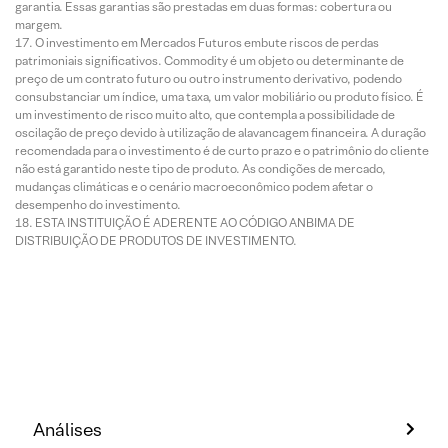
garantia. Essas garantias são prestadas em duas formas: cobertura ou
margem.
O investimento em Mercados Futuros embute riscos de perdas
patrimoniais significativos. Commodity é um objeto ou determinante de
preço de um contrato futuro ou outro instrumento derivativo, podendo
consubstanciar um índice, uma taxa, um valor mobiliário ou produto físico. É
um investimento de risco muito alto, que contempla a possibilidade de
oscilação de preço devido à utilização de alavancagem financeira. A duração
recomendada para o investimento é de curto prazo e o patrimônio do cliente
não está garantido neste tipo de produto. As condições de mercado,
mudanças climáticas e o cenário macroeconômico podem afetar o
desempenho do investimento.
ESTA INSTITUIÇÃO É ADERENTE AO CÓDIGO ANBIMA DE
DISTRIBUIÇÃO DE PRODUTOS DE INVESTIMENTO.
Análises