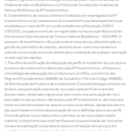
Analista de Valores Mobiliários e na Política de Conduta dos Analistas de
Valores Mobiliários da XP Investimentos.
O atendimento de nossos clientes é realizado por empregados da XP
Investimentos ou por assessores de investimento que desempenham suas
atividades por meio da XP, em conformidade com a Resolução CVM nº
178/2023, os quais encontram-se registrados na Associação Nacional das
Corretoras e Distribuidoras de Títulos e Valores Mobiliários – ANCORD. O
assessor de investimento não pode realizar consultoria, administração ou
gestão de patrimônio de clientes, devendo atuar como intermediário e
solicitar autorização prévia do cliente para a realização de qualquer operação
no mercado de capitais.
Para fins de verificação da adequação do perfil do investidor aos serviços e
produtos de investimento oferecidos pela XP Investimentos, utilizamos a
metodologia de adequação dos produtos por portfólio, nos termos das
Regras e Procedimentos ANBIMA de Suitability nº 01 e do Código ANBIMA
de Distribuição de Produtos de Investimento. Essa metodologia consiste em
atribuir uma pontuação máxima de risco para cada perfil de investidor
(conservador, moderado e agressivo), bem como uma pontuação de risco
para cada um dos produtos oferecidos pela XP Investimentos, de modo que
todos os clientes possam ter acesso a todos os produtos, desde que dentro
das quantidades e limites da pontuação de risco definidas para o seu perfil.
Antes de aplicar nos produtos e/ou contratar os serviços objeto deste
material, é importante que você verifique se a sua pontuação de risco atual
comporta a aplicação nos produtos e/ou a contratação dos serviços em