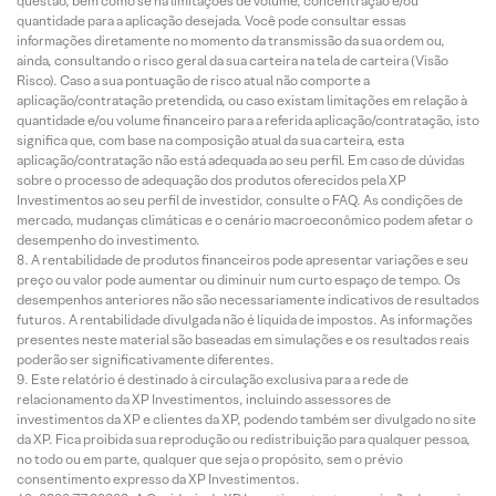
questão, bem como se há limitações de volume, concentração e/ou
quantidade para a aplicação desejada. Você pode consultar essas
informações diretamente no momento da transmissão da sua ordem ou,
ainda, consultando o risco geral da sua carteira na tela de carteira (Visão
Risco). Caso a sua pontuação de risco atual não comporte a
aplicação/contratação pretendida, ou caso existam limitações em relação à
quantidade e/ou volume financeiro para a referida aplicação/contratação, isto
significa que, com base na composição atual da sua carteira, esta
aplicação/contratação não está adequada ao seu perfil. Em caso de dúvidas
sobre o processo de adequação dos produtos oferecidos pela XP
Investimentos ao seu perfil de investidor, consulte o FAQ. As condições de
mercado, mudanças climáticas e o cenário macroeconômico podem afetar o
desempenho do investimento.
A rentabilidade de produtos financeiros pode apresentar variações e seu
preço ou valor pode aumentar ou diminuir num curto espaço de tempo. Os
desempenhos anteriores não são necessariamente indicativos de resultados
futuros. A rentabilidade divulgada não é líquida de impostos. As informações
presentes neste material são baseadas em simulações e os resultados reais
poderão ser significativamente diferentes.
Este relatório é destinado à circulação exclusiva para a rede de
relacionamento da XP Investimentos, incluindo assessores de
investimentos da XP e clientes da XP, podendo também ser divulgado no site
da XP. Fica proibida sua reprodução ou redistribuição para qualquer pessoa,
no todo ou em parte, qualquer que seja o propósito, sem o prévio
consentimento expresso da XP Investimentos.