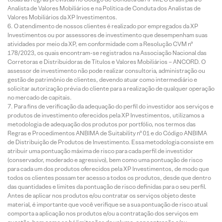
Analista de Valores Mobiliários e na Política de Conduta dos Analistas de
Valores Mobiliários da XP Investimentos.
O atendimento de nossos clientes é realizado por empregados da XP
Investimentos ou por assessores de investimento que desempenham suas
atividades por meio da XP, em conformidade com a Resolução CVM nº
178/2023, os quais encontram-se registrados na Associação Nacional das
Corretoras e Distribuidoras de Títulos e Valores Mobiliários – ANCORD. O
assessor de investimento não pode realizar consultoria, administração ou
gestão de patrimônio de clientes, devendo atuar como intermediário e
solicitar autorização prévia do cliente para a realização de qualquer operação
no mercado de capitais.
Para fins de verificação da adequação do perfil do investidor aos serviços e
produtos de investimento oferecidos pela XP Investimentos, utilizamos a
metodologia de adequação dos produtos por portfólio, nos termos das
Regras e Procedimentos ANBIMA de Suitability nº 01 e do Código ANBIMA
de Distribuição de Produtos de Investimento. Essa metodologia consiste em
atribuir uma pontuação máxima de risco para cada perfil de investidor
(conservador, moderado e agressivo), bem como uma pontuação de risco
para cada um dos produtos oferecidos pela XP Investimentos, de modo que
todos os clientes possam ter acesso a todos os produtos, desde que dentro
das quantidades e limites da pontuação de risco definidas para o seu perfil.
Antes de aplicar nos produtos e/ou contratar os serviços objeto deste
material, é importante que você verifique se a sua pontuação de risco atual
comporta a aplicação nos produtos e/ou a contratação dos serviços em