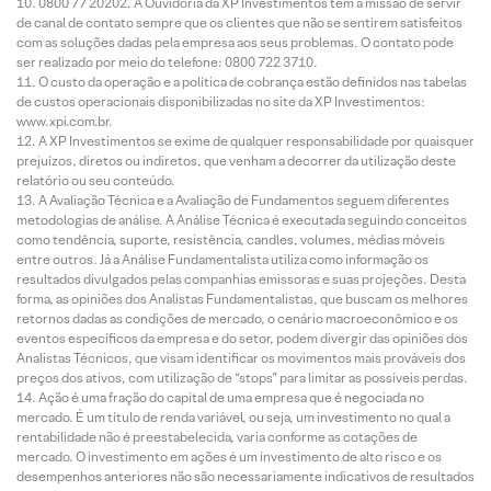
0800 77 20202. A Ouvidoria da XP Investimentos tem a missão de servir
de canal de contato sempre que os clientes que não se sentirem satisfeitos
com as soluções dadas pela empresa aos seus problemas. O contato pode
ser realizado por meio do telefone: 0800 722 3710.
O custo da operação e a política de cobrança estão definidos nas tabelas
de custos operacionais disponibilizadas no site da XP Investimentos:
www.xpi.com.br.
A XP Investimentos se exime de qualquer responsabilidade por quaisquer
prejuízos, diretos ou indiretos, que venham a decorrer da utilização deste
relatório ou seu conteúdo.
A Avaliação Técnica e a Avaliação de Fundamentos seguem diferentes
metodologias de análise. A Análise Técnica é executada seguindo conceitos
como tendência, suporte, resistência, candles, volumes, médias móveis
entre outros. Já a Análise Fundamentalista utiliza como informação os
resultados divulgados pelas companhias emissoras e suas projeções. Desta
forma, as opiniões dos Analistas Fundamentalistas, que buscam os melhores
retornos dadas as condições de mercado, o cenário macroeconômico e os
eventos específicos da empresa e do setor, podem divergir das opiniões dos
Analistas Técnicos, que visam identificar os movimentos mais prováveis dos
preços dos ativos, com utilização de “stops” para limitar as possíveis perdas.
Ação é uma fração do capital de uma empresa que é negociada no
mercado. É um título de renda variável, ou seja, um investimento no qual a
rentabilidade não é preestabelecida, varia conforme as cotações de
mercado. O investimento em ações é um investimento de alto risco e os
desempenhos anteriores não são necessariamente indicativos de resultados