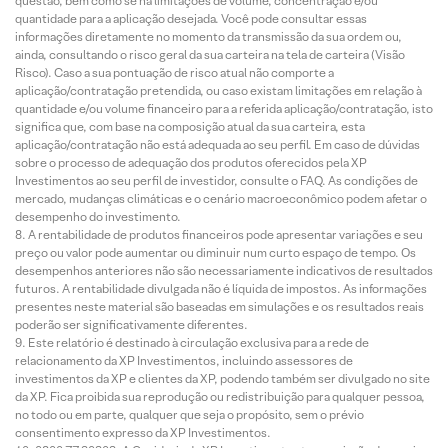
questão, bem como se há limitações de volume, concentração e/ou
quantidade para a aplicação desejada. Você pode consultar essas
informações diretamente no momento da transmissão da sua ordem ou,
ainda, consultando o risco geral da sua carteira na tela de carteira (Visão
Risco). Caso a sua pontuação de risco atual não comporte a
aplicação/contratação pretendida, ou caso existam limitações em relação à
quantidade e/ou volume financeiro para a referida aplicação/contratação, isto
significa que, com base na composição atual da sua carteira, esta
aplicação/contratação não está adequada ao seu perfil. Em caso de dúvidas
sobre o processo de adequação dos produtos oferecidos pela XP
Investimentos ao seu perfil de investidor, consulte o FAQ. As condições de
mercado, mudanças climáticas e o cenário macroeconômico podem afetar o
desempenho do investimento.
A rentabilidade de produtos financeiros pode apresentar variações e seu
preço ou valor pode aumentar ou diminuir num curto espaço de tempo. Os
desempenhos anteriores não são necessariamente indicativos de resultados
futuros. A rentabilidade divulgada não é líquida de impostos. As informações
presentes neste material são baseadas em simulações e os resultados reais
poderão ser significativamente diferentes.
Este relatório é destinado à circulação exclusiva para a rede de
relacionamento da XP Investimentos, incluindo assessores de
investimentos da XP e clientes da XP, podendo também ser divulgado no site
da XP. Fica proibida sua reprodução ou redistribuição para qualquer pessoa,
no todo ou em parte, qualquer que seja o propósito, sem o prévio
consentimento expresso da XP Investimentos.