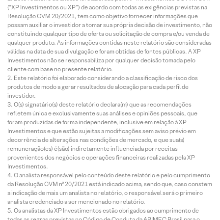
(“XP Investimentos ou XP”) de acordo com todas as exigências previstas na
Resolução CVM 20/2021, tem como objetivo fornecer informações que
possam auxiliar o investidor a tomar sua própria decisão de investimento, não
constituindo qualquer tipo de oferta ou solicitação de compra e/ou venda de
qualquer produto. As informações contidas neste relatório são consideradas
válidas na data de sua divulgação e foram obtidas de fontes públicas. A XP
Investimentos não se responsabiliza por qualquer decisão tomada pelo
cliente com base no presente relatório.
Este relatório foi elaborado considerando a classificação de risco dos
produtos de modo a gerar resultados de alocação para cada perfil de
investidor.
O(s) signatário(s) deste relatório declara(m) que as recomendações
refletem única e exclusivamente suas análises e opiniões pessoais, que
foram produzidas de forma independente, inclusive em relação à XP
Investimentos e que estão sujeitas a modificações sem aviso prévio em
decorrência de alterações nas condições de mercado, e que sua(s)
remuneração(es) é(são) indiretamente influenciada por receitas
provenientes dos negócios e operações financeiras realizadas pela XP
Investimentos.
O analista responsável pelo conteúdo deste relatório e pelo cumprimento
da Resolução CVM nº 20/2021 está indicado acima, sendo que, caso constem
a indicação de mais um analista no relatório, o responsável será o primeiro
analista credenciado a ser mencionado no relatório.
Os analistas da XP Investimentos estão obrigados ao cumprimento de
todas as regras previstas no Código de Conduta da APIMEC Brasil para o