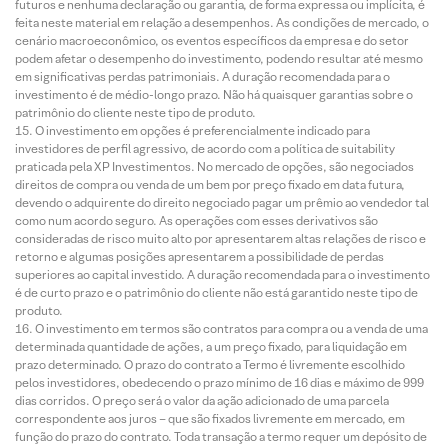
futuros e nenhuma declaração ou garantia, de forma expressa ou implícita, é
feita neste material em relação a desempenhos. As condições de mercado, o
cenário macroeconômico, os eventos específicos da empresa e do setor
podem afetar o desempenho do investimento, podendo resultar até mesmo
em significativas perdas patrimoniais. A duração recomendada para o
investimento é de médio-longo prazo. Não há quaisquer garantias sobre o
patrimônio do cliente neste tipo de produto.
O investimento em opções é preferencialmente indicado para
investidores de perfil agressivo, de acordo com a política de suitability
praticada pela XP Investimentos. No mercado de opções, são negociados
direitos de compra ou venda de um bem por preço fixado em data futura,
devendo o adquirente do direito negociado pagar um prêmio ao vendedor tal
como num acordo seguro. As operações com esses derivativos são
consideradas de risco muito alto por apresentarem altas relações de risco e
retorno e algumas posições apresentarem a possibilidade de perdas
superiores ao capital investido. A duração recomendada para o investimento
é de curto prazo e o patrimônio do cliente não está garantido neste tipo de
produto.
O investimento em termos são contratos para compra ou a venda de uma
determinada quantidade de ações, a um preço fixado, para liquidação em
prazo determinado. O prazo do contrato a Termo é livremente escolhido
pelos investidores, obedecendo o prazo mínimo de 16 dias e máximo de 999
dias corridos. O preço será o valor da ação adicionado de uma parcela
correspondente aos juros – que são fixados livremente em mercado, em
função do prazo do contrato. Toda transação a termo requer um depósito de