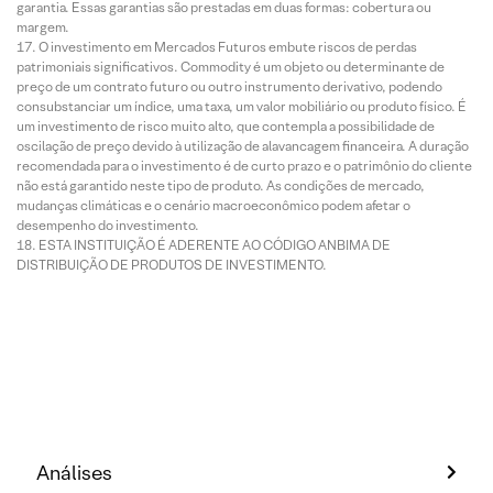
garantia. Essas garantias são prestadas em duas formas: cobertura ou
margem.
O investimento em Mercados Futuros embute riscos de perdas
patrimoniais significativos. Commodity é um objeto ou determinante de
preço de um contrato futuro ou outro instrumento derivativo, podendo
consubstanciar um índice, uma taxa, um valor mobiliário ou produto físico. É
um investimento de risco muito alto, que contempla a possibilidade de
oscilação de preço devido à utilização de alavancagem financeira. A duração
recomendada para o investimento é de curto prazo e o patrimônio do cliente
não está garantido neste tipo de produto. As condições de mercado,
mudanças climáticas e o cenário macroeconômico podem afetar o
desempenho do investimento.
ESTA INSTITUIÇÃO É ADERENTE AO CÓDIGO ANBIMA DE
DISTRIBUIÇÃO DE PRODUTOS DE INVESTIMENTO.
Análises