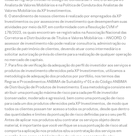
Analista de Valores Mobiliários e na Política de Conduta dos Analistas de
Valores Mobiliários da XP Investimentos.
O atendimento de nossos clientes é realizado por empregados da XP
Investimentos ou por assessores de investimento que desempenham suas
atividades por meio da XP, em conformidade com a Resolução CVM nº
178/2023, os quais encontram-se registrados na Associação Nacional das
Corretoras e Distribuidoras de Títulos e Valores Mobiliários – ANCORD. O
assessor de investimento não pode realizar consultoria, administração ou
gestão de patrimônio de clientes, devendo atuar como intermediário e
solicitar autorização prévia do cliente para a realização de qualquer operação
no mercado de capitais.
Para fins de verificação da adequação do perfil do investidor aos serviços e
produtos de investimento oferecidos pela XP Investimentos, utilizamos a
metodologia de adequação dos produtos por portfólio, nos termos das
Regras e Procedimentos ANBIMA de Suitability nº 01 e do Código ANBIMA
de Distribuição de Produtos de Investimento. Essa metodologia consiste em
atribuir uma pontuação máxima de risco para cada perfil de investidor
(conservador, moderado e agressivo), bem como uma pontuação de risco
para cada um dos produtos oferecidos pela XP Investimentos, de modo que
todos os clientes possam ter acesso a todos os produtos, desde que dentro
das quantidades e limites da pontuação de risco definidas para o seu perfil.
Antes de aplicar nos produtos e/ou contratar os serviços objeto deste
material, é importante que você verifique se a sua pontuação de risco atual
comporta a aplicação nos produtos e/ou a contratação dos serviços em