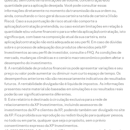
questão, bem como se há limitações de volume, concentração e/ou
quantidade para a aplicação desejada. Você pode consultar essas
informações diretamente no momento da transmissão da sua ordem ou,
ainda, consultando o risco geral da sua carteira na tela de carteira (Visão
Risco). Caso a sua pontuação de risco atual não comporte a
aplicação/contratação pretendida, ou caso existam limitações em relação à
quantidade e/ou volume financeiro para a referida aplicação/contratação, isto
significa que, com base na composição atual da sua carteira, esta
aplicação/contratação não está adequada ao seu perfil. Em caso de dúvidas
sobre o processo de adequação dos produtos oferecidos pela XP
Investimentos ao seu perfil de investidor, consulte o FAQ. As condições de
mercado, mudanças climáticas e o cenário macroeconômico podem afetar o
desempenho do investimento.
A rentabilidade de produtos financeiros pode apresentar variações e seu
preço ou valor pode aumentar ou diminuir num curto espaço de tempo. Os
desempenhos anteriores não são necessariamente indicativos de resultados
futuros. A rentabilidade divulgada não é líquida de impostos. As informações
presentes neste material são baseadas em simulações e os resultados reais
poderão ser significativamente diferentes.
Este relatório é destinado à circulação exclusiva para a rede de
relacionamento da XP Investimentos, incluindo assessores de
investimentos da XP e clientes da XP, podendo também ser divulgado no site
da XP. Fica proibida sua reprodução ou redistribuição para qualquer pessoa,
no todo ou em parte, qualquer que seja o propósito, sem o prévio
consentimento expresso da XP Investimentos.