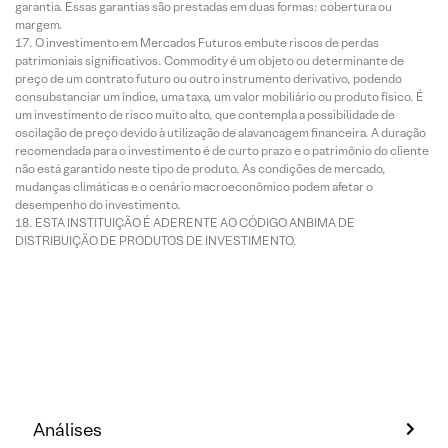
garantia. Essas garantias são prestadas em duas formas: cobertura ou
margem.
O investimento em Mercados Futuros embute riscos de perdas
patrimoniais significativos. Commodity é um objeto ou determinante de
preço de um contrato futuro ou outro instrumento derivativo, podendo
consubstanciar um índice, uma taxa, um valor mobiliário ou produto físico. É
um investimento de risco muito alto, que contempla a possibilidade de
oscilação de preço devido à utilização de alavancagem financeira. A duração
recomendada para o investimento é de curto prazo e o patrimônio do cliente
não está garantido neste tipo de produto. As condições de mercado,
mudanças climáticas e o cenário macroeconômico podem afetar o
desempenho do investimento.
ESTA INSTITUIÇÃO É ADERENTE AO CÓDIGO ANBIMA DE
DISTRIBUIÇÃO DE PRODUTOS DE INVESTIMENTO.
Análises