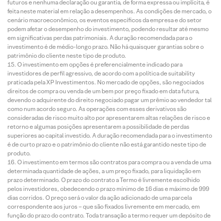
futuros e nenhuma declaração ou garantia, de forma expressa ou implícita, é
feita neste material em relação a desempenhos. As condições de mercado, o
cenário macroeconômico, os eventos específicos da empresa e do setor
podem afetar o desempenho do investimento, podendo resultar até mesmo
em significativas perdas patrimoniais. A duração recomendada para o
investimento é de médio-longo prazo. Não há quaisquer garantias sobre o
patrimônio do cliente neste tipo de produto.
O investimento em opções é preferencialmente indicado para
investidores de perfil agressivo, de acordo com a política de suitability
praticada pela XP Investimentos. No mercado de opções, são negociados
direitos de compra ou venda de um bem por preço fixado em data futura,
devendo o adquirente do direito negociado pagar um prêmio ao vendedor tal
como num acordo seguro. As operações com esses derivativos são
consideradas de risco muito alto por apresentarem altas relações de risco e
retorno e algumas posições apresentarem a possibilidade de perdas
superiores ao capital investido. A duração recomendada para o investimento
é de curto prazo e o patrimônio do cliente não está garantido neste tipo de
produto.
O investimento em termos são contratos para compra ou a venda de uma
determinada quantidade de ações, a um preço fixado, para liquidação em
prazo determinado. O prazo do contrato a Termo é livremente escolhido
pelos investidores, obedecendo o prazo mínimo de 16 dias e máximo de 999
dias corridos. O preço será o valor da ação adicionado de uma parcela
correspondente aos juros – que são fixados livremente em mercado, em
função do prazo do contrato. Toda transação a termo requer um depósito de