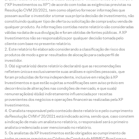
(“XP Investimentos ou XP”) de acordo com todas as exigências previstas na
Resolução CVM 20/2021, tem como objetivo fornecer informações que
possam auxiliar o investidor a tomar sua própria decisão de investimento, não
constituindo qualquer tipo de oferta ou solicitação de compra e/ou venda de
qualquer produto. As informações contidas neste relatório são consideradas
válidas na data de sua divulgação e foram obtidas de fontes públicas. A XP
Investimentos não se responsabiliza por qualquer decisão tomada pelo
cliente com base no presente relatório.
Este relatório foi elaborado considerando a classificação de risco dos
produtos de modo a gerar resultados de alocação para cada perfil de
investidor.
O(s) signatário(s) deste relatório declara(m) que as recomendações
refletem única e exclusivamente suas análises e opiniões pessoais, que
foram produzidas de forma independente, inclusive em relação à XP
Investimentos e que estão sujeitas a modificações sem aviso prévio em
decorrência de alterações nas condições de mercado, e que sua(s)
remuneração(es) é(são) indiretamente influenciada por receitas
provenientes dos negócios e operações financeiras realizadas pela XP
Investimentos.
O analista responsável pelo conteúdo deste relatório e pelo cumprimento
da Resolução CVM nº 20/2021 está indicado acima, sendo que, caso constem
a indicação de mais um analista no relatório, o responsável será o primeiro
analista credenciado a ser mencionado no relatório.
Os analistas da XP Investimentos estão obrigados ao cumprimento de
todas as regras previstas no Código de Conduta da APIMEC Brasil para o