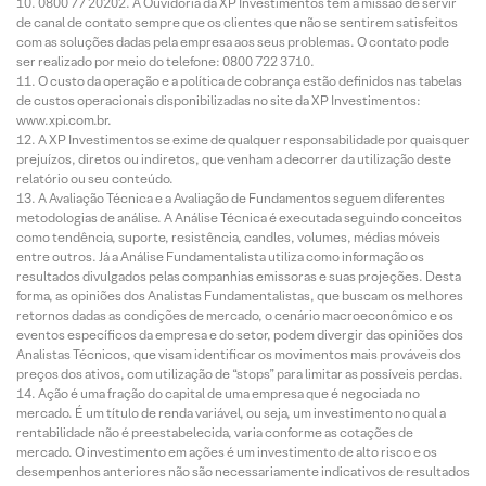
0800 77 20202. A Ouvidoria da XP Investimentos tem a missão de servir
de canal de contato sempre que os clientes que não se sentirem satisfeitos
com as soluções dadas pela empresa aos seus problemas. O contato pode
ser realizado por meio do telefone: 0800 722 3710.
O custo da operação e a política de cobrança estão definidos nas tabelas
de custos operacionais disponibilizadas no site da XP Investimentos:
www.xpi.com.br.
A XP Investimentos se exime de qualquer responsabilidade por quaisquer
prejuízos, diretos ou indiretos, que venham a decorrer da utilização deste
relatório ou seu conteúdo.
A Avaliação Técnica e a Avaliação de Fundamentos seguem diferentes
metodologias de análise. A Análise Técnica é executada seguindo conceitos
como tendência, suporte, resistência, candles, volumes, médias móveis
entre outros. Já a Análise Fundamentalista utiliza como informação os
resultados divulgados pelas companhias emissoras e suas projeções. Desta
forma, as opiniões dos Analistas Fundamentalistas, que buscam os melhores
retornos dadas as condições de mercado, o cenário macroeconômico e os
eventos específicos da empresa e do setor, podem divergir das opiniões dos
Analistas Técnicos, que visam identificar os movimentos mais prováveis dos
preços dos ativos, com utilização de “stops” para limitar as possíveis perdas.
Ação é uma fração do capital de uma empresa que é negociada no
mercado. É um título de renda variável, ou seja, um investimento no qual a
rentabilidade não é preestabelecida, varia conforme as cotações de
mercado. O investimento em ações é um investimento de alto risco e os
desempenhos anteriores não são necessariamente indicativos de resultados