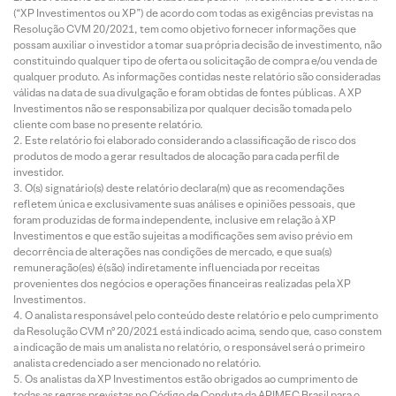
(“XP Investimentos ou XP”) de acordo com todas as exigências previstas na
Resolução CVM 20/2021, tem como objetivo fornecer informações que
possam auxiliar o investidor a tomar sua própria decisão de investimento, não
constituindo qualquer tipo de oferta ou solicitação de compra e/ou venda de
qualquer produto. As informações contidas neste relatório são consideradas
válidas na data de sua divulgação e foram obtidas de fontes públicas. A XP
Investimentos não se responsabiliza por qualquer decisão tomada pelo
cliente com base no presente relatório.
Este relatório foi elaborado considerando a classificação de risco dos
produtos de modo a gerar resultados de alocação para cada perfil de
investidor.
O(s) signatário(s) deste relatório declara(m) que as recomendações
refletem única e exclusivamente suas análises e opiniões pessoais, que
foram produzidas de forma independente, inclusive em relação à XP
Investimentos e que estão sujeitas a modificações sem aviso prévio em
decorrência de alterações nas condições de mercado, e que sua(s)
remuneração(es) é(são) indiretamente influenciada por receitas
provenientes dos negócios e operações financeiras realizadas pela XP
Investimentos.
O analista responsável pelo conteúdo deste relatório e pelo cumprimento
da Resolução CVM nº 20/2021 está indicado acima, sendo que, caso constem
a indicação de mais um analista no relatório, o responsável será o primeiro
analista credenciado a ser mencionado no relatório.
Os analistas da XP Investimentos estão obrigados ao cumprimento de
todas as regras previstas no Código de Conduta da APIMEC Brasil para o