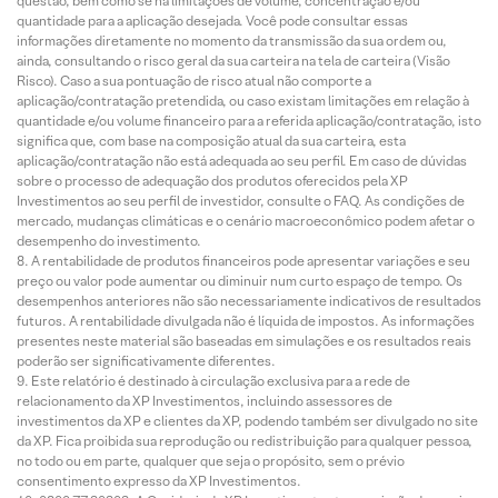
questão, bem como se há limitações de volume, concentração e/ou
quantidade para a aplicação desejada. Você pode consultar essas
informações diretamente no momento da transmissão da sua ordem ou,
ainda, consultando o risco geral da sua carteira na tela de carteira (Visão
Risco). Caso a sua pontuação de risco atual não comporte a
aplicação/contratação pretendida, ou caso existam limitações em relação à
quantidade e/ou volume financeiro para a referida aplicação/contratação, isto
significa que, com base na composição atual da sua carteira, esta
aplicação/contratação não está adequada ao seu perfil. Em caso de dúvidas
sobre o processo de adequação dos produtos oferecidos pela XP
Investimentos ao seu perfil de investidor, consulte o FAQ. As condições de
mercado, mudanças climáticas e o cenário macroeconômico podem afetar o
desempenho do investimento.
A rentabilidade de produtos financeiros pode apresentar variações e seu
preço ou valor pode aumentar ou diminuir num curto espaço de tempo. Os
desempenhos anteriores não são necessariamente indicativos de resultados
futuros. A rentabilidade divulgada não é líquida de impostos. As informações
presentes neste material são baseadas em simulações e os resultados reais
poderão ser significativamente diferentes.
Este relatório é destinado à circulação exclusiva para a rede de
relacionamento da XP Investimentos, incluindo assessores de
investimentos da XP e clientes da XP, podendo também ser divulgado no site
da XP. Fica proibida sua reprodução ou redistribuição para qualquer pessoa,
no todo ou em parte, qualquer que seja o propósito, sem o prévio
consentimento expresso da XP Investimentos.