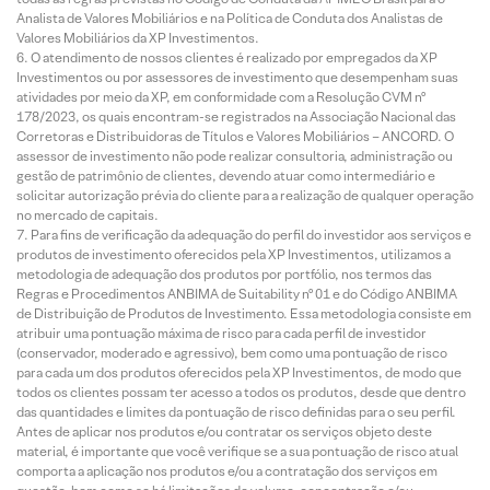
Analista de Valores Mobiliários e na Política de Conduta dos Analistas de
Valores Mobiliários da XP Investimentos.
O atendimento de nossos clientes é realizado por empregados da XP
Investimentos ou por assessores de investimento que desempenham suas
atividades por meio da XP, em conformidade com a Resolução CVM nº
178/2023, os quais encontram-se registrados na Associação Nacional das
Corretoras e Distribuidoras de Títulos e Valores Mobiliários – ANCORD. O
assessor de investimento não pode realizar consultoria, administração ou
gestão de patrimônio de clientes, devendo atuar como intermediário e
solicitar autorização prévia do cliente para a realização de qualquer operação
no mercado de capitais.
Para fins de verificação da adequação do perfil do investidor aos serviços e
produtos de investimento oferecidos pela XP Investimentos, utilizamos a
metodologia de adequação dos produtos por portfólio, nos termos das
Regras e Procedimentos ANBIMA de Suitability nº 01 e do Código ANBIMA
de Distribuição de Produtos de Investimento. Essa metodologia consiste em
atribuir uma pontuação máxima de risco para cada perfil de investidor
(conservador, moderado e agressivo), bem como uma pontuação de risco
para cada um dos produtos oferecidos pela XP Investimentos, de modo que
todos os clientes possam ter acesso a todos os produtos, desde que dentro
das quantidades e limites da pontuação de risco definidas para o seu perfil.
Antes de aplicar nos produtos e/ou contratar os serviços objeto deste
material, é importante que você verifique se a sua pontuação de risco atual
comporta a aplicação nos produtos e/ou a contratação dos serviços em