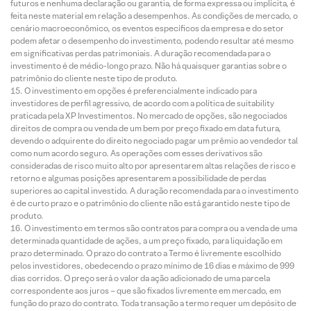
futuros e nenhuma declaração ou garantia, de forma expressa ou implícita, é
feita neste material em relação a desempenhos. As condições de mercado, o
cenário macroeconômico, os eventos específicos da empresa e do setor
podem afetar o desempenho do investimento, podendo resultar até mesmo
em significativas perdas patrimoniais. A duração recomendada para o
investimento é de médio-longo prazo. Não há quaisquer garantias sobre o
patrimônio do cliente neste tipo de produto.
O investimento em opções é preferencialmente indicado para
investidores de perfil agressivo, de acordo com a política de suitability
praticada pela XP Investimentos. No mercado de opções, são negociados
direitos de compra ou venda de um bem por preço fixado em data futura,
devendo o adquirente do direito negociado pagar um prêmio ao vendedor tal
como num acordo seguro. As operações com esses derivativos são
consideradas de risco muito alto por apresentarem altas relações de risco e
retorno e algumas posições apresentarem a possibilidade de perdas
superiores ao capital investido. A duração recomendada para o investimento
é de curto prazo e o patrimônio do cliente não está garantido neste tipo de
produto.
O investimento em termos são contratos para compra ou a venda de uma
determinada quantidade de ações, a um preço fixado, para liquidação em
prazo determinado. O prazo do contrato a Termo é livremente escolhido
pelos investidores, obedecendo o prazo mínimo de 16 dias e máximo de 999
dias corridos. O preço será o valor da ação adicionado de uma parcela
correspondente aos juros – que são fixados livremente em mercado, em
função do prazo do contrato. Toda transação a termo requer um depósito de