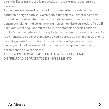
garantia. Essas garantias são prestadas em duas formas: cobertura ou
margem.
O investimento em Mercados Futuros embute riscos de perdas
patrimoniais significativos. Commodity é um objeto ou determinante de
preço de um contrato futuro ou outro instrumento derivativo, podendo
consubstanciar um índice, uma taxa, um valor mobiliário ou produto físico. É
um investimento de risco muito alto, que contempla a possibilidade de
oscilação de preço devido à utilização de alavancagem financeira. A duração
recomendada para o investimento é de curto prazo e o patrimônio do cliente
não está garantido neste tipo de produto. As condições de mercado,
mudanças climáticas e o cenário macroeconômico podem afetar o
desempenho do investimento.
ESTA INSTITUIÇÃO É ADERENTE AO CÓDIGO ANBIMA DE
DISTRIBUIÇÃO DE PRODUTOS DE INVESTIMENTO.
Análises