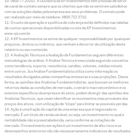
0800 77 20202. A Ouvidoria da XP Investimentos tem a missão de servir
de canal de contato sempre que os clientes que não se sentirem satisfeitos
com as soluções dadas pela empresa aos seus problemas. O contato pode
ser realizado por meio do telefone: 0800 722 3710.
O custo da operação e a política de cobrança estão definidos nas tabelas
de custos operacionais disponibilizadas no site da XP Investimentos:
www.xpi.com.br.
A XP Investimentos se exime de qualquer responsabilidade por quaisquer
prejuízos, diretos ou indiretos, que venham a decorrer da utilização deste
relatório ou seu conteúdo.
A Avaliação Técnica e a Avaliação de Fundamentos seguem diferentes
metodologias de análise. A Análise Técnica é executada seguindo conceitos
como tendência, suporte, resistência, candles, volumes, médias móveis
entre outros. Já a Análise Fundamentalista utiliza como informação os
resultados divulgados pelas companhias emissoras e suas projeções. Desta
forma, as opiniões dos Analistas Fundamentalistas, que buscam os melhores
retornos dadas as condições de mercado, o cenário macroeconômico e os
eventos específicos da empresa e do setor, podem divergir das opiniões dos
Analistas Técnicos, que visam identificar os movimentos mais prováveis dos
preços dos ativos, com utilização de “stops” para limitar as possíveis perdas.
Ação é uma fração do capital de uma empresa que é negociada no
mercado. É um título de renda variável, ou seja, um investimento no qual a
rentabilidade não é preestabelecida, varia conforme as cotações de
mercado. O investimento em ações é um investimento de alto risco e os
desempenhos anteriores não são necessariamente indicativos de resultados