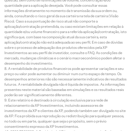
questão, bem como se há limitações de volume, concentração e/ou
quantidade para a aplicação desejada. Você pode consultar essas
informações diretamente no momento da transmissão da sua ordem ou,
ainda, consultando o risco geral da sua carteira na tela de carteira (Visão
Risco). Caso a sua pontuação de risco atual não comporte a
aplicação/contratação pretendida, ou caso existam limitações em relação à
quantidade e/ou volume financeiro para a referida aplicação/contratação, isto
significa que, com base na composição atual da sua carteira, esta
aplicação/contratação não está adequada ao seu perfil. Em caso de dúvidas
sobre o processo de adequação dos produtos oferecidos pela XP
Investimentos ao seu perfil de investidor, consulte o FAQ. As condições de
mercado, mudanças climáticas e o cenário macroeconômico podem afetar o
desempenho do investimento.
A rentabilidade de produtos financeiros pode apresentar variações e seu
preço ou valor pode aumentar ou diminuir num curto espaço de tempo. Os
desempenhos anteriores não são necessariamente indicativos de resultados
futuros. A rentabilidade divulgada não é líquida de impostos. As informações
presentes neste material são baseadas em simulações e os resultados reais
poderão ser significativamente diferentes.
Este relatório é destinado à circulação exclusiva para a rede de
relacionamento da XP Investimentos, incluindo assessores de
investimentos da XP e clientes da XP, podendo também ser divulgado no site
da XP. Fica proibida sua reprodução ou redistribuição para qualquer pessoa,
no todo ou em parte, qualquer que seja o propósito, sem o prévio
consentimento expresso da XP Investimentos.