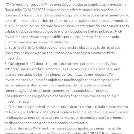
(“XP Investimentos ou XP”) de acordo com todas as exigências previstas na
Resolução CVM 20/2021, tem como objetivo fornecer informações que
possam auxiliar o investidor a tomar sua própria decisão de investimento, não
constituindo qualquer tipo de oferta ou solicitação de compra e/ou venda de
qualquer produto. As informações contidas neste relatório são consideradas
válidas na data de sua divulgação e foram obtidas de fontes públicas. A XP
Investimentos não se responsabiliza por qualquer decisão tomada pelo
cliente com base no presente relatório.
Este relatório foi elaborado considerando a classificação de risco dos
produtos de modo a gerar resultados de alocação para cada perfil de
investidor.
O(s) signatário(s) deste relatório declara(m) que as recomendações
refletem única e exclusivamente suas análises e opiniões pessoais, que
foram produzidas de forma independente, inclusive em relação à XP
Investimentos e que estão sujeitas a modificações sem aviso prévio em
decorrência de alterações nas condições de mercado, e que sua(s)
remuneração(es) é(são) indiretamente influenciada por receitas
provenientes dos negócios e operações financeiras realizadas pela XP
Investimentos.
O analista responsável pelo conteúdo deste relatório e pelo cumprimento
da Resolução CVM nº 20/2021 está indicado acima, sendo que, caso constem
a indicação de mais um analista no relatório, o responsável será o primeiro
analista credenciado a ser mencionado no relatório.
Os analistas da XP Investimentos estão obrigados ao cumprimento de
todas as regras previstas no Código de Conduta da APIMEC Brasil para o