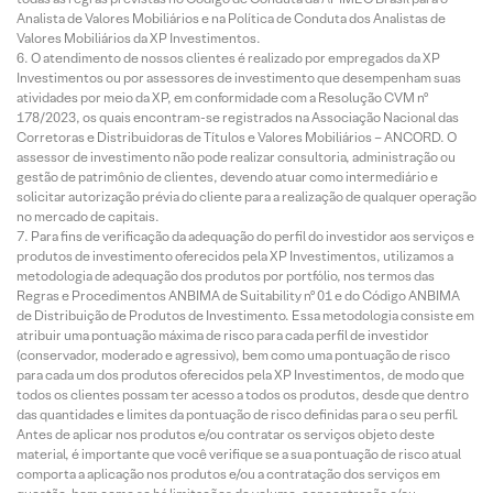
Analista de Valores Mobiliários e na Política de Conduta dos Analistas de
Valores Mobiliários da XP Investimentos.
O atendimento de nossos clientes é realizado por empregados da XP
Investimentos ou por assessores de investimento que desempenham suas
atividades por meio da XP, em conformidade com a Resolução CVM nº
178/2023, os quais encontram-se registrados na Associação Nacional das
Corretoras e Distribuidoras de Títulos e Valores Mobiliários – ANCORD. O
assessor de investimento não pode realizar consultoria, administração ou
gestão de patrimônio de clientes, devendo atuar como intermediário e
solicitar autorização prévia do cliente para a realização de qualquer operação
no mercado de capitais.
Para fins de verificação da adequação do perfil do investidor aos serviços e
produtos de investimento oferecidos pela XP Investimentos, utilizamos a
metodologia de adequação dos produtos por portfólio, nos termos das
Regras e Procedimentos ANBIMA de Suitability nº 01 e do Código ANBIMA
de Distribuição de Produtos de Investimento. Essa metodologia consiste em
atribuir uma pontuação máxima de risco para cada perfil de investidor
(conservador, moderado e agressivo), bem como uma pontuação de risco
para cada um dos produtos oferecidos pela XP Investimentos, de modo que
todos os clientes possam ter acesso a todos os produtos, desde que dentro
das quantidades e limites da pontuação de risco definidas para o seu perfil.
Antes de aplicar nos produtos e/ou contratar os serviços objeto deste
material, é importante que você verifique se a sua pontuação de risco atual
comporta a aplicação nos produtos e/ou a contratação dos serviços em