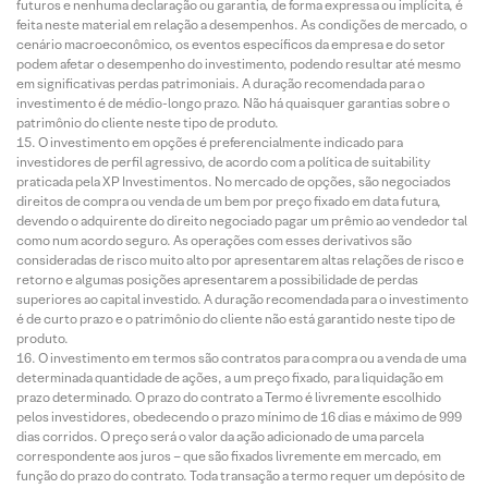
futuros e nenhuma declaração ou garantia, de forma expressa ou implícita, é
feita neste material em relação a desempenhos. As condições de mercado, o
cenário macroeconômico, os eventos específicos da empresa e do setor
podem afetar o desempenho do investimento, podendo resultar até mesmo
em significativas perdas patrimoniais. A duração recomendada para o
investimento é de médio-longo prazo. Não há quaisquer garantias sobre o
patrimônio do cliente neste tipo de produto.
O investimento em opções é preferencialmente indicado para
investidores de perfil agressivo, de acordo com a política de suitability
praticada pela XP Investimentos. No mercado de opções, são negociados
direitos de compra ou venda de um bem por preço fixado em data futura,
devendo o adquirente do direito negociado pagar um prêmio ao vendedor tal
como num acordo seguro. As operações com esses derivativos são
consideradas de risco muito alto por apresentarem altas relações de risco e
retorno e algumas posições apresentarem a possibilidade de perdas
superiores ao capital investido. A duração recomendada para o investimento
é de curto prazo e o patrimônio do cliente não está garantido neste tipo de
produto.
O investimento em termos são contratos para compra ou a venda de uma
determinada quantidade de ações, a um preço fixado, para liquidação em
prazo determinado. O prazo do contrato a Termo é livremente escolhido
pelos investidores, obedecendo o prazo mínimo de 16 dias e máximo de 999
dias corridos. O preço será o valor da ação adicionado de uma parcela
correspondente aos juros – que são fixados livremente em mercado, em
função do prazo do contrato. Toda transação a termo requer um depósito de