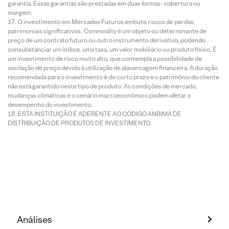
garantia. Essas garantias são prestadas em duas formas: cobertura ou
margem.
O investimento em Mercados Futuros embute riscos de perdas
patrimoniais significativos. Commodity é um objeto ou determinante de
preço de um contrato futuro ou outro instrumento derivativo, podendo
consubstanciar um índice, uma taxa, um valor mobiliário ou produto físico. É
um investimento de risco muito alto, que contempla a possibilidade de
oscilação de preço devido à utilização de alavancagem financeira. A duração
recomendada para o investimento é de curto prazo e o patrimônio do cliente
não está garantido neste tipo de produto. As condições de mercado,
mudanças climáticas e o cenário macroeconômico podem afetar o
desempenho do investimento.
ESTA INSTITUIÇÃO É ADERENTE AO CÓDIGO ANBIMA DE
DISTRIBUIÇÃO DE PRODUTOS DE INVESTIMENTO.
Análises