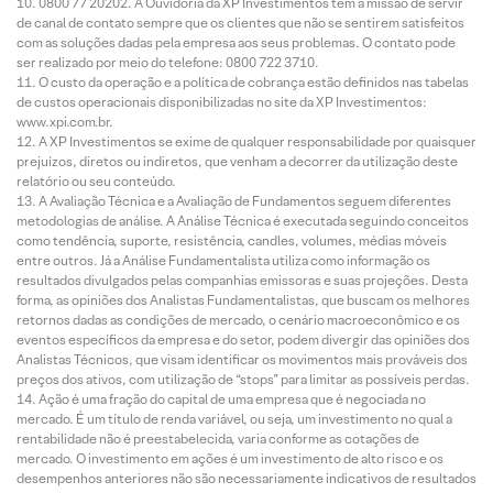
0800 77 20202. A Ouvidoria da XP Investimentos tem a missão de servir
de canal de contato sempre que os clientes que não se sentirem satisfeitos
com as soluções dadas pela empresa aos seus problemas. O contato pode
ser realizado por meio do telefone: 0800 722 3710.
O custo da operação e a política de cobrança estão definidos nas tabelas
de custos operacionais disponibilizadas no site da XP Investimentos:
www.xpi.com.br.
A XP Investimentos se exime de qualquer responsabilidade por quaisquer
prejuízos, diretos ou indiretos, que venham a decorrer da utilização deste
relatório ou seu conteúdo.
A Avaliação Técnica e a Avaliação de Fundamentos seguem diferentes
metodologias de análise. A Análise Técnica é executada seguindo conceitos
como tendência, suporte, resistência, candles, volumes, médias móveis
entre outros. Já a Análise Fundamentalista utiliza como informação os
resultados divulgados pelas companhias emissoras e suas projeções. Desta
forma, as opiniões dos Analistas Fundamentalistas, que buscam os melhores
retornos dadas as condições de mercado, o cenário macroeconômico e os
eventos específicos da empresa e do setor, podem divergir das opiniões dos
Analistas Técnicos, que visam identificar os movimentos mais prováveis dos
preços dos ativos, com utilização de “stops” para limitar as possíveis perdas.
Ação é uma fração do capital de uma empresa que é negociada no
mercado. É um título de renda variável, ou seja, um investimento no qual a
rentabilidade não é preestabelecida, varia conforme as cotações de
mercado. O investimento em ações é um investimento de alto risco e os
desempenhos anteriores não são necessariamente indicativos de resultados