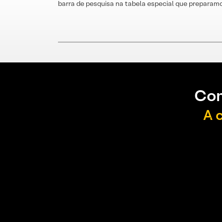
barra de pesquisa na tabela especial que preparamo
Con
A 