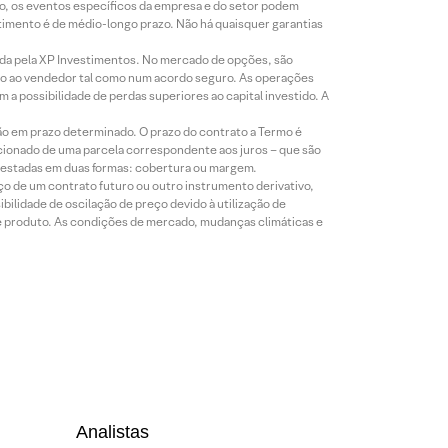
co, os eventos específicos da empresa e do setor podem
timento é de médio-longo prazo. Não há quaisquer garantias
icada pela XP Investimentos. No mercado de opções, são
mio ao vendedor tal como num acordo seguro. As operações
a possibilidade de perdas superiores ao capital investido. A
ão em prazo determinado. O prazo do contrato a Termo é
icionado de uma parcela correspondente aos juros – que são
prestadas em duas formas: cobertura ou margem.
o de um contrato futuro ou outro instrumento derivativo,
bilidade de oscilação de preço devido à utilização de
de produto. As condições de mercado, mudanças climáticas e
Analistas