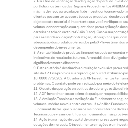
Para fins de verificação da adequação do perfil do invest
portfólio, nos termos das Regras e Procedimentos ANBIMA de
máxima de risco para cada perfil de investidor (conservado
clientes possam ter acesso a todos os produtos, desde que de
objeto deste material, é importante que você verifique se a
volume, concentração e/ou quantidade para a aplicação dese
carteira na tela de carteira (Visão Risco). Caso a sua pontu
para a referida aplicação/contratação, isto significa que, co
adequação dos produtos oferecidos pela XP Investimentos ao
desempenho do investimento.
A rentabilidade de produtos financeiros pode apresentar
indicativos de resultados futuros. A rentabilidade divulgada
significativamente diferentes.
Este relatório é destinado à circulação exclusiva para a 
site da XP. Fica proibida sua reprodução ou redistribuição p
0800 77 20202. A Ouvidoria da XP Investimentos tem a mi
problemas. O contato pode ser realizado por meio do telefon
O custo da operação e a política de cobrança estão defini
A XP Investimentos se exime de qualquer responsabilidade
A Avaliação Técnica e a Avaliação de Fundamentos seguem
volumes, médias móveis entre outros. Já a Análise Fundament
Fundamentalistas, que buscam os melhores retornos dadas as
Técnicos, que visam identificar os movimentos mais prováveis 
Ação é uma fração do capital de uma empresa que é negoci
cotações de mercado. O investimento em ações é um investi