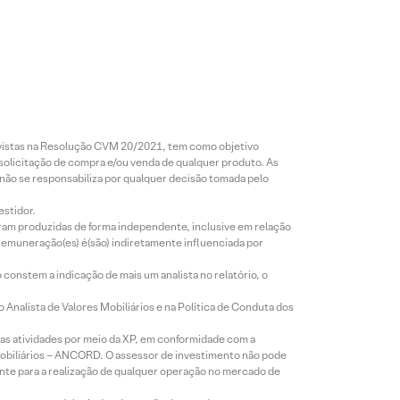
revistas na Resolução CVM 20/2021, tem como objetivo
 solicitação de compra e/ou venda de qualquer produto. As
 não se responsabiliza por qualquer decisão tomada pelo
estidor.
foram produzidas de forma independente, inclusive em relação
 remuneração(es) é(são) indiretamente influenciada por
constem a indicação de mais um analista no relatório, o
Analista de Valores Mobiliários e na Política de Conduta dos
s atividades por meio da XP, em conformidade com a
Mobiliários – ANCORD. O assessor de investimento não pode
iente para a realização de qualquer operação no mercado de