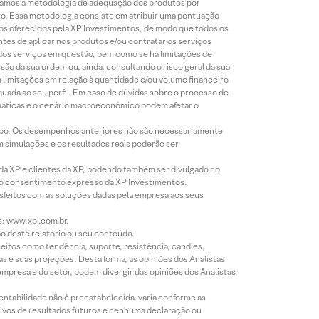
lizamos a metodologia de adequação dos produtos por
to. Essa metodologia consiste em atribuir uma pontuação
tos oferecidos pela XP Investimentos, de modo que todos os
ntes de aplicar nos produtos e/ou contratar os serviços
 dos serviços em questão, bem como se há limitações de
o da sua ordem ou, ainda, consultando o risco geral da sua
m limitações em relação à quantidade e/ou volume financeiro
equada ao seu perfil. Em caso de dúvidas sobre o processo de
imáticas e o cenário macroeconômico podem afetar o
empo. Os desempenhos anteriores não são necessariamente
m simulações e os resultados reais poderão ser
 da XP e clientes da XP, podendo também ser divulgado no
évio consentimento expresso da XP Investimentos.
isfeitos com as soluções dadas pela empresa aos seus
s: www.xpi.com.br.
ão deste relatório ou seu conteúdo.
eitos como tendência, suporte, resistência, candles,
s e suas projeções. Desta forma, as opiniões dos Analistas
presa e do setor, podem divergir das opiniões dos Analistas
entabilidade não é preestabelecida, varia conforme as
ivos de resultados futuros e nenhuma declaração ou