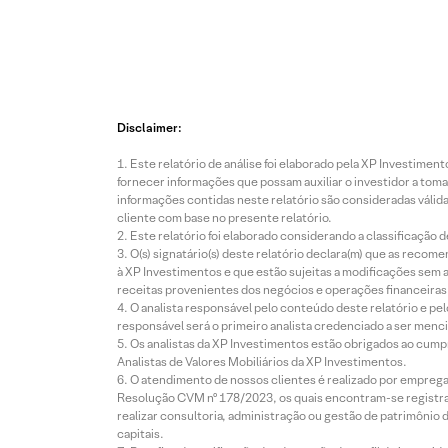
Disclaimer:
Este relatório de análise foi elaborado pela XP Investim
fornecer informações que possam auxiliar o investidor a toma
informações contidas neste relatório são consideradas válida
cliente com base no presente relatório.
Este relatório foi elaborado considerando a classificação d
O(s) signatário(s) deste relatório declara(m) que as reco
à XP Investimentos e que estão sujeitas a modificações sem 
receitas provenientes dos negócios e operações financeiras 
O analista responsável pelo conteúdo deste relatório e pe
responsável será o primeiro analista credenciado a ser menci
Os analistas da XP Investimentos estão obrigados ao cumpr
Analistas de Valores Mobiliários da XP Investimentos.
O atendimento de nossos clientes é realizado por empreg
Resolução CVM nº 178/2023, os quais encontram-se registrad
realizar consultoria, administração ou gestão de patrimônio 
capitais.