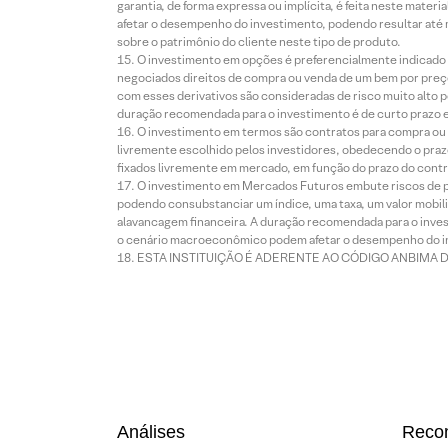
garantia, de forma expressa ou implícita, é feita neste ma
afetar o desempenho do investimento, podendo resultar até 
sobre o patrimônio do cliente neste tipo de produto.
O investimento em opções é preferencialmente indicado pa
negociados direitos de compra ou venda de um bem por preço
com esses derivativos são consideradas de risco muito alto p
duração recomendada para o investimento é de curto prazo e 
O investimento em termos são contratos para compra ou a
livremente escolhido pelos investidores, obedecendo o prazo
fixados livremente em mercado, em função do prazo do contr
O investimento em Mercados Futuros embute riscos de pe
podendo consubstanciar um índice, uma taxa, um valor mobiliá
alavancagem financeira. A duração recomendada para o invest
o cenário macroeconômico podem afetar o desempenho do i
ESTA INSTITUIÇÃO É ADERENTE AO CÓDIGO ANBIMA 
Análises
Reco