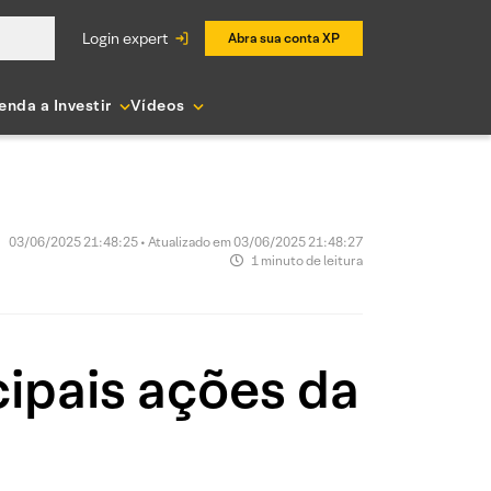
login expert
Abra sua conta XP
enda a Investir
Vídeos
03/06/2025 21:48:25 • Atualizado em 03/06/2025 21:48:27
1 minuto de leitura
ipais ações da