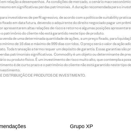
terial em relação a desempenhos. As condições de mercado, o cenário macroeconômi
mesmo em significativas perdas patrimoniais. A duração recomendada para o inves
ra investidores de perfil agressivo, de acordo com a política de suitability prat
 fixado em data futura, devendo o adquirente do direito negociado pagar um prê
or apresentarem altas relações de risco e retorno e algumas posições apresentarem 
o patrimônio do cliente não está garantido neste tipo de produto.
 venda de uma determinada quantidade de ações, a um preço fixado, para liquidaç
 mínimo de 16 dias e máximo de 999 dias corridos. O preço será o valor da ação ad
ato. Toda transação a termo requer um depósito de garantia. Essas garantias são 
rdas patrimoniais significativos. Commodity é um objeto ou determinante de preç
rio ou produto físico. É um investimento de risco muito alto, que contempla a possi
imento é de curto prazo e o patrimônio do cliente não está garantido neste tipo 
nvestimento.
DE DISTRIBUIÇÃO DE PRODUTOS DE INVESTIMENTO.
mendações
Grupo XP