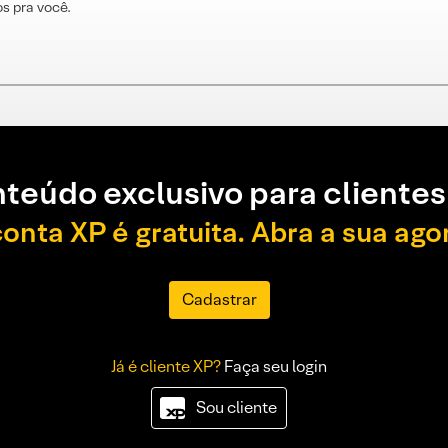
s pra você.
teúdo exclusivo para clientes
conta XP é gratuita. Abra a sua ago
Cadastrar
Já é cliente XP?
Faça seu login
Sou cliente