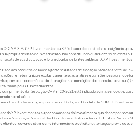
entos CCTVM S.A. (“XP Investimentos ou XP”) de acordo com todas as exigências p
r sua própria decisão de investimento, não constituindo qualquer tipo de oferta ou
s na data de sua divulgação e foram obtidas de fontes públicas. A XP Investimentos
e risco dos produtos de modo a gerar resultados de alocação para cada perfil de inv
mendações refletem única e exclusivamente suas análises e opiniões pessoais, que 
aviso prévio em decorrência de alterações nas condições de mercado, e que sua(s)
realizadas pela XP Investimentos.
lo cumprimento da Resolução CVM nº 20/2021 está indicado acima, sendo que, caso 
onado no relatório.
imento de todas as regras previstas no Código de Conduta da APIMEC Brasil para o 
ados da XP Investimentos ou por assessores de investimento que desempenham sua
os na Associação Nacional das Corretoras e Distribuidoras de Títulos e Valores 
de clientes, devendo atuar como intermediário e solicitar autorização prévia do cl