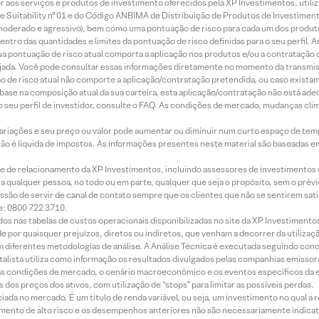
idor aos serviços e produtos de investimento oferecidos pela XP Investimentos, uti
 Suitability nº 01 e do Código ANBIMA de Distribuição de Produtos de Investimen
r, moderado e agressivo), bem como uma pontuação de risco para cada um dos produ
ntro das quantidades e limites da pontuação de risco definidas para o seu perfil. A
 sua pontuação de risco atual comporta a aplicação nos produtos e/ou a contratação
jada. Você pode consultar essas informações diretamente no momento da transmissã
ação de risco atual não comporte a aplicação/contratação pretendida, ou caso exista
m base na composição atual da sua carteira, esta aplicação/contratação não está ad
 seu perfil de investidor, consulte o FAQ. As condições de mercado, mudanças cl
 variações e seu preço ou valor pode aumentar ou diminuir num curto espaço de t
 não é líquida de impostos. As informações presentes neste material são baseadas e
rede de relacionamento da XP Investimentos, incluindo assessores de investimentos
ara qualquer pessoa, no todo ou em parte, qualquer que seja o propósito, sem o pr
ssão de servir de canal de contato sempre que os clientes que não se sentirem sat
e: 0800 722 3710.
dos nas tabelas de custos operacionais disponibilizadas no site da XP Investimento
 por quaisquer prejuízos, diretos ou indiretos, que venham a decorrer da utilizaç
 diferentes metodologias de análise. A Análise Técnica é executada seguindo conc
alista utiliza como informação os resultados divulgados pelas companhias emissora
 condições de mercado, o cenário macroeconômico e os eventos específicos da em
dos preços dos ativos, com utilização de “stops” para limitar as possíveis perdas.
ada no mercado. É um título de renda variável, ou seja, um investimento no qual a r
mento de alto risco e os desempenhos anteriores não são necessariamente indicat