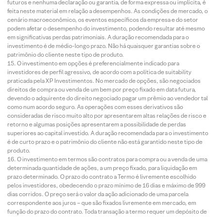
futuros e nenhuma declaração ou garantia, de forma expressa ou implícita, é
feita neste material em relação a desempenhos. As condições de mercado, o
cenário macroeconômico, os eventos específicos da empresa e do setor
podem afetar o desempenho do investimento, podendo resultar até mesmo
em significativas perdas patrimoniais. A duração recomendada para o
investimento é de médio-longo prazo. Não há quaisquer garantias sobre o
patrimônio do cliente neste tipo de produto.
O investimento em opções é preferencialmente indicado para
investidores de perfil agressivo, de acordo com a política de suitability
praticada pela XP Investimentos. No mercado de opções, são negociados
direitos de compra ou venda de um bem por preço fixado em data futura,
devendo o adquirente do direito negociado pagar um prêmio ao vendedor tal
como num acordo seguro. As operações com esses derivativos são
consideradas de risco muito alto por apresentarem altas relações de risco e
retorno e algumas posições apresentarem a possibilidade de perdas
superiores ao capital investido. A duração recomendada para o investimento
é de curto prazo e o patrimônio do cliente não está garantido neste tipo de
produto.
O investimento em termos são contratos para compra ou a venda de uma
determinada quantidade de ações, a um preço fixado, para liquidação em
prazo determinado. O prazo do contrato a Termo é livremente escolhido
pelos investidores, obedecendo o prazo mínimo de 16 dias e máximo de 999
dias corridos. O preço será o valor da ação adicionado de uma parcela
correspondente aos juros – que são fixados livremente em mercado, em
função do prazo do contrato. Toda transação a termo requer um depósito de