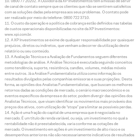
0800 77 20202. A Ouvidoria da XP Investimentos tem a missão de servir
de canal de contato sempre que os clientes que não se sentirem satisfeitos
com as soluções dadas pela empresa aos seus problemas. O contato pode
ser realizado por meio do telefone: 0800 722 3710.
O custo da operação e a política de cobrança estão definidos nas tabelas
de custos operacionais disponibilizadas no site da XP Investimentos:
www.xpi.com.br.
A XP Investimentos se exime de qualquer responsabilidade por quaisquer
prejuízos, diretos ou indiretos, que venham a decorrer da utilização deste
relatório ou seu conteúdo.
A Avaliação Técnica e a Avaliação de Fundamentos seguem diferentes
metodologias de análise. A Análise Técnica é executada seguindo conceitos
como tendência, suporte, resistência, candles, volumes, médias móveis
entre outros. Já a Análise Fundamentalista utiliza como informação os
resultados divulgados pelas companhias emissoras e suas projeções. Desta
forma, as opiniões dos Analistas Fundamentalistas, que buscam os melhores
retornos dadas as condições de mercado, o cenário macroeconômico e os
eventos específicos da empresa e do setor, podem divergir das opiniões dos
Analistas Técnicos, que visam identificar os movimentos mais prováveis dos
preços dos ativos, com utilização de “stops” para limitar as possíveis perdas.
Ação é uma fração do capital de uma empresa que é negociada no
mercado. É um título de renda variável, ou seja, um investimento no qual a
rentabilidade não é preestabelecida, varia conforme as cotações de
mercado. O investimento em ações é um investimento de alto risco e os
desempenhos anteriores não são necessariamente indicativos de resultados