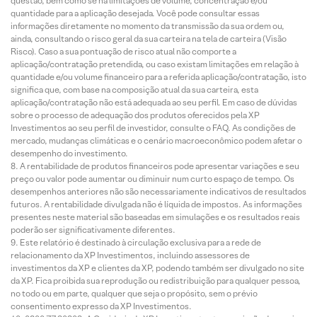
questão, bem como se há limitações de volume, concentração e/ou
quantidade para a aplicação desejada. Você pode consultar essas
informações diretamente no momento da transmissão da sua ordem ou,
ainda, consultando o risco geral da sua carteira na tela de carteira (Visão
Risco). Caso a sua pontuação de risco atual não comporte a
aplicação/contratação pretendida, ou caso existam limitações em relação à
quantidade e/ou volume financeiro para a referida aplicação/contratação, isto
significa que, com base na composição atual da sua carteira, esta
aplicação/contratação não está adequada ao seu perfil. Em caso de dúvidas
sobre o processo de adequação dos produtos oferecidos pela XP
Investimentos ao seu perfil de investidor, consulte o FAQ. As condições de
mercado, mudanças climáticas e o cenário macroeconômico podem afetar o
desempenho do investimento.
A rentabilidade de produtos financeiros pode apresentar variações e seu
preço ou valor pode aumentar ou diminuir num curto espaço de tempo. Os
desempenhos anteriores não são necessariamente indicativos de resultados
futuros. A rentabilidade divulgada não é líquida de impostos. As informações
presentes neste material são baseadas em simulações e os resultados reais
poderão ser significativamente diferentes.
Este relatório é destinado à circulação exclusiva para a rede de
relacionamento da XP Investimentos, incluindo assessores de
investimentos da XP e clientes da XP, podendo também ser divulgado no site
da XP. Fica proibida sua reprodução ou redistribuição para qualquer pessoa,
no todo ou em parte, qualquer que seja o propósito, sem o prévio
consentimento expresso da XP Investimentos.