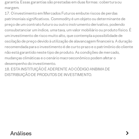
garantia. Essas garantias são prestadas em duas formas: cobertura ou
margem.
O investimento em Mercados Futuros embute riscos de perdas
patrimoniais significativos. Commodity é um objeto ou determinante de
preço de um contrato futuro ou outro instrumento derivativo, podendo
consubstanciar um índice, uma taxa, um valor mobiliário ou produto físico. É
um investimento de risco muito alto, que contempla a possibilidade de
oscilação de preço devido à utilização de alavancagem financeira. A duração
recomendada para o investimento é de curto prazo e o patrimônio do cliente
não está garantido neste tipo de produto. As condições de mercado,
mudanças climáticas e o cenário macroeconômico podem afetar o
desempenho do investimento.
ESTA INSTITUIÇÃO É ADERENTE AO CÓDIGO ANBIMA DE
DISTRIBUIÇÃO DE PRODUTOS DE INVESTIMENTO.
Análises