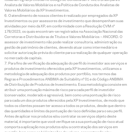
Analista de Valores Mobiliários e na Política de Conduta dos Analistas de
Valores Mobiliários da XP Investimentos.
O atendimento de nossos clientes é realizado por empregados da XP
Investimentos ou por assessores de investimento que desempenham suas
atividades por meio da XP, em conformidade com a Resolução CVM nº
178/2023, os quais encontram-se registrados na Associação Nacional das
Corretoras e Distribuidoras de Títulos e Valores Mobiliários – ANCORD. O
assessor de investimento não pode realizar consultoria, administração ou
gestão de patrimônio de clientes, devendo atuar como intermediário e
solicitar autorização prévia do cliente para a realização de qualquer operação
no mercado de capitais.
Para fins de verificação da adequação do perfil do investidor aos serviços e
produtos de investimento oferecidos pela XP Investimentos, utilizamos a
metodologia de adequação dos produtos por portfólio, nos termos das
Regras e Procedimentos ANBIMA de Suitability nº 01 e do Código ANBIMA
de Distribuição de Produtos de Investimento. Essa metodologia consiste em
atribuir uma pontuação máxima de risco para cada perfil de investidor
(conservador, moderado e agressivo), bem como uma pontuação de risco
para cada um dos produtos oferecidos pela XP Investimentos, de modo que
todos os clientes possam ter acesso a todos os produtos, desde que dentro
das quantidades e limites da pontuação de risco definidas para o seu perfil.
Antes de aplicar nos produtos e/ou contratar os serviços objeto deste
material, é importante que você verifique se a sua pontuação de risco atual
comporta a aplicação nos produtos e/ou a contratação dos serviços em