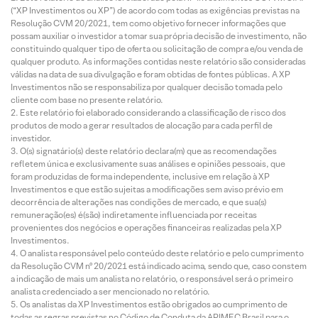
(“XP Investimentos ou XP”) de acordo com todas as exigências previstas na
Resolução CVM 20/2021, tem como objetivo fornecer informações que
possam auxiliar o investidor a tomar sua própria decisão de investimento, não
constituindo qualquer tipo de oferta ou solicitação de compra e/ou venda de
qualquer produto. As informações contidas neste relatório são consideradas
válidas na data de sua divulgação e foram obtidas de fontes públicas. A XP
Investimentos não se responsabiliza por qualquer decisão tomada pelo
cliente com base no presente relatório.
Este relatório foi elaborado considerando a classificação de risco dos
produtos de modo a gerar resultados de alocação para cada perfil de
investidor.
O(s) signatário(s) deste relatório declara(m) que as recomendações
refletem única e exclusivamente suas análises e opiniões pessoais, que
foram produzidas de forma independente, inclusive em relação à XP
Investimentos e que estão sujeitas a modificações sem aviso prévio em
decorrência de alterações nas condições de mercado, e que sua(s)
remuneração(es) é(são) indiretamente influenciada por receitas
provenientes dos negócios e operações financeiras realizadas pela XP
Investimentos.
O analista responsável pelo conteúdo deste relatório e pelo cumprimento
da Resolução CVM nº 20/2021 está indicado acima, sendo que, caso constem
a indicação de mais um analista no relatório, o responsável será o primeiro
analista credenciado a ser mencionado no relatório.
Os analistas da XP Investimentos estão obrigados ao cumprimento de
todas as regras previstas no Código de Conduta da APIMEC Brasil para o