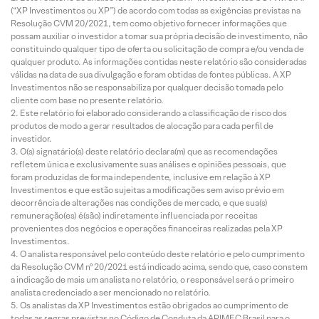
(“XP Investimentos ou XP”) de acordo com todas as exigências previstas na
Resolução CVM 20/2021, tem como objetivo fornecer informações que
possam auxiliar o investidor a tomar sua própria decisão de investimento, não
constituindo qualquer tipo de oferta ou solicitação de compra e/ou venda de
qualquer produto. As informações contidas neste relatório são consideradas
válidas na data de sua divulgação e foram obtidas de fontes públicas. A XP
Investimentos não se responsabiliza por qualquer decisão tomada pelo
cliente com base no presente relatório.
Este relatório foi elaborado considerando a classificação de risco dos
produtos de modo a gerar resultados de alocação para cada perfil de
investidor.
O(s) signatário(s) deste relatório declara(m) que as recomendações
refletem única e exclusivamente suas análises e opiniões pessoais, que
foram produzidas de forma independente, inclusive em relação à XP
Investimentos e que estão sujeitas a modificações sem aviso prévio em
decorrência de alterações nas condições de mercado, e que sua(s)
remuneração(es) é(são) indiretamente influenciada por receitas
provenientes dos negócios e operações financeiras realizadas pela XP
Investimentos.
O analista responsável pelo conteúdo deste relatório e pelo cumprimento
da Resolução CVM nº 20/2021 está indicado acima, sendo que, caso constem
a indicação de mais um analista no relatório, o responsável será o primeiro
analista credenciado a ser mencionado no relatório.
Os analistas da XP Investimentos estão obrigados ao cumprimento de
todas as regras previstas no Código de Conduta da APIMEC Brasil para o