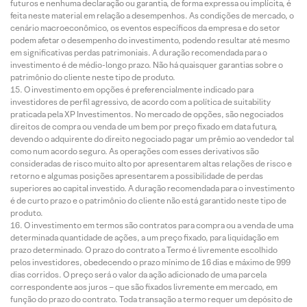
futuros e nenhuma declaração ou garantia, de forma expressa ou implícita, é
feita neste material em relação a desempenhos. As condições de mercado, o
cenário macroeconômico, os eventos específicos da empresa e do setor
podem afetar o desempenho do investimento, podendo resultar até mesmo
em significativas perdas patrimoniais. A duração recomendada para o
investimento é de médio-longo prazo. Não há quaisquer garantias sobre o
patrimônio do cliente neste tipo de produto.
O investimento em opções é preferencialmente indicado para
investidores de perfil agressivo, de acordo com a política de suitability
praticada pela XP Investimentos. No mercado de opções, são negociados
direitos de compra ou venda de um bem por preço fixado em data futura,
devendo o adquirente do direito negociado pagar um prêmio ao vendedor tal
como num acordo seguro. As operações com esses derivativos são
consideradas de risco muito alto por apresentarem altas relações de risco e
retorno e algumas posições apresentarem a possibilidade de perdas
superiores ao capital investido. A duração recomendada para o investimento
é de curto prazo e o patrimônio do cliente não está garantido neste tipo de
produto.
O investimento em termos são contratos para compra ou a venda de uma
determinada quantidade de ações, a um preço fixado, para liquidação em
prazo determinado. O prazo do contrato a Termo é livremente escolhido
pelos investidores, obedecendo o prazo mínimo de 16 dias e máximo de 999
dias corridos. O preço será o valor da ação adicionado de uma parcela
correspondente aos juros – que são fixados livremente em mercado, em
função do prazo do contrato. Toda transação a termo requer um depósito de