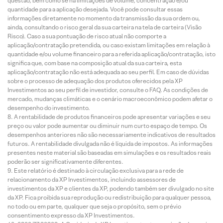
questão, bem como se há limitações de volume, concentração e/ou
quantidade para a aplicação desejada. Você pode consultar essas
informações diretamente no momento da transmissão da sua ordem ou,
ainda, consultando o risco geral da sua carteira na tela de carteira (Visão
Risco). Caso a sua pontuação de risco atual não comporte a
aplicação/contratação pretendida, ou caso existam limitações em relação à
quantidade e/ou volume financeiro para a referida aplicação/contratação, isto
significa que, com base na composição atual da sua carteira, esta
aplicação/contratação não está adequada ao seu perfil. Em caso de dúvidas
sobre o processo de adequação dos produtos oferecidos pela XP
Investimentos ao seu perfil de investidor, consulte o FAQ. As condições de
mercado, mudanças climáticas e o cenário macroeconômico podem afetar o
desempenho do investimento.
A rentabilidade de produtos financeiros pode apresentar variações e seu
preço ou valor pode aumentar ou diminuir num curto espaço de tempo. Os
desempenhos anteriores não são necessariamente indicativos de resultados
futuros. A rentabilidade divulgada não é líquida de impostos. As informações
presentes neste material são baseadas em simulações e os resultados reais
poderão ser significativamente diferentes.
Este relatório é destinado à circulação exclusiva para a rede de
relacionamento da XP Investimentos, incluindo assessores de
investimentos da XP e clientes da XP, podendo também ser divulgado no site
da XP. Fica proibida sua reprodução ou redistribuição para qualquer pessoa,
no todo ou em parte, qualquer que seja o propósito, sem o prévio
consentimento expresso da XP Investimentos.