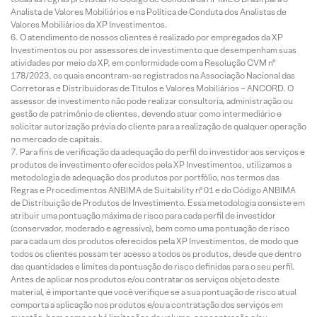
Analista de Valores Mobiliários e na Política de Conduta dos Analistas de
Valores Mobiliários da XP Investimentos.
O atendimento de nossos clientes é realizado por empregados da XP
Investimentos ou por assessores de investimento que desempenham suas
atividades por meio da XP, em conformidade com a Resolução CVM nº
178/2023, os quais encontram-se registrados na Associação Nacional das
Corretoras e Distribuidoras de Títulos e Valores Mobiliários – ANCORD. O
assessor de investimento não pode realizar consultoria, administração ou
gestão de patrimônio de clientes, devendo atuar como intermediário e
solicitar autorização prévia do cliente para a realização de qualquer operação
no mercado de capitais.
Para fins de verificação da adequação do perfil do investidor aos serviços e
produtos de investimento oferecidos pela XP Investimentos, utilizamos a
metodologia de adequação dos produtos por portfólio, nos termos das
Regras e Procedimentos ANBIMA de Suitability nº 01 e do Código ANBIMA
de Distribuição de Produtos de Investimento. Essa metodologia consiste em
atribuir uma pontuação máxima de risco para cada perfil de investidor
(conservador, moderado e agressivo), bem como uma pontuação de risco
para cada um dos produtos oferecidos pela XP Investimentos, de modo que
todos os clientes possam ter acesso a todos os produtos, desde que dentro
das quantidades e limites da pontuação de risco definidas para o seu perfil.
Antes de aplicar nos produtos e/ou contratar os serviços objeto deste
material, é importante que você verifique se a sua pontuação de risco atual
comporta a aplicação nos produtos e/ou a contratação dos serviços em