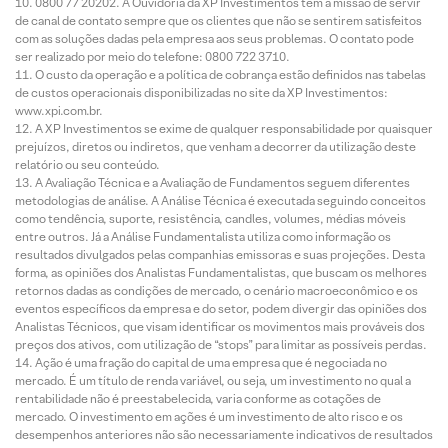
0800 77 20202. A Ouvidoria da XP Investimentos tem a missão de servir
de canal de contato sempre que os clientes que não se sentirem satisfeitos
com as soluções dadas pela empresa aos seus problemas. O contato pode
ser realizado por meio do telefone: 0800 722 3710.
O custo da operação e a política de cobrança estão definidos nas tabelas
de custos operacionais disponibilizadas no site da XP Investimentos:
www.xpi.com.br.
A XP Investimentos se exime de qualquer responsabilidade por quaisquer
prejuízos, diretos ou indiretos, que venham a decorrer da utilização deste
relatório ou seu conteúdo.
A Avaliação Técnica e a Avaliação de Fundamentos seguem diferentes
metodologias de análise. A Análise Técnica é executada seguindo conceitos
como tendência, suporte, resistência, candles, volumes, médias móveis
entre outros. Já a Análise Fundamentalista utiliza como informação os
resultados divulgados pelas companhias emissoras e suas projeções. Desta
forma, as opiniões dos Analistas Fundamentalistas, que buscam os melhores
retornos dadas as condições de mercado, o cenário macroeconômico e os
eventos específicos da empresa e do setor, podem divergir das opiniões dos
Analistas Técnicos, que visam identificar os movimentos mais prováveis dos
preços dos ativos, com utilização de “stops” para limitar as possíveis perdas.
Ação é uma fração do capital de uma empresa que é negociada no
mercado. É um título de renda variável, ou seja, um investimento no qual a
rentabilidade não é preestabelecida, varia conforme as cotações de
mercado. O investimento em ações é um investimento de alto risco e os
desempenhos anteriores não são necessariamente indicativos de resultados