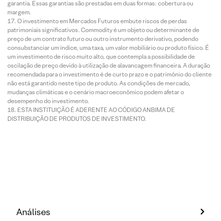
garantia. Essas garantias são prestadas em duas formas: cobertura ou
margem.
O investimento em Mercados Futuros embute riscos de perdas
patrimoniais significativos. Commodity é um objeto ou determinante de
preço de um contrato futuro ou outro instrumento derivativo, podendo
consubstanciar um índice, uma taxa, um valor mobiliário ou produto físico. É
um investimento de risco muito alto, que contempla a possibilidade de
oscilação de preço devido à utilização de alavancagem financeira. A duração
recomendada para o investimento é de curto prazo e o patrimônio do cliente
não está garantido neste tipo de produto. As condições de mercado,
mudanças climáticas e o cenário macroeconômico podem afetar o
desempenho do investimento.
ESTA INSTITUIÇÃO É ADERENTE AO CÓDIGO ANBIMA DE
DISTRIBUIÇÃO DE PRODUTOS DE INVESTIMENTO.
Análises