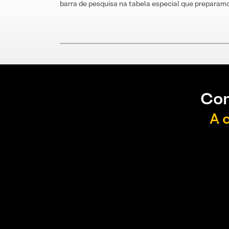
barra de pesquisa na tabela especial que preparamo
Con
A 