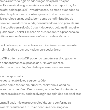
lizamos a metodologia de adequação dos produtos por
to. Essa metodologia consiste em atribuir uma pontuação
tos oferecidos pela XP Investimentos, de modo que todos os
ntes de aplicar nos produtos e/ou contratar os serviços
 dos serviços em questão, bem como se há limitações de
o da sua ordem ou, ainda, consultando o risco geral da sua
m limitações em relação à quantidade e/ou volume financeiro
equada ao seu perfil. Em caso de dúvidas sobre o processo de
imáticas e o cenário macroeconômico podem afetar o
empo. Os desempenhos anteriores não são necessariamente
m simulações e os resultados reais poderão ser
 da XP e clientes da XP, podendo também ser divulgado no
évio consentimento expresso da XP Investimentos.
isfeitos com as soluções dadas pela empresa aos seus
s: www.xpi.com.br.
ão deste relatório ou seu conteúdo.
eitos como tendência, suporte, resistência, candles,
s e suas projeções. Desta forma, as opiniões dos Analistas
presa e do setor, podem divergir das opiniões dos Analistas
entabilidade não é preestabelecida, varia conforme as
ivos de resultados futuros e nenhuma declaração ou