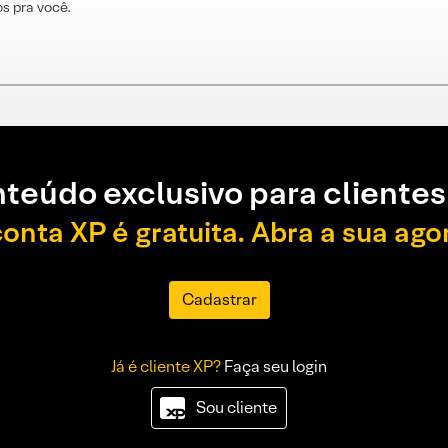
s pra você.
teúdo exclusivo para clientes
conta XP é gratuita. Abra a sua ago
Cadastrar
Já é cliente XP?
Faça seu login
Sou cliente