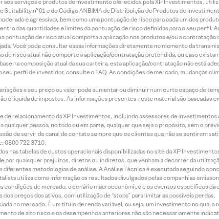
idor aos serviços e produtos de investimento oferecidos pela XP Investimentos, uti
 Suitability nº 01 e do Código ANBIMA de Distribuição de Produtos de Investimen
r, moderado e agressivo), bem como uma pontuação de risco para cada um dos produ
ntro das quantidades e limites da pontuação de risco definidas para o seu perfil. A
 sua pontuação de risco atual comporta a aplicação nos produtos e/ou a contratação
jada. Você pode consultar essas informações diretamente no momento da transmissã
ação de risco atual não comporte a aplicação/contratação pretendida, ou caso exista
m base na composição atual da sua carteira, esta aplicação/contratação não está ad
 seu perfil de investidor, consulte o FAQ. As condições de mercado, mudanças cl
 variações e seu preço ou valor pode aumentar ou diminuir num curto espaço de t
 não é líquida de impostos. As informações presentes neste material são baseadas e
rede de relacionamento da XP Investimentos, incluindo assessores de investimentos
ara qualquer pessoa, no todo ou em parte, qualquer que seja o propósito, sem o pr
ssão de servir de canal de contato sempre que os clientes que não se sentirem sat
e: 0800 722 3710.
dos nas tabelas de custos operacionais disponibilizadas no site da XP Investimento
 por quaisquer prejuízos, diretos ou indiretos, que venham a decorrer da utilizaç
 diferentes metodologias de análise. A Análise Técnica é executada seguindo conc
alista utiliza como informação os resultados divulgados pelas companhias emissora
 condições de mercado, o cenário macroeconômico e os eventos específicos da em
dos preços dos ativos, com utilização de “stops” para limitar as possíveis perdas.
ada no mercado. É um título de renda variável, ou seja, um investimento no qual a r
mento de alto risco e os desempenhos anteriores não são necessariamente indicat