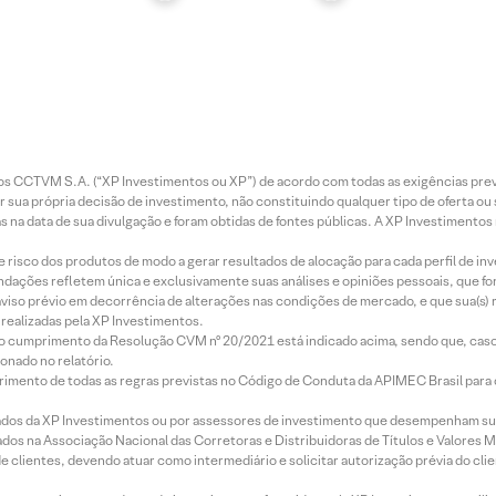
entos CCTVM S.A. (“XP Investimentos ou XP”) de acordo com todas as exigências p
r sua própria decisão de investimento, não constituindo qualquer tipo de oferta ou
s na data de sua divulgação e foram obtidas de fontes públicas. A XP Investimentos
e risco dos produtos de modo a gerar resultados de alocação para cada perfil de inv
mendações refletem única e exclusivamente suas análises e opiniões pessoais, que 
aviso prévio em decorrência de alterações nas condições de mercado, e que sua(s)
realizadas pela XP Investimentos.
lo cumprimento da Resolução CVM nº 20/2021 está indicado acima, sendo que, caso 
onado no relatório.
imento de todas as regras previstas no Código de Conduta da APIMEC Brasil para o 
ados da XP Investimentos ou por assessores de investimento que desempenham sua
os na Associação Nacional das Corretoras e Distribuidoras de Títulos e Valores 
de clientes, devendo atuar como intermediário e solicitar autorização prévia do cl