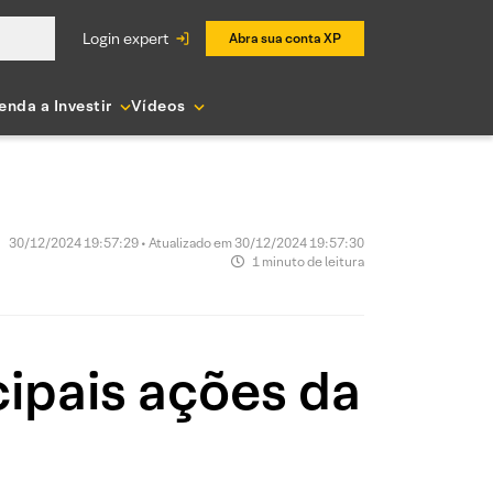
login expert
Abra sua conta XP
enda a Investir
Vídeos
30/12/2024 19:57:29 • Atualizado em 30/12/2024 19:57:30
1 minuto de leitura
ipais ações da