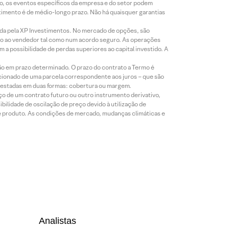
co, os eventos específicos da empresa e do setor podem
timento é de médio-longo prazo. Não há quaisquer garantias
icada pela XP Investimentos. No mercado de opções, são
mio ao vendedor tal como num acordo seguro. As operações
a possibilidade de perdas superiores ao capital investido. A
ão em prazo determinado. O prazo do contrato a Termo é
icionado de uma parcela correspondente aos juros – que são
prestadas em duas formas: cobertura ou margem.
o de um contrato futuro ou outro instrumento derivativo,
bilidade de oscilação de preço devido à utilização de
de produto. As condições de mercado, mudanças climáticas e
Analistas