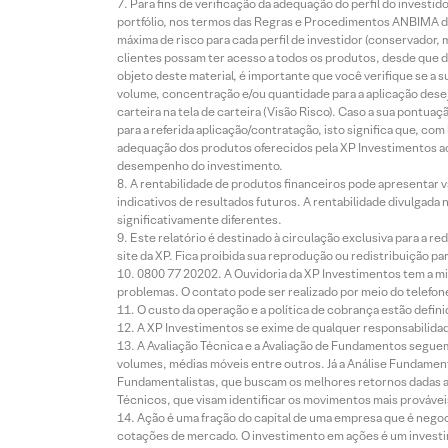
Para fins de verificação da adequação do perfil do invest
portfólio, nos termos das Regras e Procedimentos ANBIMA de
máxima de risco para cada perfil de investidor (conservado
clientes possam ter acesso a todos os produtos, desde que de
objeto deste material, é importante que você verifique se a
volume, concentração e/ou quantidade para a aplicação dese
carteira na tela de carteira (Visão Risco). Caso a sua pontu
para a referida aplicação/contratação, isto significa que, co
adequação dos produtos oferecidos pela XP Investimentos ao
desempenho do investimento.
A rentabilidade de produtos financeiros pode apresentar
indicativos de resultados futuros. A rentabilidade divulgada
significativamente diferentes.
Este relatório é destinado à circulação exclusiva para a 
site da XP. Fica proibida sua reprodução ou redistribuição p
0800 77 20202. A Ouvidoria da XP Investimentos tem a mi
problemas. O contato pode ser realizado por meio do telefon
O custo da operação e a política de cobrança estão defini
A XP Investimentos se exime de qualquer responsabilidade
A Avaliação Técnica e a Avaliação de Fundamentos seguem
volumes, médias móveis entre outros. Já a Análise Fundament
Fundamentalistas, que buscam os melhores retornos dadas as
Técnicos, que visam identificar os movimentos mais prováveis 
Ação é uma fração do capital de uma empresa que é negoci
cotações de mercado. O investimento em ações é um investi