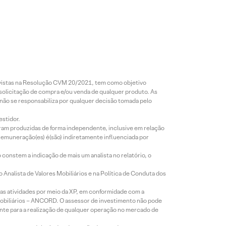
revistas na Resolução CVM 20/2021, tem como objetivo
 solicitação de compra e/ou venda de qualquer produto. As
 não se responsabiliza por qualquer decisão tomada pelo
estidor.
foram produzidas de forma independente, inclusive em relação
 remuneração(es) é(são) indiretamente influenciada por
constem a indicação de mais um analista no relatório, o
Analista de Valores Mobiliários e na Política de Conduta dos
s atividades por meio da XP, em conformidade com a
Mobiliários – ANCORD. O assessor de investimento não pode
iente para a realização de qualquer operação no mercado de