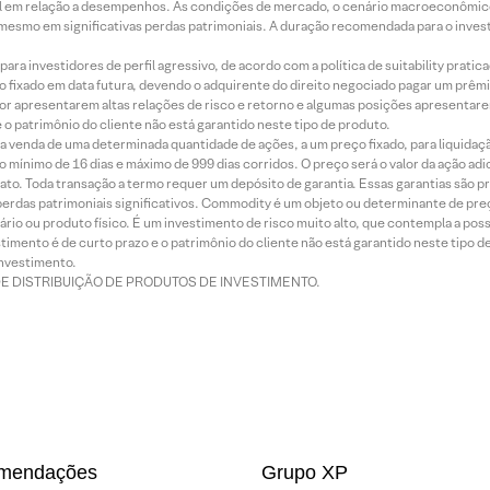
terial em relação a desempenhos. As condições de mercado, o cenário macroeconômi
mesmo em significativas perdas patrimoniais. A duração recomendada para o inves
ra investidores de perfil agressivo, de acordo com a política de suitability prat
 fixado em data futura, devendo o adquirente do direito negociado pagar um prê
or apresentarem altas relações de risco e retorno e algumas posições apresentarem 
o patrimônio do cliente não está garantido neste tipo de produto.
 venda de uma determinada quantidade de ações, a um preço fixado, para liquidaç
 mínimo de 16 dias e máximo de 999 dias corridos. O preço será o valor da ação ad
ato. Toda transação a termo requer um depósito de garantia. Essas garantias são 
rdas patrimoniais significativos. Commodity é um objeto ou determinante de preç
rio ou produto físico. É um investimento de risco muito alto, que contempla a possi
imento é de curto prazo e o patrimônio do cliente não está garantido neste tipo 
nvestimento.
DE DISTRIBUIÇÃO DE PRODUTOS DE INVESTIMENTO.
mendações
Grupo XP