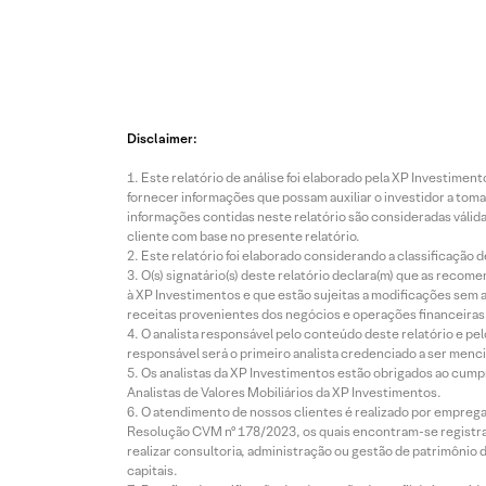
Disclaimer:
Este relatório de análise foi elaborado pela XP Investim
fornecer informações que possam auxiliar o investidor a toma
informações contidas neste relatório são consideradas válida
cliente com base no presente relatório.
Este relatório foi elaborado considerando a classificação d
O(s) signatário(s) deste relatório declara(m) que as reco
à XP Investimentos e que estão sujeitas a modificações sem 
receitas provenientes dos negócios e operações financeiras 
O analista responsável pelo conteúdo deste relatório e pe
responsável será o primeiro analista credenciado a ser menci
Os analistas da XP Investimentos estão obrigados ao cumpr
Analistas de Valores Mobiliários da XP Investimentos.
O atendimento de nossos clientes é realizado por empreg
Resolução CVM nº 178/2023, os quais encontram-se registrad
realizar consultoria, administração ou gestão de patrimônio 
capitais.