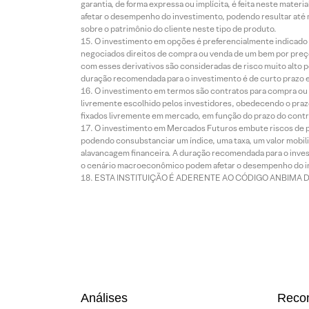
garantia, de forma expressa ou implícita, é feita neste ma
afetar o desempenho do investimento, podendo resultar até 
sobre o patrimônio do cliente neste tipo de produto.
O investimento em opções é preferencialmente indicado pa
negociados direitos de compra ou venda de um bem por preço
com esses derivativos são consideradas de risco muito alto p
duração recomendada para o investimento é de curto prazo e 
O investimento em termos são contratos para compra ou a
livremente escolhido pelos investidores, obedecendo o prazo
fixados livremente em mercado, em função do prazo do contr
O investimento em Mercados Futuros embute riscos de pe
podendo consubstanciar um índice, uma taxa, um valor mobiliá
alavancagem financeira. A duração recomendada para o invest
o cenário macroeconômico podem afetar o desempenho do i
ESTA INSTITUIÇÃO É ADERENTE AO CÓDIGO ANBIMA 
Análises
Reco