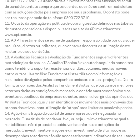
0800 77 20202. A Ouvidoria da XP Investimentos tem a missão de servir
de canal de contato sempre que os clientes que não se sentirem satisfeitos
com as soluções dadas pela empresa aos seus problemas. O contato pode
ser realizado por meio do telefone: 0800 722 3710.
O custo da operação e a política de cobrança estão definidos nas tabelas
de custos operacionais disponibilizadas no site da XP Investimentos:
www.xpi.com.br.
A XP Investimentos se exime de qualquer responsabilidade por quaisquer
prejuízos, diretos ou indiretos, que venham a decorrer da utilização deste
relatório ou seu conteúdo.
A Avaliação Técnica e a Avaliação de Fundamentos seguem diferentes
metodologias de análise. A Análise Técnica é executada seguindo conceitos
como tendência, suporte, resistência, candles, volumes, médias móveis
entre outros. Já a Análise Fundamentalista utiliza como informação os
resultados divulgados pelas companhias emissoras e suas projeções. Desta
forma, as opiniões dos Analistas Fundamentalistas, que buscam os melhores
retornos dadas as condições de mercado, o cenário macroeconômico e os
eventos específicos da empresa e do setor, podem divergir das opiniões dos
Analistas Técnicos, que visam identificar os movimentos mais prováveis dos
preços dos ativos, com utilização de “stops” para limitar as possíveis perdas.
Ação é uma fração do capital de uma empresa que é negociada no
mercado. É um título de renda variável, ou seja, um investimento no qual a
rentabilidade não é preestabelecida, varia conforme as cotações de
mercado. O investimento em ações é um investimento de alto risco e os
desempenhos anteriores não são necessariamente indicativos de resultados