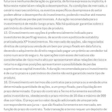
futuros e nenhuma declaração ou garantia, de forma expressa ou implícita, é
feita neste material em relação a desempenhos. As condições de mercado, o
cenário macroeconômico, os eventos específicos da empresa e do setor
podem afetar o desempenho do investimento, podendo resultar até mesmo
em significativas perdas patrimoniais. A duração recomendada para o
investimento é de médio-longo prazo. Não há quaisquer garantias sobre o
patrimônio do cliente neste tipo de produto.
O investimento em opções é preferencialmente indicado para
investidores de perfil agressivo, de acordo com a política de suitability
praticada pela XP Investimentos. No mercado de opções, são negociados
direitos de compra ou venda de um bem por preço fixado em data futura,
devendo o adquirente do direito negociado pagar um prêmio ao vendedor tal
como num acordo seguro. As operações com esses derivativos são
consideradas de risco muito alto por apresentarem altas relações de risco e
retorno e algumas posições apresentarem a possibilidade de perdas
superiores ao capital investido. A duração recomendada para o investimento
é de curto prazo e o patrimônio do cliente não está garantido neste tipo de
produto.
O investimento em termos são contratos para compra ou a venda de uma
determinada quantidade de ações, a um preço fixado, para liquidação em
prazo determinado. O prazo do contrato a Termo é livremente escolhido
pelos investidores, obedecendo o prazo mínimo de 16 dias e máximo de 999
dias corridos. O preço será o valor da ação adicionado de uma parcela
correspondente aos juros – que são fixados livremente em mercado, em
função do prazo do contrato. Toda transação a termo requer um depósito de