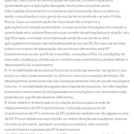
questão, bem como se há limitações de volume, concentração e/ou
quantidade para a aplicação desejada. Você pode consultar essas
informações diretamente no momento da transmissão da sua ordem ou,
ainda, consultando o risco geral da sua carteira na tela de carteira (Visão
Risco). Caso a sua pontuação de risco atual não comporte a
aplicação/contratação pretendida, ou caso existam limitações em relação à
quantidade e/ou volume financeiro para a referida aplicação/contratação, isto
significa que, com base na composição atual da sua carteira, esta
aplicação/contratação não está adequada ao seu perfil. Em caso de dúvidas
sobre o processo de adequação dos produtos oferecidos pela XP
Investimentos ao seu perfil de investidor, consulte o FAQ. As condições de
mercado, mudanças climáticas e o cenário macroeconômico podem afetar o
desempenho do investimento.
A rentabilidade de produtos financeiros pode apresentar variações e seu
preço ou valor pode aumentar ou diminuir num curto espaço de tempo. Os
desempenhos anteriores não são necessariamente indicativos de resultados
futuros. A rentabilidade divulgada não é líquida de impostos. As informações
presentes neste material são baseadas em simulações e os resultados reais
poderão ser significativamente diferentes.
Este relatório é destinado à circulação exclusiva para a rede de
relacionamento da XP Investimentos, incluindo assessores de
investimentos da XP e clientes da XP, podendo também ser divulgado no site
da XP. Fica proibida sua reprodução ou redistribuição para qualquer pessoa,
no todo ou em parte, qualquer que seja o propósito, sem o prévio
consentimento expresso da XP Investimentos.