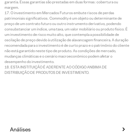
garantia. Essas garantias são prestadas em duas formas: cobertura ou
margem.
O investimento em Mercados Futuros embute riscos de perdas
patrimoniais significativos. Commodity é um objeto ou determinante de
preço de um contrato futuro ou outro instrumento derivativo, podendo
consubstanciar um índice, uma taxa, um valor mobiliário ou produto físico. É
um investimento de risco muito alto, que contempla a possibilidade de
oscilação de preço devido à utilização de alavancagem financeira. A duração
recomendada para o investimento é de curto prazo e o patrimônio do cliente
não está garantido neste tipo de produto. As condições de mercado,
mudanças climáticas e o cenário macroeconômico podem afetar o
desempenho do investimento.
ESTA INSTITUIÇÃO É ADERENTE AO CÓDIGO ANBIMA DE
DISTRIBUIÇÃO DE PRODUTOS DE INVESTIMENTO.
Análises