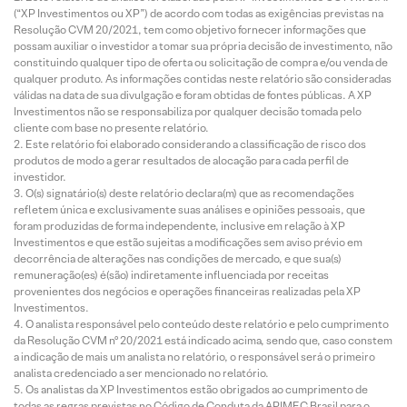
(“XP Investimentos ou XP”) de acordo com todas as exigências previstas na
Resolução CVM 20/2021, tem como objetivo fornecer informações que
possam auxiliar o investidor a tomar sua própria decisão de investimento, não
constituindo qualquer tipo de oferta ou solicitação de compra e/ou venda de
qualquer produto. As informações contidas neste relatório são consideradas
válidas na data de sua divulgação e foram obtidas de fontes públicas. A XP
Investimentos não se responsabiliza por qualquer decisão tomada pelo
cliente com base no presente relatório.
Este relatório foi elaborado considerando a classificação de risco dos
produtos de modo a gerar resultados de alocação para cada perfil de
investidor.
O(s) signatário(s) deste relatório declara(m) que as recomendações
refletem única e exclusivamente suas análises e opiniões pessoais, que
foram produzidas de forma independente, inclusive em relação à XP
Investimentos e que estão sujeitas a modificações sem aviso prévio em
decorrência de alterações nas condições de mercado, e que sua(s)
remuneração(es) é(são) indiretamente influenciada por receitas
provenientes dos negócios e operações financeiras realizadas pela XP
Investimentos.
O analista responsável pelo conteúdo deste relatório e pelo cumprimento
da Resolução CVM nº 20/2021 está indicado acima, sendo que, caso constem
a indicação de mais um analista no relatório, o responsável será o primeiro
analista credenciado a ser mencionado no relatório.
Os analistas da XP Investimentos estão obrigados ao cumprimento de
todas as regras previstas no Código de Conduta da APIMEC Brasil para o