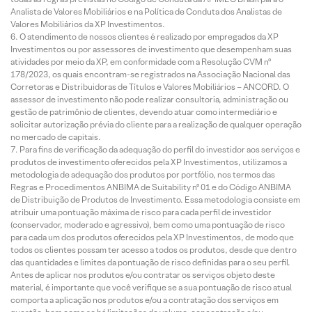
Analista de Valores Mobiliários e na Política de Conduta dos Analistas de
Valores Mobiliários da XP Investimentos.
O atendimento de nossos clientes é realizado por empregados da XP
Investimentos ou por assessores de investimento que desempenham suas
atividades por meio da XP, em conformidade com a Resolução CVM nº
178/2023, os quais encontram-se registrados na Associação Nacional das
Corretoras e Distribuidoras de Títulos e Valores Mobiliários – ANCORD. O
assessor de investimento não pode realizar consultoria, administração ou
gestão de patrimônio de clientes, devendo atuar como intermediário e
solicitar autorização prévia do cliente para a realização de qualquer operação
no mercado de capitais.
Para fins de verificação da adequação do perfil do investidor aos serviços e
produtos de investimento oferecidos pela XP Investimentos, utilizamos a
metodologia de adequação dos produtos por portfólio, nos termos das
Regras e Procedimentos ANBIMA de Suitability nº 01 e do Código ANBIMA
de Distribuição de Produtos de Investimento. Essa metodologia consiste em
atribuir uma pontuação máxima de risco para cada perfil de investidor
(conservador, moderado e agressivo), bem como uma pontuação de risco
para cada um dos produtos oferecidos pela XP Investimentos, de modo que
todos os clientes possam ter acesso a todos os produtos, desde que dentro
das quantidades e limites da pontuação de risco definidas para o seu perfil.
Antes de aplicar nos produtos e/ou contratar os serviços objeto deste
material, é importante que você verifique se a sua pontuação de risco atual
comporta a aplicação nos produtos e/ou a contratação dos serviços em