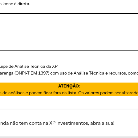
 ícone à direta.
uipe de Análise Técnica da XP
Alvarenga (CNPI-T EM 1397) com uso de Análise Técnica e recursos, com
ATENÇÃO
:
os de análises e podem ficar fora da lista. Os valores podem ser altera
inda não tem conta na XP Investimentos, abra a sua!