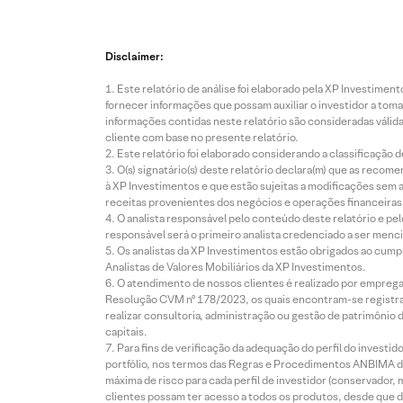
Disclaimer:
Este relatório de análise foi elaborado pela XP Investim
fornecer informações que possam auxiliar o investidor a toma
informações contidas neste relatório são consideradas válida
cliente com base no presente relatório.
Este relatório foi elaborado considerando a classificação d
O(s) signatário(s) deste relatório declara(m) que as reco
à XP Investimentos e que estão sujeitas a modificações sem 
receitas provenientes dos negócios e operações financeiras 
O analista responsável pelo conteúdo deste relatório e pe
responsável será o primeiro analista credenciado a ser menci
Os analistas da XP Investimentos estão obrigados ao cumpr
Analistas de Valores Mobiliários da XP Investimentos.
O atendimento de nossos clientes é realizado por empreg
Resolução CVM nº 178/2023, os quais encontram-se registrad
realizar consultoria, administração ou gestão de patrimônio 
capitais.
Para fins de verificação da adequação do perfil do invest
portfólio, nos termos das Regras e Procedimentos ANBIMA de
máxima de risco para cada perfil de investidor (conservado
clientes possam ter acesso a todos os produtos, desde que de