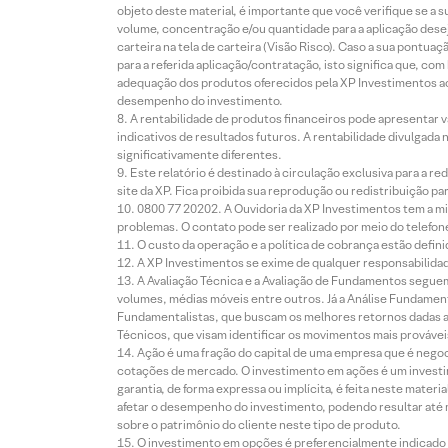
objeto deste material, é importante que você verifique se a
volume, concentração e/ou quantidade para a aplicação dese
carteira na tela de carteira (Visão Risco). Caso a sua pontu
para a referida aplicação/contratação, isto significa que, co
adequação dos produtos oferecidos pela XP Investimentos ao
desempenho do investimento.
A rentabilidade de produtos financeiros pode apresentar
indicativos de resultados futuros. A rentabilidade divulgada
significativamente diferentes.
Este relatório é destinado à circulação exclusiva para a 
site da XP. Fica proibida sua reprodução ou redistribuição p
0800 77 20202. A Ouvidoria da XP Investimentos tem a mi
problemas. O contato pode ser realizado por meio do telefon
O custo da operação e a política de cobrança estão defini
A XP Investimentos se exime de qualquer responsabilidade
A Avaliação Técnica e a Avaliação de Fundamentos seguem
volumes, médias móveis entre outros. Já a Análise Fundament
Fundamentalistas, que buscam os melhores retornos dadas as
Técnicos, que visam identificar os movimentos mais prováveis 
Ação é uma fração do capital de uma empresa que é negoci
cotações de mercado. O investimento em ações é um investi
garantia, de forma expressa ou implícita, é feita neste ma
afetar o desempenho do investimento, podendo resultar até 
sobre o patrimônio do cliente neste tipo de produto.
O investimento em opções é preferencialmente indicado pa