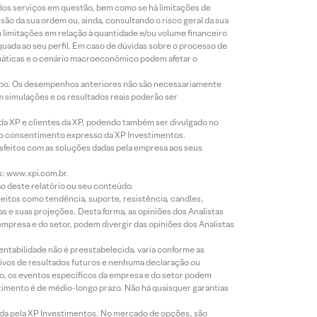
 dos serviços em questão, bem como se há limitações de
o da sua ordem ou, ainda, consultando o risco geral da sua
m limitações em relação à quantidade e/ou volume financeiro
equada ao seu perfil. Em caso de dúvidas sobre o processo de
imáticas e o cenário macroeconômico podem afetar o
empo. Os desempenhos anteriores não são necessariamente
m simulações e os resultados reais poderão ser
 da XP e clientes da XP, podendo também ser divulgado no
évio consentimento expresso da XP Investimentos.
isfeitos com as soluções dadas pela empresa aos seus
s: www.xpi.com.br.
ão deste relatório ou seu conteúdo.
eitos como tendência, suporte, resistência, candles,
s e suas projeções. Desta forma, as opiniões dos Analistas
presa e do setor, podem divergir das opiniões dos Analistas
entabilidade não é preestabelecida, varia conforme as
ivos de resultados futuros e nenhuma declaração ou
co, os eventos específicos da empresa e do setor podem
timento é de médio-longo prazo. Não há quaisquer garantias
icada pela XP Investimentos. No mercado de opções, são