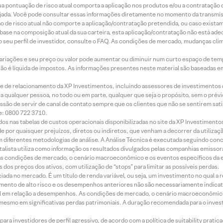
 sua pontuação de risco atual comporta a aplicação nos produtos e/ou a contratação
jada. Você pode consultar essas informações diretamente no momento da transmissã
ação de risco atual não comporte a aplicação/contratação pretendida, ou caso exista
m base na composição atual da sua carteira, esta aplicação/contratação não está ad
 seu perfil de investidor, consulte o FAQ. As condições de mercado, mudanças cl
 variações e seu preço ou valor pode aumentar ou diminuir num curto espaço de t
 não é líquida de impostos. As informações presentes neste material são baseadas e
rede de relacionamento da XP Investimentos, incluindo assessores de investimentos
ara qualquer pessoa, no todo ou em parte, qualquer que seja o propósito, sem o pr
ssão de servir de canal de contato sempre que os clientes que não se sentirem sat
e: 0800 722 3710.
dos nas tabelas de custos operacionais disponibilizadas no site da XP Investimento
 por quaisquer prejuízos, diretos ou indiretos, que venham a decorrer da utilizaç
 diferentes metodologias de análise. A Análise Técnica é executada seguindo conc
alista utiliza como informação os resultados divulgados pelas companhias emissora
 condições de mercado, o cenário macroeconômico e os eventos específicos da em
dos preços dos ativos, com utilização de “stops” para limitar as possíveis perdas.
ada no mercado. É um título de renda variável, ou seja, um investimento no qual a r
mento de alto risco e os desempenhos anteriores não são necessariamente indicat
terial em relação a desempenhos. As condições de mercado, o cenário macroeconômi
mesmo em significativas perdas patrimoniais. A duração recomendada para o inves
ra investidores de perfil agressivo, de acordo com a política de suitability prat