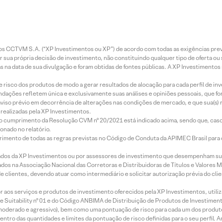
entos CCTVM S.A. (“XP Investimentos ou XP”) de acordo com todas as exigências p
r sua própria decisão de investimento, não constituindo qualquer tipo de oferta ou
s na data de sua divulgação e foram obtidas de fontes públicas. A XP Investimentos
e risco dos produtos de modo a gerar resultados de alocação para cada perfil de inv
mendações refletem única e exclusivamente suas análises e opiniões pessoais, que 
aviso prévio em decorrência de alterações nas condições de mercado, e que sua(s)
realizadas pela XP Investimentos.
lo cumprimento da Resolução CVM nº 20/2021 está indicado acima, sendo que, caso 
onado no relatório.
imento de todas as regras previstas no Código de Conduta da APIMEC Brasil para o 
ados da XP Investimentos ou por assessores de investimento que desempenham sua
os na Associação Nacional das Corretoras e Distribuidoras de Títulos e Valores 
de clientes, devendo atuar como intermediário e solicitar autorização prévia do cl
idor aos serviços e produtos de investimento oferecidos pela XP Investimentos, uti
 Suitability nº 01 e do Código ANBIMA de Distribuição de Produtos de Investimen
r, moderado e agressivo), bem como uma pontuação de risco para cada um dos produ
ntro das quantidades e limites da pontuação de risco definidas para o seu perfil. A