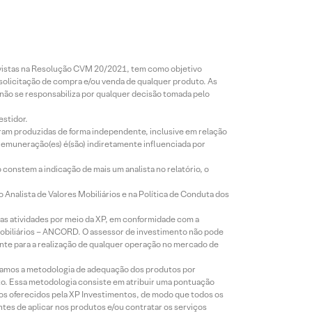
revistas na Resolução CVM 20/2021, tem como objetivo
 solicitação de compra e/ou venda de qualquer produto. As
 não se responsabiliza por qualquer decisão tomada pelo
estidor.
foram produzidas de forma independente, inclusive em relação
 remuneração(es) é(são) indiretamente influenciada por
constem a indicação de mais um analista no relatório, o
Analista de Valores Mobiliários e na Política de Conduta dos
s atividades por meio da XP, em conformidade com a
Mobiliários – ANCORD. O assessor de investimento não pode
iente para a realização de qualquer operação no mercado de
lizamos a metodologia de adequação dos produtos por
to. Essa metodologia consiste em atribuir uma pontuação
tos oferecidos pela XP Investimentos, de modo que todos os
ntes de aplicar nos produtos e/ou contratar os serviços