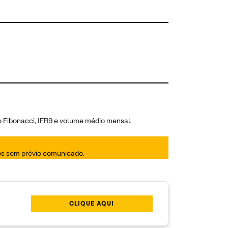
o Fibonacci, IFR9 e volume médio mensal.
dos sem prévio comunicado.
CLIQUE AQUI