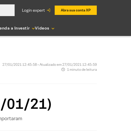
login expert
Abra sua conta XP
enda a Investir
Vídeos
27/01/2021 12:45:58 • Atualizado em 27/01/2021 12:45:59
1 minuto de leitura
7/01/21)
omportaram