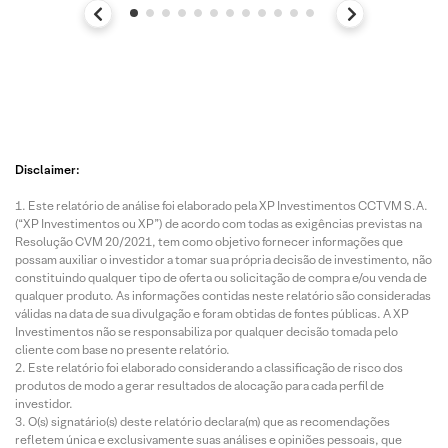
Disclaimer:
Este relatório de análise foi elaborado pela XP Investimentos CCTVM S.A.
(“XP Investimentos ou XP”) de acordo com todas as exigências previstas na
Resolução CVM 20/2021, tem como objetivo fornecer informações que
possam auxiliar o investidor a tomar sua própria decisão de investimento, não
constituindo qualquer tipo de oferta ou solicitação de compra e/ou venda de
qualquer produto. As informações contidas neste relatório são consideradas
válidas na data de sua divulgação e foram obtidas de fontes públicas. A XP
Investimentos não se responsabiliza por qualquer decisão tomada pelo
cliente com base no presente relatório.
Este relatório foi elaborado considerando a classificação de risco dos
produtos de modo a gerar resultados de alocação para cada perfil de
investidor.
O(s) signatário(s) deste relatório declara(m) que as recomendações
refletem única e exclusivamente suas análises e opiniões pessoais, que