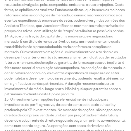
resultados divulgados pelas companhias emissoras e suas projeções. Desta
forma, as opiniões dos Analistas Fundamentalistas, que buscam os melhores
retornos dadas as condições de mercado, o cenário macroeconômico e os
eventos específicos da empresa e do setor, podem divergir das opiniões dos
Analistas Técnicos, que visam identificar os movimentos mais prováveis dos
preços dos ativos, com utilização de “stops” para limitar as possíveis perdas.
Ação é uma fração do capital de uma empresa que é negociada no
mercado. É um título de renda variável, ou seja, um investimento no qual a
rentabilidade não é preestabelecida, varia conforme as cotações de
mercado. O investimento em ações é um investimento de alto risco e os
desempenhos anteriores não são necessariamente indicativos de resultados
futuros e nenhuma declaração ou garantia, de forma expressa ou implícita, é
feita neste material em relação a desempenhos. As condições de mercado, o
cenário macroeconômico, os eventos específicos da empresa e do setor
podem afetar o desempenho do investimento, podendo resultar até mesmo
em significativas perdas patrimoniais. A duração recomendada para o
investimento é de médio-longo prazo. Não há quaisquer garantias sobre o
patrimônio do cliente neste tipo de produto.
O investimento em opções é preferencialmente indicado para
investidores de perfil agressivo, de acordo com a política de suitability
praticada pela XP Investimentos. No mercado de opções, são negociados
direitos de compra ou venda de um bem por preço fixado em data futura,
devendo o adquirente do direito negociado pagar um prêmio ao vendedor tal
como num acordo seguro. As operações com esses derivativos são
consideradas de risco muito alto por apresentarem altas relações de risco e