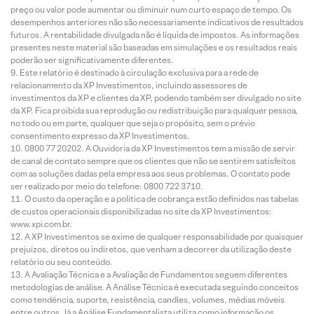
preço ou valor pode aumentar ou diminuir num curto espaço de tempo. Os
desempenhos anteriores não são necessariamente indicativos de resultados
futuros. A rentabilidade divulgada não é líquida de impostos. As informações
presentes neste material são baseadas em simulações e os resultados reais
poderão ser significativamente diferentes.
Este relatório é destinado à circulação exclusiva para a rede de
relacionamento da XP Investimentos, incluindo assessores de
investimentos da XP e clientes da XP, podendo também ser divulgado no site
da XP. Fica proibida sua reprodução ou redistribuição para qualquer pessoa,
no todo ou em parte, qualquer que seja o propósito, sem o prévio
consentimento expresso da XP Investimentos.
0800 77 20202. A Ouvidoria da XP Investimentos tem a missão de servir
de canal de contato sempre que os clientes que não se sentirem satisfeitos
com as soluções dadas pela empresa aos seus problemas. O contato pode
ser realizado por meio do telefone: 0800 722 3710.
O custo da operação e a política de cobrança estão definidos nas tabelas
de custos operacionais disponibilizadas no site da XP Investimentos:
www.xpi.com.br.
A XP Investimentos se exime de qualquer responsabilidade por quaisquer
prejuízos, diretos ou indiretos, que venham a decorrer da utilização deste
relatório ou seu conteúdo.
A Avaliação Técnica e a Avaliação de Fundamentos seguem diferentes
metodologias de análise. A Análise Técnica é executada seguindo conceitos
como tendência, suporte, resistência, candles, volumes, médias móveis
entre outros. Já a Análise Fundamentalista utiliza como informação os