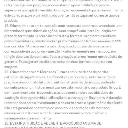
retorno e algumas posições apresentarem a possibilidade de perdas
superiores ao capital investido. A duração recomendada para o investimento
é de curto prazo e o patrimônio do cliente não está garantido neste tipo de
produto.
O investimento em termos são contratos para compra ou a venda de uma
determinada quantidade de ações, a um preço fixado, para liquidação em
prazo determinado. O prazo do contrato a Termo é livremente escolhido
pelos investidores, obedecendo o prazo mínimo de 16 dias e máximo de 999
dias corridos. O preço será o valor da ação adicionado de uma parcela
correspondente aos juros – que são fixados livremente em mercado, em
função do prazo do contrato. Toda transação a termo requer um depósito de
garantia. Essas garantias são prestadas em duas formas: cobertura ou
margem.
O investimento em Mercados Futuros embute riscos de perdas
patrimoniais significativos. Commodity é um objeto ou determinante de
preço de um contrato futuro ou outro instrumento derivativo, podendo
consubstanciar um índice, uma taxa, um valor mobiliário ou produto físico. É
um investimento de risco muito alto, que contempla a possibilidade de
oscilação de preço devido à utilização de alavancagem financeira. A duração
recomendada para o investimento é de curto prazo e o patrimônio do cliente
não está garantido neste tipo de produto. As condições de mercado,
mudanças climáticas e o cenário macroeconômico podem afetar o
desempenho do investimento.
ESTA INSTITUIÇÃO É ADERENTE AO CÓDIGO ANBIMA DE