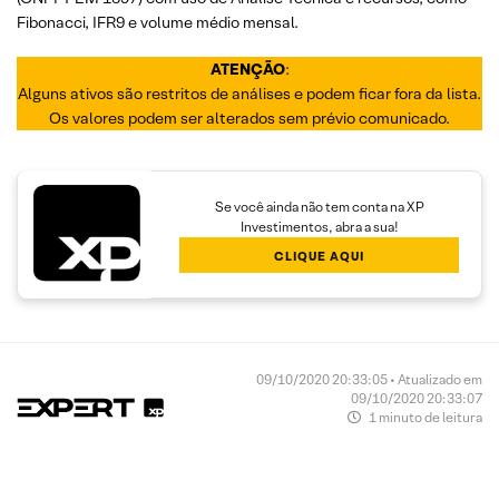
Fibonacci, IFR9 e volume médio mensal.
ATENÇÃO
:
Alguns ativos são restritos de análises e podem ficar fora da lista.
Os valores podem ser alterados sem prévio comunicado.
Se você ainda não tem conta na XP
Investimentos, abra a sua!
CLIQUE AQUI
09/10/2020 20:33:05 • Atualizado em
09/10/2020 20:33:07
1 minuto de leitura