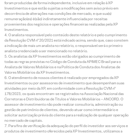
foram produzidas de forma independente, inclusive em relação à XP
Investimentos e que estão sujeitas a modificações sem aviso prévio em
decorrência de alterações nas condições de mercado, e que sua(s)
remuneração(es) é(são) indiretamente influenciada por receitas
provenientes dos negócios e operações financeiras realizadas pela XP
Investimentos.
O analista responsável pelo conteúdo deste relatório e pelo cumprimento
da Resolução CVM nº 20/2021 está indicado acima, sendo que, caso constem
a indicação de mais um analista no relatório, o responsável será o primeiro
analista credenciado a ser mencionado no relatório.
Os analistas da XP Investimentos estão obrigados ao cumprimento de
todas as regras previstas no Código de Conduta da APIMEC Brasil para o
Analista de Valores Mobiliários e na Política de Conduta dos Analistas de
Valores Mobiliários da XP Investimentos.
O atendimento de nossos clientes é realizado por empregados da XP
Investimentos ou por assessores de investimento que desempenham suas
atividades por meio da XP, em conformidade com a Resolução CVM nº
178/2023, os quais encontram-se registrados na Associação Nacional das
Corretoras e Distribuidoras de Títulos e Valores Mobiliários – ANCORD. O
assessor de investimento não pode realizar consultoria, administração ou
gestão de patrimônio de clientes, devendo atuar como intermediário e
solicitar autorização prévia do cliente para a realização de qualquer operação
no mercado de capitais.
Para fins de verificação da adequação do perfil do investidor aos serviços e
produtos de investimento oferecidos pela XP Investimentos, utilizamos a