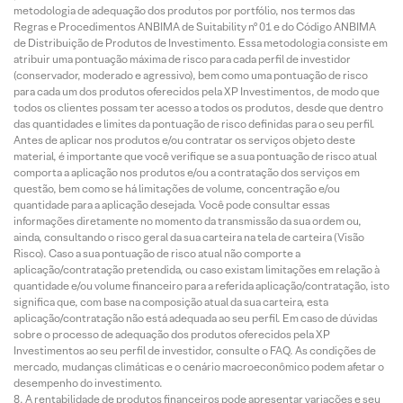
metodologia de adequação dos produtos por portfólio, nos termos das
Regras e Procedimentos ANBIMA de Suitability nº 01 e do Código ANBIMA
de Distribuição de Produtos de Investimento. Essa metodologia consiste em
atribuir uma pontuação máxima de risco para cada perfil de investidor
(conservador, moderado e agressivo), bem como uma pontuação de risco
para cada um dos produtos oferecidos pela XP Investimentos, de modo que
todos os clientes possam ter acesso a todos os produtos, desde que dentro
das quantidades e limites da pontuação de risco definidas para o seu perfil.
Antes de aplicar nos produtos e/ou contratar os serviços objeto deste
material, é importante que você verifique se a sua pontuação de risco atual
comporta a aplicação nos produtos e/ou a contratação dos serviços em
questão, bem como se há limitações de volume, concentração e/ou
quantidade para a aplicação desejada. Você pode consultar essas
informações diretamente no momento da transmissão da sua ordem ou,
ainda, consultando o risco geral da sua carteira na tela de carteira (Visão
Risco). Caso a sua pontuação de risco atual não comporte a
aplicação/contratação pretendida, ou caso existam limitações em relação à
quantidade e/ou volume financeiro para a referida aplicação/contratação, isto
significa que, com base na composição atual da sua carteira, esta
aplicação/contratação não está adequada ao seu perfil. Em caso de dúvidas
sobre o processo de adequação dos produtos oferecidos pela XP
Investimentos ao seu perfil de investidor, consulte o FAQ. As condições de
mercado, mudanças climáticas e o cenário macroeconômico podem afetar o
desempenho do investimento.
A rentabilidade de produtos financeiros pode apresentar variações e seu