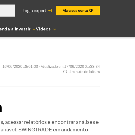
login expert
Abra sua conta XP
enda a Investir
Vídeos
16/06/2020 18:01:00 • Atualizado em 17/06/2020 01:33:34
1 minuto de leitura
a
, acessar relatórios e encontrar análises e
a variável. SWINGTRADE em andamento