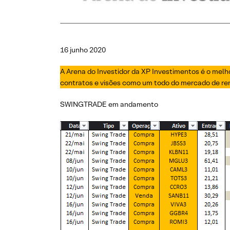
16 junho 2020
A Arena do Investidor da XP Investimentos é o melh
contratos e visões como um todo do mercado de ren
SWINGTRADE em andamento