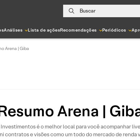
Buscar
os
Análises
Lista de ações
Recomendações
Periódicos
Apr
o Arena | Giba
Resumo Arena | Gib
Investimentos é o melhor local para você acompanhar lives
ni contratos e visões como um todo do mercado de rend