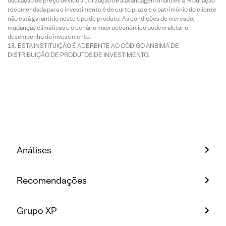
oscilação de preço devido à utilização de alavancagem financeira. A duração
recomendada para o investimento é de curto prazo e o patrimônio do cliente
não está garantido neste tipo de produto. As condições de mercado,
mudanças climáticas e o cenário macroeconômico podem afetar o
desempenho do investimento.
ESTA INSTITUIÇÃO É ADERENTE AO CÓDIGO ANBIMA DE
DISTRIBUIÇÃO DE PRODUTOS DE INVESTIMENTO.
Análises
Recomendações
Grupo XP