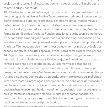
prejuízos, diretos ou indiretos, que venham a decorrer da utilização deste
relatório ou seu conteúdo.
A Avaliação Técnica e a Avaliação de Fundamentos seguem diferentes
metodologias de análise. A Análise Técnica é executada seguindo conceitos
como tendência, suporte, resistência, candles, volumes, médias móveis
entre outros. Já a Análise Fundamentalista utiliza como informação os
resultados divulgados pelas companhias emissoras e suas projeções. Desta
forma, as opiniões dos Analistas Fundamentalistas, que buscam os melhores
retornos dadas as condições de mercado, o cenário macroeconômico e os
eventos específicos da empresa e do setor, podem divergir das opiniões dos
Analistas Técnicos, que visam identificar os movimentos mais prováveis dos
preços dos ativos, com utilização de “stops” para limitar as possíveis perdas.
Ação é uma fração do capital de uma empresa que é negociada no
mercado. É um título de renda variável, ou seja, um investimento no qual a
rentabilidade não é preestabelecida, varia conforme as cotações de
mercado. O investimento em ações é um investimento de alto risco e os
desempenhos anteriores não são necessariamente indicativos de resultados
futuros e nenhuma declaração ou garantia, de forma expressa ou implícita, é
feita neste material em relação a desempenhos. As condições de mercado, o
cenário macroeconômico, os eventos específicos da empresa e do setor
podem afetar o desempenho do investimento, podendo resultar até mesmo
em significativas perdas patrimoniais. A duração recomendada para o
investimento é de médio-longo prazo. Não há quaisquer garantias sobre o
patrimônio do cliente neste tipo de produto.
O investimento em opções é preferencialmente indicado para