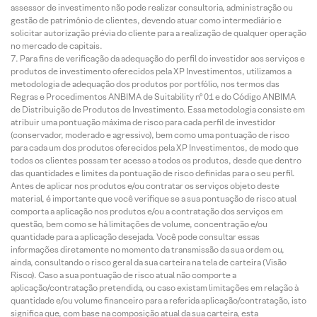
assessor de investimento não pode realizar consultoria, administração ou
gestão de patrimônio de clientes, devendo atuar como intermediário e
solicitar autorização prévia do cliente para a realização de qualquer operação
no mercado de capitais.
Para fins de verificação da adequação do perfil do investidor aos serviços e
produtos de investimento oferecidos pela XP Investimentos, utilizamos a
metodologia de adequação dos produtos por portfólio, nos termos das
Regras e Procedimentos ANBIMA de Suitability nº 01 e do Código ANBIMA
de Distribuição de Produtos de Investimento. Essa metodologia consiste em
atribuir uma pontuação máxima de risco para cada perfil de investidor
(conservador, moderado e agressivo), bem como uma pontuação de risco
para cada um dos produtos oferecidos pela XP Investimentos, de modo que
todos os clientes possam ter acesso a todos os produtos, desde que dentro
das quantidades e limites da pontuação de risco definidas para o seu perfil.
Antes de aplicar nos produtos e/ou contratar os serviços objeto deste
material, é importante que você verifique se a sua pontuação de risco atual
comporta a aplicação nos produtos e/ou a contratação dos serviços em
questão, bem como se há limitações de volume, concentração e/ou
quantidade para a aplicação desejada. Você pode consultar essas
informações diretamente no momento da transmissão da sua ordem ou,
ainda, consultando o risco geral da sua carteira na tela de carteira (Visão
Risco). Caso a sua pontuação de risco atual não comporte a
aplicação/contratação pretendida, ou caso existam limitações em relação à
quantidade e/ou volume financeiro para a referida aplicação/contratação, isto
significa que, com base na composição atual da sua carteira, esta