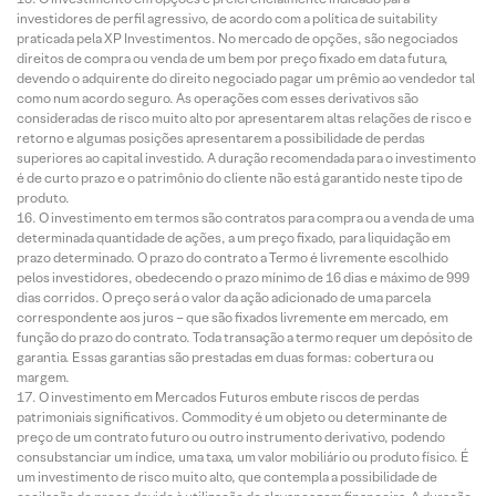
investidores de perfil agressivo, de acordo com a política de suitability
praticada pela XP Investimentos. No mercado de opções, são negociados
direitos de compra ou venda de um bem por preço fixado em data futura,
devendo o adquirente do direito negociado pagar um prêmio ao vendedor tal
como num acordo seguro. As operações com esses derivativos são
consideradas de risco muito alto por apresentarem altas relações de risco e
retorno e algumas posições apresentarem a possibilidade de perdas
superiores ao capital investido. A duração recomendada para o investimento
é de curto prazo e o patrimônio do cliente não está garantido neste tipo de
produto.
O investimento em termos são contratos para compra ou a venda de uma
determinada quantidade de ações, a um preço fixado, para liquidação em
prazo determinado. O prazo do contrato a Termo é livremente escolhido
pelos investidores, obedecendo o prazo mínimo de 16 dias e máximo de 999
dias corridos. O preço será o valor da ação adicionado de uma parcela
correspondente aos juros – que são fixados livremente em mercado, em
função do prazo do contrato. Toda transação a termo requer um depósito de
garantia. Essas garantias são prestadas em duas formas: cobertura ou
margem.
O investimento em Mercados Futuros embute riscos de perdas
patrimoniais significativos. Commodity é um objeto ou determinante de
preço de um contrato futuro ou outro instrumento derivativo, podendo
consubstanciar um índice, uma taxa, um valor mobiliário ou produto físico. É
um investimento de risco muito alto, que contempla a possibilidade de