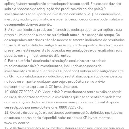
aplicação/contratação não está adequada ao seu perfil. Em caso de dúvidas
sobre o processo de adequação dos produtos oferecidos pela XP
Investimentos ao seu perfil de investidor, consulte o FAQ. As condições de
mercado, mudanças climáticas e o cenário macroeconômico podem afetar o
desempenho do investimento.
A rentabilidade de produtos financeiros pode apresentar variações e seu
preço ou valor pode aumentar ou diminuir num curto espaço de tempo. Os
desempenhos anteriores não são necessariamente indicativos de resultados
futuros. A rentabilidade divulgada não é líquida de impostos. As informações
presentes neste material são baseadas em simulações e os resultados reais
poderão ser significativamente diferentes.
Este relatório é destinado à circulação exclusiva para a rede de
relacionamento da XP Investimentos, incluindo assessores de
investimentos da XP e clientes da XP, podendo também ser divulgado no site
da XP. Fica proibida sua reprodução ou redistribuição para qualquer pessoa,
no todo ou em parte, qualquer que seja o propósito, sem o prévio
consentimento expresso da XP Investimentos.
0800 77 20202. A Ouvidoria da XP Investimentos tem a missão de servir
de canal de contato sempre que os clientes que não se sentirem satisfeitos
com as soluções dadas pela empresa aos seus problemas. O contato pode
ser realizado por meio do telefone: 0800 722 3710.
O custo da operação e a política de cobrança estão definidos nas tabelas
de custos operacionais disponibilizadas no site da XP Investimentos:
www.xpi.com.br.
A XP Investimentos se exime de qualquer responsabilidade por quaisquer