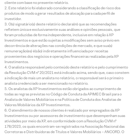
cliente com base no presente relatório.
Este relatório foi elaborado considerando a classificação de risco dos
produtos de modo a gerar resultados de alocação para cada perfil de
investidor.
O(s) signatário(s) deste relatório declara(m) que as recomendações
refletem única e exclusivamente suas análises e opiniões pessoais, que
foram produzidas de forma independente, inclusive em relação à XP
Investimentos e que estão sujeitas a modificações sem aviso prévio em
decorrência de alterações nas condições de mercado, e que sua(s)
remuneração(es) é(são) indiretamente influenciada por receitas
provenientes dos negócios e operações financeiras realizadas pela XP
Investimentos.
O analista responsável pelo conteúdo deste relatório e pelo cumprimento
da Resolução CVM nº 20/2021 está indicado acima, sendo que, caso constem
a indicação de mais um analista no relatório, o responsável será o primeiro
analista credenciado a ser mencionado no relatório.
Os analistas da XP Investimentos estão obrigados ao cumprimento de
todas as regras previstas no Código de Conduta da APIMEC Brasil para o
Analista de Valores Mobiliários e na Política de Conduta dos Analistas de
Valores Mobiliários da XP Investimentos.
O atendimento de nossos clientes é realizado por empregados da XP
Investimentos ou por assessores de investimento que desempenham suas
atividades por meio da XP, em conformidade com a Resolução CVM nº
178/2023, os quais encontram-se registrados na Associação Nacional das
Corretoras e Distribuidoras de Títulos e Valores Mobiliários – ANCORD. O