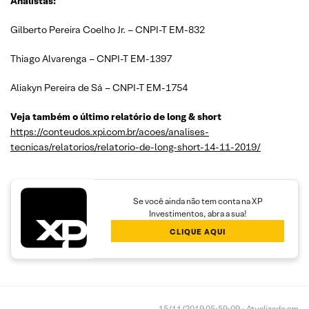
Analistas:
Gilberto Pereira Coelho Jr. – CNPI-T EM-832
Thiago Alvarenga – CNPI-T EM-1397
Aliakyn Pereira de Sá – CNPI-T EM-1754
Veja também o último relatório de long & short
https://conteudos.xpi.com.br/acoes/analises-
tecnicas/relatorios/relatorio-de-long-short-14-11-2019/
Se você ainda não tem conta na XP
Investimentos, abra a sua!
CLIQUE AQUI
15/11/2019 05:59:09 • Atualizado em