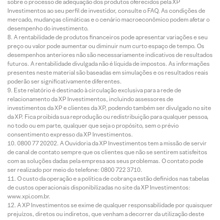
sobre o processo de adequação dos produtos oferecidos pela XP
Investimentos ao seu perfil de investidor, consulte o FAQ. As condições de
mercado, mudanças climáticas e o cenário macroeconômico podem afetar o
desempenho do investimento.
A rentabilidade de produtos financeiros pode apresentar variações e seu
preço ou valor pode aumentar ou diminuir num curto espaço de tempo. Os
desempenhos anteriores não são necessariamente indicativos de resultados
futuros. A rentabilidade divulgada não é líquida de impostos. As informações
presentes neste material são baseadas em simulações e os resultados reais
poderão ser significativamente diferentes.
Este relatório é destinado à circulação exclusiva para a rede de
relacionamento da XP Investimentos, incluindo assessores de
investimentos da XP e clientes da XP, podendo também ser divulgado no site
da XP. Fica proibida sua reprodução ou redistribuição para qualquer pessoa,
no todo ou em parte, qualquer que seja o propósito, sem o prévio
consentimento expresso da XP Investimentos.
0800 77 20202. A Ouvidoria da XP Investimentos tem a missão de servir
de canal de contato sempre que os clientes que não se sentirem satisfeitos
com as soluções dadas pela empresa aos seus problemas. O contato pode
ser realizado por meio do telefone: 0800 722 3710.
O custo da operação e a política de cobrança estão definidos nas tabelas
de custos operacionais disponibilizadas no site da XP Investimentos:
www.xpi.com.br.
A XP Investimentos se exime de qualquer responsabilidade por quaisquer
prejuízos, diretos ou indiretos, que venham a decorrer da utilização deste