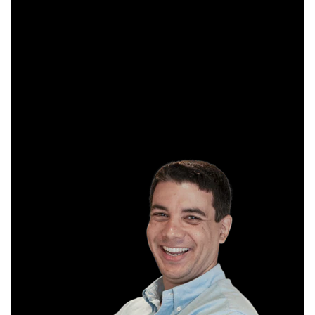
Sócio e analista da XP Investimentos, recomenda
operações diárias em salas ao vivo durante o pregão. É
formado em Gestão Financeira e, antes de começar a
operar, trabalhou em instituições bancárias.