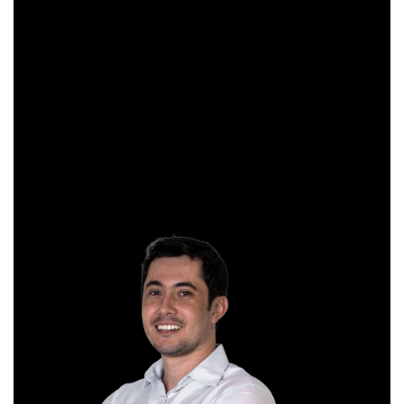
pela Apimec e criador do indicador “Gibex Sossegado”.
Começou a trabalhar no mercado financeiro há 26 anos e se
apaixonou pela análise técnica. Foi eleito como a “Melhor
Carteira de Ações” do Brasil em 2017, segundo o Ranking
Exame.