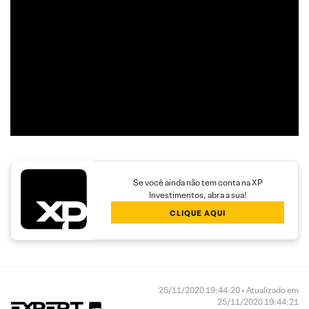
Trend Following e Swing Trade em ações.
Além disso, seu trabalho é dedicado a encontrar operações
com boa assimetria entre o risco e o retorno,
proporcionando maior rendimento aos clientes.
Se você ainda não tem conta na XP
Investimentos, abra a sua!
CLIQUE AQUI
25/11/2020 19:44:20 • Atualizado em
25/11/2020 19:44:21