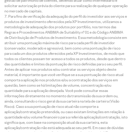
gestão de patrimônio de clientes, devendo atuar como intermediário e
solicitar autorização prévia do cliente para a realização de qualquer operação
no mercado de capitais.
Para fins de verificação da adequação do perfil do investidor aos serviços e
produtos de investimento oferecidos pela XP Investimentos, utilizamos a
metodologia de adequação dos produtos por portfólio, nos termos das
Regras e Procedimentos ANBIMA de Suitability nº 01 e do Código ANBIMA
de Distribuição de Produtos de Investimento. Essa metodologia consiste em
atribuir uma pontuação máxima de risco para cada perfil de investidor
(conservador, moderado e agressivo), bem como uma pontuação de risco
para cada um dos produtos oferecidos pela XP Investimentos, de modo que
todos os clientes possam ter acesso a todos os produtos, desde que dentro
das quantidades e limites da pontuação de risco definidas para o seu perfil.
Antes de aplicar nos produtos e/ou contratar os serviços objeto deste
material, é importante que você verifique se a sua pontuação de risco atual
comporta a aplicação nos produtos e/ou a contratação dos serviços em
questão, bem como se há limitações de volume, concentração e/ou
quantidade para a aplicação desejada. Você pode consultar essas
informações diretamente no momento da transmissão da sua ordem ou,
ainda, consultando o risco geral da sua carteira na tela de carteira (Visão
Risco). Caso a sua pontuação de risco atual não comporte a
aplicação/contratação pretendida, ou caso existam limitações em relação à
quantidade e/ou volume financeiro para a referida aplicação/contratação, isto
significa que, com base na composição atual da sua carteira, esta
aplicação/contratação não está adequada ao seu perfil. Em caso de dúvidas