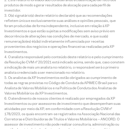
produtos de modo a gerar resultados de alocação para cada perfil de
investidor.
O(s) signatário(s) deste relatório declara(m) que as recomendações
refletem única e exclusivamente suas análises e opiniões pessoais, que
foram produzidas de forma independente, inclusive em relação à XP
Investimentos e que estão sujeitas a modificações sem aviso prévio em
decorrência de alterações nas condições de mercado, e que sua(s)
remuneração(es) é(são) indiretamente influenciada por receitas
provenientes dos negócios e operações financeiras realizadas pela XP
Investimentos.
O analista responsável pelo conteúdo deste relatório e pelo cumprimento
da Resolução CVM nº 20/2021 está indicado acima, sendo que, caso constem
a indicação de mais um analista no relatório, o responsável será o primeiro
analista credenciado a ser mencionado no relatório.
Os analistas da XP Investimentos estão obrigados ao cumprimento de
todas as regras previstas no Código de Conduta da APIMEC Brasil para o
Analista de Valores Mobiliários e na Política de Conduta dos Analistas de
Valores Mobiliários da XP Investimentos.
O atendimento de nossos clientes é realizado por empregados da XP
Investimentos ou por assessores de investimento que desempenham suas
atividades por meio da XP, em conformidade com a Resolução CVM nº
178/2023, os quais encontram-se registrados na Associação Nacional das
Corretoras e Distribuidoras de Títulos e Valores Mobiliários – ANCORD. O
assessor de investimento não pode realizar consultoria, administração ou