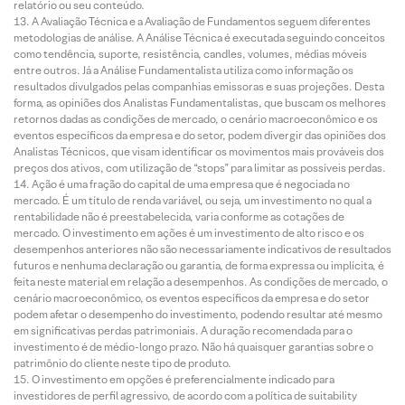
relatório ou seu conteúdo.
A Avaliação Técnica e a Avaliação de Fundamentos seguem diferentes
metodologias de análise. A Análise Técnica é executada seguindo conceitos
como tendência, suporte, resistência, candles, volumes, médias móveis
entre outros. Já a Análise Fundamentalista utiliza como informação os
resultados divulgados pelas companhias emissoras e suas projeções. Desta
forma, as opiniões dos Analistas Fundamentalistas, que buscam os melhores
retornos dadas as condições de mercado, o cenário macroeconômico e os
eventos específicos da empresa e do setor, podem divergir das opiniões dos
Analistas Técnicos, que visam identificar os movimentos mais prováveis dos
preços dos ativos, com utilização de “stops” para limitar as possíveis perdas.
Ação é uma fração do capital de uma empresa que é negociada no
mercado. É um título de renda variável, ou seja, um investimento no qual a
rentabilidade não é preestabelecida, varia conforme as cotações de
mercado. O investimento em ações é um investimento de alto risco e os
desempenhos anteriores não são necessariamente indicativos de resultados
futuros e nenhuma declaração ou garantia, de forma expressa ou implícita, é
feita neste material em relação a desempenhos. As condições de mercado, o
cenário macroeconômico, os eventos específicos da empresa e do setor
podem afetar o desempenho do investimento, podendo resultar até mesmo
em significativas perdas patrimoniais. A duração recomendada para o
investimento é de médio-longo prazo. Não há quaisquer garantias sobre o
patrimônio do cliente neste tipo de produto.
O investimento em opções é preferencialmente indicado para
investidores de perfil agressivo, de acordo com a política de suitability