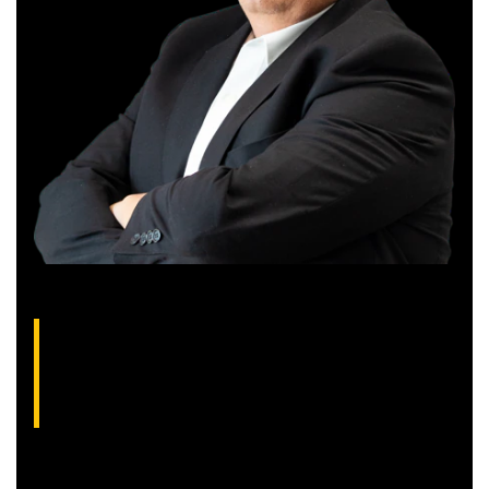
Gilberto Coelho, analista técnico da XP
(CNPI-T EM-832
)
Gibex, como é conhecido no mercado, é analista certificado