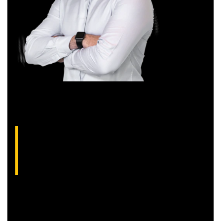
Aliakyn Pereira, analista técnico da XP (CNPI-
T EM-1397
)
Com grande experiência de mercado, Aliakyn Pereira de Sá é
professor desde 2008 e amante das operações de Day
Trade.