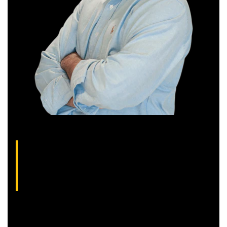
Thiago Alvarenga, analista técnico da XP
(CNPI-T EM-1754)
Analista gráfico com mais de 10 anos de experiência, Thiago
é especialista em análise técnica clássica com foco em