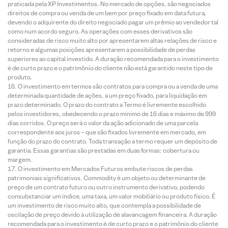
praticada pela XP Investimentos. No mercado de opções, são negociados
direitos de compra ou venda de um bem por preço fixado em data futura,
devendo o adquirente do direito negociado pagar um prêmio ao vendedor tal
como num acordo seguro. As operações com esses derivativos são
consideradas de risco muito alto por apresentarem altas relações de risco e
retorno e algumas posições apresentarem a possibilidade de perdas
superiores ao capital investido. A duração recomendada para o investimento
é de curto prazo e o patrimônio do cliente não está garantido neste tipo de
produto.
O investimento em termos são contratos para compra ou a venda de uma
determinada quantidade de ações, a um preço fixado, para liquidação em
prazo determinado. O prazo do contrato a Termo é livremente escolhido
pelos investidores, obedecendo o prazo mínimo de 16 dias e máximo de 999
dias corridos. O preço será o valor da ação adicionado de uma parcela
correspondente aos juros – que são fixados livremente em mercado, em
função do prazo do contrato. Toda transação a termo requer um depósito de
garantia. Essas garantias são prestadas em duas formas: cobertura ou
margem.
O investimento em Mercados Futuros embute riscos de perdas
patrimoniais significativos. Commodity é um objeto ou determinante de
preço de um contrato futuro ou outro instrumento derivativo, podendo
consubstanciar um índice, uma taxa, um valor mobiliário ou produto físico. É
um investimento de risco muito alto, que contempla a possibilidade de
oscilação de preço devido à utilização de alavancagem financeira. A duração
recomendada para o investimento é de curto prazo e o patrimônio do cliente