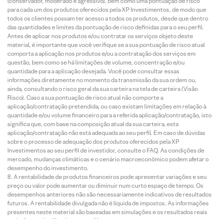
(conservador, moderado e agressivo), bem como uma pontuação de risco
para cada um dos produtos oferecidos pela XP Investimentos, de modo que
todos os clientes possam ter acesso a todos os produtos, desde que dentro
das quantidades e limites da pontuação de risco definidas para o seu perfil.
Antes de aplicar nos produtos e/ou contratar os serviços objeto deste
material, é importante que você verifique se a sua pontuação de risco atual
comporta a aplicação nos produtos e/ou a contratação dos serviços em
questão, bem como se há limitações de volume, concentração e/ou
quantidade para a aplicação desejada. Você pode consultar essas
informações diretamente no momento da transmissão da sua ordem ou,
ainda, consultando o risco geral da sua carteira na tela de carteira (Visão
Risco). Caso a sua pontuação de risco atual não comporte a
aplicação/contratação pretendida, ou caso existam limitações em relação à
quantidade e/ou volume financeiro para a referida aplicação/contratação, isto
significa que, com base na composição atual da sua carteira, esta
aplicação/contratação não está adequada ao seu perfil. Em caso de dúvidas
sobre o processo de adequação dos produtos oferecidos pela XP
Investimentos ao seu perfil de investidor, consulte o FAQ. As condições de
mercado, mudanças climáticas e o cenário macroeconômico podem afetar o
desempenho do investimento.
A rentabilidade de produtos financeiros pode apresentar variações e seu
preço ou valor pode aumentar ou diminuir num curto espaço de tempo. Os
desempenhos anteriores não são necessariamente indicativos de resultados
futuros. A rentabilidade divulgada não é líquida de impostos. As informações
presentes neste material são baseadas em simulações e os resultados reais