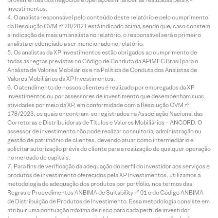
Investimentos.
O analista responsável pelo conteúdo deste relatório e pelo cumprimento
da Resolução CVM nº 20/2021 está indicado acima, sendo que, caso constem
a indicação de mais um analista no relatório, o responsável será o primeiro
analista credenciado a ser mencionado no relatório.
Os analistas da XP Investimentos estão obrigados ao cumprimento de
todas as regras previstas no Código de Conduta da APIMEC Brasil para o
Analista de Valores Mobiliários e na Política de Conduta dos Analistas de
Valores Mobiliários da XP Investimentos.
O atendimento de nossos clientes é realizado por empregados da XP
Investimentos ou por assessores de investimento que desempenham suas
atividades por meio da XP, em conformidade com a Resolução CVM nº
178/2023, os quais encontram-se registrados na Associação Nacional das
Corretoras e Distribuidoras de Títulos e Valores Mobiliários – ANCORD. O
assessor de investimento não pode realizar consultoria, administração ou
gestão de patrimônio de clientes, devendo atuar como intermediário e
solicitar autorização prévia do cliente para a realização de qualquer operação
no mercado de capitais.
Para fins de verificação da adequação do perfil do investidor aos serviços e
produtos de investimento oferecidos pela XP Investimentos, utilizamos a
metodologia de adequação dos produtos por portfólio, nos termos das
Regras e Procedimentos ANBIMA de Suitability nº 01 e do Código ANBIMA
de Distribuição de Produtos de Investimento. Essa metodologia consiste em
atribuir uma pontuação máxima de risco para cada perfil de investidor