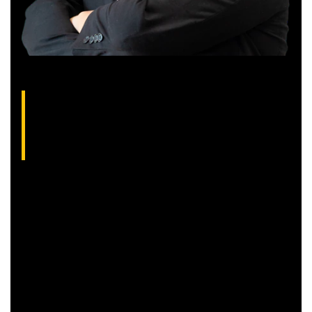
Gilberto Coelho, analista técnico da XP
(CNPI-T EM-832
)
Gibex, como é conhecido no mercado, é analista certificado
pela Apimec e criador do indicador “Gibex Sossegado”.
Começou a trabalhar no mercado financeiro há 26 anos e se
apaixonou pela análise técnica. Foi eleito como a “Melhor
Carteira de Ações” do Brasil em 2017, segundo o Ranking
Exame.