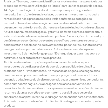
Analistas Técnicos, que visam identificar os movimentos mais prováveis dos
preços dos ativos, com utilização de “stops” para limitar as possíveis perdas.
Ação é uma fração do capital de uma empresa que é negociada no
mercado. É um título de renda variável, ou seja, um investimento no qual a
rentabilidade não é preestabelecida, varia conforme as cotações de
mercado. O investimento em ações é um investimento de alto risco e os
desempenhos anteriores não são necessariamente indicativos de resultados
futuros e nenhuma declaração ou garantia, de forma expressa ou implícita, é
feita neste material em relação a desempenhos. As condições de mercado, o
cenário macroeconômico, os eventos específicos da empresa e do setor
podem afetar o desempenho do investimento, podendo resultar até mesmo
em significativas perdas patrimoniais. A duração recomendada para o
investimento é de médio-longo prazo. Não há quaisquer garantias sobre o
patrimônio do cliente neste tipo de produto.
O investimento em opções é preferencialmente indicado para
investidores de perfil agressivo, de acordo com a política de suitability
praticada pela XP Investimentos. No mercado de opções, são negociados
direitos de compra ou venda de um bem por preço fixado em data futura,
devendo o adquirente do direito negociado pagar um prêmio ao vendedor tal
como num acordo seguro. As operações com esses derivativos são
consideradas de risco muito alto por apresentarem altas relações de risco e
retorno e algumas posições apresentarem a possibilidade de perdas
superiores ao capital investido. A duração recomendada para o investimento
é de curto prazo e o patrimônio do cliente não está garantido neste tipo de
produto.