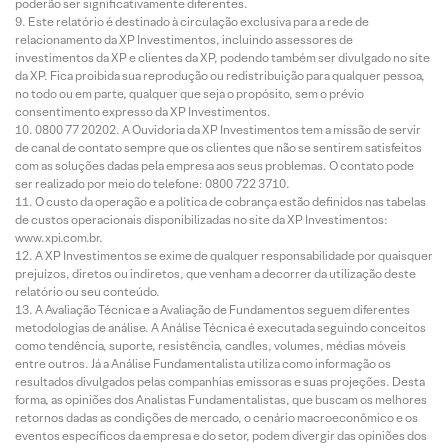
poderão ser significativamente diferentes.
Este relatório é destinado à circulação exclusiva para a rede de
relacionamento da XP Investimentos, incluindo assessores de
investimentos da XP e clientes da XP, podendo também ser divulgado no site
da XP. Fica proibida sua reprodução ou redistribuição para qualquer pessoa,
no todo ou em parte, qualquer que seja o propósito, sem o prévio
consentimento expresso da XP Investimentos.
0800 77 20202. A Ouvidoria da XP Investimentos tem a missão de servir
de canal de contato sempre que os clientes que não se sentirem satisfeitos
com as soluções dadas pela empresa aos seus problemas. O contato pode
ser realizado por meio do telefone: 0800 722 3710.
O custo da operação e a política de cobrança estão definidos nas tabelas
de custos operacionais disponibilizadas no site da XP Investimentos:
www.xpi.com.br.
A XP Investimentos se exime de qualquer responsabilidade por quaisquer
prejuízos, diretos ou indiretos, que venham a decorrer da utilização deste
relatório ou seu conteúdo.
A Avaliação Técnica e a Avaliação de Fundamentos seguem diferentes
metodologias de análise. A Análise Técnica é executada seguindo conceitos
como tendência, suporte, resistência, candles, volumes, médias móveis
entre outros. Já a Análise Fundamentalista utiliza como informação os
resultados divulgados pelas companhias emissoras e suas projeções. Desta
forma, as opiniões dos Analistas Fundamentalistas, que buscam os melhores
retornos dadas as condições de mercado, o cenário macroeconômico e os
eventos específicos da empresa e do setor, podem divergir das opiniões dos