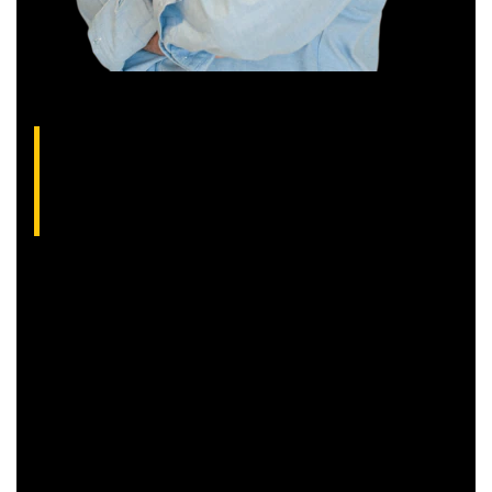
Thiago Alvarenga, analista técnico da XP
(CNPI-T EM-1754)
Analista gráfico com mais de 10 anos de experiência, Thiago
é especialista em análise técnica clássica com foco em
Trend Following e Swing Trade em ações.
Além disso, seu trabalho é dedicado a encontrar operações
com boa assimetria entre o risco e o retorno,
proporcionando maior rendimento aos clientes.