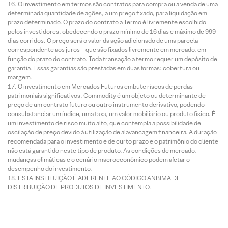
O investimento em termos são contratos para compra ou a venda de uma
determinada quantidade de ações, a um preço fixado, para liquidação em
prazo determinado. O prazo do contrato a Termo é livremente escolhido
pelos investidores, obedecendo o prazo mínimo de 16 dias e máximo de 999
dias corridos. O preço será o valor da ação adicionado de uma parcela
correspondente aos juros – que são fixados livremente em mercado, em
função do prazo do contrato. Toda transação a termo requer um depósito de
garantia. Essas garantias são prestadas em duas formas: cobertura ou
margem.
O investimento em Mercados Futuros embute riscos de perdas
patrimoniais significativos. Commodity é um objeto ou determinante de
preço de um contrato futuro ou outro instrumento derivativo, podendo
consubstanciar um índice, uma taxa, um valor mobiliário ou produto físico. É
um investimento de risco muito alto, que contempla a possibilidade de
oscilação de preço devido à utilização de alavancagem financeira. A duração
recomendada para o investimento é de curto prazo e o patrimônio do cliente
não está garantido neste tipo de produto. As condições de mercado,
mudanças climáticas e o cenário macroeconômico podem afetar o
desempenho do investimento.
ESTA INSTITUIÇÃO É ADERENTE AO CÓDIGO ANBIMA DE
DISTRIBUIÇÃO DE PRODUTOS DE INVESTIMENTO.