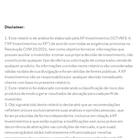
Disclaimer:
Este relatório de análise foi elaborado pela XP Investimentos CCTVM S.A.
(“XP Investimentos ou XP”) de acordo com todas as exigências previstas na
Resolução CVM 20/2021, tem como objetivo fornecer informações que
possam auxiliar o investidor a tomar sua própria decisão de investimento, não
constituindo qualquer tipo de oferta ou solicitação de compra e/ou venda de
qualquer produto. As informações contidas neste relatório são consideradas
válidas na data de sua divulgação e foram obtidas de fontes públicas. A XP
Investimentos não se responsabiliza por qualquer decisão tomada pelo
cliente com base no presente relatório.
Este relatório foi elaborado considerando a classificação de risco dos
produtos de modo a gerar resultados de alocação para cada perfil de
investidor.
O(s) signatário(s) deste relatório declara(m) que as recomendações
refletem única e exclusivamente suas análises e opiniões pessoais, que
foram produzidas de forma independente, inclusive em relação à XP
Investimentos e que estão sujeitas a modificações sem aviso prévio em
decorrência de alterações nas condições de mercado, e que sua(s)
remuneração(es) é(são) indiretamente influenciada por receitas
provenientes dos negócios e operações financeiras realizadas pela XP