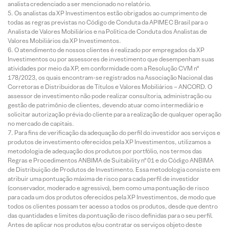
analista credenciado a ser mencionado no relatório.
Os analistas da XP Investimentos estão obrigados ao cumprimento de
todas as regras previstas no Código de Conduta da APIMEC Brasil para o
Analista de Valores Mobiliários e na Política de Conduta dos Analistas de
Valores Mobiliários da XP Investimentos.
O atendimento de nossos clientes é realizado por empregados da XP
Investimentos ou por assessores de investimento que desempenham suas
atividades por meio da XP, em conformidade com a Resolução CVM nº
178/2023, os quais encontram-se registrados na Associação Nacional das
Corretoras e Distribuidoras de Títulos e Valores Mobiliários – ANCORD. O
assessor de investimento não pode realizar consultoria, administração ou
gestão de patrimônio de clientes, devendo atuar como intermediário e
solicitar autorização prévia do cliente para a realização de qualquer operação
no mercado de capitais.
Para fins de verificação da adequação do perfil do investidor aos serviços e
produtos de investimento oferecidos pela XP Investimentos, utilizamos a
metodologia de adequação dos produtos por portfólio, nos termos das
Regras e Procedimentos ANBIMA de Suitability nº 01 e do Código ANBIMA
de Distribuição de Produtos de Investimento. Essa metodologia consiste em
atribuir uma pontuação máxima de risco para cada perfil de investidor
(conservador, moderado e agressivo), bem como uma pontuação de risco
para cada um dos produtos oferecidos pela XP Investimentos, de modo que
todos os clientes possam ter acesso a todos os produtos, desde que dentro
das quantidades e limites da pontuação de risco definidas para o seu perfil.
Antes de aplicar nos produtos e/ou contratar os serviços objeto deste