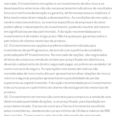
mercado. O investimento em ações é um investimento de alto risco e os
desempenhos anteriores não são necessariamente indicativos de resultados
futuros e nenhuma declaração ou garantia, de forma expressa ou implícita, é
feita neste material em relação a desempenhos. As condições de mercado, o
cenário macroeconômico, os eventos específicos da empresa e do setor
podem afetar o desempenho do investimento, podendo resultar até mesmo
em significativas perdas patrimoniais. A duração recomendada para o
investimento é de médio-longo prazo. Não há quaisquer garantias sobre o
patrimônio do cliente neste tipo de produto.
O investimento em opções é preferencialmente indicado para
investidores de perfil agressivo, de acordo com a política de suitability
praticada pela XP Investimentos. No mercado de opções, são negociados
direitos de compra ou venda de um bem por preço fixado em data futura,
devendo o adquirente do direito negociado pagar um prêmio ao vendedor tal
como num acordo seguro. As operações com esses derivativos são
consideradas de risco muito alto por apresentarem altas relações de risco e
retorno e algumas posições apresentarem a possibilidade de perdas
superiores ao capital investido. A duração recomendada para o investimento
é de curto prazo e o patrimônio do cliente não está garantido neste tipo de
produto.
O investimento em termos são contratos para compra ou a venda de uma
determinada quantidade de ações, a um preço fixado, para liquidação em
prazo determinado. O prazo do contrato a Termo é livremente escolhido
pelos investidores, obedecendo o prazo mínimo de 16 dias e máximo de 999
dias corridos. O preço será o valor da ação adicionado de uma parcela