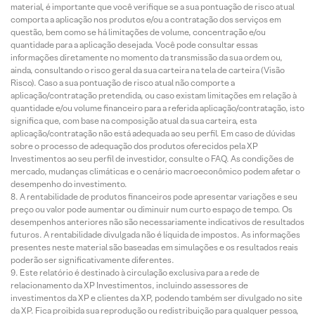
material, é importante que você verifique se a sua pontuação de risco atual
comporta a aplicação nos produtos e/ou a contratação dos serviços em
questão, bem como se há limitações de volume, concentração e/ou
quantidade para a aplicação desejada. Você pode consultar essas
informações diretamente no momento da transmissão da sua ordem ou,
ainda, consultando o risco geral da sua carteira na tela de carteira (Visão
Risco). Caso a sua pontuação de risco atual não comporte a
aplicação/contratação pretendida, ou caso existam limitações em relação à
quantidade e/ou volume financeiro para a referida aplicação/contratação, isto
significa que, com base na composição atual da sua carteira, esta
aplicação/contratação não está adequada ao seu perfil. Em caso de dúvidas
sobre o processo de adequação dos produtos oferecidos pela XP
Investimentos ao seu perfil de investidor, consulte o FAQ. As condições de
mercado, mudanças climáticas e o cenário macroeconômico podem afetar o
desempenho do investimento.
A rentabilidade de produtos financeiros pode apresentar variações e seu
preço ou valor pode aumentar ou diminuir num curto espaço de tempo. Os
desempenhos anteriores não são necessariamente indicativos de resultados
futuros. A rentabilidade divulgada não é líquida de impostos. As informações
presentes neste material são baseadas em simulações e os resultados reais
poderão ser significativamente diferentes.
Este relatório é destinado à circulação exclusiva para a rede de
relacionamento da XP Investimentos, incluindo assessores de
investimentos da XP e clientes da XP, podendo também ser divulgado no site
da XP. Fica proibida sua reprodução ou redistribuição para qualquer pessoa,