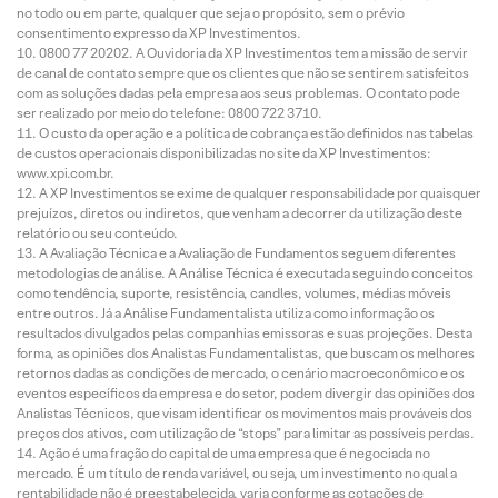
no todo ou em parte, qualquer que seja o propósito, sem o prévio
consentimento expresso da XP Investimentos.
0800 77 20202. A Ouvidoria da XP Investimentos tem a missão de servir
de canal de contato sempre que os clientes que não se sentirem satisfeitos
com as soluções dadas pela empresa aos seus problemas. O contato pode
ser realizado por meio do telefone: 0800 722 3710.
O custo da operação e a política de cobrança estão definidos nas tabelas
de custos operacionais disponibilizadas no site da XP Investimentos:
www.xpi.com.br.
A XP Investimentos se exime de qualquer responsabilidade por quaisquer
prejuízos, diretos ou indiretos, que venham a decorrer da utilização deste
relatório ou seu conteúdo.
A Avaliação Técnica e a Avaliação de Fundamentos seguem diferentes
metodologias de análise. A Análise Técnica é executada seguindo conceitos
como tendência, suporte, resistência, candles, volumes, médias móveis
entre outros. Já a Análise Fundamentalista utiliza como informação os
resultados divulgados pelas companhias emissoras e suas projeções. Desta
forma, as opiniões dos Analistas Fundamentalistas, que buscam os melhores
retornos dadas as condições de mercado, o cenário macroeconômico e os
eventos específicos da empresa e do setor, podem divergir das opiniões dos
Analistas Técnicos, que visam identificar os movimentos mais prováveis dos
preços dos ativos, com utilização de “stops” para limitar as possíveis perdas.
Ação é uma fração do capital de uma empresa que é negociada no
mercado. É um título de renda variável, ou seja, um investimento no qual a
rentabilidade não é preestabelecida, varia conforme as cotações de