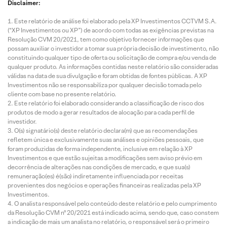
Disclaimer:
Este relatório de análise foi elaborado pela XP Investimentos CCTVM S.A.
(“XP Investimentos ou XP”) de acordo com todas as exigências previstas na
Resolução CVM 20/2021, tem como objetivo fornecer informações que
possam auxiliar o investidor a tomar sua própria decisão de investimento, não
constituindo qualquer tipo de oferta ou solicitação de compra e/ou venda de
qualquer produto. As informações contidas neste relatório são consideradas
válidas na data de sua divulgação e foram obtidas de fontes públicas. A XP
Investimentos não se responsabiliza por qualquer decisão tomada pelo
cliente com base no presente relatório.
Este relatório foi elaborado considerando a classificação de risco dos
produtos de modo a gerar resultados de alocação para cada perfil de
investidor.
O(s) signatário(s) deste relatório declara(m) que as recomendações
refletem única e exclusivamente suas análises e opiniões pessoais, que
foram produzidas de forma independente, inclusive em relação à XP
Investimentos e que estão sujeitas a modificações sem aviso prévio em
decorrência de alterações nas condições de mercado, e que sua(s)
remuneração(es) é(são) indiretamente influenciada por receitas
provenientes dos negócios e operações financeiras realizadas pela XP
Investimentos.
O analista responsável pelo conteúdo deste relatório e pelo cumprimento
da Resolução CVM nº 20/2021 está indicado acima, sendo que, caso constem
a indicação de mais um analista no relatório, o responsável será o primeiro