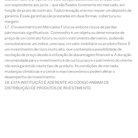
correspondente aos juros – que são fixados livremente em mercado, em
função do prazo do contrato. Toda transação a termo requer um depósito de
garantia. Essas garantias são prestadas em duas formas: cobertura ou
margem.
O investimento em Mercados Futuros embute riscos de perdas
patrimoniais significativos. Commodity é um objeto ou determinante de
preço de um contrato futuro ou outro instrumento derivativo, podendo
consubstanciar um índice, uma taxa, um valor mobiliário ou produto físico. É
um investimento de risco muito alto, que contempla a possibilidade de
oscilação de preço devido à utilização de alavancagem financeira. A duração
recomendada para o investimento é de curto prazo e o patrimônio do cliente
não está garantido neste tipo de produto. As condições de mercado,
mudanças climáticas e o cenário macroeconômico podem afetar o
desempenho do investimento.
ESTA INSTITUIÇÃO É ADERENTE AO CÓDIGO ANBIMA DE
DISTRIBUIÇÃO DE PRODUTOS DE INVESTIMENTO.