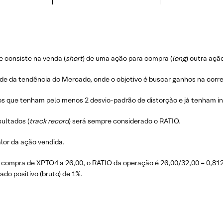
 consiste na venda (
short
) de uma ação para compra (
long
) outra aç
nde da tendência do Mercado, onde o objetivo é buscar ganhos na corre
os que tenham pelo menos 2 desvio-padrão de distorção e já tenham i
ultados (
track record
) será sempre considerado o RATIO.
lor da ação vendida.
compra de XPTO4 a 26,00, o RATIO da operação é 26,00/32,00 = 0,812
do positivo (bruto) de 1%.