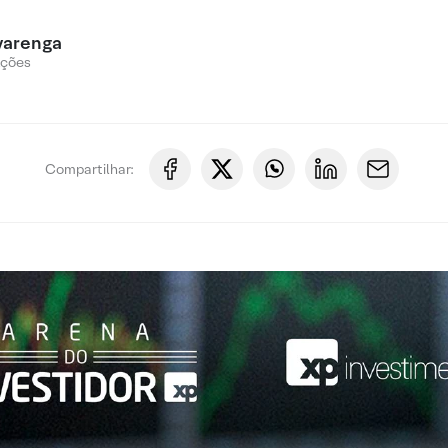
varenga
Ações
Compartilhar: