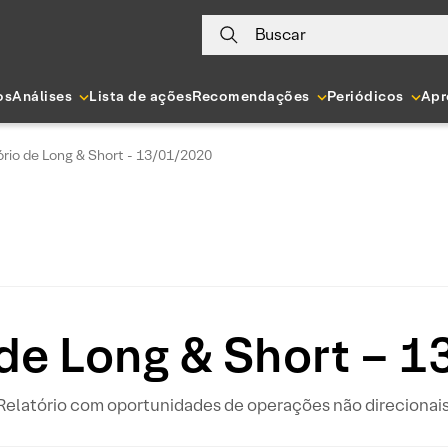
Buscar
os
Análises
Lista de ações
Recomendações
Periódicos
Apr
ório de Long & Short - 13/01/2020
 de Long & Short – 
Relatório com oportunidades de operações não direcionais