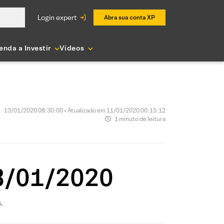
login expert
Abra sua conta XP
enda a Investir
Vídeos
13/01/2020 08:30:00 • Atualizado em 11/01/2020 00:15:12
1 minuto de leitura
13/01/2020
.