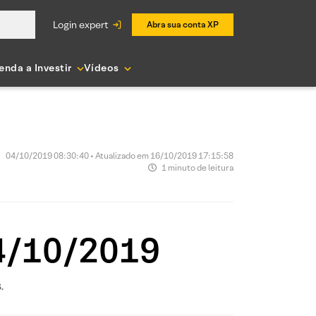
login expert
Abra sua conta XP
enda a Investir
Vídeos
04/10/2019 08:30:40 • Atualizado em 16/10/2019 17:15:58
1 minuto de leitura
04/10/2019
.