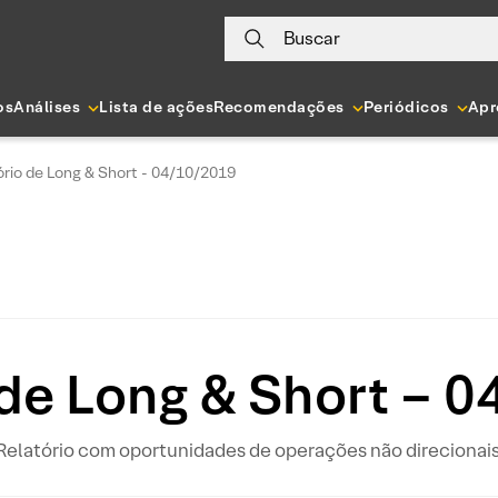
Buscar
os
Análises
Lista de ações
Recomendações
Periódicos
Apr
ório de Long & Short - 04/10/2019
 de Long & Short – 
Relatório com oportunidades de operações não direcionais