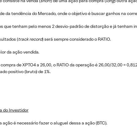
 consiste na venda (
short
) de uma ação para compra (
long
) outra aç
nde da tendência do Mercado, onde o objetivo é buscar ganhos na corre
os que tenham pelo menos 2 desvio-padrão de distorção e já tenham i
ultados (
track record
) será sempre considerado o RATIO.
lor da ação vendida.
compra de XPTO4 a 26,00, o RATIO da operação é 26,00/32,00 = 0,812
do positivo (bruto) de 1%.
a do Investidor
 ação é necessário fazer o aluguel dessa a ação (BTC).