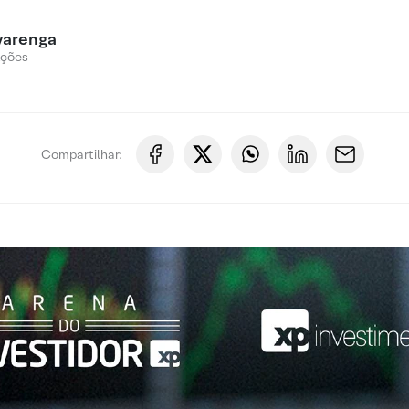
varenga
Ações
Compartilhar: