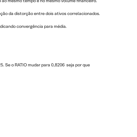
ão ao mesmo tempo e no mesmo volume financeiro.
ção da distorção entre dois ativos correlacionados.
ndicando convergência para média.
5. Se o RATIO mudar para 0,8206 seja por que