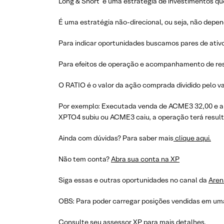
Long & Short é uma estratégia de investimentos que
É uma estratégia não-direcional, ou seja, não depe
Para indicar oportunidades buscamos pares de ativ
Para efeitos de operação e acompanhamento de res
O RATIO é o valor da ação comprada dividido pelo va
Por exemplo: Executada venda de ACME3 32,00 e a 
XPTO4 subiu ou ACME3 caiu, a operação terá resulta
Ainda com dúvidas? Para saber mais
clique aqui.
Não tem conta?
Abra sua conta na XP
Siga essas e outras oportunidades no canal da
Aren
OBS: Para poder carregar posições vendidas em uma
Consulte seu assessor XP para mais detalhes.