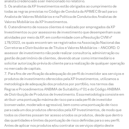
analista credenciado a ser mencionado no relatório.
Os analistas da XP Investimentos estão obrigados ao cumprimento de
todas as regras previstas no Código de Conduta da APIMEC Brasil para o
Analista de Valores Mobiliários e na Política de Conduta dos Analistas de
Valores Mobiliários da XP Investimentos.
O atendimento de nossos clientes é realizado por empregados da XP
Investimentos ou por assessores de investimento que desempenham suas
atividades por meio da XP, em conformidade com a Resolução CVM nº
178/2023, os quais encontram-se registrados na Associação Nacional das
Corretoras e Distribuidoras de Títulos e Valores Mobiliários – ANCORD. O
assessor de investimento não pode realizar consultoria, administração ou
gestão de patrimônio de clientes, devendo atuar como intermediário e
solicitar autorização prévia do cliente para a realização de qualquer operação
no mercado de capitais.
Para fins de verificação da adequação do perfil do investidor aos serviços e
produtos de investimento oferecidos pela XP Investimentos, utilizamos a
metodologia de adequação dos produtos por portfólio, nos termos das
Regras e Procedimentos ANBIMA de Suitability nº 01 e do Código ANBIMA
de Distribuição de Produtos de Investimento. Essa metodologia consiste em
atribuir uma pontuação máxima de risco para cada perfil de investidor
(conservador, moderado e agressivo), bem como uma pontuação de risco
para cada um dos produtos oferecidos pela XP Investimentos, de modo que
todos os clientes possam ter acesso a todos os produtos, desde que dentro
das quantidades e limites da pontuação de risco definidas para o seu perfil.
Antes de aplicar nos produtos e/ou contratar os serviços objeto deste