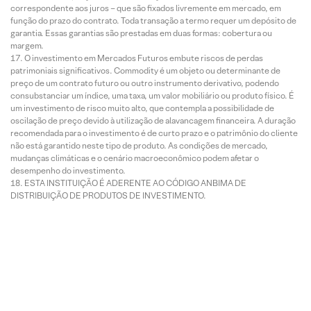
correspondente aos juros – que são fixados livremente em mercado, em
função do prazo do contrato. Toda transação a termo requer um depósito de
garantia. Essas garantias são prestadas em duas formas: cobertura ou
margem.
O investimento em Mercados Futuros embute riscos de perdas
patrimoniais significativos. Commodity é um objeto ou determinante de
preço de um contrato futuro ou outro instrumento derivativo, podendo
consubstanciar um índice, uma taxa, um valor mobiliário ou produto físico. É
um investimento de risco muito alto, que contempla a possibilidade de
oscilação de preço devido à utilização de alavancagem financeira. A duração
recomendada para o investimento é de curto prazo e o patrimônio do cliente
não está garantido neste tipo de produto. As condições de mercado,
mudanças climáticas e o cenário macroeconômico podem afetar o
desempenho do investimento.
ESTA INSTITUIÇÃO É ADERENTE AO CÓDIGO ANBIMA DE
DISTRIBUIÇÃO DE PRODUTOS DE INVESTIMENTO.