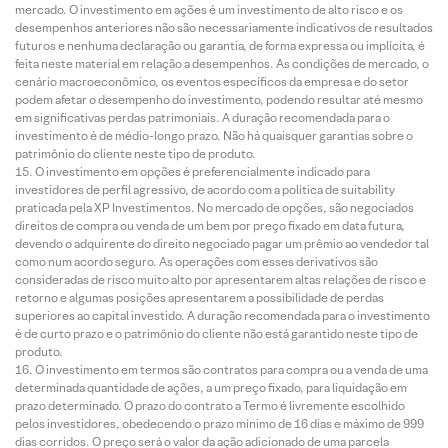
mercado. O investimento em ações é um investimento de alto risco e os
desempenhos anteriores não são necessariamente indicativos de resultados
futuros e nenhuma declaração ou garantia, de forma expressa ou implícita, é
feita neste material em relação a desempenhos. As condições de mercado, o
cenário macroeconômico, os eventos específicos da empresa e do setor
podem afetar o desempenho do investimento, podendo resultar até mesmo
em significativas perdas patrimoniais. A duração recomendada para o
investimento é de médio-longo prazo. Não há quaisquer garantias sobre o
patrimônio do cliente neste tipo de produto.
O investimento em opções é preferencialmente indicado para
investidores de perfil agressivo, de acordo com a política de suitability
praticada pela XP Investimentos. No mercado de opções, são negociados
direitos de compra ou venda de um bem por preço fixado em data futura,
devendo o adquirente do direito negociado pagar um prêmio ao vendedor tal
como num acordo seguro. As operações com esses derivativos são
consideradas de risco muito alto por apresentarem altas relações de risco e
retorno e algumas posições apresentarem a possibilidade de perdas
superiores ao capital investido. A duração recomendada para o investimento
é de curto prazo e o patrimônio do cliente não está garantido neste tipo de
produto.
O investimento em termos são contratos para compra ou a venda de uma
determinada quantidade de ações, a um preço fixado, para liquidação em
prazo determinado. O prazo do contrato a Termo é livremente escolhido
pelos investidores, obedecendo o prazo mínimo de 16 dias e máximo de 999
dias corridos. O preço será o valor da ação adicionado de uma parcela