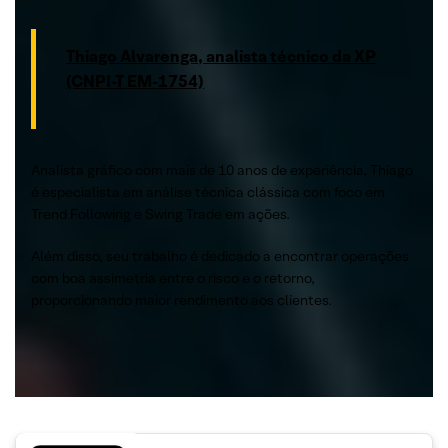
Thiago Alvarenga, analista técnico da XP
(CNPI-T EM-1754)
Analista gráfico com mais de 10 anos de experiência, Thiago
é especialista em análise técnica clássica com foco em
Trend Following e Swing Trade em ações.
Além disso, seu trabalho é dedicado a encontrar operações
com boa assimetria entre o risco e o retorno,
proporcionando maior rendimento aos clientes.