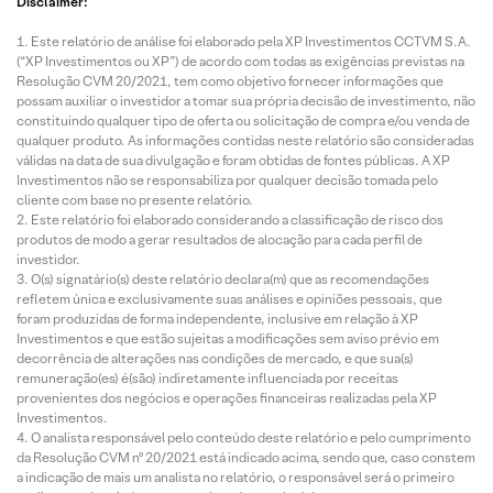
Disclaimer:
Este relatório de análise foi elaborado pela XP Investimentos CCTVM S.A.
(“XP Investimentos ou XP”) de acordo com todas as exigências previstas na
Resolução CVM 20/2021, tem como objetivo fornecer informações que
possam auxiliar o investidor a tomar sua própria decisão de investimento, não
constituindo qualquer tipo de oferta ou solicitação de compra e/ou venda de
qualquer produto. As informações contidas neste relatório são consideradas
válidas na data de sua divulgação e foram obtidas de fontes públicas. A XP
Investimentos não se responsabiliza por qualquer decisão tomada pelo
cliente com base no presente relatório.
Este relatório foi elaborado considerando a classificação de risco dos
produtos de modo a gerar resultados de alocação para cada perfil de
investidor.
O(s) signatário(s) deste relatório declara(m) que as recomendações
refletem única e exclusivamente suas análises e opiniões pessoais, que
foram produzidas de forma independente, inclusive em relação à XP
Investimentos e que estão sujeitas a modificações sem aviso prévio em
decorrência de alterações nas condições de mercado, e que sua(s)
remuneração(es) é(são) indiretamente influenciada por receitas
provenientes dos negócios e operações financeiras realizadas pela XP
Investimentos.
O analista responsável pelo conteúdo deste relatório e pelo cumprimento
da Resolução CVM nº 20/2021 está indicado acima, sendo que, caso constem
a indicação de mais um analista no relatório, o responsável será o primeiro