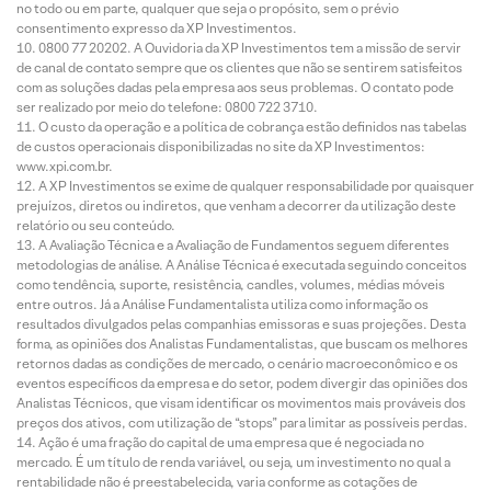
no todo ou em parte, qualquer que seja o propósito, sem o prévio
consentimento expresso da XP Investimentos.
0800 77 20202. A Ouvidoria da XP Investimentos tem a missão de servir
de canal de contato sempre que os clientes que não se sentirem satisfeitos
com as soluções dadas pela empresa aos seus problemas. O contato pode
ser realizado por meio do telefone: 0800 722 3710.
O custo da operação e a política de cobrança estão definidos nas tabelas
de custos operacionais disponibilizadas no site da XP Investimentos:
www.xpi.com.br.
A XP Investimentos se exime de qualquer responsabilidade por quaisquer
prejuízos, diretos ou indiretos, que venham a decorrer da utilização deste
relatório ou seu conteúdo.
A Avaliação Técnica e a Avaliação de Fundamentos seguem diferentes
metodologias de análise. A Análise Técnica é executada seguindo conceitos
como tendência, suporte, resistência, candles, volumes, médias móveis
entre outros. Já a Análise Fundamentalista utiliza como informação os
resultados divulgados pelas companhias emissoras e suas projeções. Desta
forma, as opiniões dos Analistas Fundamentalistas, que buscam os melhores
retornos dadas as condições de mercado, o cenário macroeconômico e os
eventos específicos da empresa e do setor, podem divergir das opiniões dos
Analistas Técnicos, que visam identificar os movimentos mais prováveis dos
preços dos ativos, com utilização de “stops” para limitar as possíveis perdas.
Ação é uma fração do capital de uma empresa que é negociada no
mercado. É um título de renda variável, ou seja, um investimento no qual a
rentabilidade não é preestabelecida, varia conforme as cotações de