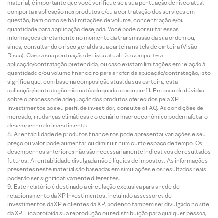
material, é importante que você verifique se a sua pontuação de risco atual
comporta a aplicação nos produtos e/ou a contratação dos serviços em
questão, bem como se há limitações de volume, concentração e/ou
quantidade para a aplicação desejada. Você pode consultar essas
informações diretamente no momento da transmissão da sua ordem ou,
ainda, consultando o risco geral da sua carteira na tela de carteira (Visão
Risco). Caso a sua pontuação de risco atual não comporte a
aplicação/contratação pretendida, ou caso existam limitações em relação à
quantidade e/ou volume financeiro para a referida aplicação/contratação, isto
significa que, com base na composição atual da sua carteira, esta
aplicação/contratação não está adequada ao seu perfil. Em caso de dúvidas
sobre o processo de adequação dos produtos oferecidos pela XP
Investimentos ao seu perfil de investidor, consulte o FAQ. As condições de
mercado, mudanças climáticas e o cenário macroeconômico podem afetar o
desempenho do investimento.
A rentabilidade de produtos financeiros pode apresentar variações e seu
preço ou valor pode aumentar ou diminuir num curto espaço de tempo. Os
desempenhos anteriores não são necessariamente indicativos de resultados
futuros. A rentabilidade divulgada não é líquida de impostos. As informações
presentes neste material são baseadas em simulações e os resultados reais
poderão ser significativamente diferentes.
Este relatório é destinado à circulação exclusiva para a rede de
relacionamento da XP Investimentos, incluindo assessores de
investimentos da XP e clientes da XP, podendo também ser divulgado no site
da XP. Fica proibida sua reprodução ou redistribuição para qualquer pessoa,