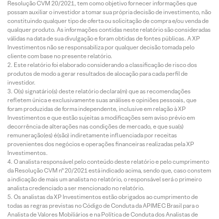
Resolução CVM 20/2021, tem como objetivo fornecer informações que
possam auxiliar o investidor a tomar sua própria decisão de investimento, não
constituindo qualquer tipo de oferta ou solicitação de compra e/ou venda de
qualquer produto. As informações contidas neste relatório são consideradas
válidas na data de sua divulgação e foram obtidas de fontes públicas. A XP
Investimentos não se responsabiliza por qualquer decisão tomada pelo
cliente com base no presente relatório.
Este relatório foi elaborado considerando a classificação de risco dos
produtos de modo a gerar resultados de alocação para cada perfil de
investidor.
O(s) signatário(s) deste relatório declara(m) que as recomendações
refletem única e exclusivamente suas análises e opiniões pessoais, que
foram produzidas de forma independente, inclusive em relação à XP
Investimentos e que estão sujeitas a modificações sem aviso prévio em
decorrência de alterações nas condições de mercado, e que sua(s)
remuneração(es) é(são) indiretamente influenciada por receitas
provenientes dos negócios e operações financeiras realizadas pela XP
Investimentos.
O analista responsável pelo conteúdo deste relatório e pelo cumprimento
da Resolução CVM nº 20/2021 está indicado acima, sendo que, caso constem
a indicação de mais um analista no relatório, o responsável será o primeiro
analista credenciado a ser mencionado no relatório.
Os analistas da XP Investimentos estão obrigados ao cumprimento de
todas as regras previstas no Código de Conduta da APIMEC Brasil para o
Analista de Valores Mobiliários e na Política de Conduta dos Analistas de