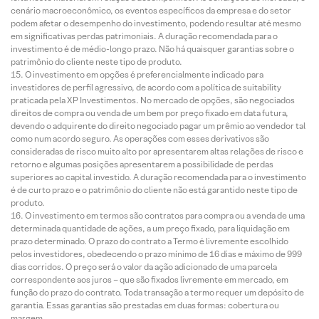
cenário macroeconômico, os eventos específicos da empresa e do setor
podem afetar o desempenho do investimento, podendo resultar até mesmo
em significativas perdas patrimoniais. A duração recomendada para o
investimento é de médio-longo prazo. Não há quaisquer garantias sobre o
patrimônio do cliente neste tipo de produto.
O investimento em opções é preferencialmente indicado para
investidores de perfil agressivo, de acordo com a política de suitability
praticada pela XP Investimentos. No mercado de opções, são negociados
direitos de compra ou venda de um bem por preço fixado em data futura,
devendo o adquirente do direito negociado pagar um prêmio ao vendedor tal
como num acordo seguro. As operações com esses derivativos são
consideradas de risco muito alto por apresentarem altas relações de risco e
retorno e algumas posições apresentarem a possibilidade de perdas
superiores ao capital investido. A duração recomendada para o investimento
é de curto prazo e o patrimônio do cliente não está garantido neste tipo de
produto.
O investimento em termos são contratos para compra ou a venda de uma
determinada quantidade de ações, a um preço fixado, para liquidação em
prazo determinado. O prazo do contrato a Termo é livremente escolhido
pelos investidores, obedecendo o prazo mínimo de 16 dias e máximo de 999
dias corridos. O preço será o valor da ação adicionado de uma parcela
correspondente aos juros – que são fixados livremente em mercado, em
função do prazo do contrato. Toda transação a termo requer um depósito de
garantia. Essas garantias são prestadas em duas formas: cobertura ou
margem.