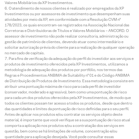
Valores Mobiliários da XP Investimentos.
O atendimento de nossos clientes é realizado por empregados da XP
Investimentos ou por assessores de investimento que desempenham suas
atividades por meio da XP, em conformidade com a Resolução CVM nº
178/2023, os quais encontram-se registrados na Associação Nacional das
Corretoras e Distribuidoras de Títulos e Valores Mobiliários – ANCORD. O
assessor de investimento não pode realizar consultoria, administração ou
gestão de patrimônio de clientes, devendo atuar como intermediário e
solicitar autorização prévia do cliente para a realização de qualquer operação
no mercado de capitais.
Para fins de verificação da adequação do perfil do investidor aos serviços e
produtos de investimento oferecidos pela XP Investimentos, utilizamos a
metodologia de adequação dos produtos por portfólio, nos termos das
Regras e Procedimentos ANBIMA de Suitability nº 01 e do Código ANBIMA
de Distribuição de Produtos de Investimento. Essa metodologia consiste em
atribuir uma pontuação máxima de risco para cada perfil de investidor
(conservador, moderado e agressivo), bem como uma pontuação de risco
para cada um dos produtos oferecidos pela XP Investimentos, de modo que
todos os clientes possam ter acesso a todos os produtos, desde que dentro
das quantidades e limites da pontuação de risco definidas para o seu perfil.
Antes de aplicar nos produtos e/ou contratar os serviços objeto deste
material, é importante que você verifique se a sua pontuação de risco atual
comporta a aplicação nos produtos e/ou a contratação dos serviços em
questão, bem como se há limitações de volume, concentração e/ou
quantidade para a aplicação desejada. Você pode consultar essas