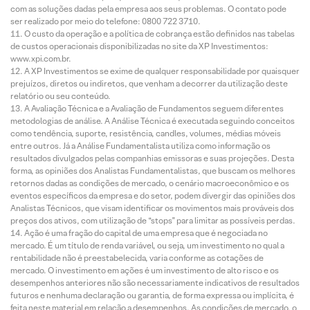
com as soluções dadas pela empresa aos seus problemas. O contato pode
ser realizado por meio do telefone: 0800 722 3710.
O custo da operação e a política de cobrança estão definidos nas tabelas
de custos operacionais disponibilizadas no site da XP Investimentos:
www.xpi.com.br.
A XP Investimentos se exime de qualquer responsabilidade por quaisquer
prejuízos, diretos ou indiretos, que venham a decorrer da utilização deste
relatório ou seu conteúdo.
A Avaliação Técnica e a Avaliação de Fundamentos seguem diferentes
metodologias de análise. A Análise Técnica é executada seguindo conceitos
como tendência, suporte, resistência, candles, volumes, médias móveis
entre outros. Já a Análise Fundamentalista utiliza como informação os
resultados divulgados pelas companhias emissoras e suas projeções. Desta
forma, as opiniões dos Analistas Fundamentalistas, que buscam os melhores
retornos dadas as condições de mercado, o cenário macroeconômico e os
eventos específicos da empresa e do setor, podem divergir das opiniões dos
Analistas Técnicos, que visam identificar os movimentos mais prováveis dos
preços dos ativos, com utilização de “stops” para limitar as possíveis perdas.
Ação é uma fração do capital de uma empresa que é negociada no
mercado. É um título de renda variável, ou seja, um investimento no qual a
rentabilidade não é preestabelecida, varia conforme as cotações de
mercado. O investimento em ações é um investimento de alto risco e os
desempenhos anteriores não são necessariamente indicativos de resultados
futuros e nenhuma declaração ou garantia, de forma expressa ou implícita, é
feita neste material em relação a desempenhos. As condições de mercado, o