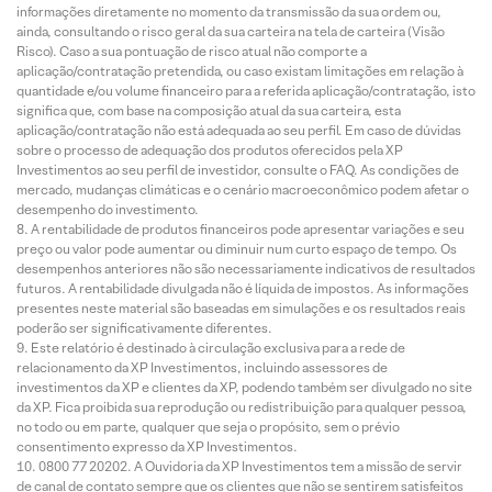
informações diretamente no momento da transmissão da sua ordem ou,
ainda, consultando o risco geral da sua carteira na tela de carteira (Visão
Risco). Caso a sua pontuação de risco atual não comporte a
aplicação/contratação pretendida, ou caso existam limitações em relação à
quantidade e/ou volume financeiro para a referida aplicação/contratação, isto
significa que, com base na composição atual da sua carteira, esta
aplicação/contratação não está adequada ao seu perfil. Em caso de dúvidas
sobre o processo de adequação dos produtos oferecidos pela XP
Investimentos ao seu perfil de investidor, consulte o FAQ. As condições de
mercado, mudanças climáticas e o cenário macroeconômico podem afetar o
desempenho do investimento.
A rentabilidade de produtos financeiros pode apresentar variações e seu
preço ou valor pode aumentar ou diminuir num curto espaço de tempo. Os
desempenhos anteriores não são necessariamente indicativos de resultados
futuros. A rentabilidade divulgada não é líquida de impostos. As informações
presentes neste material são baseadas em simulações e os resultados reais
poderão ser significativamente diferentes.
Este relatório é destinado à circulação exclusiva para a rede de
relacionamento da XP Investimentos, incluindo assessores de
investimentos da XP e clientes da XP, podendo também ser divulgado no site
da XP. Fica proibida sua reprodução ou redistribuição para qualquer pessoa,
no todo ou em parte, qualquer que seja o propósito, sem o prévio
consentimento expresso da XP Investimentos.
0800 77 20202. A Ouvidoria da XP Investimentos tem a missão de servir
de canal de contato sempre que os clientes que não se sentirem satisfeitos