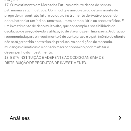
O investimento em Mercados Futuros embute riscos de perdas
patrimoniais significativos. Commodity é um objeto ou determinante de
preço de um contrato futuro ou outro instrumento derivativo, podendo
consubstanciar um índice, uma taxa, um valor mobiliário ou produto físico. É
um investimento de risco muito alto, que contempla a possibilidade de
oscilação de preço devido à utilização de alavancagem financeira. A duração
recomendada para o investimento é de curto prazo e o patrimônio do cliente
não está garantido neste tipo de produto. As condições de mercado,
mudanças climáticas e o cenário macroeconômico podem afetar o
desempenho do investimento.
ESTA INSTITUIÇÃO É ADERENTE AO CÓDIGO ANBIMA DE
DISTRIBUIÇÃO DE PRODUTOS DE INVESTIMENTO.
Análises