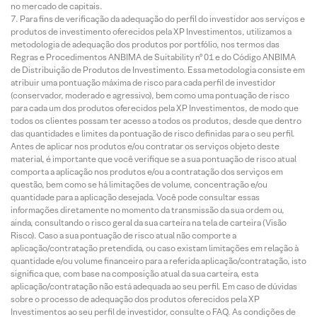
no mercado de capitais.
Para fins de verificação da adequação do perfil do investidor aos serviços e
produtos de investimento oferecidos pela XP Investimentos, utilizamos a
metodologia de adequação dos produtos por portfólio, nos termos das
Regras e Procedimentos ANBIMA de Suitability nº 01 e do Código ANBIMA
de Distribuição de Produtos de Investimento. Essa metodologia consiste em
atribuir uma pontuação máxima de risco para cada perfil de investidor
(conservador, moderado e agressivo), bem como uma pontuação de risco
para cada um dos produtos oferecidos pela XP Investimentos, de modo que
todos os clientes possam ter acesso a todos os produtos, desde que dentro
das quantidades e limites da pontuação de risco definidas para o seu perfil.
Antes de aplicar nos produtos e/ou contratar os serviços objeto deste
material, é importante que você verifique se a sua pontuação de risco atual
comporta a aplicação nos produtos e/ou a contratação dos serviços em
questão, bem como se há limitações de volume, concentração e/ou
quantidade para a aplicação desejada. Você pode consultar essas
informações diretamente no momento da transmissão da sua ordem ou,
ainda, consultando o risco geral da sua carteira na tela de carteira (Visão
Risco). Caso a sua pontuação de risco atual não comporte a
aplicação/contratação pretendida, ou caso existam limitações em relação à
quantidade e/ou volume financeiro para a referida aplicação/contratação, isto
significa que, com base na composição atual da sua carteira, esta
aplicação/contratação não está adequada ao seu perfil. Em caso de dúvidas
sobre o processo de adequação dos produtos oferecidos pela XP
Investimentos ao seu perfil de investidor, consulte o FAQ. As condições de