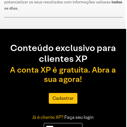
potencializar os seus resultados com informações valiosas
todos
os dias
.
Conteúdo exclusivo para
clientes XP
A conta XP é gratuita. Abra a
sua agora!
Cadastrar
Já é cliente XP?
Faça seu login