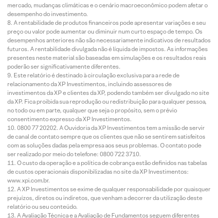
mercado, mudanças climáticas e o cenário macroeconômico podem afetar o
desempenho do investimento.
A rentabilidade de produtos financeiros pode apresentar variações e seu
preço ou valor pode aumentar ou diminuir num curto espaço de tempo. Os
desempenhos anteriores não são necessariamente indicativos de resultados
futuros. A rentabilidade divulgada não é líquida de impostos. As informações
presentes neste material são baseadas em simulações e os resultados reais
poderão ser significativamente diferentes.
Este relatório é destinado à circulação exclusiva para a rede de
relacionamento da XP Investimentos, incluindo assessores de
investimentos da XP e clientes da XP, podendo também ser divulgado no site
da XP. Fica proibida sua reprodução ou redistribuição para qualquer pessoa,
no todo ou em parte, qualquer que seja o propósito, sem o prévio
consentimento expresso da XP Investimentos.
0800 77 20202. A Ouvidoria da XP Investimentos tem a missão de servir
de canal de contato sempre que os clientes que não se sentirem satisfeitos
com as soluções dadas pela empresa aos seus problemas. O contato pode
ser realizado por meio do telefone: 0800 722 3710.
O custo da operação e a política de cobrança estão definidos nas tabelas
de custos operacionais disponibilizadas no site da XP Investimentos:
www.xpi.com.br.
A XP Investimentos se exime de qualquer responsabilidade por quaisquer
prejuízos, diretos ou indiretos, que venham a decorrer da utilização deste
relatório ou seu conteúdo.
A Avaliação Técnica e a Avaliação de Fundamentos seguem diferentes