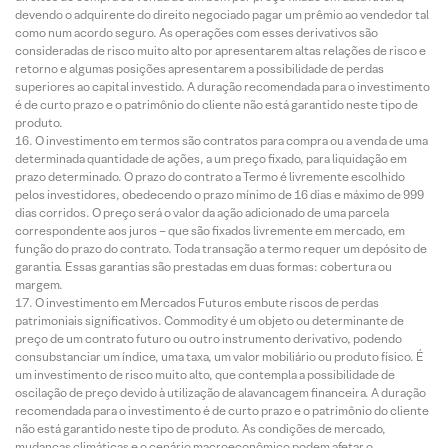
devendo o adquirente do direito negociado pagar um prêmio ao vendedor tal
como num acordo seguro. As operações com esses derivativos são
consideradas de risco muito alto por apresentarem altas relações de risco e
retorno e algumas posições apresentarem a possibilidade de perdas
superiores ao capital investido. A duração recomendada para o investimento
é de curto prazo e o patrimônio do cliente não está garantido neste tipo de
produto.
O investimento em termos são contratos para compra ou a venda de uma
determinada quantidade de ações, a um preço fixado, para liquidação em
prazo determinado. O prazo do contrato a Termo é livremente escolhido
pelos investidores, obedecendo o prazo mínimo de 16 dias e máximo de 999
dias corridos. O preço será o valor da ação adicionado de uma parcela
correspondente aos juros – que são fixados livremente em mercado, em
função do prazo do contrato. Toda transação a termo requer um depósito de
garantia. Essas garantias são prestadas em duas formas: cobertura ou
margem.
O investimento em Mercados Futuros embute riscos de perdas
patrimoniais significativos. Commodity é um objeto ou determinante de
preço de um contrato futuro ou outro instrumento derivativo, podendo
consubstanciar um índice, uma taxa, um valor mobiliário ou produto físico. É
um investimento de risco muito alto, que contempla a possibilidade de
oscilação de preço devido à utilização de alavancagem financeira. A duração
recomendada para o investimento é de curto prazo e o patrimônio do cliente
não está garantido neste tipo de produto. As condições de mercado,
mudanças climáticas e o cenário macroeconômico podem afetar o