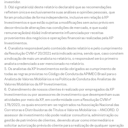
investidor.
O(s) signatário(s) deste relatório declara(m) que as recomendações
refletem única e exclusivamente suas análises e opiniões pessoais, que
foram produzidas de forma independente, inclusive em relação à XP
Investimentos e que estão sujeitas a modificações sem aviso prévio em
decorrência de alterações nas condições de mercado, e que sua(s)
remuneração(es) é(são) indiretamente influenciada por receitas
provenientes dos negócios e operações financeiras realizadas pela XP
Investimentos.
O analista responsável pelo conteúdo deste relatório e pelo cumprimento
da Resolução CVM nº 20/2021 está indicado acima, sendo que, caso constem
a indicação de mais um analista no relatório, o responsável será o primeiro
analista credenciado a ser mencionado no relatório.
Os analistas da XP Investimentos estão obrigados ao cumprimento de
todas as regras previstas no Código de Conduta da APIMEC Brasil para o
Analista de Valores Mobiliários e na Política de Conduta dos Analistas de
Valores Mobiliários da XP Investimentos.
O atendimento de nossos clientes é realizado por empregados da XP
Investimentos ou por assessores de investimento que desempenham suas
atividades por meio da XP, em conformidade com a Resolução CVM nº
178/2023, os quais encontram-se registrados na Associação Nacional das
Corretoras e Distribuidoras de Títulos e Valores Mobiliários – ANCORD. O
assessor de investimento não pode realizar consultoria, administração ou
gestão de patrimônio de clientes, devendo atuar como intermediário e
solicitar autorização prévia do cliente para a realização de qualquer operação