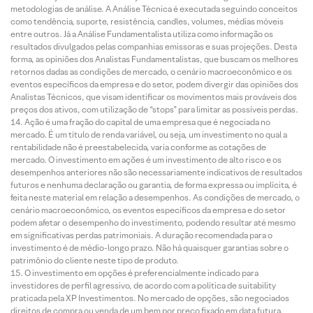
metodologias de análise. A Análise Técnica é executada seguindo conceitos
como tendência, suporte, resistência, candles, volumes, médias móveis
entre outros. Já a Análise Fundamentalista utiliza como informação os
resultados divulgados pelas companhias emissoras e suas projeções. Desta
forma, as opiniões dos Analistas Fundamentalistas, que buscam os melhores
retornos dadas as condições de mercado, o cenário macroeconômico e os
eventos específicos da empresa e do setor, podem divergir das opiniões dos
Analistas Técnicos, que visam identificar os movimentos mais prováveis dos
preços dos ativos, com utilização de “stops” para limitar as possíveis perdas.
Ação é uma fração do capital de uma empresa que é negociada no
mercado. É um título de renda variável, ou seja, um investimento no qual a
rentabilidade não é preestabelecida, varia conforme as cotações de
mercado. O investimento em ações é um investimento de alto risco e os
desempenhos anteriores não são necessariamente indicativos de resultados
futuros e nenhuma declaração ou garantia, de forma expressa ou implícita, é
feita neste material em relação a desempenhos. As condições de mercado, o
cenário macroeconômico, os eventos específicos da empresa e do setor
podem afetar o desempenho do investimento, podendo resultar até mesmo
em significativas perdas patrimoniais. A duração recomendada para o
investimento é de médio-longo prazo. Não há quaisquer garantias sobre o
patrimônio do cliente neste tipo de produto.
O investimento em opções é preferencialmente indicado para
investidores de perfil agressivo, de acordo com a política de suitability
praticada pela XP Investimentos. No mercado de opções, são negociados
direitos de compra ou venda de um bem por preço fixado em data futura,