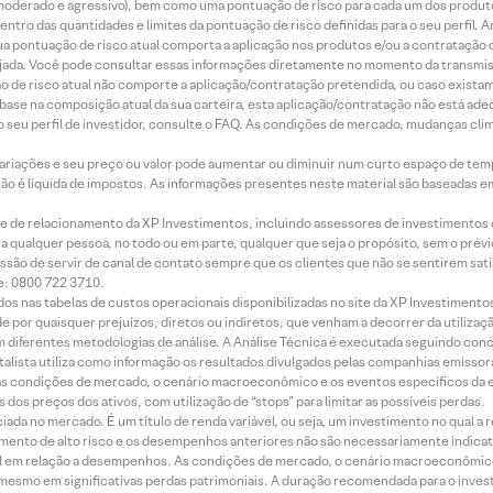
r, moderado e agressivo), bem como uma pontuação de risco para cada um dos produ
ntro das quantidades e limites da pontuação de risco definidas para o seu perfil. A
 sua pontuação de risco atual comporta a aplicação nos produtos e/ou a contratação
jada. Você pode consultar essas informações diretamente no momento da transmissã
ação de risco atual não comporte a aplicação/contratação pretendida, ou caso exista
m base na composição atual da sua carteira, esta aplicação/contratação não está ad
 seu perfil de investidor, consulte o FAQ. As condições de mercado, mudanças cl
 variações e seu preço ou valor pode aumentar ou diminuir num curto espaço de t
 não é líquida de impostos. As informações presentes neste material são baseadas e
rede de relacionamento da XP Investimentos, incluindo assessores de investimentos
ara qualquer pessoa, no todo ou em parte, qualquer que seja o propósito, sem o pr
ssão de servir de canal de contato sempre que os clientes que não se sentirem sat
e: 0800 722 3710.
dos nas tabelas de custos operacionais disponibilizadas no site da XP Investimento
 por quaisquer prejuízos, diretos ou indiretos, que venham a decorrer da utilizaç
 diferentes metodologias de análise. A Análise Técnica é executada seguindo conc
alista utiliza como informação os resultados divulgados pelas companhias emissora
 condições de mercado, o cenário macroeconômico e os eventos específicos da em
dos preços dos ativos, com utilização de “stops” para limitar as possíveis perdas.
ada no mercado. É um título de renda variável, ou seja, um investimento no qual a r
mento de alto risco e os desempenhos anteriores não são necessariamente indicat
terial em relação a desempenhos. As condições de mercado, o cenário macroeconômi
mesmo em significativas perdas patrimoniais. A duração recomendada para o inves