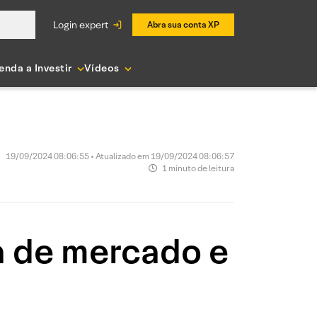
login expert
Abra sua conta XP
enda a Investir
Vídeos
19/09/2024 08:06:55 • Atualizado em 19/09/2024 08:06:57
1 minuto de leitura
 de mercado e