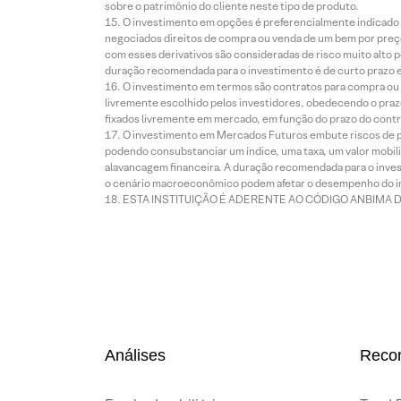
sobre o patrimônio do cliente neste tipo de produto.
O investimento em opções é preferencialmente indicado pa
negociados direitos de compra ou venda de um bem por preço
com esses derivativos são consideradas de risco muito alto p
duração recomendada para o investimento é de curto prazo e 
O investimento em termos são contratos para compra ou a
livremente escolhido pelos investidores, obedecendo o prazo
fixados livremente em mercado, em função do prazo do contr
O investimento em Mercados Futuros embute riscos de pe
podendo consubstanciar um índice, uma taxa, um valor mobiliá
alavancagem financeira. A duração recomendada para o invest
o cenário macroeconômico podem afetar o desempenho do i
ESTA INSTITUIÇÃO É ADERENTE AO CÓDIGO ANBIMA 
Análises
Reco