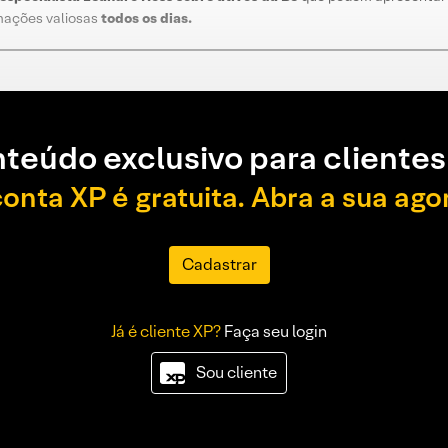
rmações valiosas
todos os dias
.
teúdo exclusivo para clientes
conta XP é gratuita. Abra a sua ago
Cadastrar
Já é cliente XP?
Faça seu login
Sou cliente