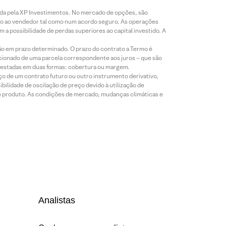
icada pela XP Investimentos. No mercado de opções, são
mio ao vendedor tal como num acordo seguro. As operações
a possibilidade de perdas superiores ao capital investido. A
ão em prazo determinado. O prazo do contrato a Termo é
icionado de uma parcela correspondente aos juros – que são
prestadas em duas formas: cobertura ou margem.
o de um contrato futuro ou outro instrumento derivativo,
bilidade de oscilação de preço devido à utilização de
de produto. As condições de mercado, mudanças climáticas e
Analistas