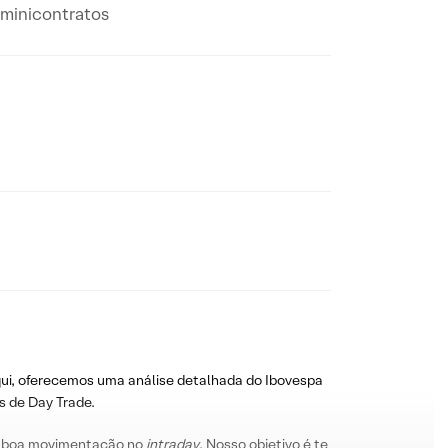
m minicontratos
ui, oferecemos uma análise detalhada do Ibovespa
s de Day Trade.
 boa movimentação no
intraday
. Nosso objetivo é te