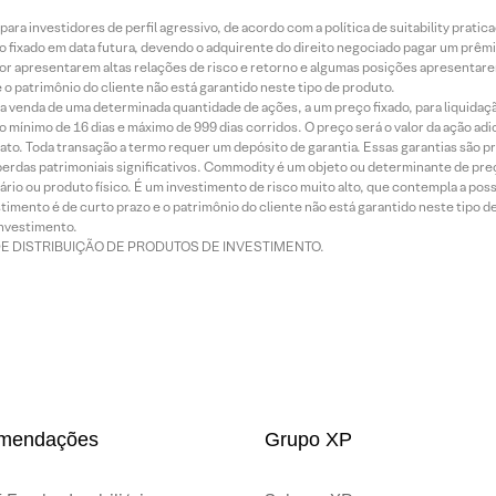
ra investidores de perfil agressivo, de acordo com a política de suitability prat
 fixado em data futura, devendo o adquirente do direito negociado pagar um prê
or apresentarem altas relações de risco e retorno e algumas posições apresentarem 
o patrimônio do cliente não está garantido neste tipo de produto.
 venda de uma determinada quantidade de ações, a um preço fixado, para liquidaç
 mínimo de 16 dias e máximo de 999 dias corridos. O preço será o valor da ação ad
ato. Toda transação a termo requer um depósito de garantia. Essas garantias são 
rdas patrimoniais significativos. Commodity é um objeto ou determinante de preç
rio ou produto físico. É um investimento de risco muito alto, que contempla a possi
imento é de curto prazo e o patrimônio do cliente não está garantido neste tipo 
nvestimento.
DE DISTRIBUIÇÃO DE PRODUTOS DE INVESTIMENTO.
mendações
Grupo XP