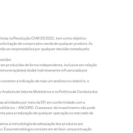
revistas na Resolução CVM 20/2021, tem como objetivo
 solicitação de compra e/ou venda de qualquer produto. As
 não se responsabiliza por qualquer decisão tomada pelo
estidor.
foram produzidas de forma independente, inclusive em relação
 remuneração(es) é(são) indiretamente influenciada por
constem a indicação de mais um analista no relatório, o
Analista de Valores Mobiliários e na Política de Conduta dos
s atividades por meio da XP, em conformidade com a
Mobiliários – ANCORD. O assessor de investimento não pode
iente para a realização de qualquer operação no mercado de
lizamos a metodologia de adequação dos produtos por
to. Essa metodologia consiste em atribuir uma pontuação