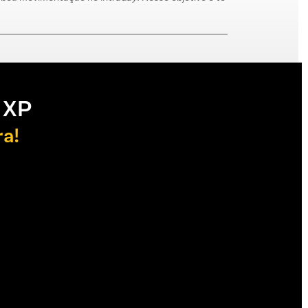
 XP
ra!