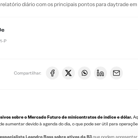
relatório diário com os principais pontos para daytrade e
De
I-P
Compartilhar:
usivos sobre o
Mercado Futuro
de minicontratos de índice e dólar.
Aq
ode aumentar devido à agenda do dia, o que pode ser útil para operaçõe
 especialista Leandro
Ross
sobre
ativos da B3
que podem apresentar