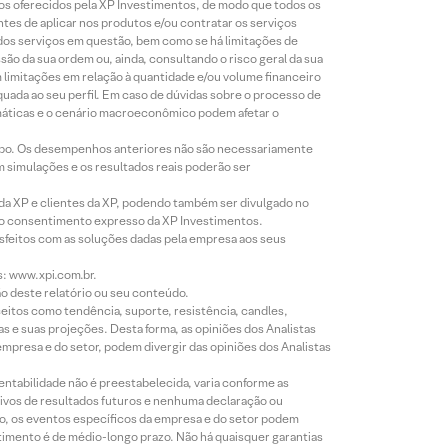
tos oferecidos pela XP Investimentos, de modo que todos os
ntes de aplicar nos produtos e/ou contratar os serviços
 dos serviços em questão, bem como se há limitações de
o da sua ordem ou, ainda, consultando o risco geral da sua
m limitações em relação à quantidade e/ou volume financeiro
equada ao seu perfil. Em caso de dúvidas sobre o processo de
imáticas e o cenário macroeconômico podem afetar o
empo. Os desempenhos anteriores não são necessariamente
m simulações e os resultados reais poderão ser
 da XP e clientes da XP, podendo também ser divulgado no
évio consentimento expresso da XP Investimentos.
isfeitos com as soluções dadas pela empresa aos seus
s: www.xpi.com.br.
ão deste relatório ou seu conteúdo.
eitos como tendência, suporte, resistência, candles,
s e suas projeções. Desta forma, as opiniões dos Analistas
presa e do setor, podem divergir das opiniões dos Analistas
entabilidade não é preestabelecida, varia conforme as
ivos de resultados futuros e nenhuma declaração ou
co, os eventos específicos da empresa e do setor podem
timento é de médio-longo prazo. Não há quaisquer garantias