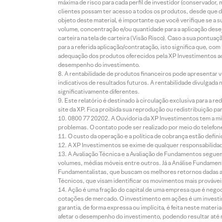
máxima de risco para cada perfil de investidor (conservado
clientes possam ter acesso a todos os produtos, desde que de
objeto deste material, é importante que você verifique se a
volume, concentração e/ou quantidade para a aplicação dese
carteira na tela de carteira (Visão Risco). Caso a sua pontu
para a referida aplicação/contratação, isto significa que, co
adequação dos produtos oferecidos pela XP Investimentos ao
desempenho do investimento.
A rentabilidade de produtos financeiros pode apresentar
indicativos de resultados futuros. A rentabilidade divulgada
significativamente diferentes.
Este relatório é destinado à circulação exclusiva para a 
site da XP. Fica proibida sua reprodução ou redistribuição p
0800 77 20202. A Ouvidoria da XP Investimentos tem a mi
problemas. O contato pode ser realizado por meio do telefon
O custo da operação e a política de cobrança estão defini
A XP Investimentos se exime de qualquer responsabilidade
A Avaliação Técnica e a Avaliação de Fundamentos seguem
volumes, médias móveis entre outros. Já a Análise Fundament
Fundamentalistas, que buscam os melhores retornos dadas as
Técnicos, que visam identificar os movimentos mais prováveis 
Ação é uma fração do capital de uma empresa que é negoci
cotações de mercado. O investimento em ações é um investi
garantia, de forma expressa ou implícita, é feita neste ma
afetar o desempenho do investimento, podendo resultar até 