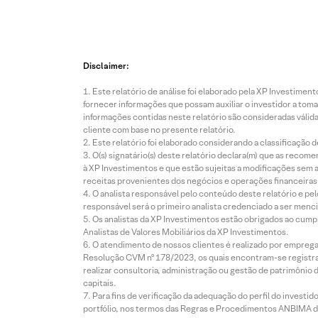
Disclaimer:
Este relatório de análise foi elaborado pela XP Investim
fornecer informações que possam auxiliar o investidor a toma
informações contidas neste relatório são consideradas válida
cliente com base no presente relatório.
Este relatório foi elaborado considerando a classificação d
O(s) signatário(s) deste relatório declara(m) que as reco
à XP Investimentos e que estão sujeitas a modificações sem 
receitas provenientes dos negócios e operações financeiras 
O analista responsável pelo conteúdo deste relatório e pe
responsável será o primeiro analista credenciado a ser menci
Os analistas da XP Investimentos estão obrigados ao cumpr
Analistas de Valores Mobiliários da XP Investimentos.
O atendimento de nossos clientes é realizado por empreg
Resolução CVM nº 178/2023, os quais encontram-se registrad
realizar consultoria, administração ou gestão de patrimônio 
capitais.
Para fins de verificação da adequação do perfil do invest
portfólio, nos termos das Regras e Procedimentos ANBIMA de