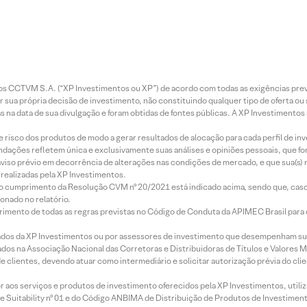
entos CCTVM S.A. (“XP Investimentos ou XP”) de acordo com todas as exigências p
r sua própria decisão de investimento, não constituindo qualquer tipo de oferta ou
s na data de sua divulgação e foram obtidas de fontes públicas. A XP Investimentos
e risco dos produtos de modo a gerar resultados de alocação para cada perfil de inv
mendações refletem única e exclusivamente suas análises e opiniões pessoais, que 
aviso prévio em decorrência de alterações nas condições de mercado, e que sua(s)
realizadas pela XP Investimentos.
lo cumprimento da Resolução CVM nº 20/2021 está indicado acima, sendo que, caso 
onado no relatório.
imento de todas as regras previstas no Código de Conduta da APIMEC Brasil para o 
ados da XP Investimentos ou por assessores de investimento que desempenham sua
os na Associação Nacional das Corretoras e Distribuidoras de Títulos e Valores 
de clientes, devendo atuar como intermediário e solicitar autorização prévia do cl
idor aos serviços e produtos de investimento oferecidos pela XP Investimentos, uti
 Suitability nº 01 e do Código ANBIMA de Distribuição de Produtos de Investimen